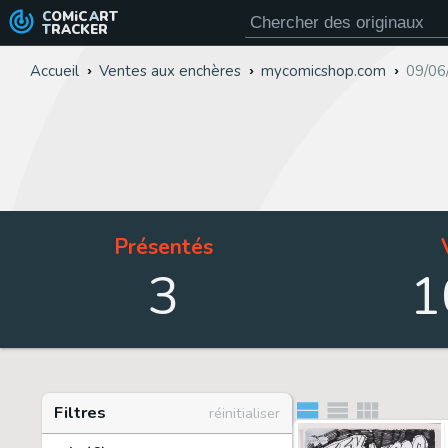
COMiC
ART
TRACKER
Accueil
Ventes aux enchères
mycomicshop.com
09/06
Présentés
3
1
Filtres
réinitialiser