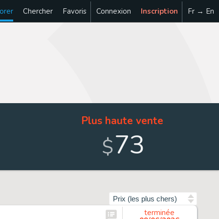
orer
Chercher
Favoris
Connexion
Inscription
Fr → En
Plus haute vente
73
$
Trier par
terminée