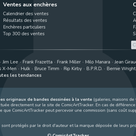
Ventes aux enchères
C
Calendrier des ventes
C
Résultats des ventes
A
Enchères particuliers
F
Top 300 des ventes
S
Jim Lee
Frank Frazetta
Frank Miller
Milo Manara
Jean Girau
s X-Men
Hulk
Bruce Timm
Rip Kirby
B.P.R.D.
Bernie Wrigh
outes les tendances
es originaux de bandes dessinées à la vente
(galeries, maisons de 
uée directement sur le site de ComicArtTracker. En cas de différence e
gnifie que ComicArtTracker peut percevoir une commission (sans coût su
sont protégés par le droit d'auteur et la marque déposée de leurs prop
©
ComicArtTracker