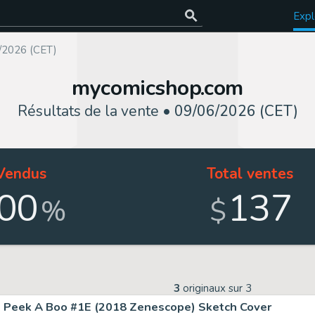
Expl
/2026 (CET)
mycomicshop.com
Résultats de la vente •
09/06/2026 (CET)
Vendus
Total ventes
00
137
%
$
3
originaux sur
3
Peek A Boo #1E (2018 Zenescope) Sketch Cover