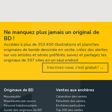
Ne manquez plus jamais un original de
BD !
Accédez à plus de 353.400 illustrations et planches
originales de bande dessinée en vente, créez des alertes
sur vos artistes et séries préférés, suivez et partagez les
originaux de 397 sites en un seul endroit.
Inscrivez-vous, c'est gratuit ! →
Originaux de BD
Ventes aux enchères
Nouveautés
Calendrier des ventes
Nouveautés par source
Résultats des ventes
Résumé hebdomadaire
Enchères particuliers
Guide des originaux de BD
Top 300 des ventes