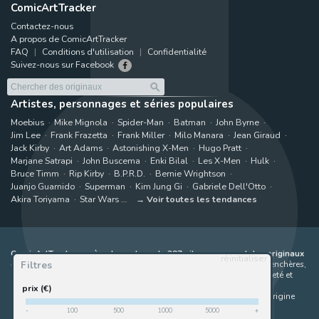
ComicArtTracker
Contactez-nous
A propos de ComicArtTracker
FAQ
Conditions d'utilisation
Confidentialité
Suivez-nous sur Facebook
Artistes, personnages et séries populaires
Moebius
Mike Mignola
Spider-Man
Batman
John Byrne
Jim Lee
Frank Frazetta
Frank Miller
Milo Manara
Jean Giraud
Jack Kirby
Art Adams
Astonishing X-Men
Hugo Pratt
Marjane Satrapi
John Buscema
Enki Bilal
Les X-Men
Hulk
Bruce Timm
Rip Kirby
B.P.R.D.
Bernie Wrightson
Juanjo Guarnido
Superman
Kim Jung Gi
Gabriele Dell'Otto
Akira Toriyama
Star Wars
Voir toutes les tendances
ComicArtTracker agrège le contenu de 397 sites proposant des originaux
réinitialiser
Filtres
de bandes dessinées à la vente
(galeries, maisons de ventes aux enchères,
places de marché et sites d'artistes). Aucun produit ne peut être acheté et
aucune enchère ne peut être effectuée directement sur le site de
prix (€)
ComicArtTracker. En cas de différence entre les contenus, le site d'origine
prévaut toujours. Certains liens sur ComicArtTracker sont des liens
-
100
500
1000
5000
+
d’affiliation, ce qui signifie que ComicArtTracker peut percevoir une