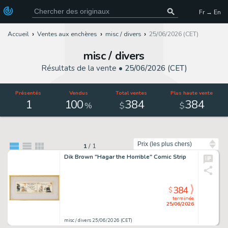
Fr → En
Accueil
Ventes aux enchères
misc / divers
25/06/2026 (CET)
misc / divers
Résultats de la vente •
25/06/2026 (CET)
Présentés
Vendus
Total ventes
Plus haute vente
1
100
384
384
%
$
$
Trier par
1
/
1
Dik Brown "Hagar the Horrible" Comic Strip
384
$
terminée
25/06/2026
misc / divers 25/06/2026 (CET)