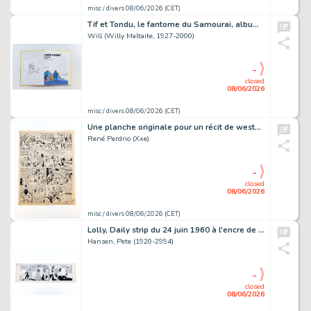
misc / divers 08/06/2026 (CET)
Tif et Tondu, le fantome du Samourai, album en réédition orné…
Will (Willy Maltaite, 1927-2000)
-
closed
08/06/2026
misc / divers 08/06/2026 (CET)
Une planche originale pour un récit de western de 1967 intitulé…
René Perdrio (Xxe)
-
closed
08/06/2026
misc / divers 08/06/2026 (CET)
Lolly, Daily strip du 24 juin 1960 à l'encre de Chine et trame sur…
Hansen, Pete (1920-2994)
-
closed
08/06/2026