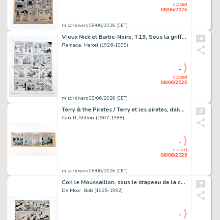
closed
08/06/2026
misc / divers 08/06/2026 (CET)
Vieux Nick et Barbe-Noire, T.19, Sous la griffe de Lucifer, planche…
Remacle, Marcel (1926-1999)
-
closed
08/06/2026
misc / divers 08/06/2026 (CET)
Terry & the Pirates / Terry et les pirates, daily strip du 28 octobre…
Caniff, Milton (1907-1988)
-
closed
08/06/2026
misc / divers 08/06/2026 (CET)
Cori le Moussaillon, sous le drapeau de la compagnie, seconde partie…
De Moor, Bob (1925-1992)
-