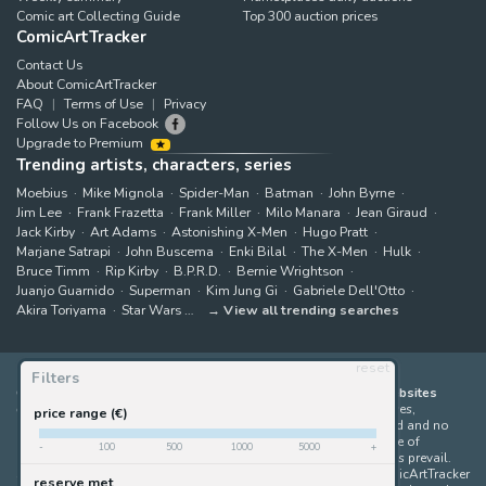
Comic art Collecting Guide
Top 300 auction prices
ComicArtTracker
Contact Us
About ComicArtTracker
FAQ
Terms of Use
Privacy
Follow Us on Facebook
Upgrade to Premium
Trending artists, characters, series
Moebius
Mike Mignola
Spider-Man
Batman
John Byrne
Jim Lee
Frank Frazetta
Frank Miller
Milo Manara
Jean Giraud
Jack Kirby
Art Adams
Astonishing X-Men
Hugo Pratt
Marjane Satrapi
John Buscema
Enki Bilal
The X-Men
Hulk
Bruce Timm
Rip Kirby
B.P.R.D.
Bernie Wrightson
Juanjo Guarnido
Superman
Kim Jung Gi
Gabriele Dell'Otto
Akira Toriyama
Star Wars
View all trending searches
reset
Filters
ComicArtTracker indexes and aggregates content from 397 websites
offering original comic artworks for sale
(dealers, auction houses,
price range (€)
marketplaces and artists websites). No product can be purchased and no
auction bid can be made on the ComicArtTracker website. In case of
-
100
500
1000
5000
+
discrepancy between contents, the source website should always prevail.
Some links on ComicArtTracker are affiliate links, meaning ComicArtTracker
reserve met