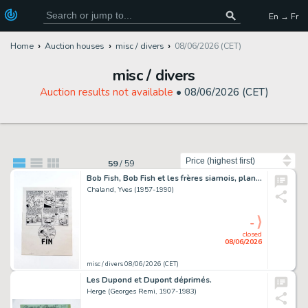
En → Fr
Home
Auction houses
misc / divers
08/06/2026 (CET)
misc / divers
Auction results not available
•
08/06/2026 (CET)
Sort by
59
/
59
Bob Fish, Bob Fish et les frères siamois, planche n°34 de fin de…
Chaland, Yves (1957-1990)
-
closed
08/06/2026
misc / divers 08/06/2026 (CET)
Les Dupond et Dupont déprimés.
Herge (Georges Remi, 1907-1983)