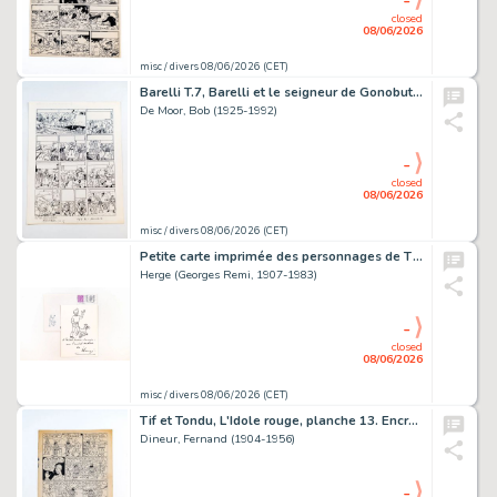
-
closed
08/06/2026
misc / divers 08/06/2026 (CET)
Barelli T.7, Barelli et le seigneur de Gonobutz, planche 8.
De Moor, Bob (1925-1992)
-
closed
08/06/2026
misc / divers 08/06/2026 (CET)
Petite carte imprimée des personnages de Tintin et Milou comportant…
Herge (Georges Remi, 1907-1983)
-
closed
08/06/2026
misc / divers 08/06/2026 (CET)
Tif et Tondu, L'Idole rouge, planche 13. Encre de Chine sur papier…
Dineur, Fernand (1904-1956)
-