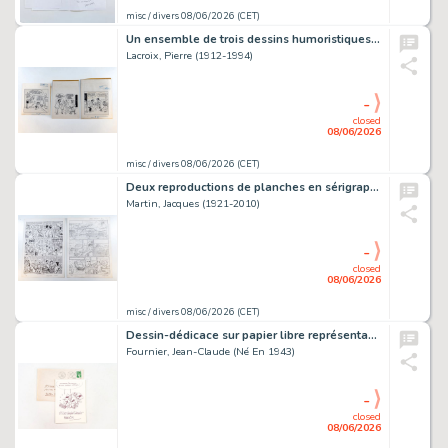
misc / divers 08/06/2026 (CET)
Un ensemble de trois dessins humoristiques à l'encre de Chine,…
Lacroix, Pierre (1912-1994)
-
closed
08/06/2026
misc / divers 08/06/2026 (CET)
Deux reproductions de planches en sérigraphie : Lefranc,…
Martin, Jacques (1921-2010)
-
closed
08/06/2026
misc / divers 08/06/2026 (CET)
Dessin-dédicace sur papier libre représentant Spirou et Fantasio,…
Fournier, Jean-Claude (Né En 1943)
-
closed
08/06/2026