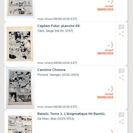
-
closed
08/06/2026
misc / divers 08/06/2026 (CET)
Captain Futur, planche 49.
Clerc, Serge (Né En 1957)
-
closed
08/06/2026
misc / divers 08/06/2026 (CET)
Caroline Cholera.
Pichard, Georges (1920-2003)
-
closed
08/06/2026
misc / divers 08/06/2026 (CET)
Barelli, Tome 1, L'énigmatique Mr Barelli,
De Moor, Bob (1925-1992)