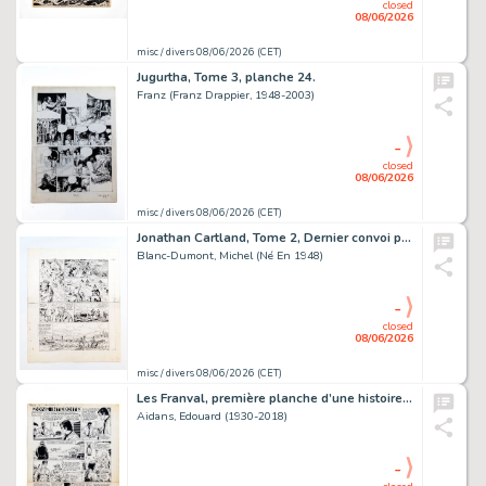
closed
08/06/2026
misc / divers 08/06/2026 (CET)
Jugurtha, Tome 3, planche 24.
Franz (Franz Drappier, 1948-2003)
-
closed
08/06/2026
misc / divers 08/06/2026 (CET)
Jonathan Cartland, Tome 2, Dernier convoi pour l'Oregon, planche 36.
Blanc-Dumont, Michel (Né En 1948)
-
closed
08/06/2026
misc / divers 08/06/2026 (CET)
Les Franval, première planche d’une histoire courte de sept pages,…
Aidans, Edouard (1930-2018)
-