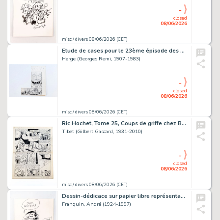
-
closed
08/06/2026
misc / divers 08/06/2026 (CET)
Etude de cases pour le 23ème épisode des aventures de Tintin,…
Herge (Georges Remi, 1907-1983)
-
closed
08/06/2026
misc / divers 08/06/2026 (CET)
Ric Hochet, Tome 25, Coups de griffe chez Bouglione, planche 25.
Tibet (Gilbert Gascard, 1931-2010)
-
closed
08/06/2026
misc / divers 08/06/2026 (CET)
Dessin-dédicace sur papier libre représentant Gaston. Encre de…
Franquin, André (1924-1997)