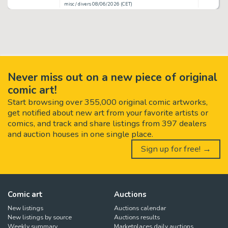
misc / divers 08/06/2026 (CET)
Never miss out on a new piece of original
comic art!
Start browsing over 355,000 original comic artworks,
get notified about new art from your favorite artists or
comics, and track and share listings from 397 dealers
and auction houses in one single place.
Sign up for free! →
Comic art
Auctions
New listings
Auctions calendar
New listings by source
Auctions results
Weekly summary
Marketplaces daily auctions