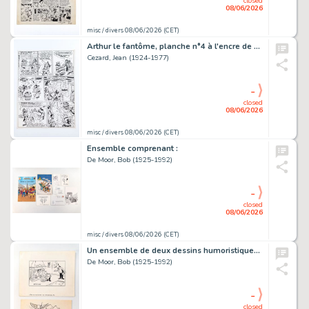
closed
08/06/2026
misc / divers 08/06/2026 (CET)
Arthur le fantôme, planche n°4 à l'encre de Chine sur papier.…
Cezard, Jean (1924-1977)
-
closed
08/06/2026
misc / divers 08/06/2026 (CET)
Ensemble comprenant :
De Moor, Bob (1925-1992)
-
closed
08/06/2026
misc / divers 08/06/2026 (CET)
Un ensemble de deux dessins humoristiques à l'encre de Chine sur…
De Moor, Bob (1925-1992)
-
closed