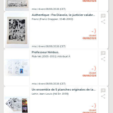
08/06/2026
misc / divers 08/06/2026 (CET)
Authentique : Fra Diavolo, le justicier calabrais.
Franz (Franz Drappier, 1948-2003)
-
closed
08/06/2026
misc / divers 08/06/2026 (CET)
Professeur Nimbus.
Rob-Vel (1909-1991) Attribué À
-
closed
08/06/2026
misc / divers 08/06/2026 (CET)
Un ensemble de 5 planches originales de la série Cholms et Stetson -…
Lehir, Jean-Louis (Né En 1955)
-
closed
08/06/2026