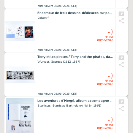
misc / divers 08/06/2026 (CET)
Ensemble de trois dessins-dédicaces sur papier libre :
Collectif
-
closed
08/06/2026
misc / divers 08/06/2026 (CET)
Terry et les pirates / Terry and the pirates, daily strip du 30 juin…
Wunder, Georges (1912-1987)
-
closed
08/06/2026
misc / divers 08/06/2026 (CET)
Les aventures d'Hergé, album accompagné d'un dessin-dédicace sur…
Stanislas (Stanislas Barthelemy, Né En 1961)
-
closed
08/06/2026