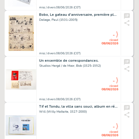
misc / divers 08/06/2026 (CET)
Bobo, Le gateau d'anniversaire, première planche d'un récit court…
Deliege, Paul (1931–2005)
-
closed
08/06/2026
misc / divers 08/06/2026 (CET)
Un ensemble de correspondances.
Studios Hergé / de Moor, Bob (1925-1992)
-
closed
08/06/2026
misc / divers 08/06/2026 (CET)
Tif et Tondu, la villa sans souci, album en réédition orné d’un…
Will (Willy Maltaite, 1927-2000)
-
closed
08/06/2026