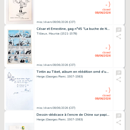
-
closed
08/06/2026
misc / divers 08/06/2026 (CET)
César et Ernestine, gag n°45 "La buche de Noël"
Tillieux, Maurice (1921-1978)
-
closed
08/06/2026
misc / divers 08/06/2026 (CET)
Tintin au Tibet, album en réédition orné d’un dessin-dédicace…
Herge (Georges Remi, 1907-1983)
-
closed
08/06/2026
misc / divers 08/06/2026 (CET)
Dessin-dédicace à l'encre de Chine sur papier libre représentant…
Herge (Georges Remi, 1907-1983)