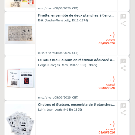
misc / divers 08/06/2026 (CET)
Finette, ensemble de deux planches à l'encre de Chine sur papier,…
Erik (André-René Jolly, 1912-1974)
-
closed
08/06/2026
misc / divers 08/06/2026 (CET)
Le lotus bleu, album en réédition dédicacé au feutre par Tchang…
Herge (Georges Remi, 1907-1983) Tchang
-
closed
08/06/2026
misc / divers 08/06/2026 (CET)
Cholms et Stetson, ensemble de 6 planches originales à l'encre de…
Lehir, Jean-Louis (Né En 1955)
-
closed
08/06/2026