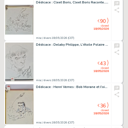
Dédicace : Cleet Boris, Cleet Boris Raconte... E.O. avec dédicace
90
€
closed
18/05/2026
misc / divers 18/05/2026 (CET)
Dédicace : Delaby Philippe, L'étoile Polaire E.O. dédicacée
43
€
closed
18/05/2026
misc / divers 18/05/2026 (CET)
Dédicace : Henri Vernes : Bob Morane et l'oiseau de feu E.O.…
36
€
closed
18/05/2026
misc / divers 18/05/2026 (CET)