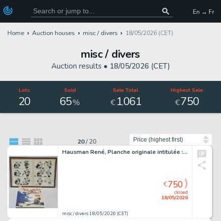
En → Fr
Home
Auction houses
misc / divers
18/05/2026 (CET)
misc / divers
Auction results •
18/05/2026 (CET)
Lots
Sold
Sale Total
Highest Sale
20
65
1
061
750
,
%
€
€
Sort by
20
/
20
Hausman René, Planche originale intitulée : "Faux et usage de faux…
750
€
closed
18/05/2026
misc / divers 18/05/2026 (CET)