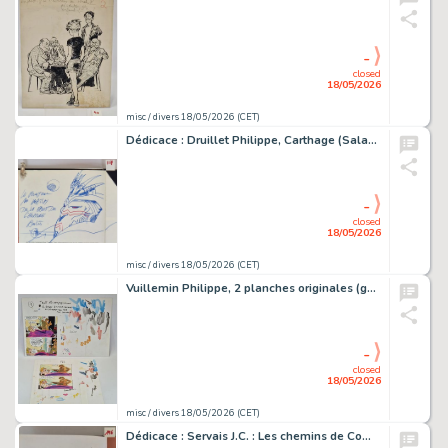
-
closed
18/05/2026
misc / divers 18/05/2026 (CET)
Dédicace : Druillet Philippe, Carthage (Salammbo tome 2) E.O.…
-
closed
18/05/2026
misc / divers 18/05/2026 (CET)
Vuillemin Philippe, 2 planches originales (gag complet), " 2 pages…
-
closed
18/05/2026
misc / divers 18/05/2026 (CET)
Dédicace : Servais J.C. : Les chemins de Compostelle tome 2,…