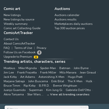
Comic art
Auctions
New listings
Auctions calendar
New listings by source
Auctions results
Weekly summary
Marketplaces daily auctions
Comic art Collecting Guide
Top 300 auction prices
ComicArtTracker
Contact Us
About ComicArtTracker
FAQ
Terms of Use
Privacy
Follow Us on Facebook
Upgrade to Premium
Trending artists, characters, series
Moebius
Mike Mignola
Spider-Man
Batman
John Byrne
Jim Lee
Frank Frazetta
Frank Miller
Milo Manara
Jean Giraud
Jack Kirby
Art Adams
Astonishing X-Men
Hugo Pratt
Marjane Satrapi
John Buscema
Enki Bilal
The X-Men
Hulk
Bruce Timm
Rip Kirby
B.P.R.D.
Bernie Wrightson
Juanjo Guarnido
Superman
Kim Jung Gi
Gabriele Dell'Otto
Akira Toriyama
Star Wars
View all trending searches
reset