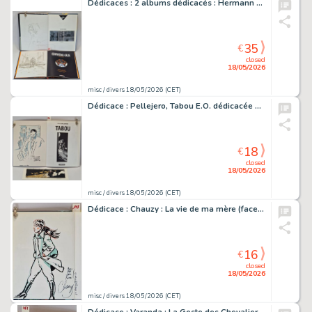
Dédicaces : 2 albums dédicacés : Hermann et Van Hamme : Lune de…
35
€
closed
18/05/2026
misc / divers 18/05/2026 (CET)
Dédicace : Pellejero, Tabou E.O. dédicacée + ex-libris numéroté…
18
€
closed
18/05/2026
misc / divers 18/05/2026 (CET)
Dédicace : Chauzy : La vie de ma mère (face B) E.O. dédicacée
16
€
closed
18/05/2026
misc / divers 18/05/2026 (CET)