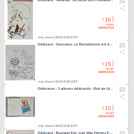
Dédicace : Varanda : La Geste des Chevaliers Dragons "Jaïna" E.O.…
16
€
closed
18/05/2026
misc / divers 18/05/2026 (CET)
Dédicace : Goossens, Le Romantisme est Absolu E.O. dédicacée
15
€
closed
18/05/2026
misc / divers 18/05/2026 (CET)
Dédicaces : 3 albums dédicacés : Bob de Groot et Jacques Landrain…
15
€
closed
18/05/2026
misc / divers 18/05/2026 (CET)
Dédicace : Bourgier Eric, Live War Heroes E.O. dédicacée