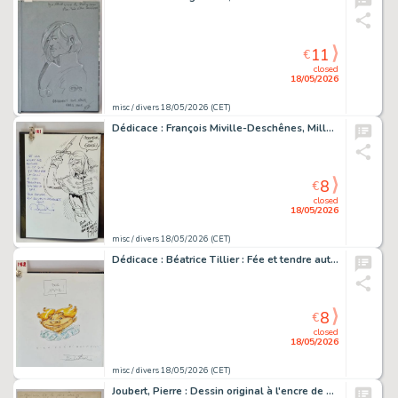
11
€
closed
18/05/2026
misc / divers 18/05/2026 (CET)
Dédicace : François Miville-Deschênes, Millénaire E.O. tome 1…
8
€
closed
18/05/2026
misc / divers 18/05/2026 (CET)
Dédicace : Béatrice Tillier : Fée et tendre automates "Jam" E.O.…
8
€
closed
18/05/2026
misc / divers 18/05/2026 (CET)
Joubert, Pierre : Dessin original à l'encre de chine ( 25 x 32,5 cm )…