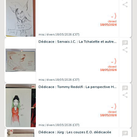
-
closed
18/05/2026
misc / divers 18/05/2026 (CET)
Dédicace : Servais J.C. : La Tchalette et autres contes de magie et…
-
closed
18/05/2026
misc / divers 18/05/2026 (CET)
Dédicace : Tommy Redolfi : La perspective Hevski d'après la…
-
closed
18/05/2026
misc / divers 18/05/2026 (CET)
Dédicace : Jürg : Les couzes E.O. dédicacée