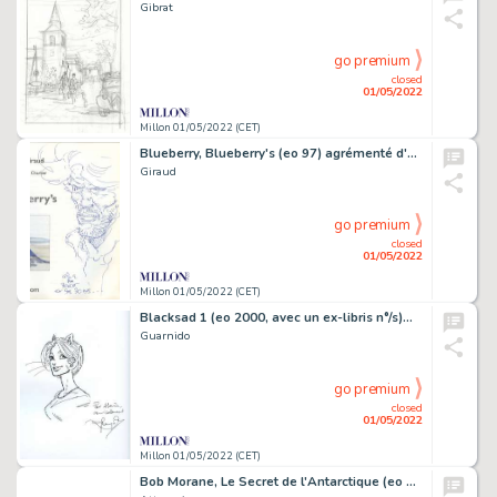
Gibrat
go premium
closed
01/05/2022
Millon 01/05/2022 (CET)
Blueberry, Blueberry's (eo 97) agrémenté d'une…
Giraud
go premium
closed
01/05/2022
Millon 01/05/2022 (CET)
Blacksad 1 (eo 2000, avec un ex-libris n°/s)…
Guarnido
go premium
closed
01/05/2022
Millon 01/05/2022 (CET)
Bob Morane, Le Secret de l'Antarctique (eo 62)…