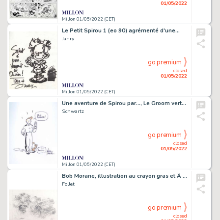
01/05/2022
Millon 01/05/2022 (CET)
Le Petit Spirou 1 (eo 90) agrémenté d'une…
Janry
go premium
closed
01/05/2022
Millon 01/05/2022 (CET)
Une aventure de Spirou par..., Le Groom vert de…
Schwartz
go premium
closed
01/05/2022
Millon 01/05/2022 (CET)
Bob Morane, illustration au crayon gras et Ã la…
Follet
go premium
closed