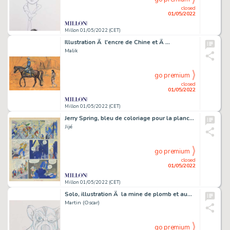
closed
01/05/2022
Millon 01/05/2022 (CET)
Illustration Ã l'encre de Chine et Ã …
Malik
go premium
closed
01/05/2022
Millon 01/05/2022 (CET)
Jerry Spring, bleu de coloriage pour la planche…
Jijé
go premium
closed
01/05/2022
Millon 01/05/2022 (CET)
Solo, illustration Ã la mine de plomb et au…
Martin (Oscar)
go premium