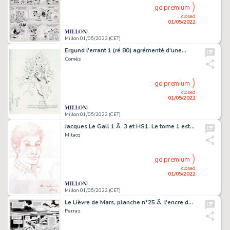
go premium
closed
01/05/2022
Millon 01/05/2022 (CET)
Ergund l'errant 1 (ré 80) agrémenté d'une…
Comès
go premium
closed
01/05/2022
Millon 01/05/2022 (CET)
Jacques Le Gall 1 Ã 3 et HS1. Le tome 1 est…
Mitacq
go premium
closed
01/05/2022
Millon 01/05/2022 (CET)
Le Lièvre de Mars, planche n°25 Ã l'encre de…
Parras