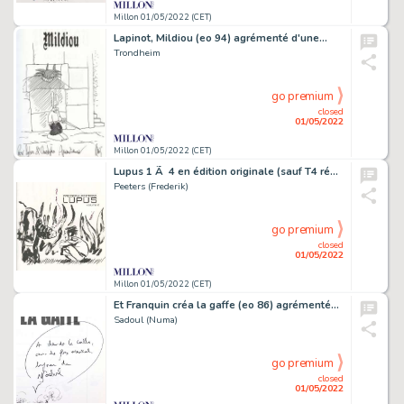
Millon 01/05/2022 (CET)
Lapinot, Mildiou (eo 94) agrémenté d'une…
Trondheim
go premium
closed
01/05/2022
Millon 01/05/2022 (CET)
Lupus 1 Ã 4 en édition originale (sauf T4 ré…
Peeters (Frederik)
go premium
closed
01/05/2022
Millon 01/05/2022 (CET)
Et Franquin créa la gaffe (eo 86) agrémenté…
Sadoul (Numa)
go premium
closed
01/05/2022