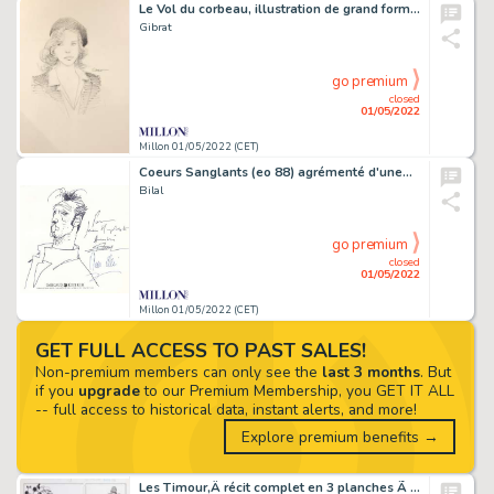
Le Vol du corbeau, illustration de grand format…
Gibrat
go premium
closed
01/05/2022
Millon 01/05/2022 (CET)
Coeurs Sanglants (eo 88) agrémenté d'une…
Bilal
go premium
closed
01/05/2022
Millon 01/05/2022 (CET)
GET FULL ACCESS TO PAST SALES!
Non-premium members can only see the
last 3 months
. But
if you
upgrade
to our Premium Membership, you GET IT ALL
-- full access to historical data, instant alerts, and more!
Explore premium benefits →
Les Timour,Â récit complet en 3 planches Ã …