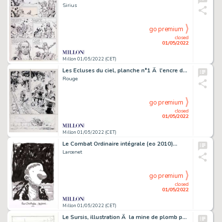
Sirius
go premium
closed
01/05/2022
Millon 01/05/2022 (CET)
Les Ecluses du ciel, planche n°1 Ã l'encre de…
Rouge
go premium
closed
01/05/2022
Millon 01/05/2022 (CET)
Le Combat Ordinaire intégrale (eo 2010)…
Larcenet
go premium
closed
01/05/2022
Millon 01/05/2022 (CET)
Le Sursis, illustration Ã la mine de plomb pour…