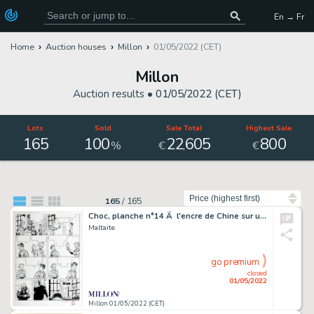
En → Fr
Home
Auction houses
Millon
01/05/2022 (CET)
Millon
Auction results •
01/05/2022 (CET)
Lots
Sold
Sale Total
Highest Sale
165
100
22
605
800
,
%
€
€
Sort by
165
/
165
Choc, planche n°14 Ã l'encre de Chine sur une…
Maltaite
go premium
closed
01/05/2022
Millon 01/05/2022 (CET)