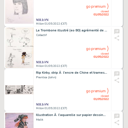
go premium
closed
01/05/2022
Millon 01/05/2022 (CET)
Le Trombone illustré (eo 80) agrémenté de 6…
Collectif
go premium
closed
01/05/2022
Millon 01/05/2022 (CET)
Rip Kirby, strip Ã l'encre de Chine et trames…
Prentice (John)
go premium
closed
01/05/2022
Millon 01/05/2022 (CET)
Illustration Ã l'aquarelle sur papier dessin…
Malik