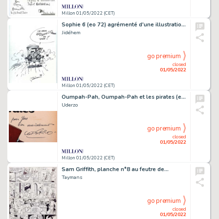
Millon 01/05/2022 (CET)
Sophie 6 (eo 72) agrémenté d'une illustration…
Jidéhem
go premium
closed
01/05/2022
Millon 01/05/2022 (CET)
Oumpah-Pah, Oumpah-Pah et les pirates (eo belge…
Uderzo
go premium
closed
01/05/2022
Millon 01/05/2022 (CET)
Sam Griffith, planche n°8 au feutre de…
Taymans
go premium
closed
01/05/2022