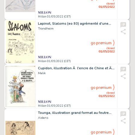
closed
01/05/2022
Millon 01/05/2022 (CET)
Lapinot, Slaloms (eo 93) agrémenté d'une…
Trondheim
go premium
closed
01/05/2022
Millon 01/05/2022 (CET)
Cupidon, illustration Ã l'encre de Chine et Ã …
Malik
go premium
closed
01/05/2022
Millon 01/05/2022 (CET)
Tounga, illustration grand format au feutre…
Aidans
go premium