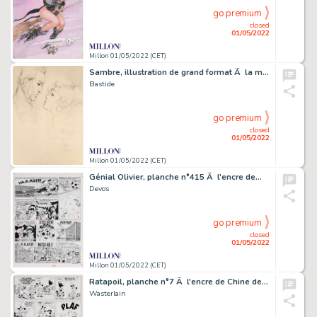
go premium
closed
01/05/2022
Millon 01/05/2022 (CET)
Sambre, illustration de grand format Ã la mine…
Bastide
go premium
closed
01/05/2022
Millon 01/05/2022 (CET)
Génial Olivier, planche n°415 Ã l'encre de…
Devos
go premium
closed
01/05/2022
Millon 01/05/2022 (CET)
Ratapoil, planche n°7 Ã l'encre de Chine de…
Wasterlain