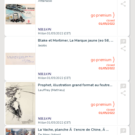
Attanasio
go premium
closed
01/05/2022
Millon 01/05/2022 (CET)
Blake et Mortimer, La Marque jaune (eo 56, sans…
Jacobs
go premium
closed
01/05/2022
Millon 01/05/2022 (CET)
Prophet, illustration grand format au feutre…
Lauffray (Mathieu)
go premium
closed
01/05/2022
Millon 01/05/2022 (CET)
La Vache, planche Ã l'encre de Chine, Ã …
De Moor (Johan)