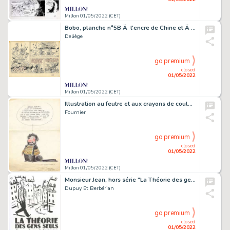
Millon 01/05/2022 (CET)
Bobo, planche n°5B Ã l'encre de Chine et Ã la…
Deliège
go premium
closed
01/05/2022
Millon 01/05/2022 (CET)
Illustration au feutre et aux crayons de couleur…
Fournier
go premium
closed
01/05/2022
Millon 01/05/2022 (CET)
Monsieur Jean, hors série "La Théorie des gens…
Dupuy Et Berbérian
go premium
closed
01/05/2022