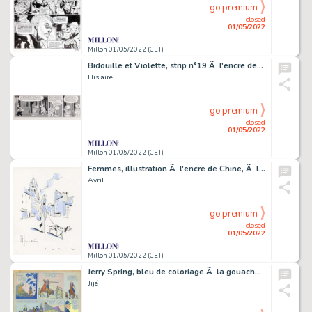
go premium
closed
01/05/2022
Millon 01/05/2022 (CET)
Bidouille et Violette, strip n°19 Ã l'encre de…
Hislaire
go premium
closed
01/05/2022
Millon 01/05/2022 (CET)
Femmes, illustration Ã l'encre de Chine, Ã la…
Avril
go premium
closed
01/05/2022
Millon 01/05/2022 (CET)
Jerry Spring, bleu de coloriage Ã la gouache…
Jijé