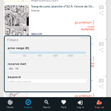
Millon 01/05/2022 (CET)
Sang de Lune, planche n°22 Ã l'encre de Chine…
Nicaise
go premium
closed
01/05/2022
reset
Millon 01/05/2022 (CET)
Filters
Sergent Kirk, illustration Ã l'aquarelle pour un…
Frisano
price range (€)
-
100
500
1000
5000
+
go premium
closed
reserve met
01/05/2022
yes
no
Millon 01/05/2022 (CET)
keyword
Jojo 10 (eo 2000) agrémenté d'une illustration…
Geerts
go premium
closed
01/05/2022
Home
Explore
Search
Track
Log in
Sign up
Millon 01/05/2022 (CET)