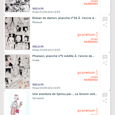
closed
01/05/2022
Millon 01/05/2022 (CET)
Brelan de dames, planche n°36 Ã l'encre de…
Renaud
go premium
closed
01/05/2022
Millon 01/05/2022 (CET)
Pharaon, planche n°5 inédite Ã l'encre de…
Hulet
go premium
closed
01/05/2022
Millon 01/05/2022 (CET)
Une aventure de Spirou par..., Le Groom vert de…
Schwartz
go premium
closed