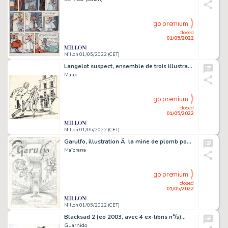
go premium
closed
01/05/2022
Millon 01/05/2022 (CET)
Langelot suspect, ensemble de trois illustrations…
Malik
go premium
closed
01/05/2022
Millon 01/05/2022 (CET)
Garulfo, illustration Ã la mine de plomb pour…
Maïorana
go premium
closed
01/05/2022
Millon 01/05/2022 (CET)
Blacksad 2 (eo 2003, avec 4 ex-libris n°/s)…
Guarnido