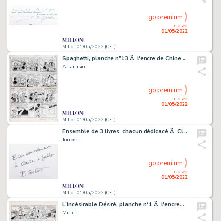
go premium
closed
01/05/2022
Millon 01/05/2022 (CET)
Spaghetti, planche n°13 Ã l'encre de Chine de…
Attanasio
go premium
closed
01/05/2022
Millon 01/05/2022 (CET)
Ensemble de 3 livres, chacun dédicacé Ã Claude…
Joubert
go premium
closed
01/05/2022
Millon 01/05/2022 (CET)
L'Indésirable Désiré, planche n°1 Ã l'encre…
Mittéï