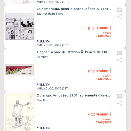
Millon 01/05/2022 (CET)
La Esmeralda, demi-planche inédite Ã l'encre de…
Stalner (Jean-Marc)
go premium
closed
01/05/2022
Millon 01/05/2022 (CET)
Gagner la paix, illustration Ã l'encre de Chine…
Berthet
go premium
closed
01/05/2022
Millon 01/05/2022 (CET)
Durango, Amos (eo 1984) agrémenté d'une…
Swolfs
go premium
closed
01/05/2022