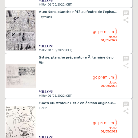
Millon 01/05/2022 (CET)
Alex Nora, planche n°42 au feutre de l'épisode…
Taymans
go premium
closed
01/05/2022
Millon 01/05/2022 (CET)
Sylvie, planche préparatoire Ã la mine de plomb…
Jijé
go premium
closed
01/05/2022
Millon 01/05/2022 (CET)
Floc'h illustrateur 1 et 2 en édition originale…
Floc'h
go premium
closed
01/05/2022