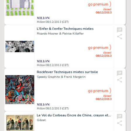
go premium
closed
08/12/2013
Millon 08/12/2013 (CET)
L'Enfer & l'enfer Techniques mixtes
Ricardo Mosner & Patrice Killoffer
go premium
closed
08/12/2013
Millon 08/12/2013 (CET)
Rockfever Techniques mixtes sur toile
Speedy Graphito & Frank Margerin
go premium
closed
08/12/2013
Millon 08/12/2013 (CET)
Le Vol du Corbeau Encre de Chine, crayon et acrylique pour la planche
Gibrat