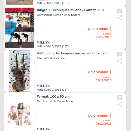
Millon 08/12/2013 (CET)
Jungle 1 Techniques mixtes / Format: 75 x
Dominique Coffignier & Batem
go premium
closed
08/12/2013
Millon 08/12/2013 (CET)
ARTooning Techniques mixtes sur toile de bÃ¢che Format:
Charlélie & Alëxone
go premium
closed
08/12/2013
Millon 08/12/2013 (CET)
Format: 100 x 80 cm
Pat Andrea & Carlos Nine
go premium
closed
08/12/2013