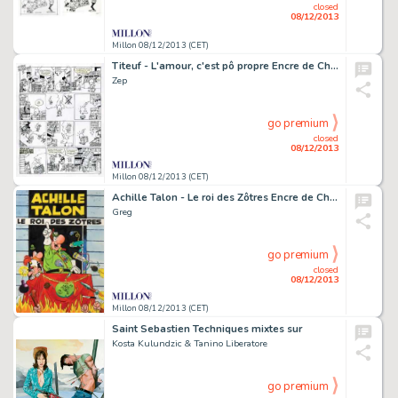
closed
08/12/2013
Millon 08/12/2013 (CET)
Titeuf - L'amour, c'est pô propre Encre de Chine pour le gag en une
Zep
go premium
closed
08/12/2013
Millon 08/12/2013 (CET)
Achille Talon - Le roi des Zôtres Encre de Chine et aquarelle pour
Greg
go premium
closed
08/12/2013
Millon 08/12/2013 (CET)
Saint Sebastien Techniques mixtes sur
Kosta Kulundzic & Tanino Liberatore
go premium