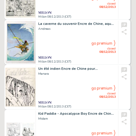
closed
08/12/2013
Millon 08/12/2013 (CET)
La caverne du souvenir Encre de Chine, aquarelle et gouache pour
Andreas
go premium
closed
08/12/2013
Millon 08/12/2013 (CET)
Un été indien Encre de Chine pour…
Manara
go premium
closed
08/12/2013
Millon 08/12/2013 (CET)
Kid Paddle - Apocalypse Boy Encre de Chine pour la couverture de
Midam
go premium