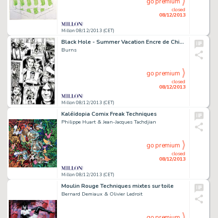
go premium
closed
08/12/2013
Millon 08/12/2013 (CET)
Black Hole - Summer Vacation Encre de Chine pour le 4e de couverture
Burns
go premium
closed
08/12/2013
Millon 08/12/2013 (CET)
Kaléïdopia Comix Freak Techniques
Philippe Huart & Jean-Jacques Tachdjian
go premium
closed
08/12/2013
Millon 08/12/2013 (CET)
Moulin Rouge Techniques mixtes sur toile
Bernard Demiaux & Olivier Ledroit
go premium