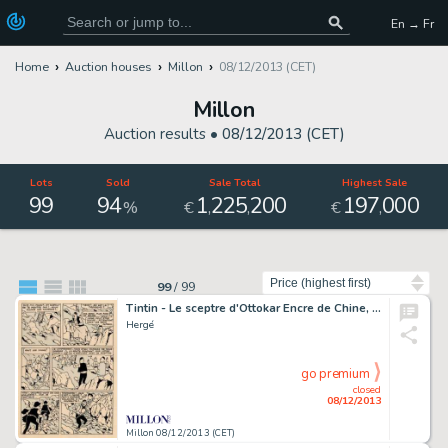
En → Fr
Home
Auction houses
Millon
08/12/2013 (CET)
Millon
Auction results •
08/12/2013 (CET)
Lots
Sold
Sale Total
Highest Sale
99
94
1
225
200
197
000
,
,
,
%
€
€
Sort by
99
/
99
Tintin - Le sceptre d'Ottokar Encre de Chine, gouache blanche et
Hergé
go premium
closed
08/12/2013
Millon 08/12/2013 (CET)