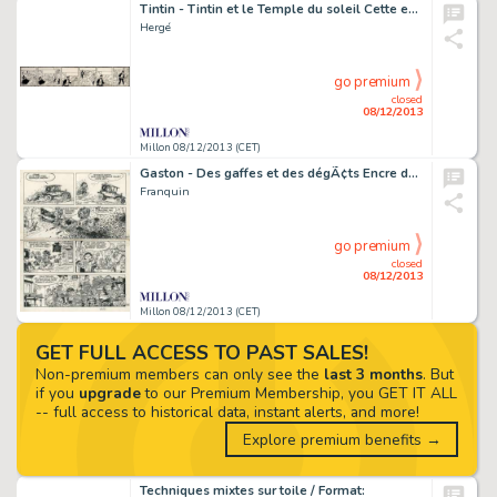
Tintin - Tintin et le Temple du soleil Cette exceptionnelle suite
Hergé
go premium
closed
08/12/2013
Millon 08/12/2013 (CET)
Gaston - Des gaffes et des dégÃ¢ts Encre de Chine pour le gag 440
Franquin
go premium
closed
08/12/2013
Millon 08/12/2013 (CET)
GET FULL ACCESS TO PAST SALES!
Non-premium members can only see the
last 3 months
. But
if you
upgrade
to our Premium Membership, you GET IT ALL
-- full access to historical data, instant alerts, and more!
Explore premium benefits →
Techniques mixtes sur toile / Format: