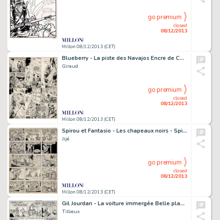
go premium
closed
08/12/2013
Millon 08/12/2013 (CET)
Blueberry - La piste des Navajos Encre de Chine pour la planche
Giraud
go premium
closed
08/12/2013
Millon 08/12/2013 (CET)
Spirou et Fantasio - Les chapeaux noirs - Spirou et les hommes-grenouilles
Jijé
go premium
closed
08/12/2013
Millon 08/12/2013 (CET)
Gil Jourdan - La voiture immergée Belle planche bien complète
Tillieux