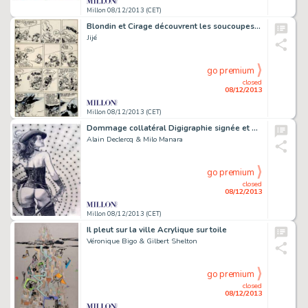
Millon 08/12/2013 (CET)
Blondin et Cirage découvrent les soucoupes volantes Encre de Chine
Jijé
go premium
closed
08/12/2013
Millon 08/12/2013 (CET)
Dommage collatéral Digigraphie signée et 171
Alain Declercq & Milo Manara
go premium
closed
08/12/2013
Millon 08/12/2013 (CET)
Il pleut sur la ville Acrylique sur toile
Véronique Bigo & Gilbert Shelton
go premium
closed
08/12/2013