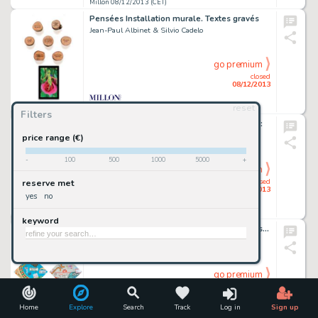
Millon 08/12/2013 (CET)
Pensées Installation murale. Textes gravés
Jean-Paul Albinet & Silvio Cadelo
go premium
closed
08/12/2013
reset
Millon 08/12/2013 (CET)
Filters
Sans Titre Technique mixte sur toile Format:
Hervé Di Rosa & Marc Hardy
price range (€)
-
100
500
1000
5000
+
go premium
closed
reserve met
08/12/2013
yes
no
Millon 08/12/2013 (CET)
keyword
Hommage aux classiques de la BD Lot constitué de 2 acryliques
Christian Balmier
go premium
closed
08/12/2013
Home
Explore
Search
Track
Log in
Sign up
Millon 08/12/2013 (CET)