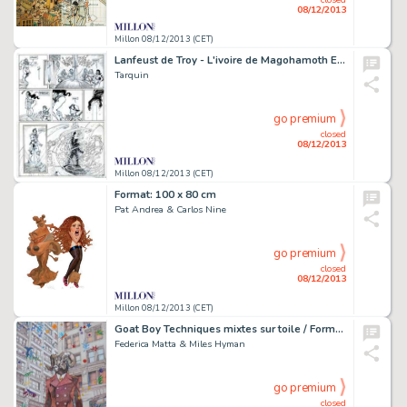
08/12/2013
Millon 08/12/2013 (CET)
Lanfeust de Troy - L'ivoire de Magohamoth Encre de Chine pour la
Tarquin
go premium
closed
08/12/2013
Millon 08/12/2013 (CET)
Format: 100 x 80 cm
Pat Andrea & Carlos Nine
go premium
closed
08/12/2013
Millon 08/12/2013 (CET)
Goat Boy Techniques mixtes sur toile / Format:
Federica Matta & Miles Hyman
go premium
closed