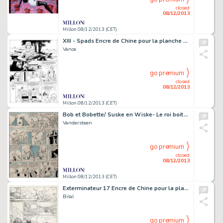
closed
08/12/2013
Millon 08/12/2013 (CET)
XIII - Spads Encre de Chine pour la planche 28 de l'album. Encadrée
Vance
go premium
closed
08/12/2013
Millon 08/12/2013 (CET)
Bob et Bobette/ Suske en Wiske- Le roi boit/ Koning drinkt
Vandersteen
go premium
closed
08/12/2013
Millon 08/12/2013 (CET)
Exterminateur 17 Encre de Chine pour la planche 11 de l'album. Encadrée
Bilal
go premium