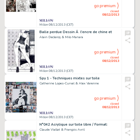
go premium
closed
08/12/2013
Millon 08/12/2013 (CET)
Balle perdue Dessin Ã l'encre de chine et
Alain Declercq & Milo Manara
go premium
closed
08/12/2013
Millon 08/12/2013 (CET)
Spy 1 - Techniques mixtes sur toile
Catherine Lopes-Curval & Alex Varenne
go premium
closed
08/12/2013
Millon 08/12/2013 (CET)
N°042 Acrylique sur toile libre / Format:
Claude Viallat & François Avril