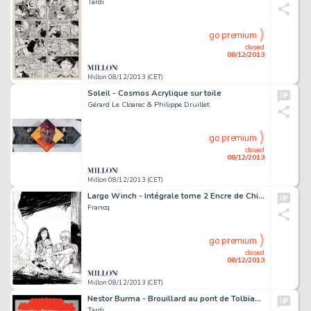
Tardi
go premium
closed
08/12/2013
Millon 08/12/2013 (CET)
Soleil - Cosmos Acrylique sur toile
Gérard Le Cloarec & Philippe Druillet
go premium
closed
08/12/2013
Millon 08/12/2013 (CET)
Largo Winch - Intégrale tome 2 Encre de Chine pour la couverture
Francq
go premium
closed
08/12/2013
Millon 08/12/2013 (CET)
Nestor Burma - Brouillard au pont de Tolbiac Encre de Chine, lavis
Tardi