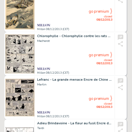
go premium
closed
08/12/2013
Millon 08/12/2013 (CET)
Chlorophylle - Chlorophylle contre les rats noirs Encre de Chine
Macherot
go premium
closed
08/12/2013
Millon 08/12/2013 (CET)
Lefranc - La grande menace Encre de Chine pour la planche 41 au
Martin
go premium
closed
08/12/2013
Millon 08/12/2013 (CET)
Adieu Brindavoine - La fleur au fusil Encre de Chine pour la couverture
Tardi