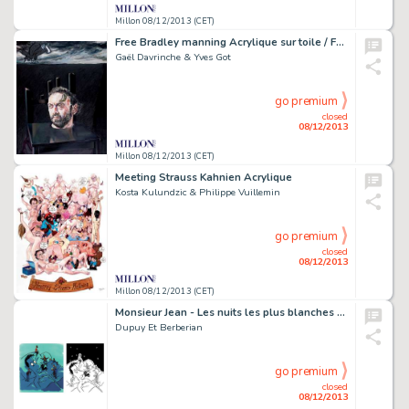
Millon 08/12/2013 (CET)
Free Bradley manning Acrylique sur toile / Format:
Gaël Davrinche & Yves Got
go premium
closed
08/12/2013
Millon 08/12/2013 (CET)
Meeting Strauss Kahnien Acrylique
Kosta Kulundzic & Philippe Vuillemin
go premium
closed
08/12/2013
Millon 08/12/2013 (CET)
Monsieur Jean - Les nuits les plus blanches Encre de
Dupuy Et Berberian
go premium
closed
08/12/2013