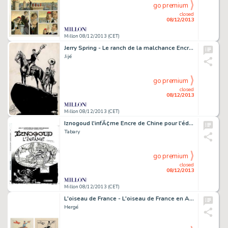
go premium
closed
08/12/2013
Millon 08/12/2013 (CET)
Jerry Spring - Le ranch de la malchance Encre de Chine pour le 4e
Jijé
go premium
closed
08/12/2013
Millon 08/12/2013 (CET)
Iznogoud l'infÃ¢me Encre de Chine pour l'édition de 1994 du 4e album
Tabary
go premium
closed
08/12/2013
Millon 08/12/2013 (CET)
L'oiseau de France - L'oiseau de France en Amérique - (Voyage d'une
Hergé