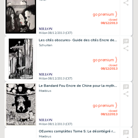
go premium
closed
08/12/2013
Millon 08/12/2013 (CET)
Les cités obscures- Guide des cités Encre de Chine pour le dessin
Schuiten
go premium
closed
08/12/2013
Millon 08/12/2013 (CET)
Le Bandard Fou Encre de Chine pour la mythique planche 18, peut-être
Moebius
go premium
closed
08/12/2013
Millon 08/12/2013 (CET)
OEuvres complètes Tome 5: Le désintégré réintégré Gouache et aquarelle
Moebius