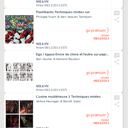
Millon 08/12/2013 (CET)
Flashbacks Techniques mixtes sur
Philippe Huart & Jean-Jacques Tachdjian
go premium
closed
08/12/2013
Millon 08/12/2013 (CET)
Ego / égaux Encre de chine et feutre sur papier
Ben Vautier & Edmond Baudoin
go premium
closed
08/12/2013
Millon 08/12/2013 (CET)
L'usine mystérieuse 1 Techniques mixtes
Jérôme Mesnager & Benoît Sokal
go premium
closed
08/12/2013