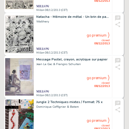
08/12/2013
Millon 08/12/2013 (CET)
Natacha - Mémoire de métal - Un brin de panique Encre de Chine
Walthery
go premium
closed
08/12/2013
Millon 08/12/2013 (CET)
Message Pastel, crayon, acrylique sur papier
Jean Le Gac & François Schuiten
go premium
closed
08/12/2013
Millon 08/12/2013 (CET)
Jungle 2 Techniques mixtes / Format: 75 x
Dominique Coffignier & Batem
go premium
closed
08/12/2013