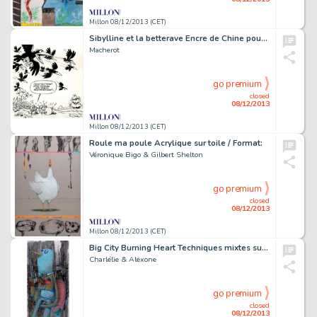
Millon 08/12/2013 (CET)
Sibylline et la betterave Encre de Chine pour la toute première
Macherot
go premium
closed
08/12/2013
Millon 08/12/2013 (CET)
Roule ma poule Acrylique sur toile / Format:
Véronique Bigo & Gilbert Shelton
go premium
closed
08/12/2013
Millon 08/12/2013 (CET)
Big City Burning Heart Techniques mixtes sur papier
Charlélie & Alëxone
go premium
closed
08/12/2013