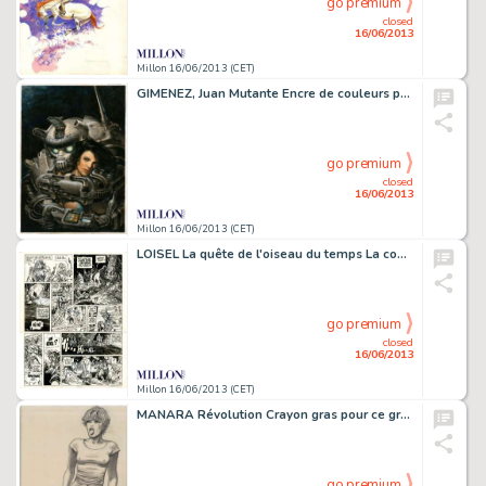
go premium
closed
16/06/2013
Millon 16/06/2013 (CET)
GIMENEZ, Juan Mutante Encre de couleurs pour une variante de la couve
go premium
closed
16/06/2013
Millon 16/06/2013 (CET)
LOISEL La quête de l'oiseau du temps La conque de Ramor Encre de Chine
go premium
closed
16/06/2013
Millon 16/06/2013 (CET)
MANARA Révolution Crayon gras pour ce grand dessin représentant l'héroïne.
go premium