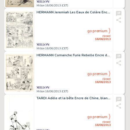
Millon 16/06/2013 (CET)
HERMANN Jeremiah Les Eaux de Colère Encre de Chine pour la planche 33
go premium
closed
16/06/2013
Millon 16/06/2013 (CET)
HERMANN Comanche Furie Rebelle Encre de Chine pour la planche 5 de lÂ’album
go premium
closed
16/06/2013
Millon 16/06/2013 (CET)
TARDI Adèle et la bête Encre de Chine, blanco et feutre pour cet autoportrait
go premium
closed
16/06/2013