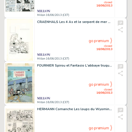
closed
16/06/2013
Millon 16/06/2013 (CET)
CRAENHALS Les 4 As et le serpent de mer Encre de Chine pour la couverture
go premium
closed
16/06/2013
Millon 16/06/2013 (CET)
FOURNIER Spirou et Fantasio L'abbaye truquée Encre de Chine sur calque
go premium
closed
16/06/2013
Millon 16/06/2013 (CET)
HERMANN Comanche Les loups du Wyoming Encre de Chine pour la planche 20
go premium