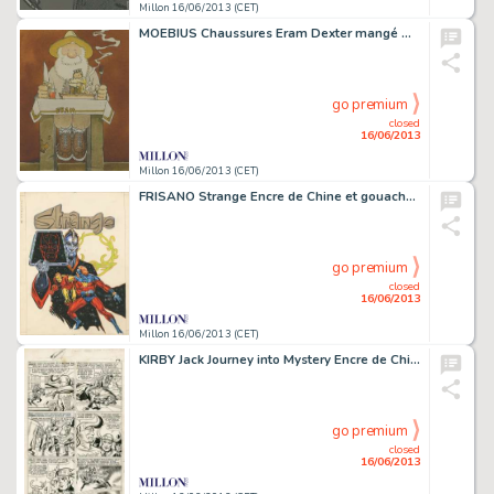
Millon 16/06/2013 (CET)
MOEBIUS Chaussures Eram Dexter mangé Ã la fin par un ogre blanc? Encres
go premium
closed
16/06/2013
Millon 16/06/2013 (CET)
FRISANO Strange Encre de Chine et gouache pour la couverture du No. 76
go premium
closed
16/06/2013
Millon 16/06/2013 (CET)
KIRBY Jack Journey into Mystery Encre de Chine pour la planche 10 de l'épisode
go premium
closed
16/06/2013