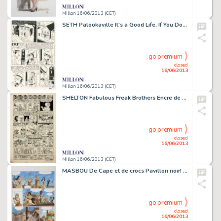
Millon 16/06/2013 (CET)
SETH Palookaville It's a Good Life, If You Don't Weaken Encre de Chine
go premium
closed
16/06/2013
Millon 16/06/2013 (CET)
SHELTON Fabulous Freak Brothers Encre de Chine pour cette grande planche
go premium
closed
16/06/2013
Millon 16/06/2013 (CET)
MASBOU De Cape et de crocs Pavillon noir! Encre de Chine et de couleur
go premium
closed
16/06/2013