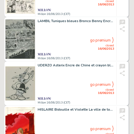
closed
16/06/2013
Millon 16/06/2013 (CET)
LAMBIL Tuniques bleues Bronco Benny Encre de Chine pour la planche 31
go premium
closed
16/06/2013
Millon 16/06/2013 (CET)
UDERZO Asterix Encre de Chine et crayon bleu pour une illustration re
go premium
closed
16/06/2013
Millon 16/06/2013 (CET)
HISLAIRE Bidouille et Violette La ville de tous les jours Encre de Chine
go premium
closed