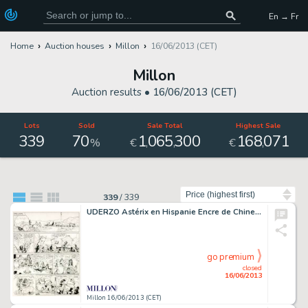
En → Fr
Home
Auction houses
Millon
16/06/2013 (CET)
Millon
Auction results •
16/06/2013 (CET)
Lots
Sold
Sale Total
Highest Sale
339
70
1
065
300
168
071
,
,
,
%
€
€
Sort by
339
/
339
UDERZO Astérix en Hispanie Encre de Chine pour cette mythique planche
go premium
closed
16/06/2013
Millon 16/06/2013 (CET)