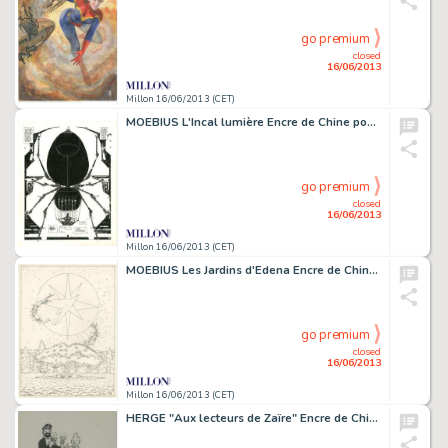
go premium
closed
16/06/2013
Millon 16/06/2013 (CET)
MOEBIUS L'Incal lumière Encre de Chine pour la célèbre planche 6 de l'album.
go premium
closed
16/06/2013
Millon 16/06/2013 (CET)
MOEBIUS Les Jardins d'Edena Encre de Chine pour la planche 24 de cet album.
go premium
closed
16/06/2013
Millon 16/06/2013 (CET)
HERGE "Aux lecteurs de Zaïre" Encre de Chine pour ce dessin signé et daté