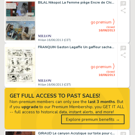
BILAL Nikopol La Femme piège Encre de Chine, mine de plomb et gouache
go premium
closed
16/06/2013
Millon 16/06/2013 (CET)
FRANQUIN Gaston Lagaffe Un gaffeur sachant gaffer Encre de Chine pour
go premium
closed
16/06/2013
Millon 16/06/2013 (CET)
GET FULL ACCESS TO PAST SALES!
Non-premium members can only see the
last 3 months
. But
if you
upgrade
to our Premium Membership, you GET IT ALL
-- full access to historical data, instant alerts, and more!
Explore premium benefits →
GIRAUD Le canyon Acrylique sur toile pour cette très grande peinture par