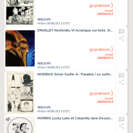
go premium
closed
16/06/2013
Millon 16/06/2013 (CET)
DRUILLET Nosferatu VI Acrylique sur toile. Signée 2010. 65x81 cm.
go premium
closed
16/06/2013
Millon 16/06/2013 (CET)
MOEBIUS Silver Surfer Â– Parable / Le surfer d'argent Encre de Chine pour
go premium
closed
16/06/2013
Millon 16/06/2013 (CET)
MORRIS Lucky Luke et Calamity Jane Dessin original Ã l'encre de Chine