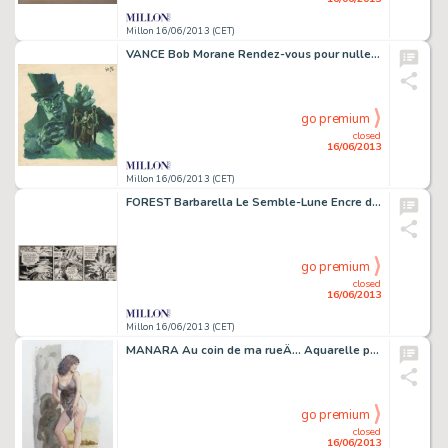
Millon 16/06/2013 (CET)
VANCE Bob Morane Rendez-vous pour nulle part Gouache pour la couverture
go premium
closed
16/06/2013
Millon 16/06/2013 (CET)
FOREST Barbarella Le Semble-Lune Encre de Chine pour le strip 27 de l
go premium
closed
16/06/2013
Millon 16/06/2013 (CET)
MANARA Au coin de ma rueÂ… Aquarelle pour cette grande brune particulièrement
go premium
closed
16/06/2013