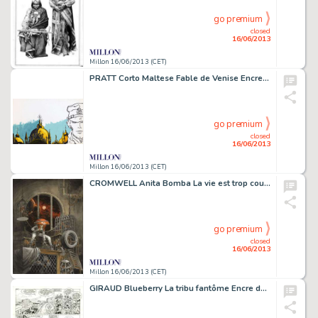
go premium
closed
16/06/2013
Millon 16/06/2013 (CET)
PRATT Corto Maltese Fable de Venise Encre de Chine, feutre et gouache
go premium
closed
16/06/2013
Millon 16/06/2013 (CET)
CROMWELL Anita Bomba La vie est trop courteÂ… Encre de Chine et de couleur
go premium
closed
16/06/2013
Millon 16/06/2013 (CET)
GIRAUD Blueberry La tribu fantôme Encre de Chine pour la planche 39 de