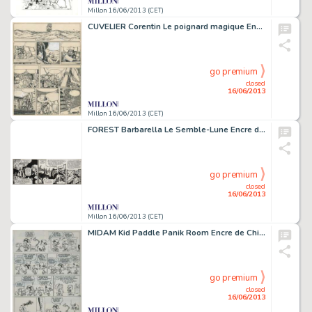
Millon 16/06/2013 (CET)
CUVELIER Corentin Le poignard magique Encre de Chine pour la planche 22
go premium
closed
16/06/2013
Millon 16/06/2013 (CET)
FOREST Barbarella Le Semble-Lune Encre de Chine pour le strip 114 de
go premium
closed
16/06/2013
Millon 16/06/2013 (CET)
MIDAM Kid Paddle Panik Room Encre de Chine et crayon bleu pour le gag
go premium
closed
16/06/2013