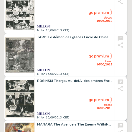
go premium
closed
16/06/2013
Millon 16/06/2013 (CET)
TARDI Le démon des glaces Encre de Chine et gouache pour cette magnifique
go premium
closed
16/06/2013
Millon 16/06/2013 (CET)
ROSINSKI Thorgal Au-delÃ des ombres Encre de Chine pour la planche 34
go premium
closed
16/06/2013
Millon 16/06/2013 (CET)
MANARA The Avengers The Enemy WithiN#1 Aquarelle et encre de Chine pour