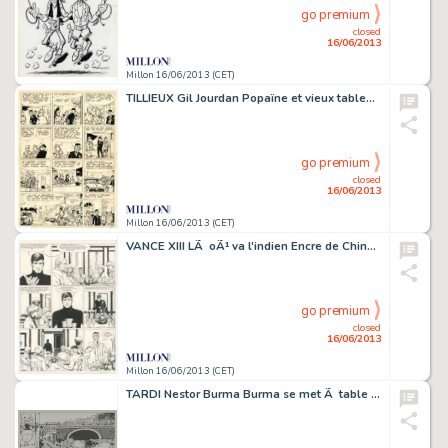
go premium
closed
16/06/2013
Millon 16/06/2013 (CET)
TILLIEUX Gil Jourdan Popaïne et vieux tableaux Encre de Chine et couleurs
go premium
closed
16/06/2013
Millon 16/06/2013 (CET)
VANCE XIII LÃ oÃ¹ va l'indien Encre de Chine pour la planche 20 du 2e album
go premium
closed
16/06/2013
Millon 16/06/2013 (CET)
TARDI Nestor Burma Burma se met Ã table Amusante petite planche de cet