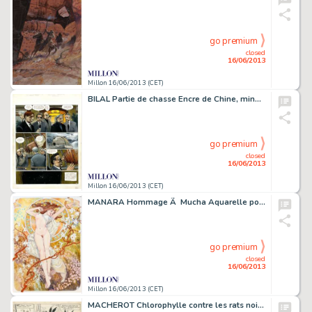
go premium
closed
16/06/2013
Millon 16/06/2013 (CET)
BILAL Partie de chasse Encre de Chine, mine de plomb et gouache de couleur
go premium
closed
16/06/2013
Millon 16/06/2013 (CET)
MANARA Hommage Ã Mucha Aquarelle pour cette magnifique illustration. Signée.
go premium
closed
16/06/2013
Millon 16/06/2013 (CET)
MACHEROT Chlorophylle contre les rats noirs Encre de Chine pour une des