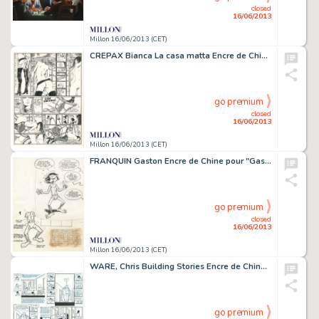
closed
16/06/2013
Millon 16/06/2013 (CET)
CREPAX Bianca La casa matta Encre de Chine pour la troisième planche de
go premium
closed
16/06/2013
Millon 16/06/2013 (CET)
FRANQUIN Gaston Encre de Chine pour "Gaston Cosmos", supplément du journal
go premium
closed
16/06/2013
Millon 16/06/2013 (CET)
WARE, Chris Building Stories Encre de Chine et crayon bleu pour cette
go premium