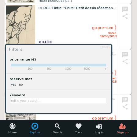
Millon 16/06/2013 (CET)
HERGE Tintin: "Chut!" Petit dessin rédactionnel pour le journal Tintin.
go premium
closed
16/06/2013
reset
Millon 16/06/2013 (CET)
Filters
JOUBERT La Fusée 1974 Gouache pour la couverture de ce numéro spécial
price range (€)
-
100
500
1000
5000
+
go premium
closed
reserve met
16/06/2013
yes
no
Millon 16/06/2013 (CET)
keyword
UDERZO Les grands noms de l'histoire de France Ferdinand de Lesseps Encre
go premium
closed
16/06/2013
Home
Explore
Search
Track
Log in
Sign up
Millon 16/06/2013 (CET)