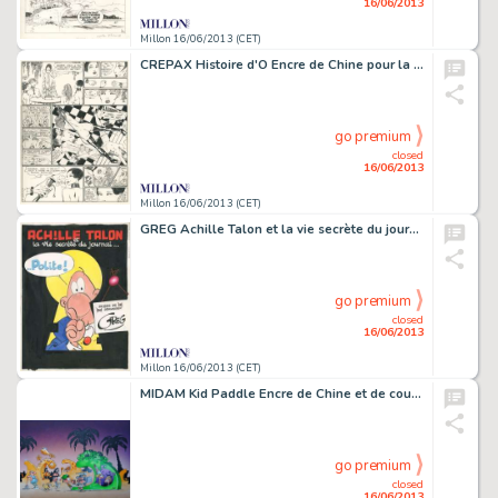
16/06/2013
Millon 16/06/2013 (CET)
CREPAX Histoire d'O Encre de Chine pour la planche 105 de l'adaptation
go premium
closed
16/06/2013
Millon 16/06/2013 (CET)
GREG Achille Talon et la vie secrète du journal Â… Polite! Encre de Chine,
go premium
closed
16/06/2013
Millon 16/06/2013 (CET)
MIDAM Kid Paddle Encre de Chine et de couleur pour cette grande illustration
go premium
closed
16/06/2013