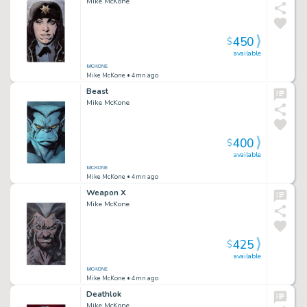
Mike McKone
450
$
available
Mike McKone
• 4mn ago
Beast
Mike McKone
400
$
available
Mike McKone
• 4mn ago
Weapon X
Mike McKone
425
$
available
Mike McKone
• 4mn ago
Deathlok
Mike McKone