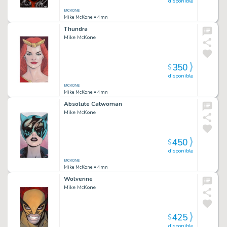
disponible
Mike McKone
• 4mn
Thundra
Mike McKone
350
$
disponible
Mike McKone
• 4mn
Absolute Catwoman
Mike McKone
450
$
disponible
Mike McKone
• 4mn
Wolverine
Mike McKone
425
$
disponible