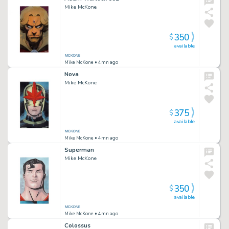
Mike McKone
350
$
available
Mike McKone
• 4mn ago
Nova
Mike McKone
375
$
available
Mike McKone
• 4mn ago
Superman
Mike McKone
350
$
available
Mike McKone
• 4mn ago
Colossus