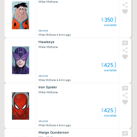
Mike McKone
350
$
available
Mike McKone
• 4mn ago
Hawkeye
Mike McKone
425
$
available
Mike McKone
• 4mn ago
Iron Spider
Mike McKone
425
$
available
Mike McKone
• 4mn ago
Marge Gunderson