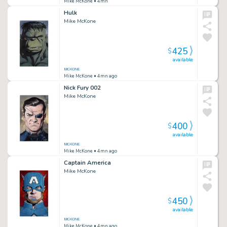
Mike McKone
• 4mn
Hulk
Mike McKone
425
$
available
Mike McKone
• 4mn ago
Nick Fury 002
Mike McKone
400
$
available
Mike McKone
• 4mn ago
Captain America
Mike McKone
450
$
available
Mike McKone
• 4mn ago