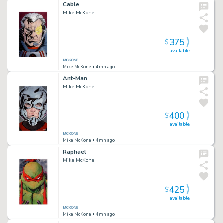
Cable
Mike McKone
375
$
available
Mike McKone
• 4mn ago
Ant-Man
Mike McKone
400
$
available
Mike McKone
• 4mn ago
Raphael
Mike McKone
425
$
available
Mike McKone
• 4mn ago