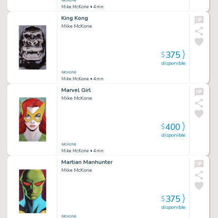
Mike McKone
• 4mn
King Kong
Mike McKone
375
$
disponible
Mike McKone
• 4mn
Marvel Girl
Mike McKone
400
$
disponible
Mike McKone
• 4mn
Martian Manhunter
Mike McKone
375
$
disponible