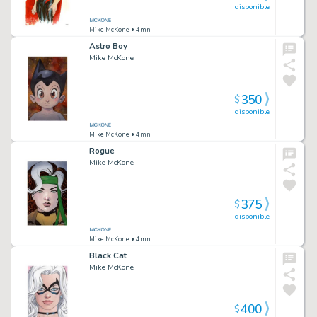
disponible
Mike McKone
• 4mn
Astro Boy
Mike McKone
350
$
disponible
Mike McKone
• 4mn
Rogue
Mike McKone
375
$
disponible
Mike McKone
• 4mn
Black Cat
Mike McKone
400
$