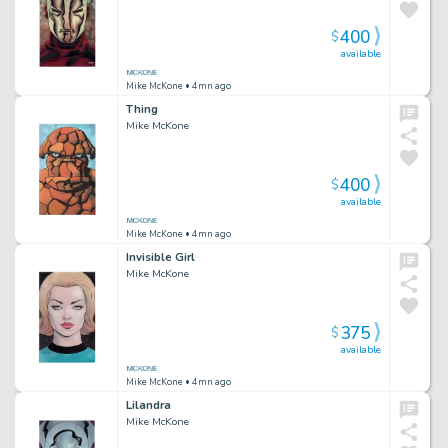
400
$
available
Mike McKone
• 4mn ago
Thing
Mike McKone
400
$
available
Mike McKone
• 4mn ago
Invisible Girl
Mike McKone
375
$
available
Mike McKone
• 4mn ago
Lilandra
Mike McKone