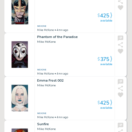
425
$
available
Mike McKone
• 4mn ago
Phantom of the Paradise
Mike McKone
375
$
available
Mike McKone
• 4mn ago
Emma Frost 002
Mike McKone
425
$
available
Mike McKone
• 4mn ago
Sunfire
Mike McKone