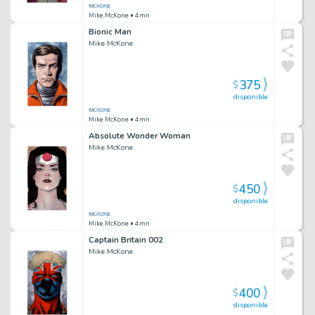
Mike McKone
• 4mn
Bionic Man
Mike McKone
375
$
disponible
Mike McKone
• 4mn
Absolute Wonder Woman
Mike McKone
450
$
disponible
Mike McKone
• 4mn
Captain Britain 002
Mike McKone
400
$
disponible