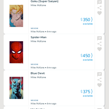
Goku (Super Saiyan)
Mike McKone
350
$
available
Mike McKone
• 4mn ago
Spider-Man
Mike McKone
450
$
available
Mike McKone
• 4mn ago
Blue Devil
Mike McKone
375
$
available
Mike McKone
• 4mn ago