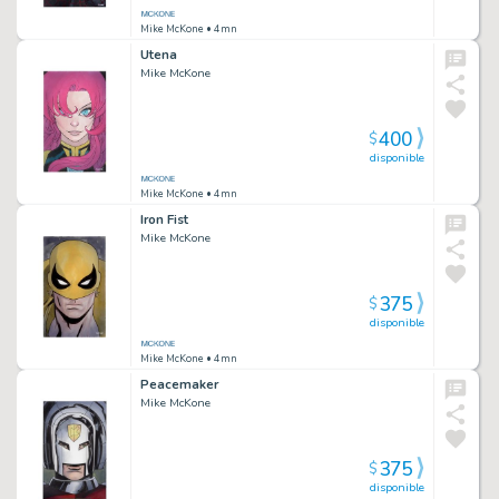
Mike McKone
• 4mn
Utena
Mike McKone
400
$
disponible
Mike McKone
• 4mn
Iron Fist
Mike McKone
375
$
disponible
Mike McKone
• 4mn
Peacemaker
Mike McKone
375
$
disponible