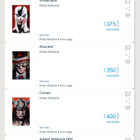
Vindicator
Mike McKone
375
$
available
Mike McKone
• 4mn ago
Alucard
Mike McKone
350
$
available
Mike McKone
• 4mn ago
Conan
Mike McKone
400
$
available
Mike McKone
• 4mn ago
Adam Warlock 002