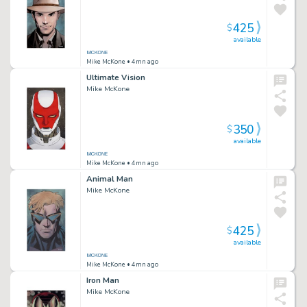
425
$
available
Mike McKone
• 4mn ago
Ultimate Vision
Mike McKone
350
$
available
Mike McKone
• 4mn ago
Animal Man
Mike McKone
425
$
available
Mike McKone
• 4mn ago
Iron Man
Mike McKone