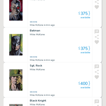
375
$
available
Mike McKone
• 4mn ago
Batman
Mike McKone
375
$
available
Mike McKone
• 4mn ago
Sgt. Rock
Mike McKone
400
$
available
Mike McKone
• 4mn ago
Black Knight
Mike McKone