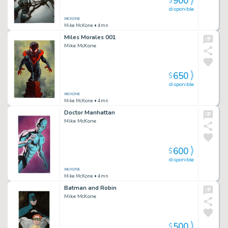
900
$
disponible
Mike McKone
• 4mn
Miles Morales 001
Mike McKone
650
$
disponible
Mike McKone
• 4mn
Doctor Manhattan
Mike McKone
600
$
disponible
Mike McKone
• 4mn
Batman and Robin
Mike McKone
500
$