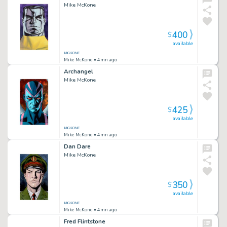
Mike McKone
400
$
available
Mike McKone
• 4mn ago
Archangel
Mike McKone
425
$
available
Mike McKone
• 4mn ago
Dan Dare
Mike McKone
350
$
available
Mike McKone
• 4mn ago
Fred Flintstone