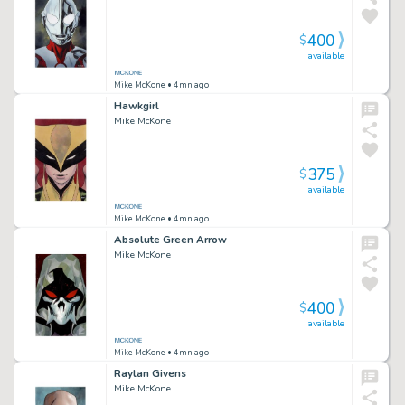
400
$
available
Mike McKone
• 4mn ago
Hawkgirl
Mike McKone
375
$
available
Mike McKone
• 4mn ago
Absolute Green Arrow
Mike McKone
400
$
available
Mike McKone
• 4mn ago
Raylan Givens
Mike McKone