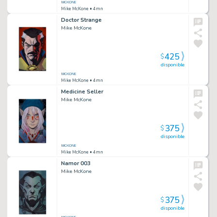
Mike McKone
• 4mn
Doctor Strange
Mike McKone
425
$
disponible
Mike McKone
• 4mn
Medicine Seller
Mike McKone
375
$
disponible
Mike McKone
• 4mn
Namor 003
Mike McKone
375
$
disponible