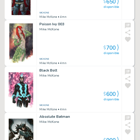
650
$
disponible
Mike McKone
• 4mn
Poison Ivy 003
Mike McKone
700
$
disponible
Mike McKone
• 4mn
Black Bolt
Mike McKone
600
$
disponible
Mike McKone
• 4mn
Absolute Batman
Mike McKone