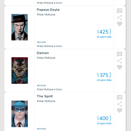
Mike McKone
• 4mn
Popeye Doyle
Mike McKone
425
$
disponible
Mike McKone
• 4mn
Demon
Mike McKone
375
$
disponible
Mike McKone
• 4mn
The Spirit
Mike McKone
400
$
disponible