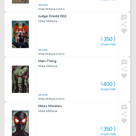
Mike McKone
• 4mn
Judge Dredd 002
Mike McKone
350
$
disponible
Mike McKone
• 4mn
Man-Thing
Mike McKone
400
$
disponible
Mike McKone
• 4mn
Miles Morales
Mike McKone
350
$
disponible