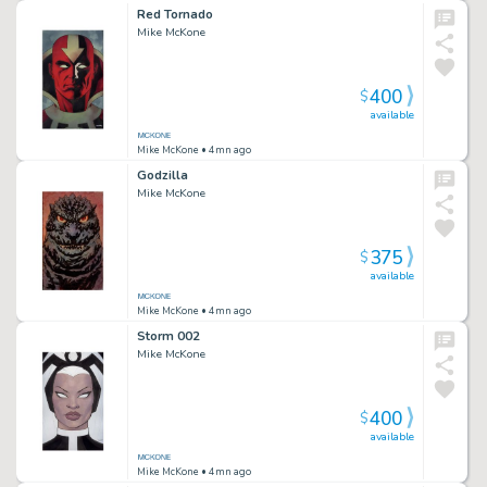
Red Tornado
Mike McKone
400
$
available
Mike McKone
• 4mn ago
Godzilla
Mike McKone
375
$
available
Mike McKone
• 4mn ago
Storm 002
Mike McKone
400
$
available
Mike McKone
• 4mn ago