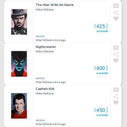
The Man With No Name
Mike McKone
425
$
available
Mike McKone
• 4mn ago
Nightcrawler
Mike McKone
400
$
available
Mike McKone
• 4mn ago
Captain Kirk
Mike McKone
450
$
available
Mike McKone
• 4mn ago