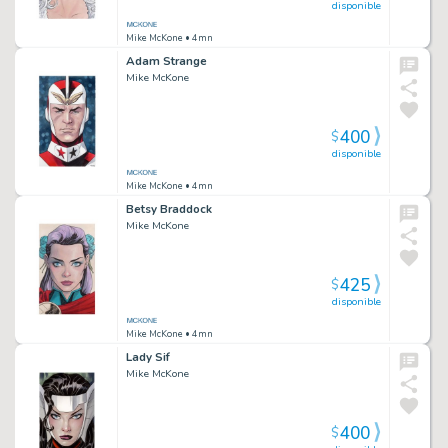
disponible
Mike McKone
• 4mn
Adam Strange
Mike McKone
400
$
disponible
Mike McKone
• 4mn
Betsy Braddock
Mike McKone
425
$
disponible
Mike McKone
• 4mn
Lady Sif
Mike McKone
400
$