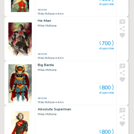
disponible
Mike McKone
• 4mn
He-Man
Mike McKone
700
$
disponible
Mike McKone
• 4mn
Big Barda
Mike McKone
800
$
disponible
Mike McKone
• 4mn
Absolute Superman
Mike McKone
800
$