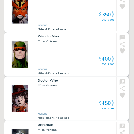
350
$
available
Mike McKone
• 4mn ago
Wonder Man
Mike McKone
400
$
available
Mike McKone
• 4mn ago
Doctor Who
Mike McKone
450
$
available
Mike McKone
• 4mn ago
Ultraman
Mike McKone