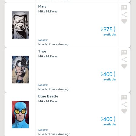
Marv
Mike McKone
375
$
available
Mike McKone
• 4mn ago
Thor
Mike McKone
400
$
available
Mike McKone
• 4mn ago
Blue Beetle
Mike McKone
400
$
available
Mike McKone
• 4mn ago