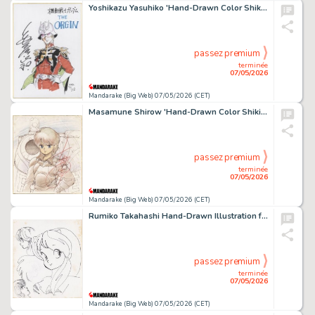
Yoshikazu Yasuhiko 'Hand-Drawn Color Shikishi for"Mobile Suit Gundam THE ORIGIN"
passez premium
terminée
07/05/2026
Mandarake (Big Web) 07/05/2026 (CET)
Masamune Shirow 'Hand-Drawn Color Shikishi"Dominion" by Leona Ozaki
passez premium
terminée
07/05/2026
Mandarake (Big Web) 07/05/2026 (CET)
Rumiko Takahashi Hand-Drawn Illustration from "Urusei Yatsura"
passez premium
terminée
07/05/2026
Mandarake (Big Web) 07/05/2026 (CET)