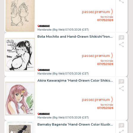
passez premium
terminée
07/05/2026
Mandarake (Big Web) 07/05/2026 (CET)
Bota Mochito and Hand-Drawn Shikishi"Iron Mask Detective Nainto Scoop" by Sohara Aiko
passez premium
terminée
07/05/2026
Mandarake (Big Web) 07/05/2026 (CET)
Akira Kawarajima 'Hand-Drawn Color Shikishi:"Mobile Suit Gundam Seed" - Lacus Clyne
passez premium
terminée
07/05/2026
Mandarake (Big Web) 07/05/2026 (CET)
Barnaby Bagenda 'Hand-Drawn Color Illustration of"Zatanna"