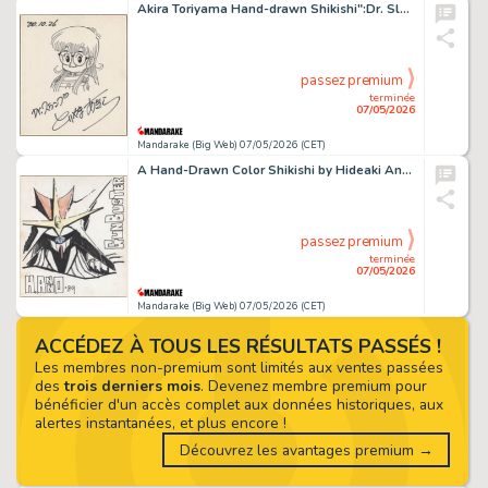
Akira Toriyama Hand-drawn Shikishi":Dr. Slump": Norimaki Arale
passez premium
terminée
07/05/2026
Mandarake (Big Web) 07/05/2026 (CET)
A Hand-Drawn Color Shikishi by Hideaki Anno : " Aim for the Top GunBuster from Ganba!"
passez premium
terminée
07/05/2026
Mandarake (Big Web) 07/05/2026 (CET)
ACCÉDEZ À TOUS LES RÉSULTATS PASSÉS !
Les membres non-premium sont limités aux ventes passées
des
trois derniers mois
. Devenez membre premium pour
bénéficier d'un accès complet aux données historiques, aux
alertes instantanées, et plus encore !
Découvrez les avantages premium →