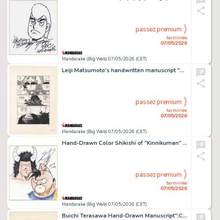
passez premium
terminée
07/05/2026
Mandarake (Big Web) 07/05/2026 (CET)
Leiji Matsumoto's handwritten manuscript "Super Dimension Battleship Mahoroba"
passez premium
terminée
07/05/2026
Mandarake (Big Web) 07/05/2026 (CET)
Hand-Drawn Color Shikishi of "Kinnikuman" by Yudetamago
passez premium
terminée
07/05/2026
Mandarake (Big Web) 07/05/2026 (CET)
Buichi Terasawa Hand-Drawn Manuscript":Cobra":