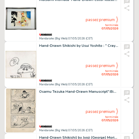
passez premium
terminée
07/05/2026
Mandarake (Big Web) 07/05/2026 (CET)
Hand-Drawn Shikishi by Usui Yoshito : " Crayon Shin-chan"
passez premium
terminée
07/05/2026
Mandarake (Big Web) 07/05/2026 (CET)
Osamu Tezuka Hand-Drawn Manuscript":Big X":
passez premium
terminée
07/05/2026
Mandarake (Big Web) 07/05/2026 (CET)
Hand-Drawn Shikishi) by Jyoji (George) Morikawa for " Hajime no Ippo Ippo"