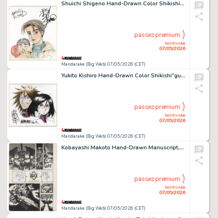
Shuichi Shigeno Hand-Drawn Color Shikishi"Initial D"
passez premium
terminée
07/05/2026
Mandarake (Big Web) 07/05/2026 (CET)
Yukito Kishiro Hand-Drawn Color Shikishi"gun Last Order"
passez premium
terminée
07/05/2026
Mandarake (Big Web) 07/05/2026 (CET)
Kobayashi Makoto Hand-Drawn Manuscript,"Mobile Suit Gundam Gaiden: Legend of G"
passez premium
terminée
07/05/2026
Mandarake (Big Web) 07/05/2026 (CET)