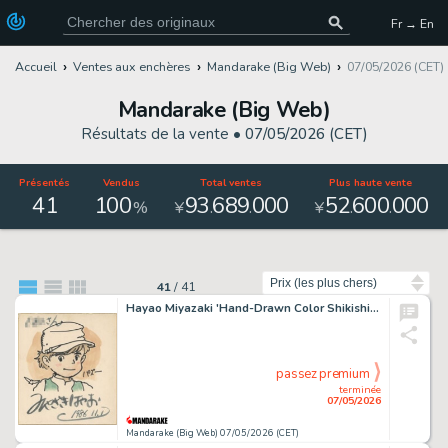
Fr → En
Accueil
Ventes aux enchères
Mandarake (Big Web)
07/05/2026 (CET)
Mandarake (Big Web)
Résultats de la vente •
07/05/2026 (CET)
Présentés
Vendus
Total ventes
Plus haute vente
41
100
93
689
000
52
600
000
.
.
.
.
%
¥
¥
Trier par
41
/
41
Hayao Miyazaki 'Hand-Drawn Color Shikishi of Pazu from " Laputa: Castle in the Sky "
passez premium
terminée
07/05/2026
Mandarake (Big Web) 07/05/2026 (CET)