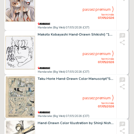
passez premium
terminée
07/05/2026
Mandarake (Big Web) 07/05/2026 (CET)
Makoto Kobayashi Hand-Drawn Shikishi) "1・2 no Sanshiro 2"
passez premium
terminée
07/05/2026
Mandarake (Big Web) 07/05/2026 (CET)
Taku Horie Hand-Drawn Color Manuscript"Shonen Harimao"
passez premium
terminée
07/05/2026
Mandarake (Big Web) 07/05/2026 (CET)
Hand-Drawn Color Illustration by Shinji Nishikawa : "Ultraman A" by Yuko Minami