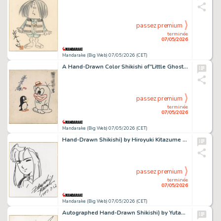
passez premium
terminée
07/05/2026
Mandarake (Big Web) 07/05/2026 (CET)
A Hand-Drawn Color Shikishi of"Little Ghost Q-Taro (Obake no Q-Taro) " by Fujiko Fujio.
passez premium
terminée
07/05/2026
Mandarake (Big Web) 07/05/2026 (CET)
Hand-Drawn Shikishi) by Hiroyuki Kitazume : " Mobile Suit Gundam ZZ"
passez premium
terminée
07/05/2026
Mandarake (Big Web) 07/05/2026 (CET)
Autographed Hand-Drawn Shikishi) by Yutaka Izubuchi : " Mobile Suit Gundam: Char's Counterattack"