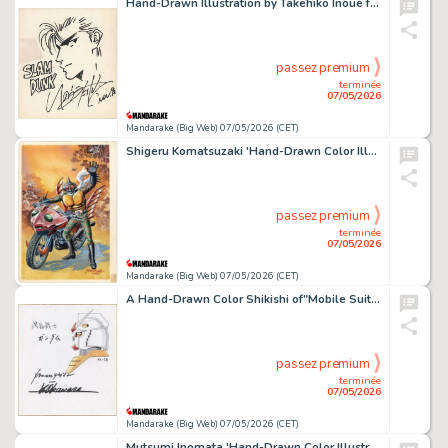
Hand-Drawn Illustration by Takehiko Inoue for "Slam Dunk"
passez premium
terminée
07/05/2026
Mandarake (Big Web) 07/05/2026 (CET)
Shigeru Komatsuzaki 'Hand-Drawn Color Illustration"Kamen Rider Amazon"
passez premium
terminée
07/05/2026
Mandarake (Big Web) 07/05/2026 (CET)
A Hand-Drawn Color Shikishi of"Mobile Suit Gundam " by Kunio Okawara.
passez premium
terminée
07/05/2026
Mandarake (Big Web) 07/05/2026 (CET)
Mutsumi Inomata 'Hand-Drawn Color Illustration「Mobile Suit Gundam」Matilda Ajan