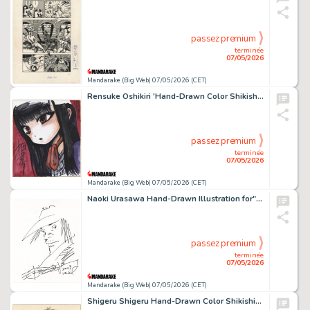
passez premium
terminée
07/05/2026
Mandarake (Big Web) 07/05/2026 (CET)
Rensuke Oshikiri 'Hand-Drawn Color Shikishi featuring Akira Ono from "High Score Girl"
passez premium
terminée
07/05/2026
Mandarake (Big Web) 07/05/2026 (CET)
Naoki Urasawa Hand-Drawn Illustration for"20th Century Boys"
passez premium
terminée
07/05/2026
Mandarake (Big Web) 07/05/2026 (CET)
Shigeru Shigeru Hand-Drawn Color Shikishi":GeGeGe no Kitaro":