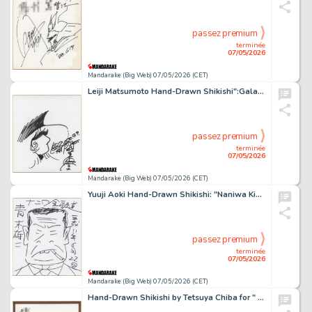
passez premium
terminée
07/05/2026
Mandarake (Big Web) 07/05/2026 (CET)
Leiji Matsumoto Hand-Drawn Shikishi":Galaxy Express 999":Maetel
passez premium
terminée
07/05/2026
Mandarake (Big Web) 07/05/2026 (CET)
Yuuji Aoki Hand-Drawn Shikishi: "Naniwa Kinyuudou"
passez premium
terminée
07/05/2026
Mandarake (Big Web) 07/05/2026 (CET)
Hand-Drawn Shikishi by Tetsuya Chiba for " Ashita no Joe (Champion Joe)"