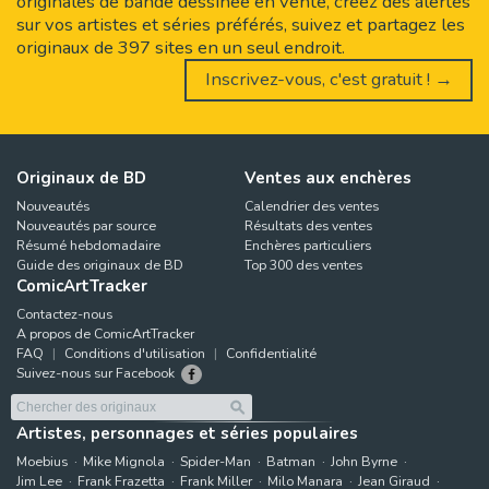
originales de bande dessinée en vente, créez des alertes
sur vos artistes et séries préférés, suivez et partagez les
originaux de 397 sites en un seul endroit.
Inscrivez-vous, c'est gratuit ! →
Originaux de BD
Ventes aux enchères
Nouveautés
Calendrier des ventes
Nouveautés par source
Résultats des ventes
Résumé hebdomadaire
Enchères particuliers
Guide des originaux de BD
Top 300 des ventes
ComicArtTracker
Contactez-nous
A propos de ComicArtTracker
FAQ
Conditions d'utilisation
Confidentialité
Suivez-nous sur Facebook
Artistes, personnages et séries populaires
Moebius
Mike Mignola
Spider-Man
Batman
John Byrne
Jim Lee
Frank Frazetta
Frank Miller
Milo Manara
Jean Giraud