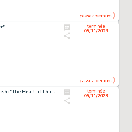
passez premium
r"
terminée
05/11/2023
passez premium
Moto Hagio autographed Hand Signed Reproduction Shikishi "The Heart of Thomas"
terminée
05/11/2023