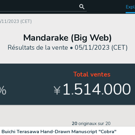
Expl
/11/2023 (CET)
Mandarake (Big Web)
Résultats de la vente •
05/11/2023 (CET)
Total ventes
1
514
000
.
.
%
¥
20
originaux sur
20
Buichi Terasawa Hand-Drawn Manuscript "Cobra"