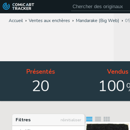
COMiC
ART
TRACKER
Accueil
Ventes aux enchères
Mandarake (Big Web)
05
Présentés
Vendus
20
100
Filtres
réinitialiser