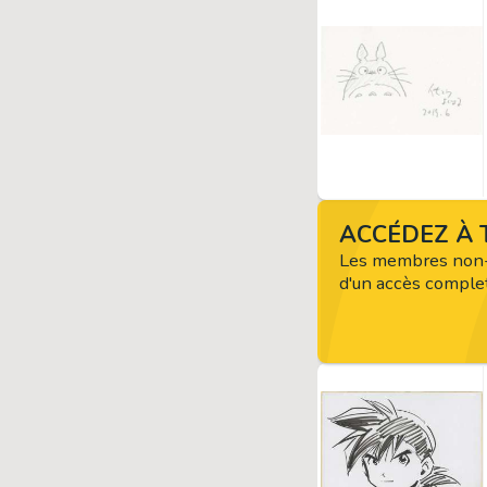
ACCÉDEZ À T
Les membres non-
d'un accès complet