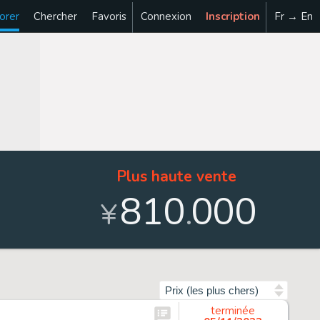
orer
Chercher
Favoris
Connexion
Inscription
Fr → En
Plus haute vente
810
000
.
¥
Trier par
terminée