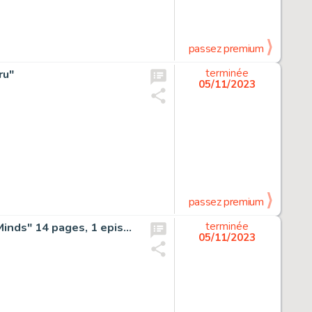
passez premium
ru"
terminée
05/11/2023
passez premium
Takashi Imashiro’s Hand-Drawn Manuscript "Hearts and Minds" 14 pages, 1 episode completed
terminée
05/11/2023