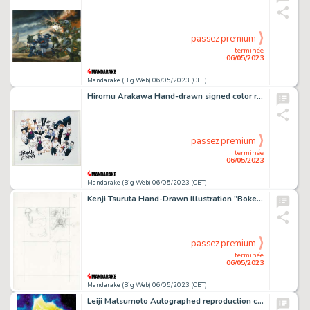
passez premium
terminée
06/05/2023
Mandarake (Big Web) 06/05/2023 (CET)
Hiromu Arakawa Hand-drawn signed color reproduction illustration "Gin no Saji"
passez premium
terminée
06/05/2023
Mandarake (Big Web) 06/05/2023 (CET)
Kenji Tsuruta Hand-Drawn Illustration "Boken Erekite Island"
passez premium
terminée
06/05/2023
Mandarake (Big Web) 06/05/2023 (CET)
Leiji Matsumoto Autographed reproduction color illustration "Starsha / Space Battleship Yamato Series"