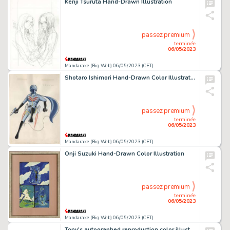
Kenji Tsuruta Hand-Drawn Illustration
passez premium
terminée
06/05/2023
Mandarake (Big Web) 06/05/2023 (CET)
Shotaro Ishimori Hand-Drawn Color Illustration "Himitsu Sentai Goranger" Aoranger
passez premium
terminée
06/05/2023
Mandarake (Big Web) 06/05/2023 (CET)
Onji Suzuki Hand-Drawn Color Illustration
passez premium
terminée
06/05/2023
Mandarake (Big Web) 06/05/2023 (CET)
Tony's autographed reproduction color illustration "Red of Andalusia"