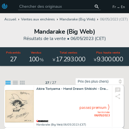
Fr → En
Accueil
Ventes aux enchères
Mandarake (Big Web)
06/05/2023 (CET)
Mandarake (Big Web)
Résultats de la vente •
06/05/2023 (CET)
Présentés
Vendus
Total ventes
Plus haute vente
27
100
17
293
000
9
300
000
.
.
.
.
%
¥
¥
Trier par
27
/
27
Akira Toriyama - Hand Drawn Shikishi - Dragonball - Son Goku
passez premium
terminée
06/05/2023
Mandarake (Big Web) 06/05/2023 (CET)