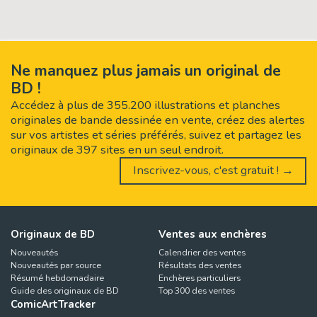
Ne manquez plus jamais un original de
BD !
Accédez à plus de 355.200 illustrations et planches
originales de bande dessinée en vente, créez des alertes
sur vos artistes et séries préférés, suivez et partagez les
originaux de 397 sites en un seul endroit.
Inscrivez-vous, c'est gratuit ! →
Originaux de BD
Ventes aux enchères
Nouveautés
Calendrier des ventes
Nouveautés par source
Résultats des ventes
Résumé hebdomadaire
Enchères particuliers
Guide des originaux de BD
Top 300 des ventes
ComicArtTracker