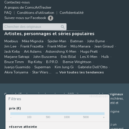
Contactez-nous
A propos de ComicArtTracker
FAQ
Conditions d'utilisation
Confidentialité
Suivez-nous sur Facebook
Artistes, personnages et séries populaires
Moebius
Mike Mignola
Spider-Man
Batman
John Byrne
Jim Lee
Frank Frazetta
Frank Miller
Milo Manara
Jean Giraud
Jack Kirby
Art Adams
Astonishing X-Men
Hugo Pratt
Marjane Satrapi
John Buscema
Enki Bilal
Les X-Men
Hulk
Bruce Timm
Rip Kirby
B.P.R.D.
Bernie Wrightson
Juanjo Guarnido
Superman
Kim Jung Gi
Gabriele Dell'Otto
Akira Toriyama
Star Wars
Voir toutes les tendances
ComicArtTracker agrège le contenu de 397 sites proposant des originaux
réinitialiser
Filtres
de bandes dessinées à la vente
(galeries, maisons de ventes aux enchères,
places de marché et sites d'artistes). Aucun produit ne peut être acheté et
aucune enchère ne peut être effectuée directement sur le site de
prix (€)
ComicArtTracker. En cas de différence entre les contenus, le site d'origine
prévaut toujours. Certains liens sur ComicArtTracker sont des liens
-
100
500
1000
5000
+
d’affiliation, ce qui signifie que ComicArtTracker peut percevoir une
commission (sans coût supplémentaire pour vous) si vous effectuez un
réserve atteinte
achat via ces liens — ce qui nous aide à maintenir le site en fonctionnement.