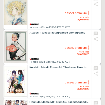
passez premium
terminée
06/03/2023
Mandarake (Big Web) 06/03/2023 (CET)
Atsushi Tsukasa autographed brimography
passez premium
terminée
06/03/2023
Mandarake (Big Web) 06/03/2023 (CET)
Kurehito Misaki Primo Art "Saekano: How to Raise a Boring Girlfriend"
passez premium
terminée
06/03/2023
Mandarake (Big Web) 06/03/2023 (CET)
Henriida/Meme 50/Hiromitsu Takeda/Sian/Hisasi/Mochi/Kikaro Uchinoue/Bosshii/Napata/Homunculus 10 pieces set of duplicate color colored paper "Wanibarsery 2015"