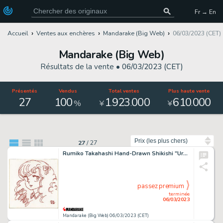
Fr → En
Accueil
Ventes aux enchères
Mandarake (Big Web)
06/03/2023 (CET)
Mandarake (Big Web)
Résultats de la vente •
06/03/2023 (CET)
Présentés
Vendus
Total ventes
Plus haute vente
27
100
1
923
000
610
000
.
.
.
%
¥
¥
Trier par
27
/
27
Rumiko Takahashi Hand-Drawn Shikishi "Urusei Yatsura" Ran-chan
passez premium
terminée
06/03/2023
Mandarake (Big Web) 06/03/2023 (CET)