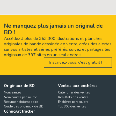
Ne manquez plus jamais un original de
BD !
Accédez à plus de 353.300 illustrations et planches
originales de bande dessinée en vente, créez des alertes
sur vos artistes et séries préférés, suivez et partagez les
originaux de 397 sites en un seul endroit.
Inscrivez-vous, c'est gratuit ! →
Originaux de BD
Ventes aux enchères
Nouveautés
Calendrier des ventes
Nouveautés par source
Résultats des ventes
Résumé hebdomadaire
Enchères particuliers
Guide des originaux de BD
Top 300 des ventes
ComicArtTracker