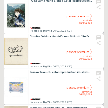
Yu Koyama Hand Signed Color Reproduction "Azumi"
passez premium
terminée
06/03/2023
Mandarake (Big Web) 06/03/2023 (CET)
Yumiko Oshima Hand-Drawn Shikishi "Self-Portrait"
passez premium
terminée
06/03/2023
Mandarake (Big Web) 06/03/2023 (CET)
Naoko Takeuchi color reproduction illustration "Pretty Guardian Sailor Moon"
passez premium
terminée
06/03/2023
Mandarake (Big Web) 06/03/2023 (CET)
Hanaka Rui Hand-Drawn Color Illustration