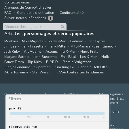
Contactez-nous
A propos de ComicArtTracker
FAQ
Conditions d'utilisation
Confidentialité
Suivez-nous sur Facebook
Artistes, personnages et séries populaires
Moebius
Mike Mignola
Spider-Man
Batman
John Byrne
Jim Lee
Frank Frazetta
Frank Miller
Milo Manara
Jean Giraud
Jack Kirby
Art Adams
Astonishing X-Men
Hugo Pratt
Marjane Satrapi
John Buscema
Enki Bilal
Les X-Men
Hulk
Bruce Timm
Rip Kirby
B.P.R.D.
Bernie Wrightson
Juanjo Guarnido
Superman
Kim Jung Gi
Gabriele Dell'Otto
Akira Toriyama
Star Wars
Voir toutes les tendances
ComicArtTracker agrège le contenu de 397 sites proposant des originaux
réinitialiser
Filtres
de bandes dessinées à la vente
(galeries, maisons de ventes aux enchères,
places de marché et sites d'artistes). Aucun produit ne peut être acheté et
aucune enchère ne peut être effectuée directement sur le site de
prix (€)
ComicArtTracker. En cas de différence entre les contenus, le site d'origine
prévaut toujours. Certains liens sur ComicArtTracker sont des liens
-
100
500
1000
5000
+
d’affiliation, ce qui signifie que ComicArtTracker peut percevoir une
commission (sans coût supplémentaire pour vous) si vous effectuez un
réserve atteinte
achat via ces liens — ce qui nous aide à maintenir le site en fonctionnement.