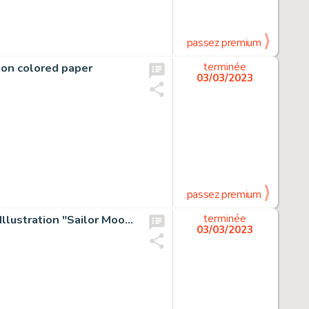
passez premium
on colored paper
terminée
03/03/2023
passez premium
Pretty Guardian Sailor Moon Eternal Color Reproduction Illustration "Sailor Moon Eternal"
terminée
03/03/2023