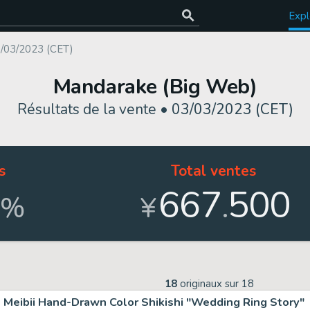
Expl
/03/2023 (CET)
Mandarake (Big Web)
Résultats de la vente •
03/03/2023 (CET)
s
Total ventes
667
500
.
%
¥
18
originaux sur
18
Meibii Hand-Drawn Color Shikishi "Wedding Ring Story"