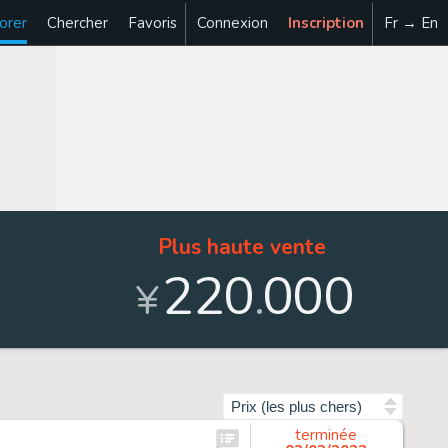
orer
Chercher
Favoris
Connexion
Inscription
Fr → En
Plus haute vente
220
000
.
¥
Trier par
terminée