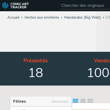
COMiC
ART
TRACKER
Accueil
Ventes aux enchères
Mandarake (Big Web)
03
Présentés
Vendu
18
100
Filtres
réinitialiser