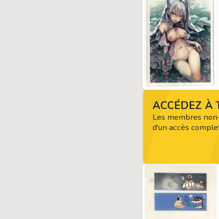
ACCÉDEZ À T
Les membres non-
d'un accès complet