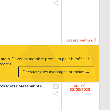
passez premium
s mois
. Devenez membre premium pour bénéficier
core !
Découvrez les avantages premium →
Yasuji Tanioka Hand-Drawn Color Illustration "Yasuji Cisco's Metta Metabubble Gum"
terminée
03/03/2023