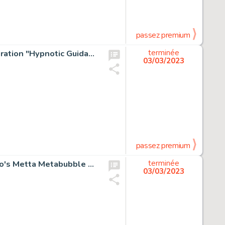
passez premium
Ai Landing Hand-Drawn Signed Color Reproduction Illustration "Hypnotic Guidance"
terminée
03/03/2023
passez premium
Yasuji Tanioka Hand-Drawn Color Illustration "Yasuji Cisco's Metta Metabubble Gum"
terminée
03/03/2023