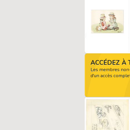
ACCÉDEZ À T
Les membres non-
d'un accès complet