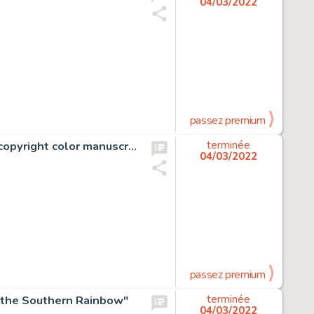
04/03/2022
passez premium
Shigeru Komatsuzaki Shigeru Komatsuzaki Handwritten copyright color manuscript "America Light Aircraft Carrier of Zero Fighter"
terminée
04/03/2022
passez premium
f the Southern Rainbow"
terminée
04/03/2022