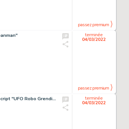
passez premium
npanman"
terminée
04/03/2022
passez premium
Shigeru Komatsuzaki Handwritten copyright color manuscript "UFO Robo Grendizer"
terminée
04/03/2022