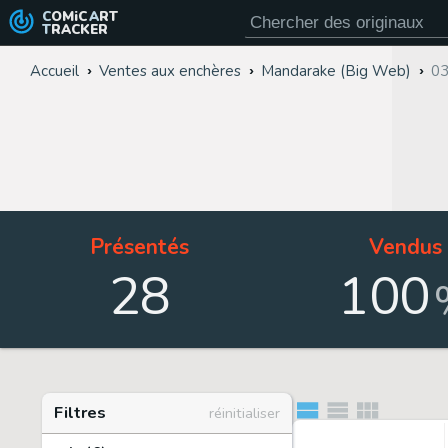
COMiC
ART
TRACKER
Accueil
Ventes aux enchères
Mandarake (Big Web)
03
Présentés
Vendus
28
100
Filtres
réinitialiser