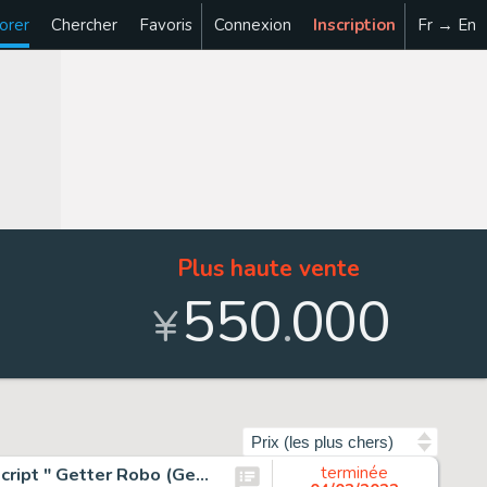
orer
Chercher
Favoris
Connexion
Inscription
Fr → En
Plus haute vente
550
000
.
¥
Trier par
Shigeru Komatsuzaki Handwritten copyright color manuscript " Getter Robo (Getter Robot) G"
terminée