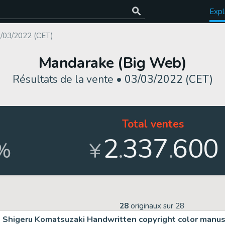
Expl
/03/2022 (CET)
Mandarake (Big Web)
Résultats de la vente •
03/03/2022 (CET)
Total ventes
2
337
600
.
.
%
¥
28
originaux sur
28