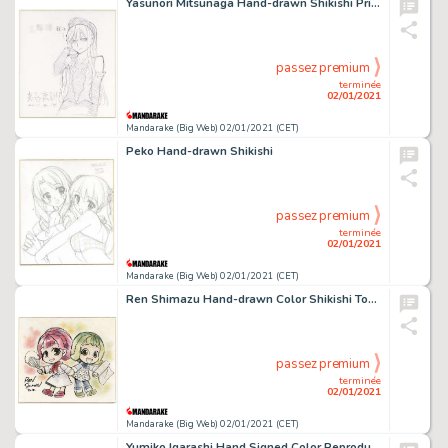
Yasunori Mitsunaga Hand-drawn Shikishi Princess Resurrection
passez premium
terminée
02/01/2021
Mandarake (Big Web) 02/01/2021 (CET)
Peko Hand-drawn Shikishi
passez premium
terminée
02/01/2021
Mandarake (Big Web) 02/01/2021 (CET)
Ren Shimazu Hand-drawn Color Shikishi Tongari Boushi To Mahou No Omise
passez premium
terminée
02/01/2021
Mandarake (Big Web) 02/01/2021 (CET)
Yumiko Igarashi Hand Signed Color Reproduction Illustration Candy Candy