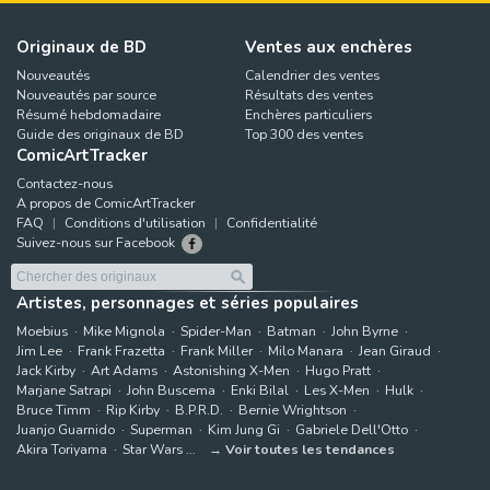
Originaux de BD
Ventes aux enchères
Nouveautés
Calendrier des ventes
Nouveautés par source
Résultats des ventes
Résumé hebdomadaire
Enchères particuliers
Guide des originaux de BD
Top 300 des ventes
ComicArtTracker
Contactez-nous
A propos de ComicArtTracker
FAQ
Conditions d'utilisation
Confidentialité
Suivez-nous sur Facebook
Artistes, personnages et séries populaires
Moebius
Mike Mignola
Spider-Man
Batman
John Byrne
Jim Lee
Frank Frazetta
Frank Miller
Milo Manara
Jean Giraud
Jack Kirby
Art Adams
Astonishing X-Men
Hugo Pratt
Marjane Satrapi
John Buscema
Enki Bilal
Les X-Men
Hulk
Bruce Timm
Rip Kirby
B.P.R.D.
Bernie Wrightson
Juanjo Guarnido
Superman
Kim Jung Gi
Gabriele Dell'Otto
Akira Toriyama
Star Wars
Voir toutes les tendances