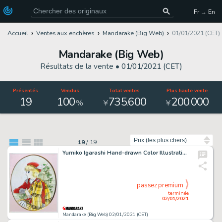
Fr → En
Accueil
Ventes aux enchères
Mandarake (Big Web)
01/01/2021 (CET)
Mandarake (Big Web)
Résultats de la vente •
01/01/2021 (CET)
Présentés
Vendus
Total ventes
Plus haute vente
19
100
735
600
200
000
.
.
%
¥
¥
Trier par
19
/
19
Yumiko Igarashi Hand-drawn Color Illustration Candy Candy Anthony
passez premium
terminée
02/01/2021
Mandarake (Big Web) 02/01/2021 (CET)