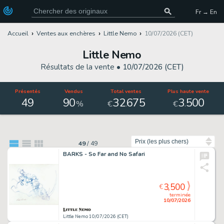
Fr → En
Accueil
Ventes aux enchères
Little Nemo
10/07/2026 (CET)
Little Nemo
Résultats de la vente •
10/07/2026 (CET)
Présentés
Vendus
Total ventes
Plus haute vente
49
90
32
675
3
500
.
.
%
€
€
Trier par
49
/
49
BARKS - So Far and No Safari
3,500
€
terminée
10/07/2026
Little Nemo 10/07/2026 (CET)