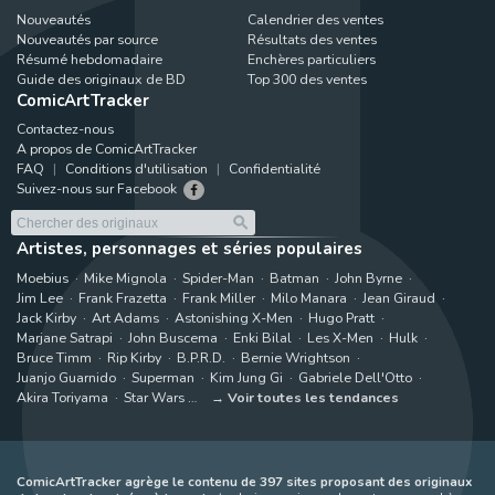
Nouveautés
Calendrier des ventes
Nouveautés par source
Résultats des ventes
Résumé hebdomadaire
Enchères particuliers
Guide des originaux de BD
Top 300 des ventes
ComicArtTracker
Contactez-nous
A propos de ComicArtTracker
FAQ
Conditions d'utilisation
Confidentialité
Suivez-nous sur Facebook
Artistes, personnages et séries populaires
Moebius
Mike Mignola
Spider-Man
Batman
John Byrne
Jim Lee
Frank Frazetta
Frank Miller
Milo Manara
Jean Giraud
Jack Kirby
Art Adams
Astonishing X-Men
Hugo Pratt
Marjane Satrapi
John Buscema
Enki Bilal
Les X-Men
Hulk
Bruce Timm
Rip Kirby
B.P.R.D.
Bernie Wrightson
Juanjo Guarnido
Superman
Kim Jung Gi
Gabriele Dell'Otto
Akira Toriyama
Star Wars
Voir toutes les tendances
ComicArtTracker agrège le contenu de 397 sites proposant des originaux