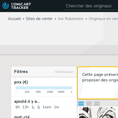
COMiC
ART
TRACKER
Accueil
Sites de vente
Joe Rubinstein
Originaux en ve
Filtres
réinitialiser
Cette page présen
proposer des origi
prix (€)
-
100
500
1000
5000
+
ajouté il y a...
6h
12h
1j
3j
1sem
1m
mot-clé