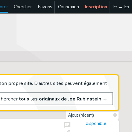
orer
Chercher
Favoris
Connexion
Inscription
Fr → En
son propre site. D'autres sites peuvent également
Chercher
tous
les originaux de Joe Rubinstein
→
Trier par
disponible