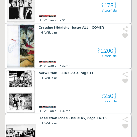
175
$
disponible
J.H. Williams III
• 32mn
Crossing Midnight - Issue #11 - COVER
J.H. Williams III
1,200
$
disponible
J.H. Williams III
• 32mn
Batwoman - Issue #0.0, Page 11
J.H. Williams III
250
$
disponible
J.H. Williams III
• 32mn
Desolation Jones - Issue #5, Page 14-15
J.H. Williams III