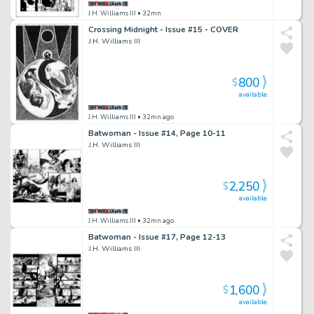
J.H. Williams III
• 32mn
Crossing Midnight - Issue #15 - COVER
J.H. Williams III
800
$
available
J.H. Williams III
• 32mn ago
Batwoman - Issue #14, Page 10-11
J.H. Williams III
2,250
$
available
J.H. Williams III
• 32mn ago
Batwoman - Issue #17, Page 12-13
J.H. Williams III
1,600
$
available