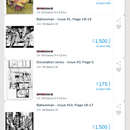
disponible
J.H. Williams III
• 32mn
Batwoman - Issue #1, Page 18-19
J.H. Williams III
1,500
$
disponible
J.H. Williams III
• 32mn
Desolation Jones - Issue #3, Page 5
J.H. Williams III
175
$
disponible
J.H. Williams III
• 32mn
Batwoman - Issue #14, Page 16-17
J.H. Williams III
1,500
$