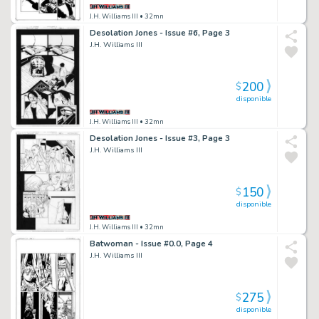
J.H. Williams III
• 32mn
Desolation Jones - Issue #6, Page 3
J.H. Williams III
200
$
disponible
J.H. Williams III
• 32mn
Desolation Jones - Issue #3, Page 3
J.H. Williams III
150
$
disponible
J.H. Williams III
• 32mn
Batwoman - Issue #0.0, Page 4
J.H. Williams III
275
$
disponible