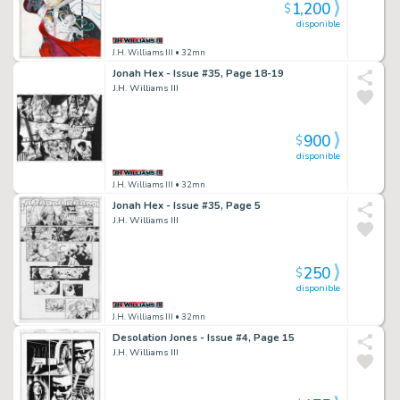
1,200
$
disponible
J.H. Williams III
• 32mn
Jonah Hex - Issue #35, Page 18-19
J.H. Williams III
900
$
disponible
J.H. Williams III
• 32mn
Jonah Hex - Issue #35, Page 5
J.H. Williams III
250
$
disponible
J.H. Williams III
• 32mn
Desolation Jones - Issue #4, Page 15
J.H. Williams III