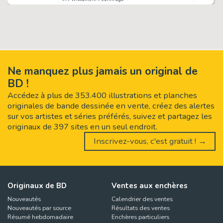
Ne manquez plus jamais un original de
BD !
Accédez à plus de 353.400 illustrations et planches
originales de bande dessinée en vente, créez des alertes
sur vos artistes et séries préférés, suivez et partagez les
originaux de 397 sites en un seul endroit.
Inscrivez-vous, c'est gratuit ! →
Originaux de BD
Ventes aux enchères
Nouveautés
Calendrier des ventes
Nouveautés par source
Résultats des ventes
Résumé hebdomadaire
Enchères particuliers