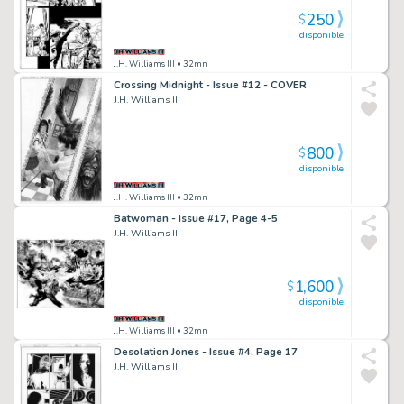
250
$
disponible
J.H. Williams III
• 32mn
Crossing Midnight - Issue #12 - COVER
J.H. Williams III
800
$
disponible
J.H. Williams III
• 32mn
Batwoman - Issue #17, Page 4-5
J.H. Williams III
1,600
$
disponible
J.H. Williams III
• 32mn
Desolation Jones - Issue #4, Page 17
J.H. Williams III