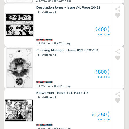
J.H. Williams III
• 32mn ago
Desolation Jones - Issue #4, Page 20-21
J.H. Williams III
400
$
available
J.H. Williams III
• 32mn ago
Crossing Midnight - Issue #13 - COVER
J.H. Williams III
800
$
available
J.H. Williams III
• 32mn ago
Batwoman - Issue #14, Page 4-5
J.H. Williams III
1,250
$
available
J.H. Williams III
• 32mn ago