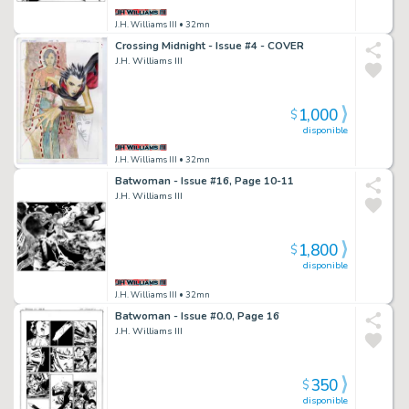
J.H. Williams III
• 32mn
Crossing Midnight - Issue #4 - COVER
J.H. Williams III
1,000
$
disponible
J.H. Williams III
• 32mn
Batwoman - Issue #16, Page 10-11
J.H. Williams III
1,800
$
disponible
J.H. Williams III
• 32mn
Batwoman - Issue #0.0, Page 16
J.H. Williams III
350
$
disponible