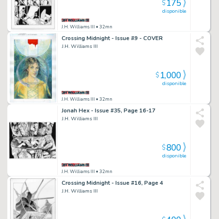
175
$
disponible
J.H. Williams III
• 32mn
Crossing Midnight - Issue #9 - COVER
J.H. Williams III
1,000
$
disponible
J.H. Williams III
• 32mn
Jonah Hex - Issue #35, Page 16-17
J.H. Williams III
800
$
disponible
J.H. Williams III
• 32mn
Crossing Midnight - Issue #16, Page 4
J.H. Williams III