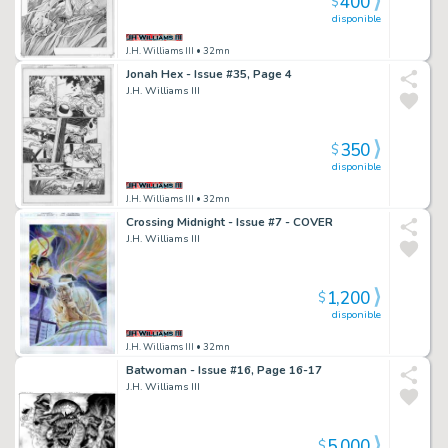
400
$
disponible
J.H. Williams III
• 32mn
Jonah Hex - Issue #35, Page 4
J.H. Williams III
350
$
disponible
J.H. Williams III
• 32mn
Crossing Midnight - Issue #7 - COVER
J.H. Williams III
1,200
$
disponible
J.H. Williams III
• 32mn
Batwoman - Issue #16, Page 16-17
J.H. Williams III
5,000
$