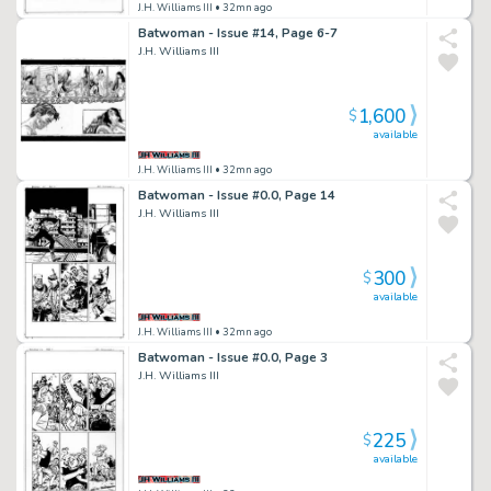
J.H. Williams III
• 32mn ago
Batwoman - Issue #14, Page 6-7
J.H. Williams III
1,600
$
available
J.H. Williams III
• 32mn ago
Batwoman - Issue #0.0, Page 14
J.H. Williams III
300
$
available
J.H. Williams III
• 32mn ago
Batwoman - Issue #0.0, Page 3
J.H. Williams III
225
$
available