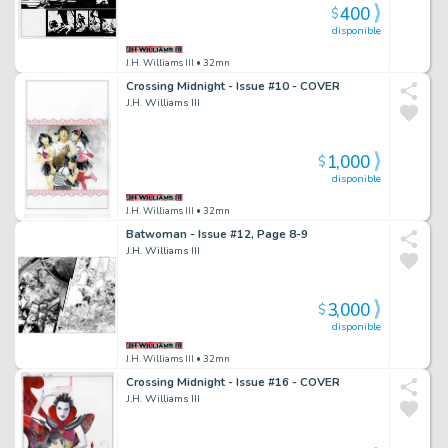
400
$
disponible
J.H. Williams III
• 32mn
Crossing Midnight - Issue #10 - COVER
J.H. Williams III
1,000
$
disponible
J.H. Williams III
• 32mn
Batwoman - Issue #12, Page 8-9
J.H. Williams III
3,000
$
disponible
J.H. Williams III
• 32mn
Crossing Midnight - Issue #16 - COVER
J.H. Williams III