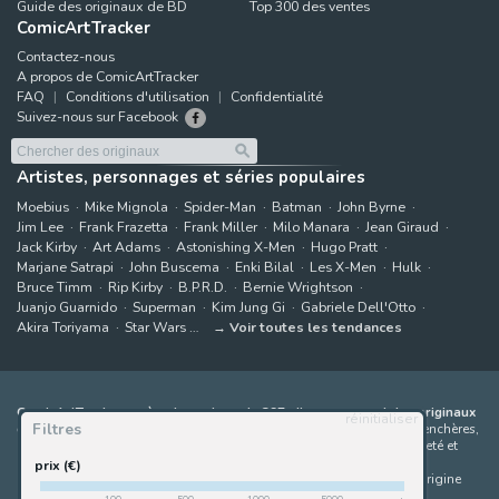
Guide des originaux de BD
Top 300 des ventes
ComicArtTracker
Contactez-nous
A propos de ComicArtTracker
FAQ
Conditions d'utilisation
Confidentialité
Suivez-nous sur Facebook
Artistes, personnages et séries populaires
Moebius
Mike Mignola
Spider-Man
Batman
John Byrne
Jim Lee
Frank Frazetta
Frank Miller
Milo Manara
Jean Giraud
Jack Kirby
Art Adams
Astonishing X-Men
Hugo Pratt
Marjane Satrapi
John Buscema
Enki Bilal
Les X-Men
Hulk
Bruce Timm
Rip Kirby
B.P.R.D.
Bernie Wrightson
Juanjo Guarnido
Superman
Kim Jung Gi
Gabriele Dell'Otto
Akira Toriyama
Star Wars
Voir toutes les tendances
ComicArtTracker agrège le contenu de 397 sites proposant des originaux
réinitialiser
Filtres
de bandes dessinées à la vente
(galeries, maisons de ventes aux enchères,
places de marché et sites d'artistes). Aucun produit ne peut être acheté et
aucune enchère ne peut être effectuée directement sur le site de
prix (€)
ComicArtTracker. En cas de différence entre les contenus, le site d'origine
prévaut toujours. Certains liens sur ComicArtTracker sont des liens