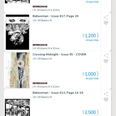
disponible
J.H. Williams III
• 32mn
Batwoman - Issue #17, Page 20
J.H. Williams III
1,200
$
disponible
J.H. Williams III
• 32mn
Crossing Midnight - Issue #5 - COVER
J.H. Williams III
1,000
$
disponible
J.H. Williams III
• 32mn
Batwoman - Issue #13, Page 14-15
J.H. Williams III
2,500
$