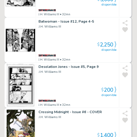
disponible
J.H. Williams III
• 32mn
Batwoman - Issue #12, Page 4-5
J.H. Williams III
2,250
$
disponible
J.H. Williams III
• 32mn
Desolation Jones - Issue #5, Page 9
J.H. Williams III
200
$
disponible
J.H. Williams III
• 32mn
Crossing Midnight - Issue #6 - COVER
J.H. Williams III
1,400
$