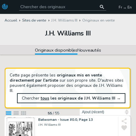
Fr → En
Accueil
Sites de vente
J.H. Williams III
Originaux en vente
J.H. Williams III
Originaux disponibles
Nouveautés
Cette page présente les
originaux mis en vente
directement par l'artiste
sur son propre site. D'autres sites
peuvent également proposer des originaux de J.H. Williams
III.
Chercher
tous
les originaux de J.H. Williams III
→
Trier par
55
/
55
Batwoman - Issue #0.0, Page 13
J.H. Williams III