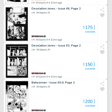
J.H. Williams III
• 32mn ago
Desolation Jones - Issue #6, Page 2
J.H. Williams III
175
$
available
J.H. Williams III
• 32mn ago
Desolation Jones - Issue #3, Page 2
J.H. Williams III
150
$
available
J.H. Williams III
• 32mn ago
Batwoman - Issue #0.0, Page 2
J.H. Williams III
200
$
available