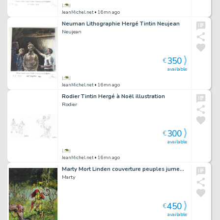
JeanMichel.net
• 16mn ago
Neuman Lithographie Hergé Tintin Neujean
Neujean
350
€
available
JeanMichel.net
• 16mn ago
Rodier Tintin Hergé à Noël illustration
Rodier
300
€
available
JeanMichel.net
• 16mn ago
Marty Mort Linden couverture peuples jumeaux
Marty
450
€
available