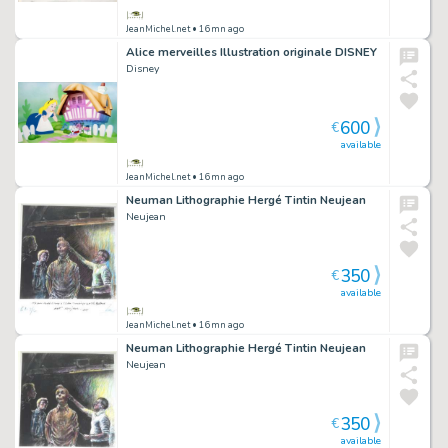
JeanMichel.net
• 16mn ago
Alice merveilles Illustration originale DISNEY
Disney
600
€
available
JeanMichel.net
• 16mn ago
Neuman Lithographie Hergé Tintin Neujean
Neujean
350
€
available
JeanMichel.net
• 16mn ago
Neuman Lithographie Hergé Tintin Neujean
Neujean
350
€
available