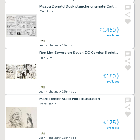
Picsou Donald Duck planche originale Carl Barks
Carl Barks
1,450
€
available
JeanMichel.net
• 16mn ago
Ron Lim Sovereign Seven DC Comics 3 originals
Ron Lim
150
€
available
JeanMichel.net
• 16mn ago
Marc-Renier Black Hills illustration
Marc-Renier
175
€
available
JeanMichel.net
• 16mn ago