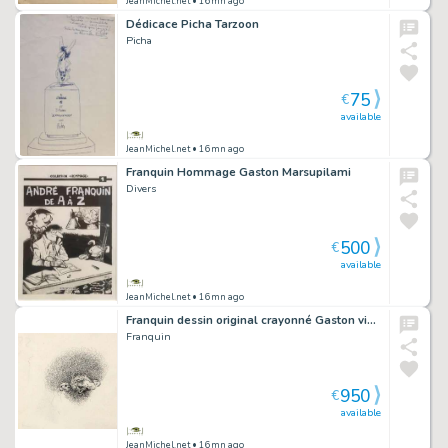
JeanMichel.net
• 16mn ago
Dédicace Picha Tarzoon
Picha
75
€
available
JeanMichel.net
• 16mn ago
Franquin Hommage Gaston Marsupilami
Divers
500
€
available
JeanMichel.net
• 16mn ago
Franquin dessin original crayonné Gaston vieux ?
Franquin
950
€
available
JeanMichel.net
• 16mn ago