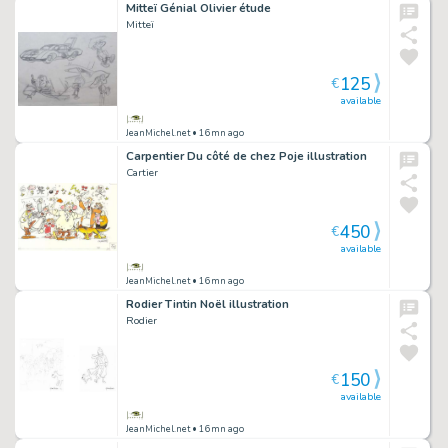
Mitteï Génial Olivier étude
Mitteï
125
€
available
JeanMichel.net
• 16mn ago
Carpentier Du côté de chez Poje illustration
Cartier
450
€
available
JeanMichel.net
• 16mn ago
Rodier Tintin Noël illustration
Rodier
150
€
available
JeanMichel.net
• 16mn ago