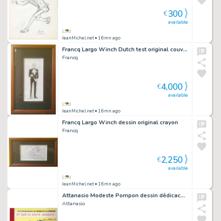
300
€
available
JeanMichel.net
• 16mn ago
Francq Largo Winch Dutch test original couverture
Francq
4,000
€
available
JeanMichel.net
• 16mn ago
Francq Largo Winch dessin original crayon
Francq
2,250
€
available
JeanMichel.net
• 16mn ago
Attanasio Modeste Pompon dessin dédicace signé LOU
Attanasio