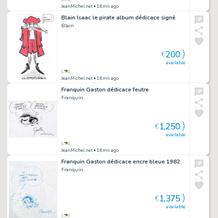
JeanMichel.net
• 16mn ago
Blain Isaac le pirate album dédicace signé
Blain
200
€
available
JeanMichel.net
• 16mn ago
Franquin Gaston dédicace feutre
Franquin
1,250
€
available
JeanMichel.net
• 16mn ago
Franquin Gaston dédicace encre bleue 1982
Franquin
1,375
€
available