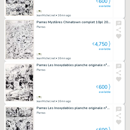
600
€
available
JeanMichel.net
• 16mn ago
Parras Mystères Chinatown complet 10pl 2011
Parras
4,750
€
available
JeanMichel.net
• 16mn ago
Parras Les Inoxydables planche originale n°32
Parras
600
€
available
JeanMichel.net
• 16mn ago
Parras Les Inoxydables planche originale n°31
Parras