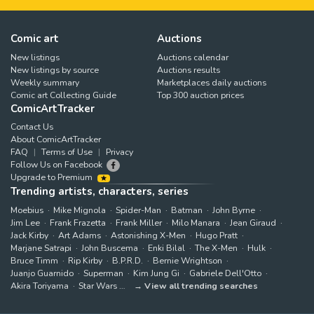
Comic art
Auctions
New listings
Auctions calendar
New listings by source
Auctions results
Weekly summary
Marketplaces daily auctions
Comic art Collecting Guide
Top 300 auction prices
ComicArtTracker
Contact Us
About ComicArtTracker
FAQ
Terms of Use
Privacy
Follow Us on Facebook
Upgrade to Premium
Trending artists, characters, series
Moebius
Mike Mignola
Spider-Man
Batman
John Byrne
Jim Lee
Frank Frazetta
Frank Miller
Milo Manara
Jean Giraud
Jack Kirby
Art Adams
Astonishing X-Men
Hugo Pratt
Marjane Satrapi
John Buscema
Enki Bilal
The X-Men
Hulk
Bruce Timm
Rip Kirby
B.P.R.D.
Bernie Wrightson
Juanjo Guarnido
Superman
Kim Jung Gi
Gabriele Dell'Otto
Akira Toriyama
Star Wars
View all trending searches