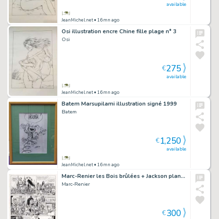
available
JeanMichel.net
• 16mn ago
Osi illustration encre Chine fille plage n° 3
Osi
275
€
available
JeanMichel.net
• 16mn ago
Batem Marsupilami illustration signé 1999
Batem
1,250
€
available
JeanMichel.net
• 16mn ago
Marc-Renier les Bois brûlées + Jackson planches or
Marc-Renier
300
€