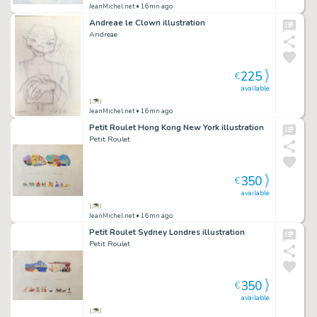
JeanMichel.net
• 16mn ago
Andreae le Clown illustration
Andreae
225
€
available
JeanMichel.net
• 16mn ago
Petit Roulet Hong Kong New York illustration
Petit Roulet
350
€
available
JeanMichel.net
• 16mn ago
Petit Roulet Sydney Londres illustration
Petit Roulet
350
€
available