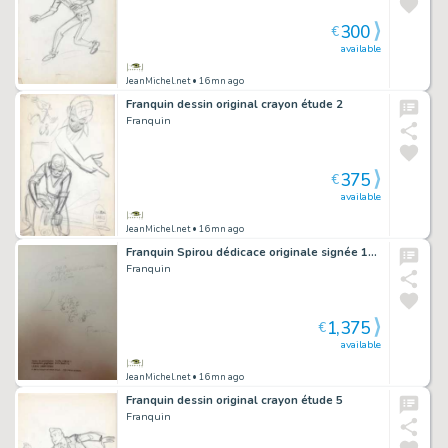
300
€
available
JeanMichel.net
• 16mn ago
Franquin dessin original crayon étude 2
Franquin
375
€
available
JeanMichel.net
• 16mn ago
Franquin Spirou dédicace originale signée 1987
Franquin
1,375
€
available
JeanMichel.net
• 16mn ago
Franquin dessin original crayon étude 5
Franquin