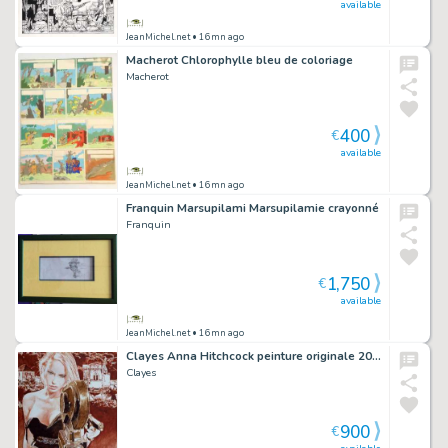
available
JeanMichel.net
• 16mn ago
Macherot Chlorophylle bleu de coloriage
Macherot
400
€
available
JeanMichel.net
• 16mn ago
Franquin Marsupilami Marsupilamie crayonné
Franquin
1,750
€
available
JeanMichel.net
• 16mn ago
Clayes Anna Hitchcock peinture originale 2012
Clayes
900
€