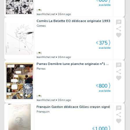
600
€
available
JeanMichel.net
• 16mn ago
Comès La Belette EO dédicace originale 1993
Comes
375
€
available
JeanMichel.net
• 16mn ago
Parras Dernière lune planche originale n°1 1993
Parras
800
€
available
JeanMichel.net
• 16mn ago
Franquin Gaston dédicace Gilles crayon signé
Franquin
1,000
€