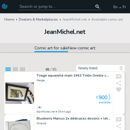
En → Fr
Home
Dealers & Marketplaces
JeanMichel.net
Available comic art
JeanMichel.net
Comic art for sale
New comic art
Sort by
81
/
81
Tirage aquarellé main 1943 Tintin Oreille cassée
Herge
900
€
available
JeanMichel.net
• 16mn ago
Blueberry Marcus 2x dédicaces dessins + lettre sig
Giraud