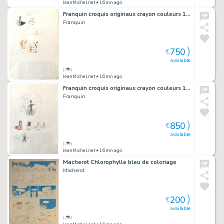
JeanMichel.net
• 16mn ago
Franquin croquis originaux crayon couleurs 1988
Franquin
750
€
available
JeanMichel.net
• 16mn ago
Franquin croquis originaux crayon couleurs 1988
Franquin
850
€
available
JeanMichel.net
• 16mn ago
Macherot Chlorophylle bleu de coloriage
Macherot
200
€
available