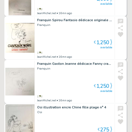
available
JeanMichel.net
• 16mn ago
Franquin Spirou Fantasio dédicace originale signée
Franquin
1,250
€
available
JeanMichel.net
• 16mn ago
Franquin Gaston Jeanne dédicace Fanny crayon signé
Franquin
1,250
€
available
JeanMichel.net
• 16mn ago
Osi illustration encre Chine fille plage n° 4
Osi
275
€