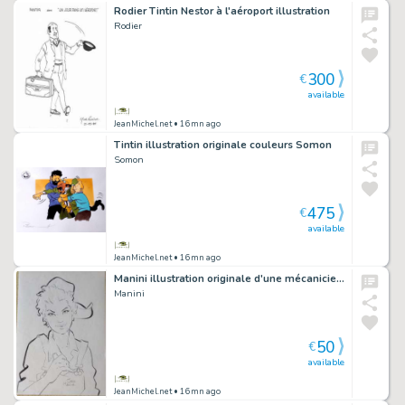
Rodier Tintin Nestor à l'aéroport illustration
Rodier
300
€
available
JeanMichel.net
• 16mn ago
Tintin illustration originale couleurs Somon
Somon
475
€
available
JeanMichel.net
• 16mn ago
Manini illustration originale d'une mécanicienne
Manini
50
€
available
JeanMichel.net
• 16mn ago