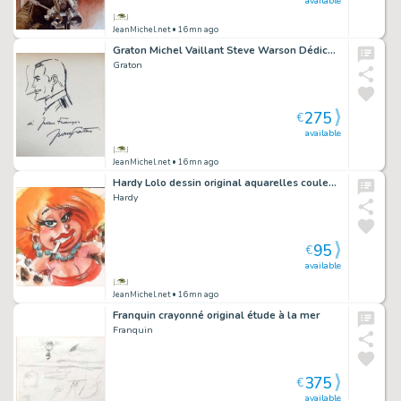
available
JeanMichel.net
• 16mn ago
Graton Michel Vaillant Steve Warson Dédicace signé
Graton
275
€
available
JeanMichel.net
• 16mn ago
Hardy Lolo dessin original aquarelles couleurs
Hardy
95
€
available
JeanMichel.net
• 16mn ago
Franquin crayonné original étude à la mer
Franquin
375
€
available