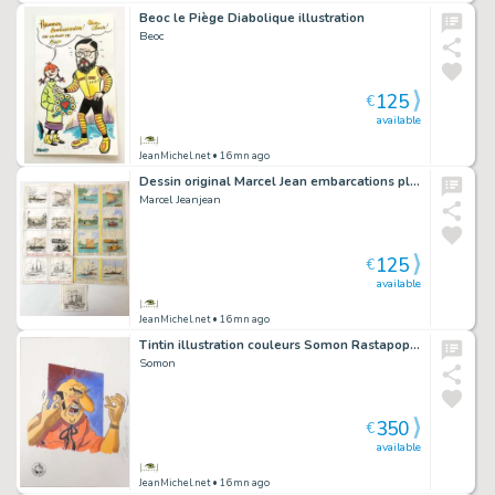
Beoc le Piège Diabolique illustration
Beoc
125
€
available
JeanMichel.net
• 16mn ago
Dessin original Marcel Jean embarcations planche
Marcel Jeanjean
125
€
available
JeanMichel.net
• 16mn ago
Tintin illustration couleurs Somon Rastapopoulos
Somon
350
€
available
JeanMichel.net
• 16mn ago