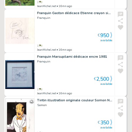
JeanMichel.net
• 16mn ago
Franquin Gaston dédicace Etienne crayon signé
Franquin
950
€
available
JeanMichel.net
• 16mn ago
Franquin Marsupilami dédicace encre 1981
Franquin
2,500
€
available
JeanMichel.net
• 16mn ago
Tintin illustration originale couleur Somon Nestor
Somon
350
€
available