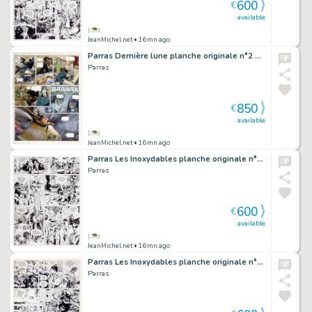
600
€
available
JeanMichel.net
• 16mn ago
Parras Dernière lune planche originale n°2 1993
Parras
850
€
available
JeanMichel.net
• 16mn ago
Parras Les Inoxydables planche originale n°34
Parras
600
€
available
JeanMichel.net
• 16mn ago
Parras Les Inoxydables planche originale n°33
Parras