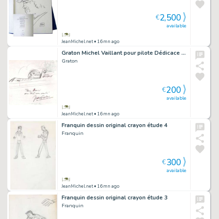
2,500
€
available
JeanMichel.net
• 16mn ago
Graton Michel Vaillant pour pilote Dédicace signé
Graton
200
€
available
JeanMichel.net
• 16mn ago
Franquin dessin original crayon étude 4
Franquin
300
€
available
JeanMichel.net
• 16mn ago
Franquin dessin original crayon étude 3
Franquin