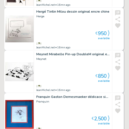
JeanMichel.net
• 16mn ago
Hergé Tintin Milou dessin original encre chine
Herge
950
€
available
JeanMichel.net
• 16mn ago
Meynet Mirabelle Pin-up DoubleM original encre chi
Meynet
850
€
available
JeanMichel.net
• 16mn ago
Franquin Gaston Demesmaeker dédicace signé
Franquin
2,500
€
available