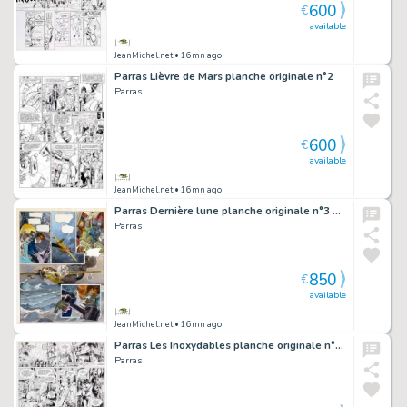
600
€
available
JeanMichel.net
• 16mn ago
Parras Lièvre de Mars planche originale n°2
Parras
600
€
available
JeanMichel.net
• 16mn ago
Parras Dernière lune planche originale n°3 1993
Parras
850
€
available
JeanMichel.net
• 16mn ago
Parras Les Inoxydables planche originale n°35
Parras