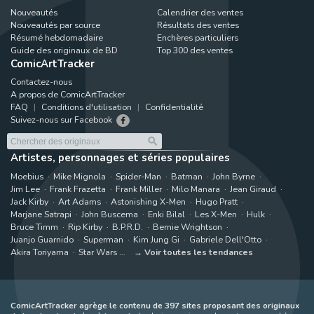
Nouveautés
Calendrier des ventes
Nouveautés par source
Résultats des ventes
Résumé hebdomadaire
Enchères particuliers
Guide des originaux de BD
Top 300 des ventes
ComicArtTracker
Contactez-nous
A propos de ComicArtTracker
FAQ
Conditions d'utilisation
Confidentialité
Suivez-nous sur Facebook
Artistes, personnages et séries populaires
Moebius
Mike Mignola
Spider-Man
Batman
John Byrne
Jim Lee
Frank Frazetta
Frank Miller
Milo Manara
Jean Giraud
Jack Kirby
Art Adams
Astonishing X-Men
Hugo Pratt
Marjane Satrapi
John Buscema
Enki Bilal
Les X-Men
Hulk
Bruce Timm
Rip Kirby
B.P.R.D.
Bernie Wrightson
Juanjo Guarnido
Superman
Kim Jung Gi
Gabriele Dell'Otto
Akira Toriyama
Star Wars
Voir toutes les tendances
ComicArtTracker agrège le contenu de 397 sites proposant des originaux