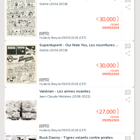
Gotlib (1934-2016)
30,000
€
closed
09/05/2026
Huberty Breyne 09/05/2026 (CET)
Superdupont - Oui Nide You, Les nourritures célestes
Gotlib (1934-2016)
30,000
€
closed
09/05/2026
Huberty Breyne 09/05/2026 (CET)
Valérian - Les armes vivantes
Jean-Claude Mézières (1938-2022)
27,000
€
closed
09/05/2026
Huberty Breyne 09/05/2026 (CET)
Buck Danny - Tigres volants contre pirates