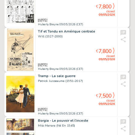
7,800
€
closed
09/05/2026
Huberty Breyne 09/05/2026 (CET)
Tif et Tondu en Amérique centrale
Will (1927-2000)
7,800
€
closed
09/05/2026
Huberty Breyne 09/05/2026 (CET)
Tramp - La sale guerre
Patrick Jusseaume (1951-2017)
7,500
€
closed
09/05/2026
Huberty Breyne 09/05/2026 (CET)
Borgia - Le pouvoir et l'inceste
Milo Manara (Né En 1945)