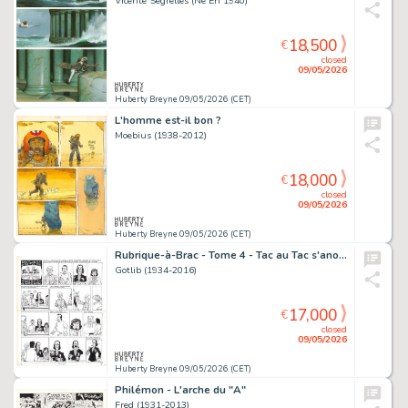
Vicente Segrelles (Né En 1940)
18,500
€
closed
09/05/2026
Huberty Breyne 09/05/2026 (CET)
L'homme est-il bon ?
Moebius (1938-2012)
18,000
€
closed
09/05/2026
Huberty Breyne 09/05/2026 (CET)
Rubrique-à-Brac - Tome 4 - Tac au Tac s'anoblit
Gotlib (1934-2016)
17,000
€
closed
09/05/2026
Huberty Breyne 09/05/2026 (CET)
Philémon - L'arche du "A"
Fred (1931-2013)