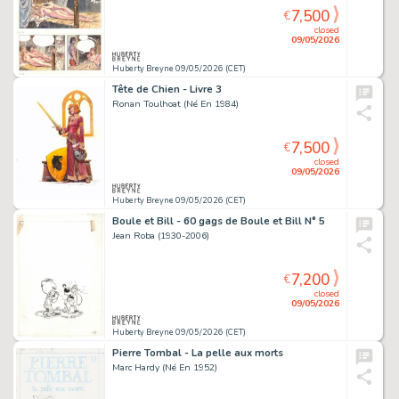
7,500
€
closed
09/05/2026
Huberty Breyne 09/05/2026 (CET)
Tête de Chien - Livre 3
Ronan Toulhoat (Né En 1984)
7,500
€
closed
09/05/2026
Huberty Breyne 09/05/2026 (CET)
Boule et Bill - 60 gags de Boule et Bill N° 5
Jean Roba (1930-2006)
7,200
€
closed
09/05/2026
Huberty Breyne 09/05/2026 (CET)
Pierre Tombal - La pelle aux morts
Marc Hardy (Né En 1952)