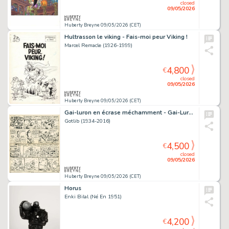
closed
09/05/2026
Huberty Breyne 09/05/2026 (CET)
Hultrasson le viking - Fais-moi peur Viking !
Marcel Remacle (1926-1999)
4,800
€
closed
09/05/2026
Huberty Breyne 09/05/2026 (CET)
Gai-luron en écrase méchamment - Gai-Luron et le pot au lait
Gotlib (1934-2016)
4,500
€
closed
09/05/2026
Huberty Breyne 09/05/2026 (CET)
Horus
Enki Bilal (Né En 1951)
4,200
€