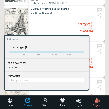
Huberty Breyne 09/05/2026 (CET)
Cubitus illustre ses ancêtres
Dupa (1945-2000)
3,000
€
closed
09/05/2026
reset
Filters
Huberty Breyne 09/05/2026 (CET)
Hamster Jovial et ses louveteaux
price range (€)
Gotlib (1934-2016)
-
100
500
1000
5000
+
3,000
€
reserve met
closed
yes
no
09/05/2026
keyword
Huberty Breyne 09/05/2026 (CET)
Les actualités Pilote
Gotlib (1934-2016)
3,000
€
closed
09/05/2026
Home
Explore
Search
Track
Log in
Sign up