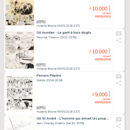
10,000
€
closed
09/05/2026
Huberty Breyne 09/05/2026 (CET)
Gil Jourdan - Le gant à trois doigts
Maurice Tillieux (1921-1978)
10,000
€
closed
09/05/2026
Huberty Breyne 09/05/2026 (CET)
Pervers Pépère
Gotlib (1934-2016)
9,000
€
closed
09/05/2026
Huberty Breyne 09/05/2026 (CET)
Gil St André - L'homme qui aimait les poupées
Jean-Charles Kraehn (Né En 1955)