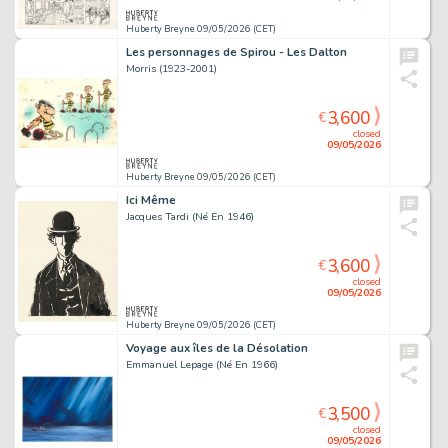
Huberty Breyne 09/05/2026 (CET)
Les personnages de Spirou - Les Dalton
Morris (1923-2001)
3,600
€
closed
09/05/2026
Huberty Breyne 09/05/2026 (CET)
Ici Même
Jacques Tardi (Né En 1946)
3,600
€
closed
09/05/2026
Huberty Breyne 09/05/2026 (CET)
Voyage aux îles de la Désolation
Emmanuel Lepage (Né En 1966)
3,500
€
closed
09/05/2026