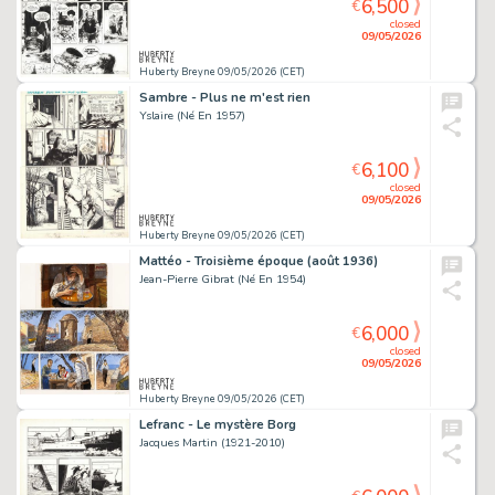
6,500
€
closed
09/05/2026
Huberty Breyne 09/05/2026 (CET)
Sambre - Plus ne m'est rien
Yslaire (Né En 1957)
6,100
€
closed
09/05/2026
Huberty Breyne 09/05/2026 (CET)
Mattéo - Troisième époque (août 1936)
Jean-Pierre Gibrat (Né En 1954)
6,000
€
closed
09/05/2026
Huberty Breyne 09/05/2026 (CET)
Lefranc - Le mystère Borg
Jacques Martin (1921-2010)