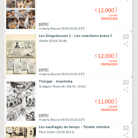
12,000
€
closed
09/05/2026
Huberty Breyne 09/05/2026 (CET)
Les Dingodossier 1 - Les corections bravo !!
Gotlib (1934-2016)
12,000
€
closed
09/05/2026
Huberty Breyne 09/05/2026 (CET)
Thorgal - Arachnéa
Grzegorz Rosinski (Né En 1941)
11,000
€
closed
09/05/2026
Huberty Breyne 09/05/2026 (CET)
Les naufragés du temps - Tendre chimère
Paul Gillon (1926-2011)