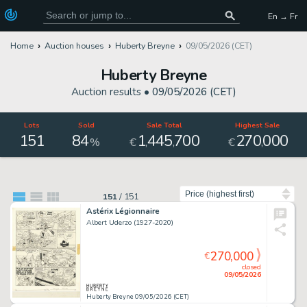
En → Fr
Home
Auction houses
Huberty Breyne
09/05/2026 (CET)
Huberty Breyne
Auction results •
09/05/2026 (CET)
Lots
Sold
Sale Total
Highest Sale
151
84
1
445
700
270
000
,
,
,
%
€
€
Sort by
151
/
151
Astérix Légionnaire
Albert Uderzo (1927-2020)
270,000
€
closed
09/05/2026
Huberty Breyne 09/05/2026 (CET)