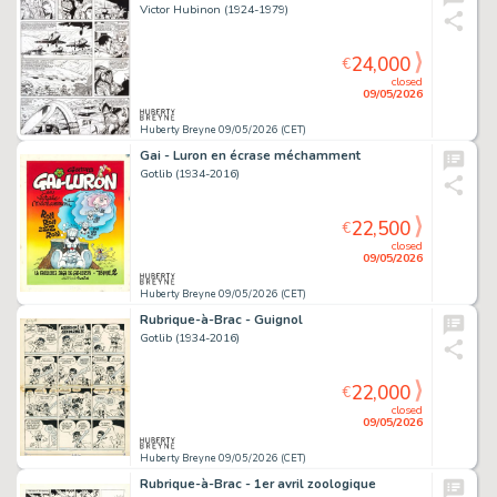
Victor Hubinon (1924-1979)
24,000
€
closed
09/05/2026
Huberty Breyne 09/05/2026 (CET)
Gai - Luron en écrase méchamment
Gotlib (1934-2016)
22,500
€
closed
09/05/2026
Huberty Breyne 09/05/2026 (CET)
Rubrique-à-Brac - Guignol
Gotlib (1934-2016)
22,000
€
closed
09/05/2026
Huberty Breyne 09/05/2026 (CET)
Rubrique-à-Brac - 1er avril zoologique