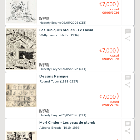
7,000
€
closed
09/05/2026
Huberty Breyne 09/05/2026 (CET)
Les Tuniques bleues - Le David
Willy Lambil (Né En 1936)
7,000
€
closed
09/05/2026
Huberty Breyne 09/05/2026 (CET)
Dessins Panique
Roland Topor (1938-1997)
7,000
€
closed
09/05/2026
Huberty Breyne 09/05/2026 (CET)
Mort Cinder - Les yeux de plomb
Alberto Breccia (1919-1993)