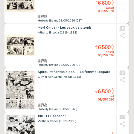
6,600
€
closed
09/05/2026
Huberty Breyne 09/05/2026 (CET)
Mort Cinder - Les yeux de plomb
Alberto Breccia (1919-1993)
6,500
€
closed
09/05/2026
Huberty Breyne 09/05/2026 (CET)
Spirou et Fantasio par... - La femme léopard
Olivier Schwartz (Né En 1963)
6,500
€
closed
09/05/2026
Huberty Breyne 09/05/2026 (CET)
XIII - El Cascador
William Vance (1935-2018)