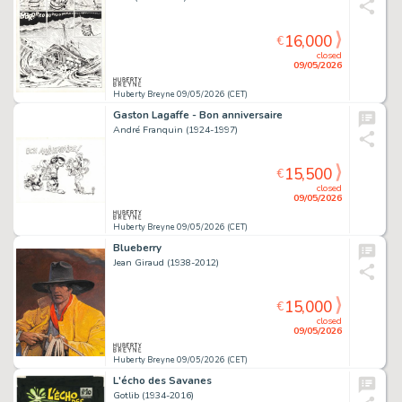
16,000
€
closed
09/05/2026
Huberty Breyne 09/05/2026 (CET)
Gaston Lagaffe - Bon anniversaire
André Franquin (1924-1997)
15,500
€
closed
09/05/2026
Huberty Breyne 09/05/2026 (CET)
Blueberry
Jean Giraud (1938-2012)
15,000
€
closed
09/05/2026
Huberty Breyne 09/05/2026 (CET)
L'écho des Savanes
Gotlib (1934-2016)