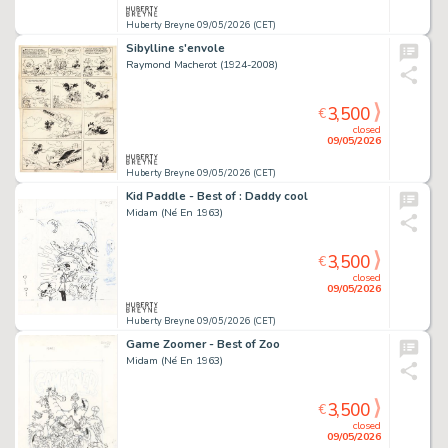
Huberty Breyne 09/05/2026 (CET)
Sibylline s'envole
Raymond Macherot (1924-2008)
3,500
€
closed
09/05/2026
Huberty Breyne 09/05/2026 (CET)
Kid Paddle - Best of : Daddy cool
Midam (Né En 1963)
3,500
€
closed
09/05/2026
Huberty Breyne 09/05/2026 (CET)
Game Zoomer - Best of Zoo
Midam (Né En 1963)
3,500
€
closed
09/05/2026