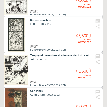
6,000
€
closed
09/05/2026
Huberty Breyne 09/05/2026 (CET)
Rubrique-à-brac
Gotlib (1934-2016)
5,500
€
closed
09/05/2026
Huberty Breyne 09/05/2026 (CET)
Tanguy et Laverdure - La terreur vient du ciel
Jijé (1914-1980)
5,500
€
closed
09/05/2026
Huberty Breyne 09/05/2026 (CET)
Sans titre
Guido Crepax (1933-2003)
5,000
€