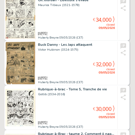
Gil Jourdan - Libellule s'évade
Maurice Tillieux (1921-1978)
34,000
€
closed
09/05/2026
Huberty Breyne 09/05/2026 (CET)
Buck Danny - Les Japs attaquent
Victor Hubinon (1924-1979)
32,000
€
closed
09/05/2026
Huberty Breyne 09/05/2026 (CET)
Rubrique-à-brac - Tome 5, Tranche de vie
Gotlib (1934-2016)
30,000
€
closed
09/05/2026
Huberty Breyne 09/05/2026 (CET)
Rubrique-à-Brac - taume 2, Comment il naquit