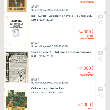
09/05/2026
Huberty Breyne 09/05/2026 (CET)
Gai - Luron - La bataille navale ... ou Gai-Luron en slip
Gotlib (1934-2016)
4,000
€
closed
09/05/2026
Huberty Breyne 09/05/2026 (CET)
Trucs en vrac 2 - HAL nous tire d'un mauvais pas !
Gotlib (1934-2016)
4,000
€
closed
09/05/2026
Huberty Breyne 09/05/2026 (CET)
Wika et la gloire de Pan
Olivier Ledroit (Né En 1969)
4,000
€
closed