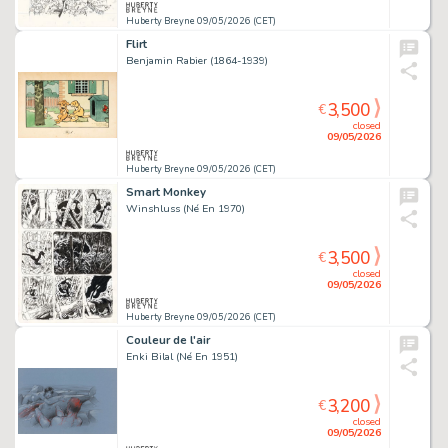
Huberty Breyne 09/05/2026 (CET)
Flirt
Benjamin Rabier (1864-1939)
3,500
€
closed
09/05/2026
Huberty Breyne 09/05/2026 (CET)
Smart Monkey
Winshluss (Né En 1970)
3,500
€
closed
09/05/2026
Huberty Breyne 09/05/2026 (CET)
Couleur de l'air
Enki Bilal (Né En 1951)
3,200
€
closed
09/05/2026