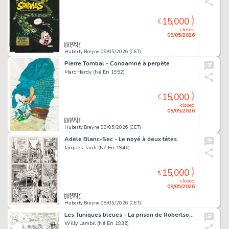
15,000
€
closed
09/05/2026
Huberty Breyne 09/05/2026 (CET)
Pierre Tombal - Condamné à perpète
Marc Hardy (Né En 1952)
15,000
€
closed
09/05/2026
Huberty Breyne 09/05/2026 (CET)
Adèle Blanc-Sec - Le noyé à deux têtes
Jacques Tardi (Né En 1946)
15,000
€
closed
09/05/2026
Huberty Breyne 09/05/2026 (CET)
Les Tuniques bleues - La prison de Robertsonville
Willy Lambil (Né En 1936)