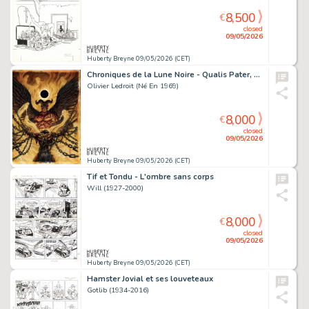
8,500
€
closed
09/05/2026
Huberty Breyne 09/05/2026 (CET)
Chroniques de la Lune Noire - Qualis Pater, Talis Filius
Olivier Ledroit (Né En 1969)
8,000
€
closed
09/05/2026
Huberty Breyne 09/05/2026 (CET)
Tif et Tondu - L'ombre sans corps
Will (1927-2000)
8,000
€
closed
09/05/2026
Huberty Breyne 09/05/2026 (CET)
Hamster Jovial et ses louveteaux
Gotlib (1934-2016)