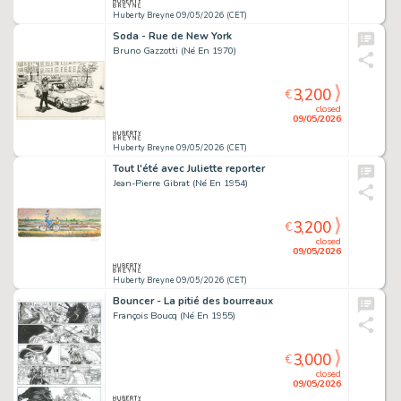
Huberty Breyne 09/05/2026 (CET)
Soda - Rue de New York
Bruno Gazzotti (Né En 1970)
3,200
€
closed
09/05/2026
Huberty Breyne 09/05/2026 (CET)
Tout l'été avec Juliette reporter
Jean-Pierre Gibrat (Né En 1954)
3,200
€
closed
09/05/2026
Huberty Breyne 09/05/2026 (CET)
Bouncer - La pitié des bourreaux
François Boucq (Né En 1955)
3,000
€
closed
09/05/2026