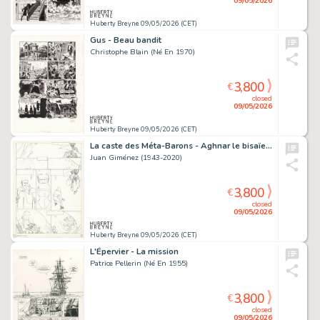
09/05/2026
Huberty Breyne 09/05/2026 (CET)
Gus - Beau bandit
Christophe Blain (Né En 1970)
3,800
€
closed
09/05/2026
Huberty Breyne 09/05/2026 (CET)
La caste des Méta-Barons - Aghnar le bisaïeul
Juan Giménez (1943-2020)
3,800
€
closed
09/05/2026
Huberty Breyne 09/05/2026 (CET)
L'Épervier - La mission
Patrice Pellerin (Né En 1955)
3,800
€
closed
09/05/2026