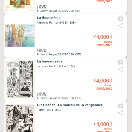
09/05/2026
Huberty Breyne 09/05/2026 (CET)
La fleur infinie
Vincent Perriot (Né En 1984)
4,000
€
closed
09/05/2026
Huberty Breyne 09/05/2026 (CET)
La bureaucratie
Jacques Tardi (Né En 1946)
4,000
€
closed
09/05/2026
Huberty Breyne 09/05/2026 (CET)
Ric Hochet - La maison de la vengeance
Tibet (1931-2010)
4,000
€
closed