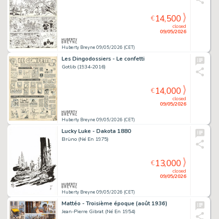
14,500
€
closed
09/05/2026
Huberty Breyne 09/05/2026 (CET)
Les Dingodossiers - Le confetti
Gotlib (1934-2016)
14,000
€
closed
09/05/2026
Huberty Breyne 09/05/2026 (CET)
Lucky Luke - Dakota 1880
Brüno (Né En 1975)
13,000
€
closed
09/05/2026
Huberty Breyne 09/05/2026 (CET)
Mattéo - Troisième époque (août 1936)
Jean-Pierre Gibrat (Né En 1954)