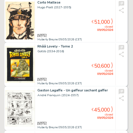
Corto Maltese
Hugo Pratt (1927-1995)
51,000
€
closed
09/05/2026
Huberty Breyne 09/05/2026 (CET)
Rhââ Lovely - Tome 2
Gotlib (1934-2016)
50,600
€
closed
09/05/2026
Huberty Breyne 09/05/2026 (CET)
Gaston Lagaffe - Un gaffeur sachant gaffer
André Franquin (1924-1997)
45,000
€
closed
09/05/2026
Huberty Breyne 09/05/2026 (CET)