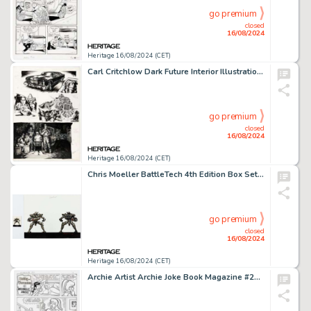
go premium
closed
16/08/2024
Heritage 16/08/2024 (CET)
Carl Critchlow Dark Future Interior Illustrations Original Art Group of 4 (Games Workshop, 1988).
go premium
closed
16/08/2024
Heritage 16/08/2024 (CET)
Chris Moeller BattleTech 4th Edition Box Set - Panther Mech Cardboard Standee Illustration Original Art (FASA, 1996). (Total: 2 Items)
go premium
closed
16/08/2024
Heritage 16/08/2024 (CET)
Archie Artist Archie Joke Book Magazine #286 Complete 1-Page Story Original Art (Archie, 1982).