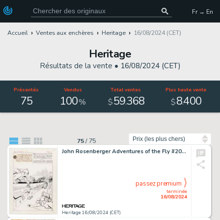
Fr → En
Accueil
Ventes aux enchères
Heritage
16/08/2024 (CET)
Heritage
Résultats de la vente •
16/08/2024 (CET)
Présentés
Vendus
Total ventes
Plus haute vente
75
100
59
368
8
400
.
.
%
$
$
Trier par
75
/
75
John Rosenberger Adventures of the Fly #20 Complete 12-Page Story Original Art (Archie, 1962). (Total: 12 Original Art)
passez premium
terminée
16/08/2024
Heritage 16/08/2024 (CET)