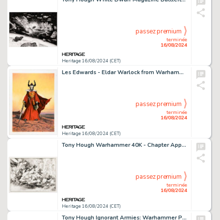
passez premium
terminée
16/08/2024
Heritage 16/08/2024 (CET)
Les Edwards - Eldar Warlock from Warhammer Commission Painting Original Art (2019).
passez premium
terminée
16/08/2024
Heritage 16/08/2024 (CET)
Tony Hough Warhammer 40K - Chapter Approved 1988 Edition Page 32 Illustration Original Art (Games Workshop, 1988). (Total: 2 Items)
passez premium
terminée
16/08/2024
Heritage 16/08/2024 (CET)
Tony Hough Ignorant Armies: Warhammer Paperback Illustration Original Art Group of 2 (Games Workshop, 1989). (Total: 4 Items)