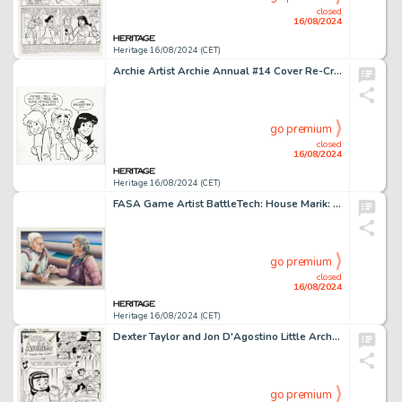
closed
16/08/2024
Heritage 16/08/2024 (CET)
Archie Artist Archie Annual #14 Cover Re-Creation Illustration Original Art (undated).
go premium
closed
16/08/2024
Heritage 16/08/2024 (CET)
FASA Game Artist BattleTech: House Marik: The Free Worlds League Supplement Illustration Original Art (FASA, 1988).
go premium
closed
16/08/2024
Heritage 16/08/2024 (CET)
Dexter Taylor and Jon D'Agostino Little Archie #60 Complete 6-Page Story "That's the Ticket" Original Art (Archie, 1970). (Total: 6 Original Art)
go premium