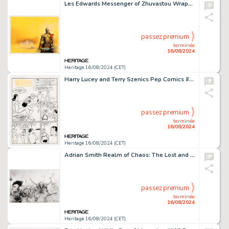
Les Edwards Messenger of Zhuvastou Wraparound Novel Cover Painting Original Art (Littlehampton Book Services Ltd, 1977).
passez premium
terminée
16/08/2024
Heritage 16/08/2024 (CET)
Harry Lucey and Terry Szenics Pep Comics #135 Complete 6-Page Story "The Deep Six" Original Art (Archie, 1959). (Total: 6 Original Art)
passez premium
terminée
16/08/2024
Heritage 16/08/2024 (CET)
Adrian Smith Realm of Chaos: The Lost and the Damned Page 212 Illustration Original Art (Games Workshop, 1990).
passez premium
terminée
16/08/2024
Heritage 16/08/2024 (CET)