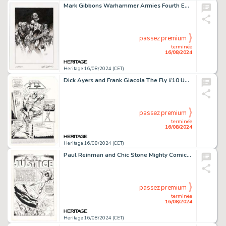
Mark Gibbons Warhammer Armies Fourth Edition "Zombies" Page 56 Illustration Original Art (Games Workshop, 1994).
passez premium
terminée
16/08/2024
Heritage 16/08/2024 (CET)
Dick Ayers and Frank Giacoia The Fly #10 Unpublished Complete 14-Page Story Original Art (Archie, 1985). (Total: 14 Original Art)
passez premium
terminée
16/08/2024
Heritage 16/08/2024 (CET)
Paul Reinman and Chic Stone Mighty Comics #47 Mr. Justice Complete 12-Page Story Original Art (Archie, 1967). (Total: 12 Original Art)
passez premium
terminée
16/08/2024
Heritage 16/08/2024 (CET)