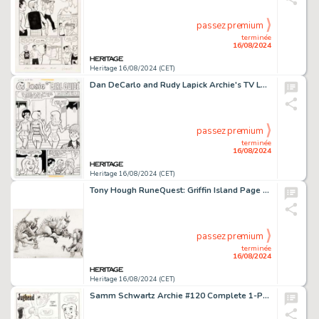
passez premium
terminée
16/08/2024
Heritage 16/08/2024 (CET)
Dan DeCarlo and Rudy Lapick Archie's TV Laugh-Out #54 Complete 6-Page Story "Girl Guide" Original Art (Archie, 1977). (Total: 6 Original Art)
passez premium
terminée
16/08/2024
Heritage 16/08/2024 (CET)
Tony Hough RuneQuest: Griffin Island Page 16 "Slarges vs. Orcs" Illustration Original Art (Games Workshop, 1987).
passez premium
terminée
16/08/2024
Heritage 16/08/2024 (CET)
Samm Schwartz Archie #120 Complete 1-Page Story "Game of Chance" Original Art (Archie, 1961).