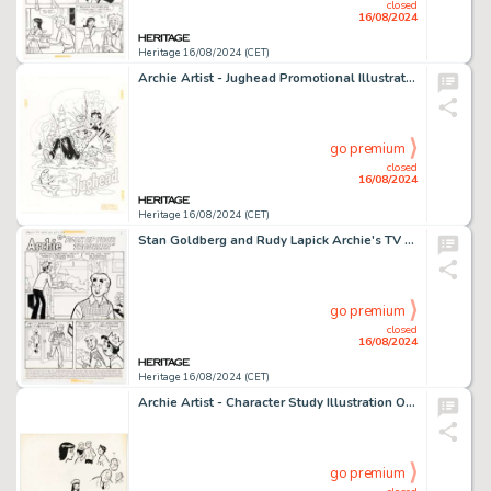
closed
16/08/2024
Heritage 16/08/2024 (CET)
Archie Artist - Jughead Promotional Illustration Original Art (undated).
go premium
closed
16/08/2024
Heritage 16/08/2024 (CET)
Stan Goldberg and Rudy Lapick Archie's TV Laugh-Out #54 Complete 6-Page Story "Pack Up Your Troubles" Original Art (Archie, 1977). (Total: 6 Original Art)
go premium
closed
16/08/2024
Heritage 16/08/2024 (CET)
Archie Artist - Character Study Illustration Original Art (undated).
go premium