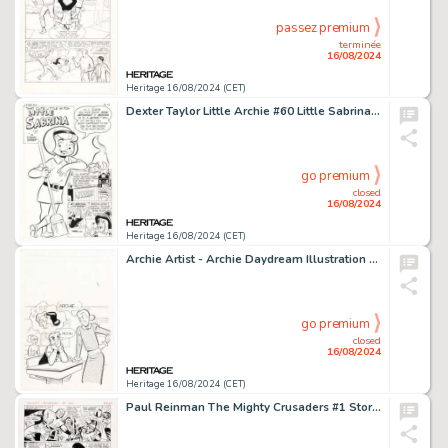
passez premium
terminée
16/08/2024
Heritage 16/08/2024 (CET)
Dexter Taylor Little Archie #60 Little Sabrina Complete 8-Page Story "A Clean Sweep" Original Art (Archie, 1970). (Total: 8 Original Art)
go premium
closed
16/08/2024
Heritage 16/08/2024 (CET)
Archie Artist - Archie Daydream Illustration Original Art (undated).
go premium
closed
16/08/2024
Heritage 16/08/2024 (CET)
Paul Reinman The Mighty Crusaders #1 Story Page 3 Original Art (Archie, 1965).