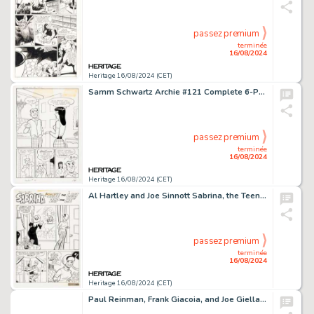
passez premium
terminée
16/08/2024
Heritage 16/08/2024 (CET)
Samm Schwartz Archie #121 Complete 6-Page Story "The Shadow Knows" Original Art (Archie, 1961). (Total: 6 Original Art)
passez premium
terminée
16/08/2024
Heritage 16/08/2024 (CET)
Al Hartley and Joe Sinnott Sabrina, the Teenage Witch #5 Complete 6-Page Story "Save the Last Zap for Me" Original Art (Archie, 1972). (Total: 6 Original Art)
passez premium
terminée
16/08/2024
Heritage 16/08/2024 (CET)
Paul Reinman, Frank Giacoia, and Joe Giella The Mighty Crusaders #1 Story Page 19 Original Art and Color Guide (Archie, 1965). (Total: 2 Items)