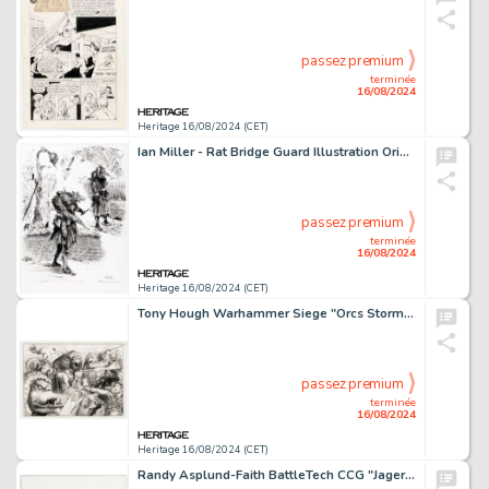
passez premium
terminée
16/08/2024
Heritage 16/08/2024 (CET)
Ian Miller - Rat Bridge Guard Illustration Original Art (1992). (Total: 2 Items)
passez premium
terminée
16/08/2024
Heritage 16/08/2024 (CET)
Tony Hough Warhammer Siege "Orcs Storming Battlements" Illustration Original Art (Games Workshop, 1988). (Total: 2 Items)
passez premium
terminée
16/08/2024
Heritage 16/08/2024 (CET)
Randy Asplund-Faith BattleTech CCG "JagerMech JM6-S" Painting Original Art (Wizards of the Coast, 1996).