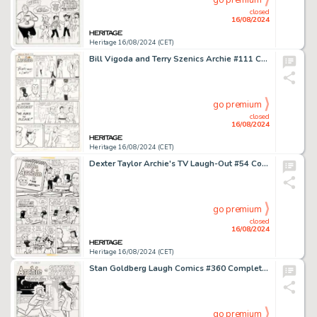
go premium
closed
16/08/2024
Heritage 16/08/2024 (CET)
Bill Vigoda and Terry Szenics Archie #111 Complete 1-Page Story Original Art (Archie, 1960).
go premium
closed
16/08/2024
Heritage 16/08/2024 (CET)
Dexter Taylor Archie's TV Laugh-Out #54 Complete 5-Page Story "The Artist" Original Art (Archie, 1977). (Total: 5 Original Art)
go premium
closed
16/08/2024
Heritage 16/08/2024 (CET)
Stan Goldberg Laugh Comics #360 Complete 6-Page Story "Sitter's Jitters" Original Art (Archie, 1981). (Total: 6 Original Art)
go premium