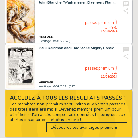
John Blanche "Warhammer: Daemons Flamer" Illustration Original Art (Games Workshop, 2007).
passez premium
terminée
16/08/2024
Heritage 16/08/2024 (CET)
Paul Reinman and Chic Stone Mighty Comics #47 Complete 12-Page Story Original Art (Archie, 1967). (Total: 12 Items)
passez premium
terminée
16/08/2024
Heritage 16/08/2024 (CET)
ACCÉDEZ À TOUS LES RÉSULTATS PASSÉS !
Les membres non-premium sont limités aux ventes passées
des
trois derniers mois
. Devenez membre premium pour
bénéficier d'un accès complet aux données historiques, aux
alertes instantanées, et plus encore !
Découvrez les avantages premium →