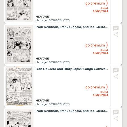
go premium
closed
16/08/2024
Heritage 16/08/2024 (CET)
Paul Reinman, Frank Giacoia, and Joe Giella The Mighty Crusaders #1 Story Page 2 Original Art (Archie, 1965).
go premium
closed
16/08/2024
Heritage 16/08/2024 (CET)
Dan DeCarlo and Rudy Lapick Laugh Comics #360 Complete 6-Page Story "The Artful Dodger" Original Art (Archie, 1981). (Total: 6 Original Art)
go premium
closed
16/08/2024
Heritage 16/08/2024 (CET)
Paul Reinman, Frank Giacoia, and Joe Giella The Mighty Crusaders #1 Story Page 4 Original Art (Archie, 1965).