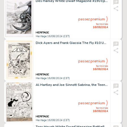
Des Hanley White Dwarf Magazine #190 Epic Slaanesh War Machines Page 27 Illustration Original Art (Games Workshop, 1995).
passez premium
terminée
16/08/2024
Heritage 16/08/2024 (CET)
Dick Ayers and Frank Giacoia The Fly #10 Unpublished Cover Original Art (Archie, 1985).
passez premium
terminée
16/08/2024
Heritage 16/08/2024 (CET)
Al Hartley and Joe Sinnott Sabrina, the Teenage Witch #5 Complete 5-Page Story "Spook Out" Original Art (Archie, 1972). (Total: 5 Original Art)
passez premium
terminée
16/08/2024
Heritage 16/08/2024 (CET)
Tony Hough White Dwarf Magazine Battlefleet Gothic Illustration Original Art (Games Workshop, c. 1999). (Total: 2 Items)