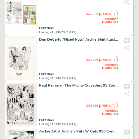
passez premium
terminée
16/08/2024
Heritage 16/08/2024 (CET)
Dan DeCarlo "Mixed Nuts" Archie Shirt Illustration Original Art (Archie, 1985).
passez premium
terminée
16/08/2024
Heritage 16/08/2024 (CET)
Paul Reinman The Mighty Crusaders #1 Story Page 5 Original Art (Archie, 1965).
passez premium
terminée
16/08/2024
Heritage 16/08/2024 (CET)
Archie Artist Archie's Pals 'n' Gals #10 Complete 3-Page Story "Balms Away!" Original Art (Archie, 1959). (Total: 3 Original Art)