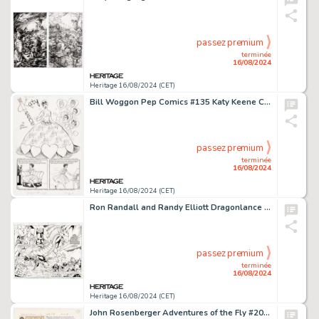
passez premium
terminée
16/08/2024
Heritage 16/08/2024 (CET)
Bill Woggon Pep Comics #135 Katy Keene Complete Story Original Art Group of 6 (Archie, 1959). (Total: 6 Original Art)
passez premium
terminée
16/08/2024
Heritage 16/08/2024 (CET)
Ron Randall and Randy Elliott Dragonlance #32 Double Page Spread 2-3 Original Art (DC, 1991).
passez premium
terminée
16/08/2024
Heritage 16/08/2024 (CET)
John Rosenberger Adventures of the Fly #20 Complete 8-Page Story Original Art (Archie, 1962). (Total: 8 Original Art)