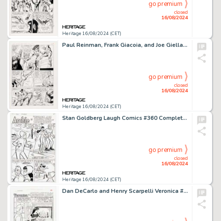
go premium
closed
16/08/2024
Heritage 16/08/2024 (CET)
Paul Reinman, Frank Giacoia, and Joe Giella The Mighty Crusaders #1 Story Page 3 Original Art (Archie, 1965).
go premium
closed
16/08/2024
Heritage 16/08/2024 (CET)
Stan Goldberg Laugh Comics #360 Complete 5-Page Story "First-Aid Charade" Original Art (Archie, 1981). (Total: 5 Original Art)
go premium
closed
16/08/2024
Heritage 16/08/2024 (CET)
Dan DeCarlo and Henry Scarpelli Veronica #97 Complete 5-Page Story "Burning Love" Original Art (Archie, 2000). (Total: 5 Original Art)