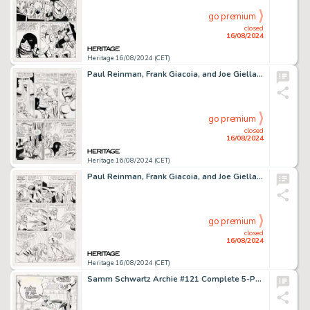
go premium
closed
16/08/2024
Heritage 16/08/2024 (CET)
Paul Reinman, Frank Giacoia, and Joe Giella The Mighty Crusaders #1 Story Page 8 Original Art (Archie, 1965).
go premium
closed
16/08/2024
Heritage 16/08/2024 (CET)
Paul Reinman, Frank Giacoia, and Joe Giella The Mighty Crusaders #1 Story Page 5 Original Art (Archie, 1965).
go premium
closed
16/08/2024
Heritage 16/08/2024 (CET)
Samm Schwartz Archie #121 Complete 5-Page Story "Jack of All Trades" Original Art (Archie, 1961). (Total: 5 Original Art)