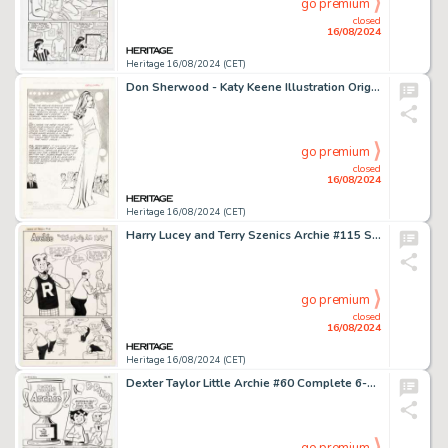
go premium
closed
16/08/2024
Heritage 16/08/2024 (CET)
Don Sherwood - Katy Keene Illustration Original Art (c. 1983).
go premium
closed
16/08/2024
Heritage 16/08/2024 (CET)
Harry Lucey and Terry Szenics Archie #115 Story Page 1 Original Art (Archie, 1960).
go premium
closed
16/08/2024
Heritage 16/08/2024 (CET)
Dexter Taylor Little Archie #60 Complete 6-Page Story "Nice and Warm" Original Art (Archie, 1970). (Total: 6 Original Art)