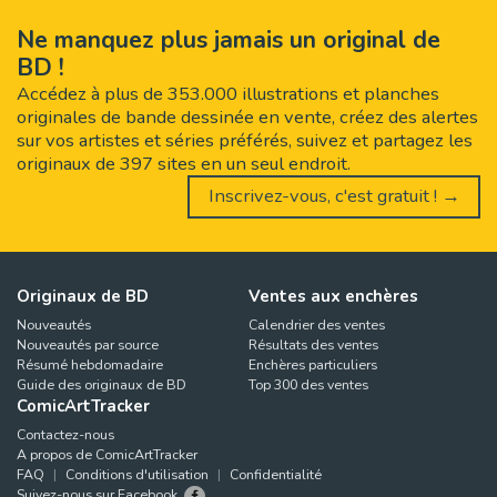
Ne manquez plus jamais un original de
BD !
Accédez à plus de 353.000 illustrations et planches
originales de bande dessinée en vente, créez des alertes
sur vos artistes et séries préférés, suivez et partagez les
originaux de 397 sites en un seul endroit.
Inscrivez-vous, c'est gratuit ! →
Originaux de BD
Ventes aux enchères
Nouveautés
Calendrier des ventes
Nouveautés par source
Résultats des ventes
Résumé hebdomadaire
Enchères particuliers
Guide des originaux de BD
Top 300 des ventes
ComicArtTracker
Contactez-nous
A propos de ComicArtTracker
FAQ
Conditions d'utilisation
Confidentialité
Suivez-nous sur Facebook