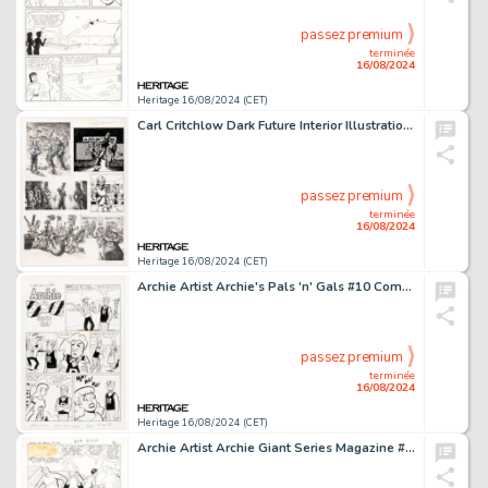
passez premium
terminée
16/08/2024
Heritage 16/08/2024 (CET)
Carl Critchlow Dark Future Interior Illustrations Original Art Group of 5 (Games Workshop, 1988).
passez premium
terminée
16/08/2024
Heritage 16/08/2024 (CET)
Archie Artist Archie's Pals 'n' Gals #10 Complete 4-Page Story "Beau Tie!" Original Art (Archie, 1959). (Total: 4 Original Art)
passez premium
terminée
16/08/2024
Heritage 16/08/2024 (CET)
Archie Artist Archie Giant Series Magazine #148 Near Complete Story "Kilt in Action" Original Art Group of 10 (Archie, 1967). (Total: 10 Original Art)