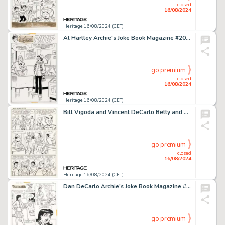
closed
16/08/2024
Heritage 16/08/2024 (CET)
Al Hartley Archie's Joke Book Magazine #208 Jughead Pin-Up Illustration Original Art (Archie, 1975).
go premium
closed
16/08/2024
Heritage 16/08/2024 (CET)
Bill Vigoda and Vincent DeCarlo Betty and Me #33 Story Page 6 Original Art (Archie, 1971).
go premium
closed
16/08/2024
Heritage 16/08/2024 (CET)
Dan DeCarlo Archie's Joke Book Magazine #210 Complete 1-Page Story "Close Out Sale" Original Art (Archie, 1975).
go premium