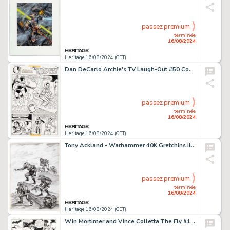
passez premium
terminée
16/08/2024
Heritage 16/08/2024 (CET)
Dan DeCarlo Archie's TV Laugh-Out #50 Complete 5-Page Story "The Hard Way" Original Art (Archie, 1977). (Total: 5 Original Art)
passez premium
terminée
16/08/2024
Heritage 16/08/2024 (CET)
Tony Ackland - Warhammer 40K Gretchins Illustration Original Art (Games Workshop, c. 1990).
passez premium
terminée
16/08/2024
Heritage 16/08/2024 (CET)
Win Mortimer and Vince Colletta The Fly #10 Unpublished Jaguar Complete 10-Page Story Original Art (Archie, 1985). (Total: 10 Original Art)