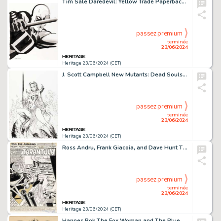
Tim Sale Daredevil: Yellow Trade Paperback Cover Original Art (Marvel, 2008).
passez premium
terminée
23/06/2024
Heritage 23/06/2024 (CET)
J. Scott Campbell New Mutants: Dead Souls #1 Magik Variant Cover Original Art (Marvel, 2018).
passez premium
terminée
23/06/2024
Heritage 23/06/2024 (CET)
Ross Andru, Frank Giacoia, and Dave Hunt The Amazing Spider-Man #134 Splash Page 1 Original Art (Marvel, 1974).
passez premium
terminée
23/06/2024
Heritage 23/06/2024 (CET)
Hannes Bok The Fox Woman and The Blue Pagoda Novel Interior Illustration Original Art (New Collectors Group, 1946).