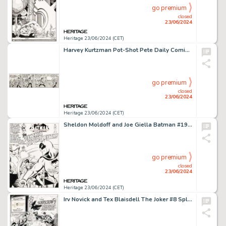
go premium
closed
23/06/2024
Heritage 23/06/2024 (CET)
Harvey Kurtzman Pot-Shot Pete Daily Comic Strip Pilot Episode Original Art (c. 1949-50).
go premium
closed
23/06/2024
Heritage 23/06/2024 (CET)
Sheldon Moldoff and Joe Giella Batman #196 Splash Page 1 Original Art (DC, 1967).
go premium
closed
23/06/2024
Heritage 23/06/2024 (CET)
Irv Novick and Tex Blaisdell The Joker #8 Splash Page 1 Original Art (DC, 1976).