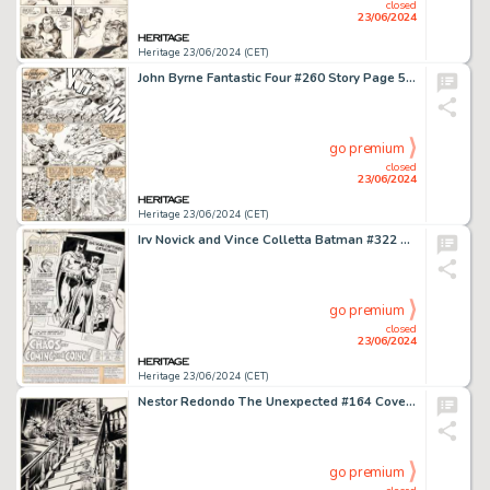
closed
23/06/2024
Heritage 23/06/2024 (CET)
John Byrne Fantastic Four #260 Story Page 5 Original Art (Marvel, 1983).
go premium
closed
23/06/2024
Heritage 23/06/2024 (CET)
Irv Novick and Vince Colletta Batman #322 Splash Page 1 Original Art (DC, 1980).
go premium
closed
23/06/2024
Heritage 23/06/2024 (CET)
Nestor Redondo The Unexpected #164 Cover Original Art (DC, 1975).
go premium