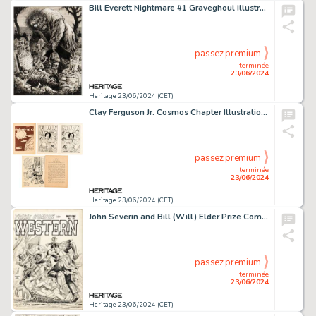
Bill Everett Nightmare #1 Graveghoul Illustration Original Art (Skywald, 1970).
passez premium
terminée
23/06/2024
Heritage 23/06/2024 (CET)
Clay Ferguson Jr. Cosmos Chapter Illustrations Original Art Serial Supplements and Group of 21 (Science Fiction Digest Co., 1933-1935). (Total: 21 Items)
passez premium
terminée
23/06/2024
Heritage 23/06/2024 (CET)
John Severin and Bill (Will) Elder Prize Comics Western #v11#2 (93) Cover Original Art (Prize, 1952).
passez premium
terminée
23/06/2024
Heritage 23/06/2024 (CET)