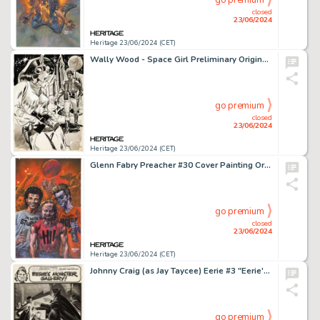
go premium
closed
23/06/2024
Heritage 23/06/2024 (CET)
Wally Wood - Space Girl Preliminary Original Art (c. 1950s).
go premium
closed
23/06/2024
Heritage 23/06/2024 (CET)
Glenn Fabry Preacher #30 Cover Painting Original Art (DC, 1997).
go premium
closed
23/06/2024
Heritage 23/06/2024 (CET)
Johnny Craig (as Jay Taycee) Eerie #3 "Eerie's Monster Gallery: The Vampire" Pin-Up Original Art (Warren, 1966).
go premium