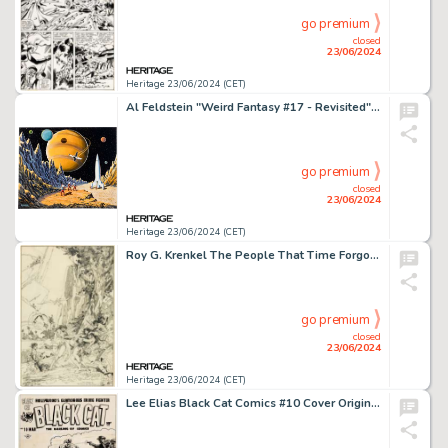
go premium
closed
23/06/2024
Heritage 23/06/2024 (CET)
Al Feldstein "Weird Fantasy #17 - Revisited" Painting Original Art (2000).
go premium
closed
23/06/2024
Heritage 23/06/2024 (CET)
Roy G. Krenkel The People That Time Forgot Paperback Cover Illustration Original Art (Ace, 1963).
go premium
closed
23/06/2024
Heritage 23/06/2024 (CET)
Lee Elias Black Cat Comics #10 Cover Original Art (Harvey, 1948).