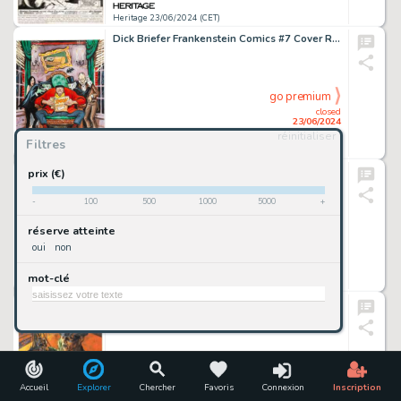
Heritage 23/06/2024 (CET)
Dick Briefer Frankenstein Comics #7 Cover Re-Creation Painting Original Art (1980).
go premium
closed
23/06/2024
réinitialiser
Filtres
Heritage 23/06/2024 (CET)
Irv Novick, Dick Giordano, and Frank McLaughlin The Flash #226 Complete 12-Page Story "The Hot-Cold War in Central City" Original Art (DC, 1974). (Total: 12 Original Art)
prix (€)
-
100
500
1000
5000
+
go premium
réserve atteinte
closed
oui
non
23/06/2024
mot-clé
Heritage 23/06/2024 (CET)
Glenn Fabry Preacher #44 Cover Painting Original Art (DC, 1998).
go premium
closed
23/06/2024
Accueil
Explorer
Chercher
Favoris
Connexion
Inscription