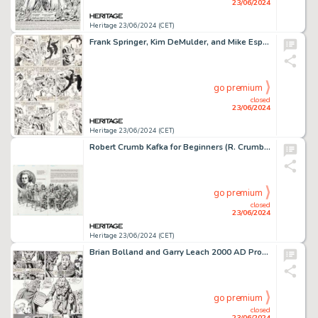
23/06/2024
Heritage 23/06/2024 (CET)
Frank Springer, Kim DeMulder, and Mike Esposito The Transformers #3 Story Page 23 Black Costume Spider-Man Original Art (Marvel, 1985).
go premium
closed
23/06/2024
Heritage 23/06/2024 (CET)
Robert Crumb Kafka for Beginners (R. Crumb's Kafka) Double Page Illustration Original Art (Totem Books, 1990).
go premium
closed
23/06/2024
Heritage 23/06/2024 (CET)
Brian Bolland and Garry Leach 2000 AD Prog #95 Judge Dredd Story Page 2 Original Art (IPC, 1979).
go premium
closed
23/06/2024