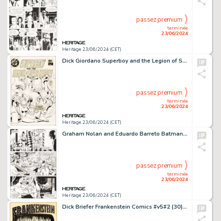
passez premium
terminée
23/06/2024
Heritage 23/06/2024 (CET)
Dick Giordano Superboy and the Legion of Super-Heroes #252 Cover Original Art (DC, 1979).
passez premium
terminée
23/06/2024
Heritage 23/06/2024 (CET)
Graham Nolan and Eduardo Barreto Batman: Vengeance of Bane Special #1 Story Page 28 Original Art (DC, 1993).
passez premium
terminée
23/06/2024
Heritage 23/06/2024 (CET)
Dick Briefer Frankenstein Comics #v5#2 (30) Cover Element Re-Creation Illustration Original Art (undated).