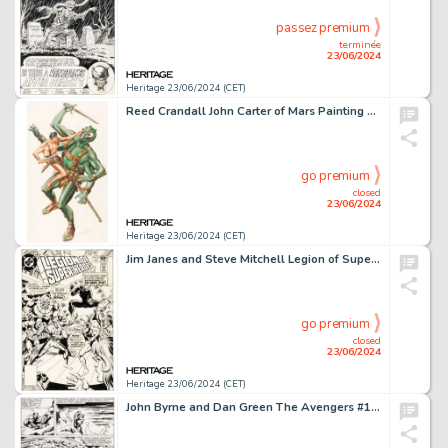
passez premium
terminée
23/06/2024
Heritage 23/06/2024 (CET)
Reed Crandall John Carter of Mars Painting Original Art (c, 1960s).
go premium
closed
23/06/2024
Heritage 23/06/2024 (CET)
Jim Janes and Steve Mitchell Legion of Super-Heroes #271 Cover Original Art (DC, 1981).
go premium
closed
23/06/2024
Heritage 23/06/2024 (CET)
John Byrne and Dan Green The Avengers #187 Story Page 6 Original Art (Marvel, 1979).