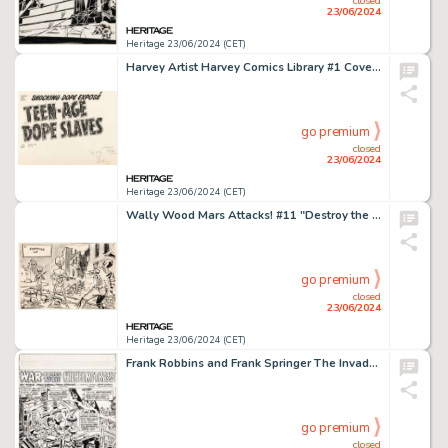
closed
23/06/2024
Heritage 23/06/2024 (CET)
Harvey Artist Harvey Comics Library #1 Cover Logotype "Teen-Age Dope Slaves" Original Art (Harvey, 1952).
go premium
closed
23/06/2024
Heritage 23/06/2024 (CET)
Wally Wood Mars Attacks! #11 "Destroy the City" Trading Card Preliminary Original Art (Bubbles, Inc./Topps, 1962). (Total: 2 Original Art)
go premium
closed
23/06/2024
Heritage 23/06/2024 (CET)
Frank Robbins and Frank Springer The Invaders #19 Splash Page 1 Original Art (Marvel, 1977).
go premium
closed