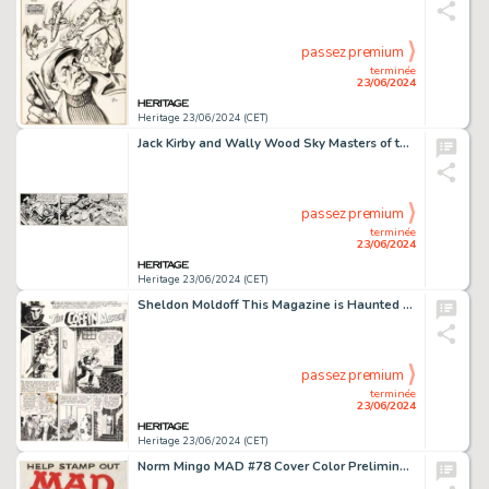
passez premium
terminée
23/06/2024
Heritage 23/06/2024 (CET)
Jack Kirby and Wally Wood Sky Masters of the Space Force Daily Comic Strip Original Art dated 2-4-59 (George Matthew Adams Service, 1959).
passez premium
terminée
23/06/2024
Heritage 23/06/2024 (CET)
Sheldon Moldoff This Magazine is Haunted #1 Complete 8-Page Story "The Coffin-Maker!" Original Art (Fawcett, 1951). (Total: 8 Original Art)
passez premium
terminée
23/06/2024
Heritage 23/06/2024 (CET)
Norm Mingo MAD #78 Cover Color Preliminary Original Art (EC, 1963).