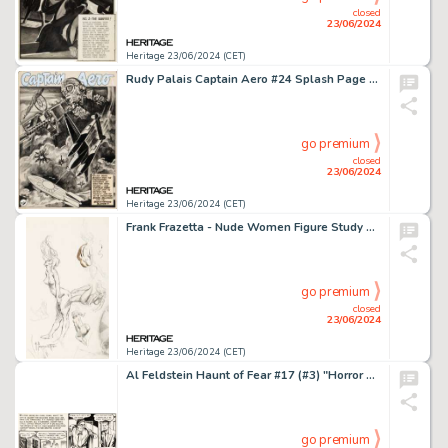
closed
23/06/2024
Heritage 23/06/2024 (CET)
Rudy Palais Captain Aero #24 Splash Page 1 Original Art (Continental, 1945).
go premium
closed
23/06/2024
Heritage 23/06/2024 (CET)
Frank Frazetta - Nude Women Figure Study Sketch Original Art (undated).
go premium
closed
23/06/2024
Heritage 23/06/2024 (CET)
Al Feldstein Haunt of Fear #17 (#3) "Horror Beneath the Streets!" Partial Story Page 1 Original Art (EC, 1950). (Total: 3 Original Art)
go premium