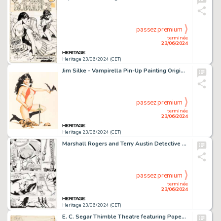
passez premium
terminée
23/06/2024
Heritage 23/06/2024 (CET)
Jim Silke - Vampirella Pin-Up Painting Original Art (2000).
passez premium
terminée
23/06/2024
Heritage 23/06/2024 (CET)
Marshall Rogers and Terry Austin Detective Comics #468 Story Page 14 Original Art (DC, 1977).
passez premium
terminée
23/06/2024
Heritage 23/06/2024 (CET)
E. C. Segar Thimble Theatre featuring Popeye Sketchbook Original Art Group of 18 Pages (King Features Syndicate, c. 1936-1938). (Total: 18 Original Art)