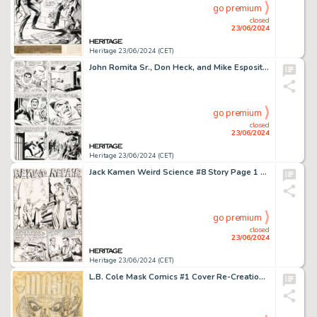
go premium
closed
23/06/2024
Heritage 23/06/2024 (CET)
John Romita Sr., Don Heck, and Mike Esposito (as Mickey Demeo) The Amazing Spider-Man #63 Story Page 12 Original Art (Marvel, 1968).
go premium
closed
23/06/2024
Heritage 23/06/2024 (CET)
Jack Kamen Weird Science #8 Story Page 1 Original Art (EC, 1951).
go premium
closed
23/06/2024
Heritage 23/06/2024 (CET)
L.B. Cole Mask Comics #1 Cover Re-Creation Preliminary Original Art (c. 1980s).