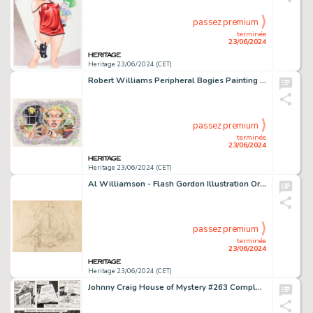
passez premium
terminée
23/06/2024
Heritage 23/06/2024 (CET)
Robert Williams Peripheral Bogies Painting Original Art (1975).
passez premium
terminée
23/06/2024
Heritage 23/06/2024 (CET)
Al Williamson - Flash Gordon Illustration Original Art (c. 1950s).
passez premium
terminée
23/06/2024
Heritage 23/06/2024 (CET)
Johnny Craig House of Mystery #263 Complete 6-Page Story "Is There a Vengeance After Death?" Original Art (DC, 1978). (Total: 6 Original Art)