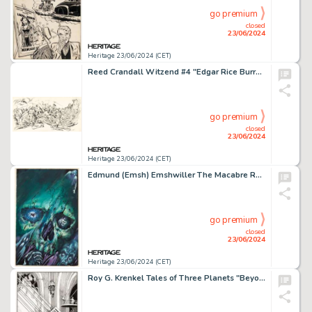
go premium
closed
23/06/2024
Heritage 23/06/2024 (CET)
Reed Crandall Witzend #4 "Edgar Rice Burroughs Part Three" Illustration Original Art (Wallace Wood, 1968).
go premium
closed
23/06/2024
Heritage 23/06/2024 (CET)
Edmund (Emsh) Emshwiller The Macabre Reader Cover Preliminary Painting Original Art (Ace, 1959).
go premium
closed
23/06/2024
Heritage 23/06/2024 (CET)
Roy G. Krenkel Tales of Three Planets "Beyond the Farthest Star" Story Illustration Original Art (Canaveral Press, 1964).