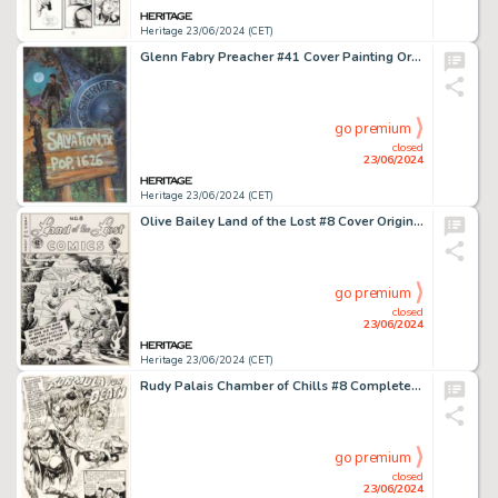
Heritage 23/06/2024 (CET)
Glenn Fabry Preacher #41 Cover Painting Original Art (DC, 1998).
go premium
closed
23/06/2024
Heritage 23/06/2024 (CET)
Olive Bailey Land of the Lost #8 Cover Original Art (EC, 1947).
go premium
closed
23/06/2024
Heritage 23/06/2024 (CET)
Rudy Palais Chamber of Chills #8 Complete 4-Page Story "Formula For Death" Original Art (Harvey, 1952). (Total: 4 Original Art)
go premium
closed
23/06/2024