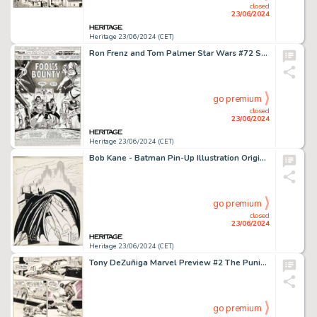
closed
23/06/2024
Heritage 23/06/2024 (CET)
Ron Frenz and Tom Palmer Star Wars #72 Splash Page 1 Original Art (Marvel, 1983).
go premium
closed
23/06/2024
Heritage 23/06/2024 (CET)
Bob Kane - Batman Pin-Up Illustration Original Art (c. 1970s).
go premium
closed
23/06/2024
Heritage 23/06/2024 (CET)
Tony DeZuñiga Marvel Preview #2 The Punisher Story Page 3 Original Art (Marvel, 1975).
go premium