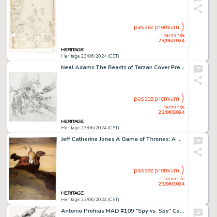
passez premium
terminée
23/06/2024
Heritage 23/06/2024 (CET)
Neal Adams The Beasts of Tarzan Cover Preliminary Sketch Original Art (Ballantine, 1980).
passez premium
terminée
23/06/2024
Heritage 23/06/2024 (CET)
Jeff Catherine Jones A Game of Thrones: A Song of Ice and Fire-Themed Painting Original Art (Meisha Merlin Publishing, 2002).
passez premium
terminée
23/06/2024
Heritage 23/06/2024 (CET)
Antonio Prohias MAD #109 "Spy vs. Spy" Complete 1-Page Story Original Art (EC, 1967).