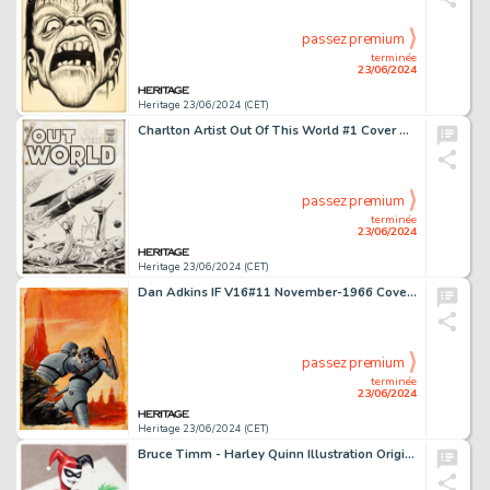
passez premium
terminée
23/06/2024
Heritage 23/06/2024 (CET)
Charlton Artist Out Of This World #1 Cover Original Art (Charlton, 1956).
passez premium
terminée
23/06/2024
Heritage 23/06/2024 (CET)
Dan Adkins IF V16#11 November-1966 Cover Painting Original Art (Galaxy Publishing Corp., 1966).
passez premium
terminée
23/06/2024
Heritage 23/06/2024 (CET)
Bruce Timm - Harley Quinn Illustration Original Art (undated).