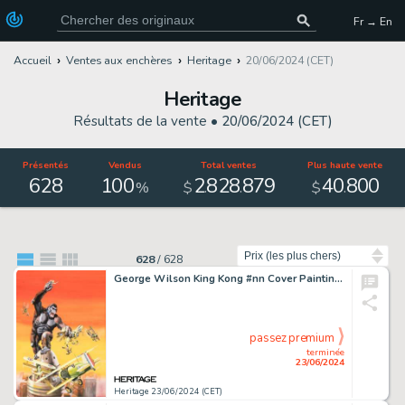
Fr → En
Accueil
Ventes aux enchères
Heritage
20/06/2024 (CET)
Heritage
Résultats de la vente •
20/06/2024 (CET)
Présentés
Vendus
Total ventes
Plus haute vente
628
100
2
828
879
40
800
.
.
.
%
$
$
Trier par
628
/
628
George Wilson King Kong #nn Cover Painting Original Art (Gold Key, 1968).
passez premium
terminée
23/06/2024
Heritage 23/06/2024 (CET)