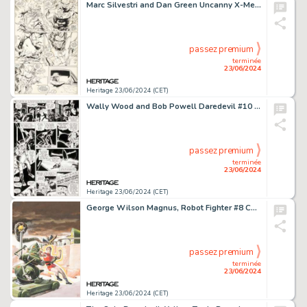
Marc Silvestri and Dan Green Uncanny X-Men #251 Story Page 9 Original Art (Marvel, 1989).
passez premium
terminée
23/06/2024
Heritage 23/06/2024 (CET)
Wally Wood and Bob Powell Daredevil #10 Story Page 3 Original Art (Marvel, 1965).
passez premium
terminée
23/06/2024
Heritage 23/06/2024 (CET)
George Wilson Magnus, Robot Fighter #8 Cover Painting Original Art (Gold Key, 1964).
passez premium
terminée
23/06/2024
Heritage 23/06/2024 (CET)