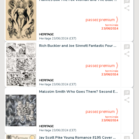
passez premium
terminée
23/06/2024
Heritage 23/06/2024 (CET)
Rich Buckler and Joe Sinnott Fantastic Four #156 Story Page 2 Dr. Doom Original Art (Marvel, 1975).
passez premium
terminée
23/06/2024
Heritage 23/06/2024 (CET)
Malcolm Smith Who Goes There? Second Edition Cover Illustration Original Art (Shasta, 1951).
passez premium
terminée
23/06/2024
Heritage 23/06/2024 (CET)
Jay Scott Pike Young Romance #195 Cover Original Art (DC, 1973).