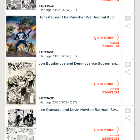
Heritage 23/06/2024 (CET)
Tom Palmer The Punisher War Journal #33 Cover Painting Original Art (Marvel, 1991).
go premium
closed
23/06/2024
Heritage 23/06/2024 (CET)
Jon Bogdanove and Dennis Janke Superman: The Man of Steel #54 Cover Original Art (DC, 1996).
go premium
closed
23/06/2024
Heritage 23/06/2024 (CET)
Joe Quesada and Kevin Nowlan Batman: Sword of Azrael #1 Story Page 22 Original Art (DC, 1992).
go premium
closed
23/06/2024