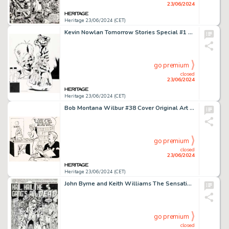
23/06/2024
Heritage 23/06/2024 (CET)
Kevin Nowlan Tomorrow Stories Special #1 Cover Original Art (DC, 2006).
go premium
closed
23/06/2024
Heritage 23/06/2024 (CET)
Bob Montana Wilbur #38 Cover Original Art and Color Guide (Archie, 1951). (Total: 2 Original Art)
go premium
closed
23/06/2024
Heritage 23/06/2024 (CET)
John Byrne and Keith Williams The Sensational She-Hulk #35 Splash Page 1 Original Art (Marvel, 1992).
go premium
closed