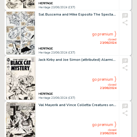
Heritage 23/06/2024 (CET)
Sal Buscema and Mike Esposito The Spectacular Spider-Man #4 Story Page 16 Original Art (Marvel, 1977).
go premium
closed
23/06/2024
Heritage 23/06/2024 (CET)
Jack Kirby and Joe Simon (attributed) Alarming Tales #1 Unused Cover Original Art (Harvey, 1957).
go premium
closed
23/06/2024
Heritage 23/06/2024 (CET)
Val Mayerik and Vince Colletta Creatures on the Loose #23 Complete 15-Page Thongor Story Original Art (Marvel, 1973). (Total: 15 Original Art)
go premium
closed
23/06/2024