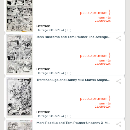
passez premium
terminée
23/05/2024
Heritage 23/05/2024 (CET)
John Buscema and Tom Palmer The Avengers #297 Story Page 21 Original Art (Marvel, 1988).
passez premium
terminée
23/05/2024
Heritage 23/05/2024 (CET)
Trent Kaniuga and Danny Miki Marvel Knights #12 Cover Original Art (Marvel, 2001).
passez premium
terminée
23/05/2024
Heritage 23/05/2024 (CET)
Mark Pacella and Tom Palmer Uncanny X-Men [Pro-Action] #2 Story Page 2 Original Art (Marvel, 1994).