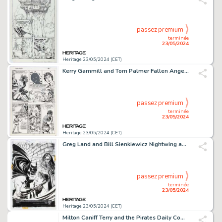
passez premium
terminée
23/05/2024
Heritage 23/05/2024 (CET)
Kerry Gammill and Tom Palmer Fallen Angels #1 Story Page 8 Original Art (Marvel, 1987).
passez premium
terminée
23/05/2024
Heritage 23/05/2024 (CET)
Greg Land and Bill Sienkiewicz Nightwing and Huntress #3 Splash Page 1 Original Art (DC, 1998). (Total: 2 Original Art)
passez premium
terminée
23/05/2024
Heritage 23/05/2024 (CET)
Milton Caniff Terry and the Pirates Daily Comic Strip Original Art dated 8-20-36 (Chicago Tribune-N.Y. News Syndicate, Inc., 1936).