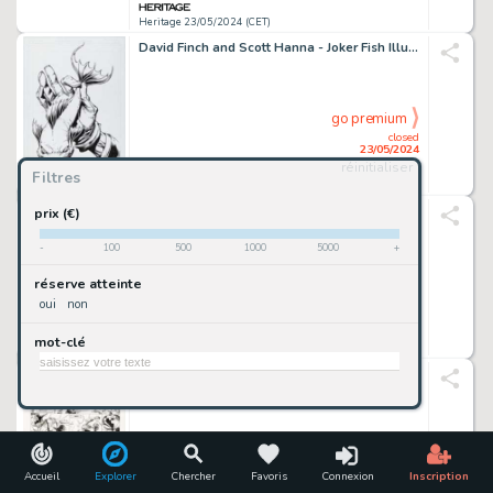
Heritage 23/05/2024 (CET)
David Finch and Scott Hanna - Joker Fish Illustration Original Art (2016).
go premium
closed
23/05/2024
réinitialiser
Filtres
Heritage 23/05/2024 (CET)
Bob McLeod - Legion of Super-Heroes Illustration Original Art (undated).
prix (€)
-
100
500
1000
5000
+
go premium
réserve atteinte
closed
oui
non
23/05/2024
mot-clé
Heritage 23/05/2024 (CET)
Simon Bisley Heavy Metal Special Editions #v7#1 - War Machine Story Page 12 Original Art (Heavy Metal, 1993).
go premium
closed
23/05/2024
Accueil
Explorer
Chercher
Favoris
Connexion
Inscription