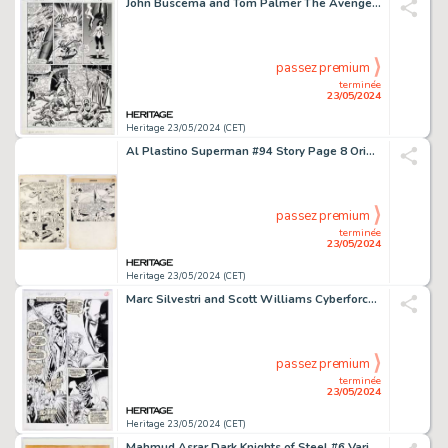
John Buscema and Tom Palmer The Avengers #282 Story Page 12 Original Art (Marvel, 1987).
passez premium
terminée
23/05/2024
Heritage 23/05/2024 (CET)
Al Plastino Superman #94 Story Page 8 Original Art (DC, 1955).
passez premium
terminée
23/05/2024
Heritage 23/05/2024 (CET)
Marc Silvestri and Scott Williams Cyberforce #4 Story Page 3 Original Art (Image, 1993).
passez premium
terminée
23/05/2024
Heritage 23/05/2024 (CET)
Mahmud Asrar Dark Knights of Steel #6 Variant Cover Original Art (DC, 2022).