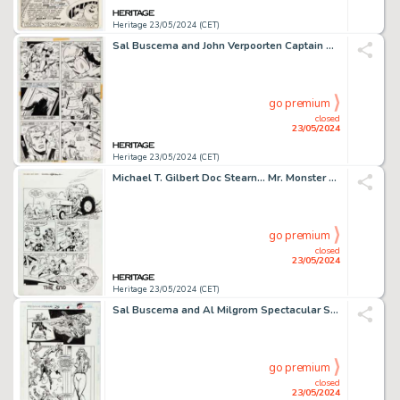
Heritage 23/05/2024 (CET)
Sal Buscema and John Verpoorten Captain America #158 Story Page 17 Original Art (Marvel, 1973).
go premium
closed
23/05/2024
Heritage 23/05/2024 (CET)
Michael T. Gilbert Doc Stearn... Mr. Monster #5 Story Page 6 Original Art (Eclipse, 1986).
go premium
closed
23/05/2024
Heritage 23/05/2024 (CET)
Sal Buscema and Al Milgrom Spectacular Spider-Man #231 Story Page 5 Original Art (Marvel, 1996).
go premium
closed
23/05/2024