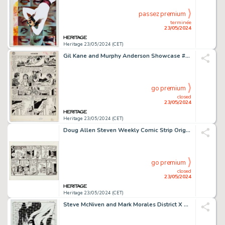
passez premium
terminée
23/05/2024
Heritage 23/05/2024 (CET)
Gil Kane and Murphy Anderson Showcase #36 Story Page 2 Original Art (DC, 1962).
go premium
closed
23/05/2024
Heritage 23/05/2024 (CET)
Doug Allen Steven Weekly Comic Strip Original Art (Krupp Syndicate, 1987).
go premium
closed
23/05/2024
Heritage 23/05/2024 (CET)
Steve McNiven and Mark Morales District X #5 Cover Original Art (Marvel, 2004).