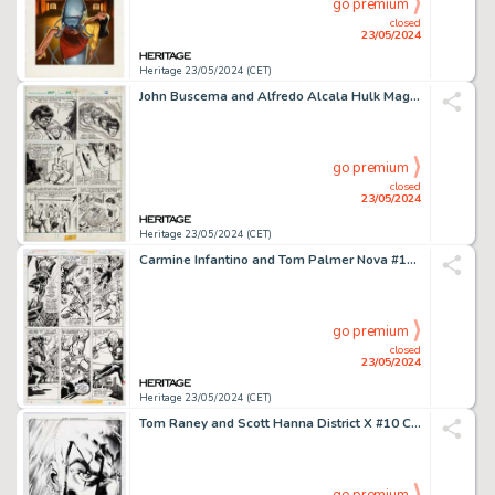
go premium
closed
23/05/2024
Heritage 23/05/2024 (CET)
John Buscema and Alfredo Alcala Hulk Magazine #23 Story Page 12 Original Art (Marvel, 1980).
go premium
closed
23/05/2024
Heritage 23/05/2024 (CET)
Carmine Infantino and Tom Palmer Nova #15 Story Page 2 Original Art (Marvel, 1977).
go premium
closed
23/05/2024
Heritage 23/05/2024 (CET)
Tom Raney and Scott Hanna District X #10 Cover Original Art (Marvel, 2005).