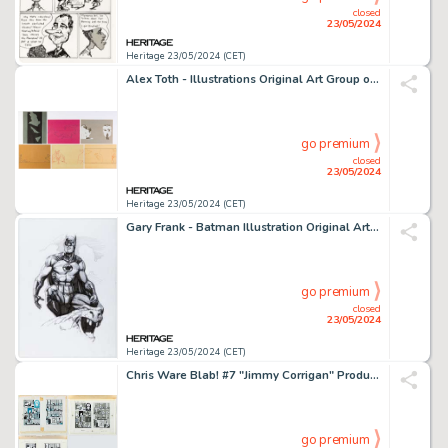
closed
23/05/2024
Heritage 23/05/2024 (CET)
Alex Toth - Illustrations Original Art Group of 6 (1970). (Total: 6 Original Art)
go premium
closed
23/05/2024
Heritage 23/05/2024 (CET)
Gary Frank - Batman Illustration Original Art (2018).
go premium
closed
23/05/2024
Heritage 23/05/2024 (CET)
Chris Ware Blab! #7 "Jimmy Corrigan" Production Color Guide Group of 3 (Kitchen Sink Press, 1992). (Total: 4 Items)
go premium