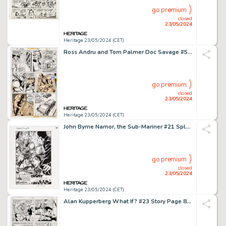
go premium
closed
23/05/2024
Heritage 23/05/2024 (CET)
Ross Andru and Tom Palmer Doc Savage #5 Story Page 7 Original Art (Marvel, 1973).
go premium
closed
23/05/2024
Heritage 23/05/2024 (CET)
John Byrne Namor, the Sub-Mariner #21 Splash Page 22 Original Art (Marvel, 1991).
go premium
closed
23/05/2024
Heritage 23/05/2024 (CET)
Alan Kupperberg What If? #23 Story Page 8 Aunt May Original Art (Marvel, 1980).