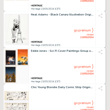
23/05/2024
Heritage 23/05/2024 (CET)
Neal Adams - Black Canary Illustration Original Art (undated).
go premium
closed
23/05/2024
Heritage 23/05/2024 (CET)
Eddie Jones - Sci-Fi Cover Paintings Group of 3 Original Art (Heyne/Moewig Publishing, 1975-80). (Total: 3 Illustration Art)
go premium
closed
23/05/2024
Heritage 23/05/2024 (CET)
Chic Young Blondie Daily Comic Strip Original Art dated 8-24-41 (King Features Syndicate, 1941). (Total: 2 Original Art)
go premium
closed
23/05/2024