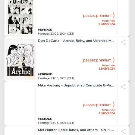
passez premium
terminée
23/05/2024
Heritage 23/05/2024 (CET)
Dan DeCarlo - Archie, Betty, and Veronica Milkshake Promotional Illustration Original Art (c. 1980s).
passez premium
terminée
23/05/2024
Heritage 23/05/2024 (CET)
Mike Vosburg - Unpublished Complete 8-Page Story Original Art (undated). (Total: 8 Original Art)
passez premium
terminée
23/05/2024
Heritage 23/05/2024 (CET)
Mel Hunter, Eddie Jones, and others - Sci-Fi Paintings Original Art and Signed Book Group of 6 (1960-2003). (Total: 6 Original Art)