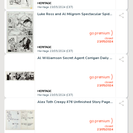
Heritage 23/05/2024 (CET)
Luke Ross and Al Milgrom Spectacular Spider-Man #255 Story Page 32 Original Art (Marvel, 1998).
go premium
closed
23/05/2024
Heritage 23/05/2024 (CET)
Al Williamson Secret Agent Corrigan Daily Comic Strip Original Art dated 8-11-77 (King Features Syndicate, 1977).
go premium
closed
23/05/2024
Heritage 23/05/2024 (CET)
Alex Toth Creepy #76 Unfinished Story Page Preliminary Original Art (Warren, 1976). (Total: 2 Original Art)
go premium
closed
23/05/2024