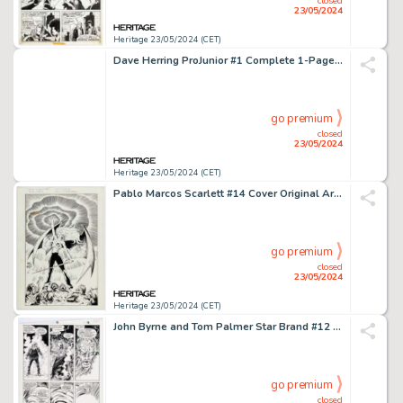
closed
23/05/2024
Heritage 23/05/2024 (CET)
Dave Herring ProJunior #1 Complete 1-Page Story "Look Out Sinner! Here Comes... ProJunior" Original Art (Kitchen Sink Press, 1971).
go premium
closed
23/05/2024
Heritage 23/05/2024 (CET)
Pablo Marcos Scarlett #14 Cover Original Art (DC, 1994).
go premium
closed
23/05/2024
Heritage 23/05/2024 (CET)
John Byrne and Tom Palmer Star Brand #12 Story Page 13 Original Art (Marvel, 1988).
go premium
closed