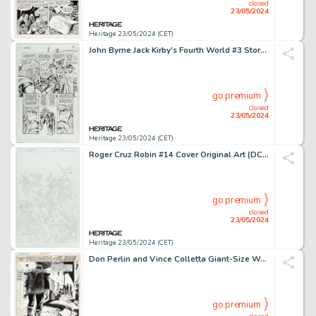
closed
23/05/2024
Heritage 23/05/2024 (CET)
John Byrne Jack Kirby's Fourth World #3 Story Page 9 Original Art (DC, 1997).
go premium
closed
23/05/2024
Heritage 23/05/2024 (CET)
Roger Cruz Robin #14 Cover Original Art (DC, 2022).
go premium
closed
23/05/2024
Heritage 23/05/2024 (CET)
Don Perlin and Vince Colletta Giant-Size Werewolf #2 Story Page 2 Original Art (Marvel, 1974).
go premium