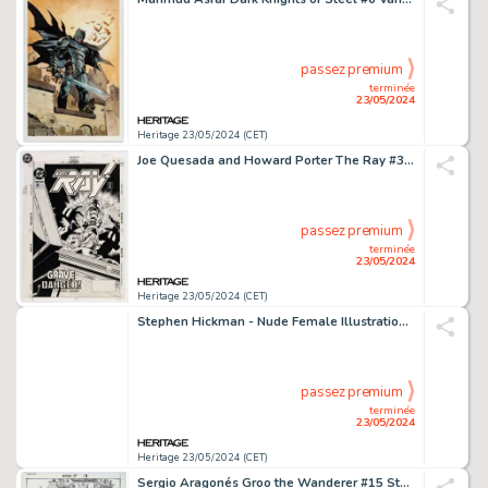
passez premium
terminée
23/05/2024
Heritage 23/05/2024 (CET)
Joe Quesada and Howard Porter The Ray #3 Cover Original Art (DC, 1994).
passez premium
terminée
23/05/2024
Heritage 23/05/2024 (CET)
Stephen Hickman - Nude Female Illustration Original Art (undated).
passez premium
terminée
23/05/2024
Heritage 23/05/2024 (CET)
Sergio Aragonés Groo the Wanderer #15 Story Page 9 Original Art (Marvel, 1986).