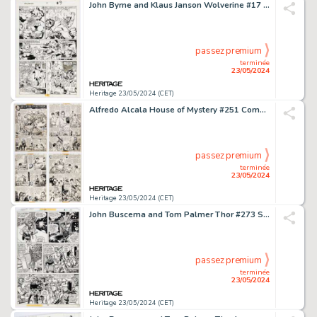
John Byrne and Klaus Janson Wolverine #17 Story Page 7 Original Art (Marvel, 1989).
passez premium
terminée
23/05/2024
Heritage 23/05/2024 (CET)
Alfredo Alcala House of Mystery #251 Complete 7-Page Story "Harvest of Hate" Original Art (DC, 1977). (Total: 7 Original Art)
passez premium
terminée
23/05/2024
Heritage 23/05/2024 (CET)
John Buscema and Tom Palmer Thor #273 Story Page 14 Original Art (Marvel, 1978).
passez premium
terminée
23/05/2024
Heritage 23/05/2024 (CET)