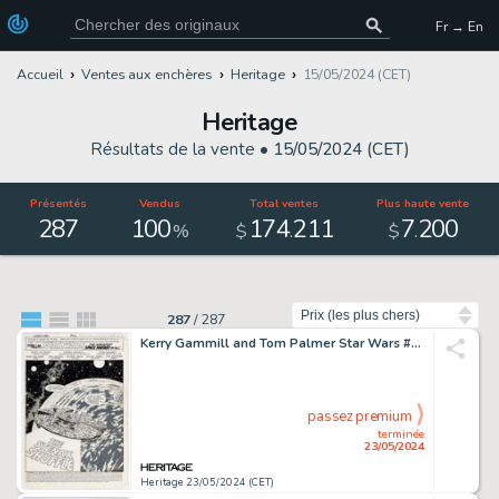
Fr → En
Accueil
Ventes aux enchères
Heritage
15/05/2024 (CET)
Heritage
Résultats de la vente •
15/05/2024 (CET)
Présentés
Vendus
Total ventes
Plus haute vente
287
100
174
211
7
200
.
.
%
$
$
Trier par
287
/
287
Kerry Gammill and Tom Palmer Star Wars #70 Splash Page 1 Original Art (Marvel, 1983).
passez premium
terminée
23/05/2024
Heritage 23/05/2024 (CET)