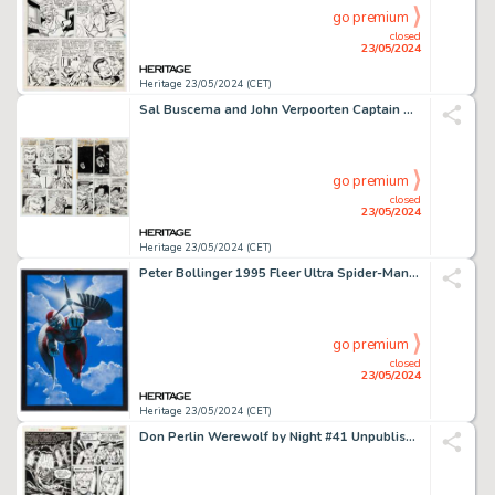
go premium
closed
23/05/2024
Heritage 23/05/2024 (CET)
Sal Buscema and John Verpoorten Captain America #159 Story Pages 2 & 3 Original Art (Marvel, 1973). (Total: 2 Original Art)
go premium
closed
23/05/2024
Heritage 23/05/2024 (CET)
Peter Bollinger 1995 Fleer Ultra Spider-Man #116 The Falcon Trading Card Painting Original Art (Fleer, 1995).
go premium
closed
23/05/2024
Heritage 23/05/2024 (CET)
Don Perlin Werewolf by Night #41 Unpublished Story Page Original Art (Marvel, 1976).