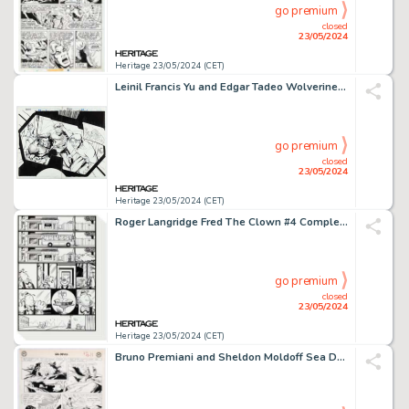
go premium
closed
23/05/2024
Heritage 23/05/2024 (CET)
Leinil Francis Yu and Edgar Tadeo Wolverine #118 Double Page Splash #2-3 Original Art (Marvel, 1997).
go premium
closed
23/05/2024
Heritage 23/05/2024 (CET)
Roger Langridge Fred The Clown #4 Complete 24-Page Story Original Art (Hotel Fred Press, 2002). (Total: 24 Items)
go premium
closed
23/05/2024
Heritage 23/05/2024 (CET)
Bruno Premiani and Sheldon Moldoff Sea Devils #16 Story Page 11 Original Art (DC, 1964).