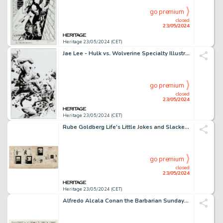
go premium
closed
23/05/2024
Heritage 23/05/2024 (CET)
Jae Lee - Hulk vs. Wolverine Specialty Illustration Original Art (undated).
go premium
closed
23/05/2024
Heritage 23/05/2024 (CET)
Rube Goldberg Life's Little Jokes and Slackers Daily Comic Strip Original Art (R.L. Goldberg, 1920s).
go premium
closed
23/05/2024
Heritage 23/05/2024 (CET)
Alfredo Alcala Conan the Barbarian Sunday Comic Strip Original Art dated 7-27-80 (The Register and Tribune Syndicate, 1980).