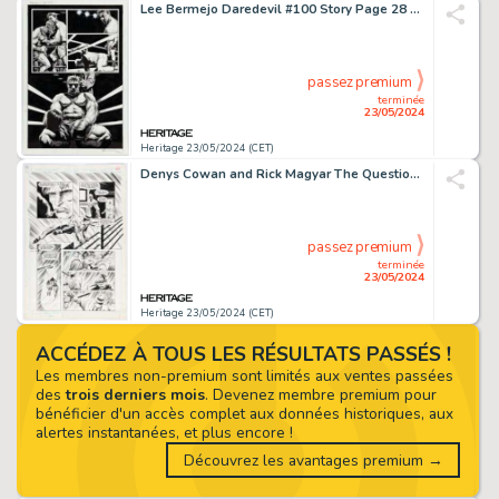
Lee Bermejo Daredevil #100 Story Page 28 Original Art (Marvel, 2007).
passez premium
terminée
23/05/2024
Heritage 23/05/2024 (CET)
Denys Cowan and Rick Magyar The Question #2 Story Page 24 Original Art (DC, 1987).
passez premium
terminée
23/05/2024
Heritage 23/05/2024 (CET)
ACCÉDEZ À TOUS LES RÉSULTATS PASSÉS !
Les membres non-premium sont limités aux ventes passées
des
trois derniers mois
. Devenez membre premium pour
bénéficier d'un accès complet aux données historiques, aux
alertes instantanées, et plus encore !
Découvrez les avantages premium →