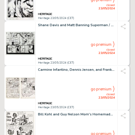
go premium
closed
23/05/2024
Heritage 23/05/2024 (CET)
Shane Davis and Matt Banning Superman / Batman #46 Double Page Spread 4-5 Original Art (DC, 2008). (Total: 2 Original Art)
go premium
closed
23/05/2024
Heritage 23/05/2024 (CET)
Carmine Infantino, Dennis Jensen, and Frank McLaughlin The Flash Story Pages Original Art Group of 2 (DC, 1983-84). (Total: 2 Items)
go premium
closed
23/05/2024
Heritage 23/05/2024 (CET)
Bill Kohl and Guy Nelson Mom's Homemade Comics #2 8-Complete Stories Original Art Group of 13 (Print Mint/Kitchen Sink, 1970). (Total: 13 Original Art)
go premium