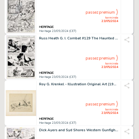
passez premium
terminée
23/05/2024
Heritage 23/05/2024 (CET)
Russ Heath G. I. Combat #129 The Haunted Tank Story Page 12 Original Art (DC, 1968).
passez premium
terminée
23/05/2024
Heritage 23/05/2024 (CET)
Roy G. Krenkel - Illustration Original Art (1962).
passez premium
terminée
23/05/2024
Heritage 23/05/2024 (CET)
Dick Ayers and Syd Shores Western Gunfighters #6 Story Page Original Art Group of 5 (Marvel, 1971). (Total: 5 Original Art)