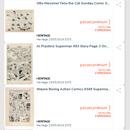
Otto Messmer Felix the Cat Sunday Comic Strip Original Art dated 7-23-33 (King Features Syndicate, 1933).
passez premium
terminée
23/05/2024
Heritage 23/05/2024 (CET)
Al Plastino Superman #93 Story Page 3 Original Art (DC, 1954).
passez premium
terminée
23/05/2024
Heritage 23/05/2024 (CET)
Wayne Boring Action Comics #349 Superman Story Page 13 Original Art (DC, 1967).
passez premium
terminée
23/05/2024
Heritage 23/05/2024 (CET)