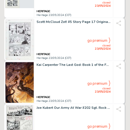
closed
23/05/2024
Heritage 23/05/2024 (CET)
Scott McCloud Zot! #5 Story Page 17 Original Art (Eclipse, 1984).
go premium
closed
23/05/2024
Heritage 23/05/2024 (CET)
Kai Carpenter The Last God: Book 1 of the Fellspyre Chronicles #9 Cover Original Art (DC/Black Label, 2020).
go premium
closed
23/05/2024
Heritage 23/05/2024 (CET)
Joe Kubert Our Army At War #202 Sgt. Rock Story Page 12 Original Art (DC, 1969).
go premium