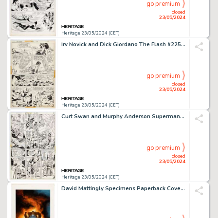
go premium
closed
23/05/2024
Heritage 23/05/2024 (CET)
Irv Novick and Dick Giordano The Flash #225 Story Page 8 Original Art (DC, 1974).
go premium
closed
23/05/2024
Heritage 23/05/2024 (CET)
Curt Swan and Murphy Anderson Superman #262 Story Page 15 Original Art (DC, 1973).
go premium
closed
23/05/2024
Heritage 23/05/2024 (CET)
David Mattingly Specimens Paperback Cover Painting Original Art (Ace Books, 1983).