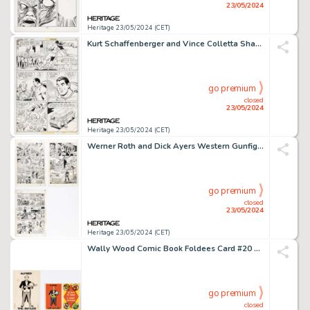
23/05/2024
Heritage 23/05/2024 (CET)
Kurt Schaffenberger and Vince Colletta Shazam! #29 Story Page 4 Original Art (DC, 1977).
go premium
closed
23/05/2024
Heritage 23/05/2024 (CET)
Werner Roth and Dick Ayers Western Gunfighters #5 Story Pages Original Art Group of 3 (Marvel, 1971). (Total: 3 Original Art)
go premium
closed
23/05/2024
Heritage 23/05/2024 (CET)
Wally Wood Comic Book Foldees Card #20 Alfred Pennyworth Illustration Original Art (Topps, 1966). (Total: 2 Items)
go premium
closed