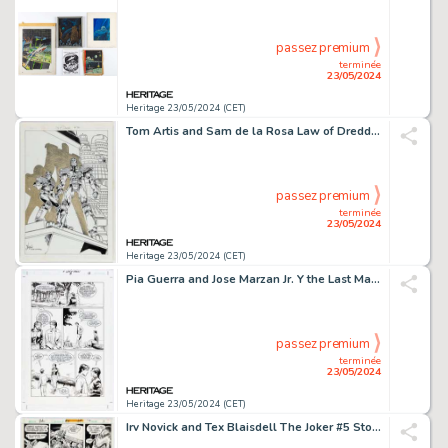
passez premium
terminée
23/05/2024
Heritage 23/05/2024 (CET)
Tom Artis and Sam de la Rosa Law of Dredd #26 Cover Original Art (Fleetway/Quality, 1991).
passez premium
terminée
23/05/2024
Heritage 23/05/2024 (CET)
Pia Guerra and Jose Marzan Jr. Y the Last Man #8 Story Page 13 Original Art (DC/Vertigo, 2003).
passez premium
terminée
23/05/2024
Heritage 23/05/2024 (CET)
Irv Novick and Tex Blaisdell The Joker #5 Story Page 3 Original Art (DC, 1976).