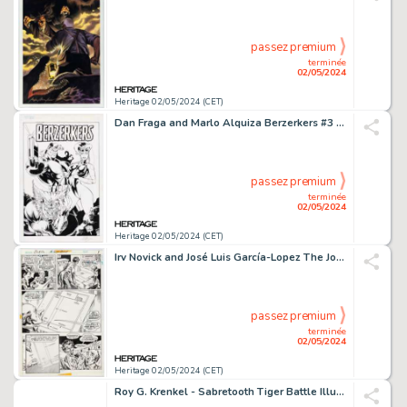
passez premium
terminée
02/05/2024
Heritage 02/05/2024 (CET)
Dan Fraga and Marlo Alquiza Berzerkers #3 Cover Original Art (Image, 1995).
passez premium
terminée
02/05/2024
Heritage 02/05/2024 (CET)
Irv Novick and José Luis García-Lopez The Joker #2 Story Page 9 Original Art (DC, 1975).
passez premium
terminée
02/05/2024
Heritage 02/05/2024 (CET)
Roy G. Krenkel - Sabretooth Tiger Battle Illustration Original Art (1935).