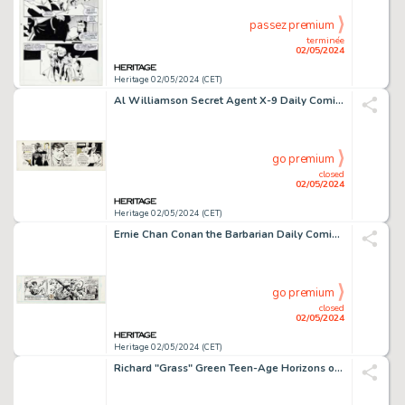
passez premium
terminée
02/05/2024
Heritage 02/05/2024 (CET)
Al Williamson Secret Agent X-9 Daily Comic Strip Original Art dated 5-1-67 (King Features Syndicate, 1967).
go premium
closed
02/05/2024
Heritage 02/05/2024 (CET)
Ernie Chan Conan the Barbarian Daily Comic Strip dated 1-27-79 (The Register and Tribune Syndicate, 1979).
go premium
closed
02/05/2024
Heritage 02/05/2024 (CET)
Richard "Grass" Green Teen-Age Horizons of Shangri-La #2 Complete 10-Page Story "The Haunted Mansion/Inside the Haunted Mansion" Original Art (Kitchen Sink, 1972). (Total: 10 Original Art)