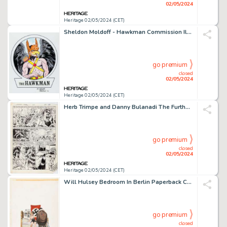
02/05/2024
Heritage 02/05/2024 (CET)
Sheldon Moldoff - Hawkman Commission Illustration Original Art (1992).
go premium
closed
02/05/2024
Heritage 02/05/2024 (CET)
Herb Trimpe and Danny Bulanadi The Further Adventures of Indiana Jones #24 Story Page 20 Original Art (Marvel, 1984).
go premium
closed
02/05/2024
Heritage 02/05/2024 (CET)
Will Hulsey Bedroom In Berlin Paperback Cover Painting Original Art (Brandon Books, c. 1970).
go premium
closed