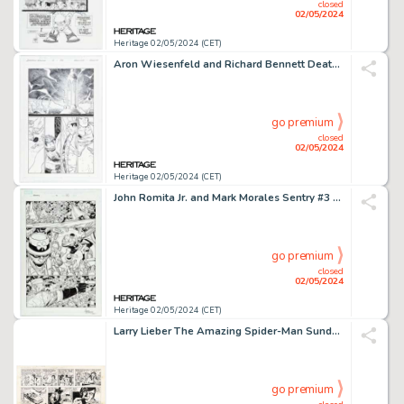
closed
02/05/2024
Heritage 02/05/2024 (CET)
Aron Wiesenfeld and Richard Bennett Deathblow / Wolverine #2 Story Page 27 Original Art (Image(WildStorm)/Marvel, 1997).
go premium
closed
02/05/2024
Heritage 02/05/2024 (CET)
John Romita Jr. and Mark Morales Sentry #3 Story Page 15 Original Art (Marvel, 2006).
go premium
closed
02/05/2024
Heritage 02/05/2024 (CET)
Larry Lieber The Amazing Spider-Man Sunday Comic Strip Original Art dated 6-7-81 (Register and Tribune Syndicate Inc., 1981).
go premium