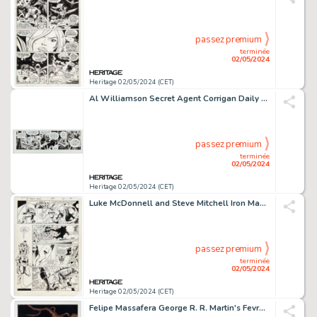
passez premium
terminée
02/05/2024
Heritage 02/05/2024 (CET)
Al Williamson Secret Agent Corrigan Daily Comic Strip Original Art dated 1-14-71 (King Features Syndicate, 1971).
passez premium
terminée
02/05/2024
Heritage 02/05/2024 (CET)
Luke McDonnell and Steve Mitchell Iron Man #183 Page 15 Original Art (Marvel, 1984).
passez premium
terminée
02/05/2024
Heritage 02/05/2024 (CET)
Felipe Massafera George R. R. Martin's Fevre Dream #2 Cover Original Art (Avatar Press, 2010).