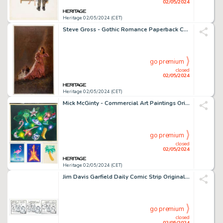
02/05/2024
Heritage 02/05/2024 (CET)
Steve Gross - Gothic Romance Paperback Cover Illustration Original Art (Tower, c. 1970s).
go premium
closed
02/05/2024
Heritage 02/05/2024 (CET)
Mick McGinty - Commercial Art Paintings Original Art Group of 4 (c. 1990s). (Total: 4 Original Art)
go premium
closed
02/05/2024
Heritage 02/05/2024 (CET)
Jim Davis Garfield Daily Comic Strip Original Art dated 3-1-96 (PAWS/Universal Press Syndicate, 1996).
go premium
closed
02/05/2024