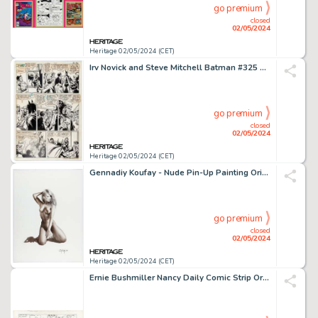
go premium
closed
02/05/2024
Heritage 02/05/2024 (CET)
Irv Novick and Steve Mitchell Batman #325 Story Page 8 Original Art (DC, 1980).
go premium
closed
02/05/2024
Heritage 02/05/2024 (CET)
Gennadiy Koufay - Nude Pin-Up Painting Original Art (1998).
go premium
closed
02/05/2024
Heritage 02/05/2024 (CET)
Ernie Bushmiller Nancy Daily Comic Strip Original Art dated 6-16-47 (United Feature Syndicate, 1947).