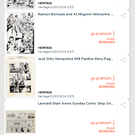
Heritage 02/05/2024 (CET)
Ramon Bernado and Al Milgrom Wolverine #98 Story Page 16 Original Art (Marvel, 1996).
go premium
closed
02/05/2024
Heritage 02/05/2024 (CET)
José Ortiz Vampirella #96 Pantha Story Page 4 Original Art (Warren, 1981).
go premium
closed
02/05/2024
Heritage 02/05/2024 (CET)
Leonard Starr Annie Sunday Comic Strip Original Art dated 1-6 (Chicago Tribune, c. 1980s).
go premium
closed
02/05/2024