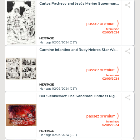
Carlos Pacheco and Jesús Merino Superman / Batman #16 Splash Page 14 Original Art (DC, 2005).
passez premium
terminée
02/05/2024
Heritage 02/05/2024 (CET)
Carmine Infantino and Rudy Nebres Star Wars Annual #2 Story Pages 25 & 29 Original Art (Marvel, 1982). (Total: 2 Original Art)
passez premium
terminée
02/05/2024
Heritage 02/05/2024 (CET)
Bill Sienkiewicz The Sandman: Endless Nights "Delirium - Going Inside" Double Page Spread 15-16 Element Original Art (DC, 2003).
passez premium
terminée
02/05/2024
Heritage 02/05/2024 (CET)