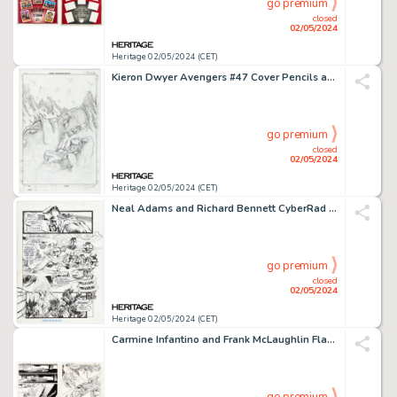
go premium
closed
02/05/2024
Heritage 02/05/2024 (CET)
Kieron Dwyer Avengers #47 Cover Pencils and Avengers #50 Preliminary Original Art (2001-02).
go premium
closed
02/05/2024
Heritage 02/05/2024 (CET)
Neal Adams and Richard Bennett CyberRad Deathwatch 2000 #1 Story Page 2 Original Art (Continuity, 1993).
go premium
closed
02/05/2024
Heritage 02/05/2024 (CET)
Carmine Infantino and Frank McLaughlin Flash #337 Story Pages 15 & 22 Original Art (DC, 1984). (Total: 2 Original Art)