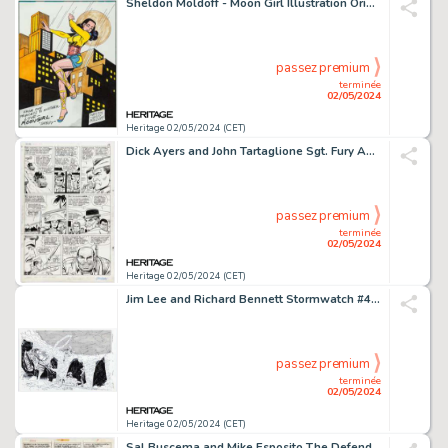
Sheldon Moldoff - Moon Girl Illustration Original Art (undated).
passez premium
terminée
02/05/2024
Heritage 02/05/2024 (CET)
Dick Ayers and John Tartaglione Sgt. Fury Annual #3 Story Page 17 Original Art (Marvel, 1967).
passez premium
terminée
02/05/2024
Heritage 02/05/2024 (CET)
Jim Lee and Richard Bennett Stormwatch #47 Splash Page 13 Original Art (Image, 1997).
passez premium
terminée
02/05/2024
Heritage 02/05/2024 (CET)
Sal Buscema and Mike Esposito The Defenders #16 Story Page 5 Original Art (Marvel, 1974).