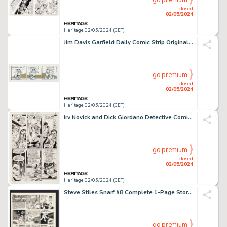
go premium
closed
02/05/2024
Heritage 02/05/2024 (CET)
Jim Davis Garfield Daily Comic Strip Original Art dated 5-5-94 (United Feature Syndicate, 1994).
go premium
closed
02/05/2024
Heritage 02/05/2024 (CET)
Irv Novick and Dick Giordano Detective Comics #418 Story Page 8 Original Art (DC, 1971).
go premium
closed
02/05/2024
Heritage 02/05/2024 (CET)
Steve Stiles Snarf #8 Complete 1-Page Story "Livestock Funnies" Original Art (Kitchen Sink, 1978).
go premium