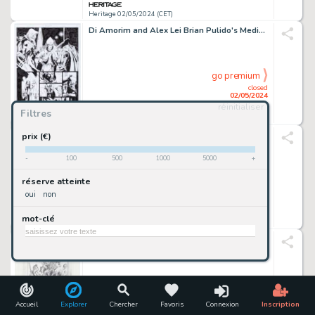
Heritage 02/05/2024 (CET)
Di Amorim and Alex Lei Brian Pulido's Medieval Lady Death #4 Story Pages 7-13 Original Art (Avatar Press, 2005). (Total: 6 Original Art)
go premium
closed
02/05/2024
réinitialiser
Filtres
Heritage 02/05/2024 (CET)
Anthony Cataldo Whiz Comics #137 Golden Arrow Story Page 7 Original Art (Fawcett, 1951).
prix (€)
-
100
500
1000
5000
+
go premium
réserve atteinte
closed
oui
non
02/05/2024
mot-clé
Heritage 02/05/2024 (CET)
John Romita Sr. The Incredible Hulk #443 Cover Preliminary Original Art (Marvel, 1996).
go premium
closed
02/05/2024
Accueil
Explorer
Chercher
Favoris
Connexion
Inscription