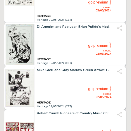
go premium
closed
02/05/2024
Heritage 02/05/2024 (CET)
Di Amorim and Rob Lean Brian Pulido's Medieval Lady Death #4 Cover Original Art (Avatar Press, 2005).
go premium
closed
02/05/2024
Heritage 02/05/2024 (CET)
Mike Grell and Gray Morrow Green Arrow: The Wonder Year #4 Story Page 20 Original Art (DC, 1993).
go premium
closed
02/05/2024
Heritage 02/05/2024 (CET)
Robert Crumb Pioneers of Country Music Collector-Card Layout Original Art and Accompanying Poster Group of 2 (Yazoo Records/Kitchen Sink Press 1985-2007). (Total: 2 Original Art)