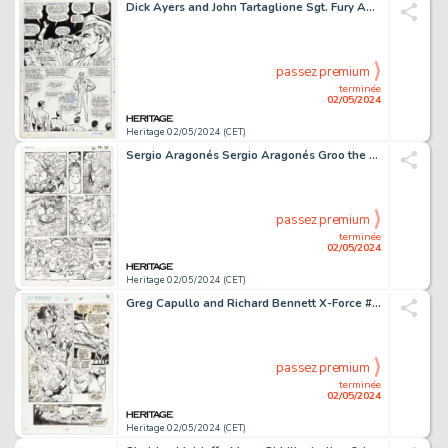
Dick Ayers and John Tartaglione Sgt. Fury Annual #3 Story Page 14 Original Art (Marvel, 1967).
passez premium
terminée
02/05/2024
Heritage 02/05/2024 (CET)
Sergio Aragonés Sergio Aragonés Groo the Wanderer #34 Story Pages 22 Original Art (Marvel, 1987).
passez premium
terminée
02/05/2024
Heritage 02/05/2024 (CET)
Greg Capullo and Richard Bennett X-Force #24 Story Page 7 Original Art (Marvel, 1993).
passez premium
terminée
02/05/2024
Heritage 02/05/2024 (CET)