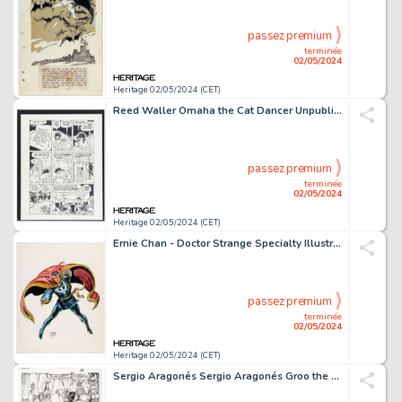
passez premium
terminée
02/05/2024
Heritage 02/05/2024 (CET)
Reed Waller Omaha the Cat Dancer Unpublished Story Page Original Art (Kitchen Sink Press, c. 1986).
passez premium
terminée
02/05/2024
Heritage 02/05/2024 (CET)
Ernie Chan - Doctor Strange Specialty Illustration Original Art (1979).
passez premium
terminée
02/05/2024
Heritage 02/05/2024 (CET)
Sergio Aragonés Sergio Aragonés Groo the Wanderer #34 Story Pages 19 Original Art (Marvel, 1987).