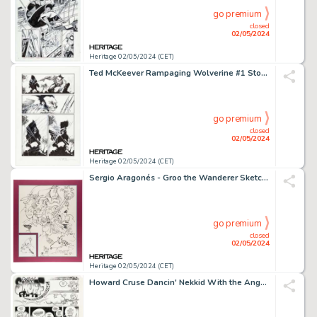
go premium
closed
02/05/2024
Heritage 02/05/2024 (CET)
Ted McKeever Rampaging Wolverine #1 Story Page 9 Original Art (Marvel, 2009).
go premium
closed
02/05/2024
Heritage 02/05/2024 (CET)
Sergio Aragonés - Groo the Wanderer Sketches Original Art Group of 2 (1992).
go premium
closed
02/05/2024
Heritage 02/05/2024 (CET)
Howard Cruse Dancin' Nekkid With the Angels Complete 3-Page Story "Creepy Snuff Porn" Original Art (Kitchen Sink Press, 1987). (Total: 3 Items)