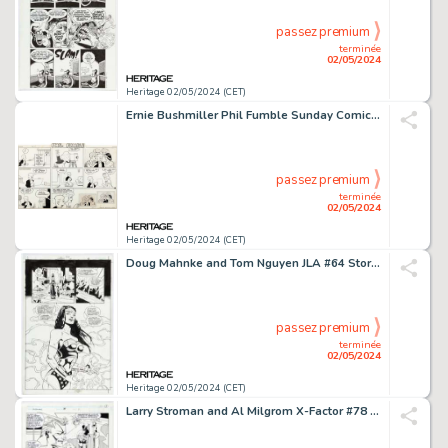
passez premium
terminée
02/05/2024
Heritage 02/05/2024 (CET)
Ernie Bushmiller Phil Fumble Sunday Comic Strip Original Art dated 9-11-38 (United Feature Syndicate, 1938).
passez premium
terminée
02/05/2024
Heritage 02/05/2024 (CET)
Doug Mahnke and Tom Nguyen JLA #64 Story Page 16 Original Art (DC, 2002).
passez premium
terminée
02/05/2024
Heritage 02/05/2024 (CET)
Larry Stroman and Al Milgrom X-Factor #78 Story Page 3 Original Art (Marvel, 1992).