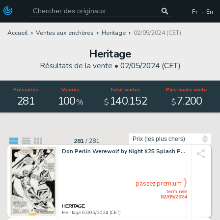
Fr → En
Accueil
Ventes aux enchères
Heritage
02/05/2024 (CET)
Heritage
Résultats de la vente •
02/05/2024 (CET)
Présentés
Vendus
Total ventes
Plus haute vente
281
100
140
152
7
200
.
.
%
$
$
Trier par
281
/
281
Don Perlin Werewolf by Night #25 Splash Page 17 Original Art (Marvel, 1975).
passez premium
terminée
02/05/2024
Heritage 02/05/2024 (CET)