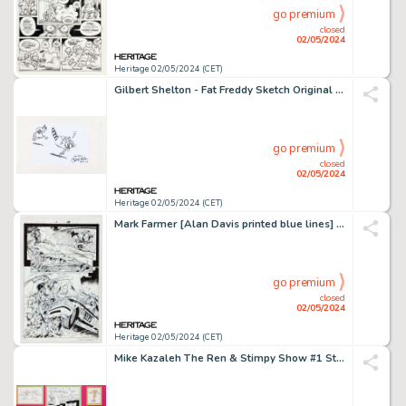
go premium
closed
02/05/2024
Heritage 02/05/2024 (CET)
Gilbert Shelton - Fat Freddy Sketch Original Art (2006).
go premium
closed
02/05/2024
Heritage 02/05/2024 (CET)
Mark Farmer [Alan Davis printed blue lines] Wolverine #1 Marvel NOW! Story Page 18 Original Art (Marvel, 2013).
go premium
closed
02/05/2024
Heritage 02/05/2024 (CET)
Mike Kazaleh The Ren & Stimpy Show #1 Story Page 2 and Sketch Original Art with Air Fouler (Marvel, 1992).