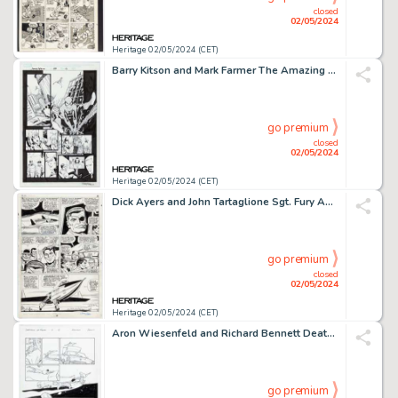
closed
02/05/2024
Heritage 02/05/2024 (CET)
Barry Kitson and Mark Farmer The Amazing Spider-Man #558 Story Page 13 Original Art (Marvel, 2008).
go premium
closed
02/05/2024
Heritage 02/05/2024 (CET)
Dick Ayers and John Tartaglione Sgt. Fury Annual #3 Story Page 16 Original Art (Marvel, 1967).
go premium
closed
02/05/2024
Heritage 02/05/2024 (CET)
Aron Wiesenfeld and Richard Bennett Deathblow / Wolverine #1 Story Page 19 Original Art (Image(WildStorm)/Marvel, 1996).
go premium