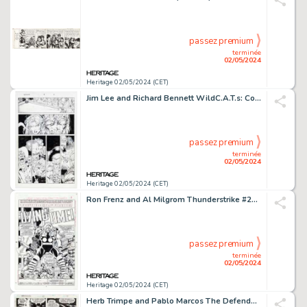
passez premium
terminée
02/05/2024
Heritage 02/05/2024 (CET)
Jim Lee and Richard Bennett WildC.A.T.s: Covert Action Teams #8 Story Page 3 Original Art (Image, 1994).
passez premium
terminée
02/05/2024
Heritage 02/05/2024 (CET)
Ron Frenz and Al Milgrom Thunderstrike #23 Splash Page 3 Original Art (Marvel, 1995).
passez premium
terminée
02/05/2024
Heritage 02/05/2024 (CET)
Herb Trimpe and Pablo Marcos The Defenders #68 Story Page 8 Original Art (Marvel, 1979).