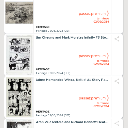
passez premium
terminée
02/05/2024
Heritage 02/05/2024 (CET)
Jim Cheung and Mark Morales Infinity #6 Story Page 13 Original Art (Marvel, 2014).
passez premium
terminée
02/05/2024
Heritage 02/05/2024 (CET)
Jaime Hernandez Whoa, Nellie! #1 Story Page 18 Xo and Gina Bravo Original Art (Fantagraphics, 1996).
passez premium
terminée
02/05/2024
Heritage 02/05/2024 (CET)
Aron Wiesenfeld and Richard Bennett Deathblow / Wolverine #2 Story Page 7 Original Art (Image(WildStorm)/Marvel, 1997).