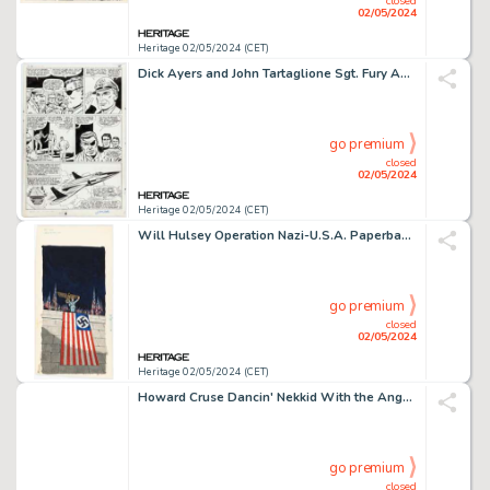
closed
02/05/2024
Heritage 02/05/2024 (CET)
Dick Ayers and John Tartaglione Sgt. Fury Annual #3 Story Page 15 Original Art (Marvel, 1967).
go premium
closed
02/05/2024
Heritage 02/05/2024 (CET)
Will Hulsey Operation Nazi-U.S.A. Paperback Cover Painting Original Art (Major Books, 1976). (Total: 2 Items)
go premium
closed
02/05/2024
Heritage 02/05/2024 (CET)
Howard Cruse Dancin' Nekkid With the Angels Complete 1-Page Story "Me & Space" Original Art (Kitchen Sink Press, 1987).
go premium
closed