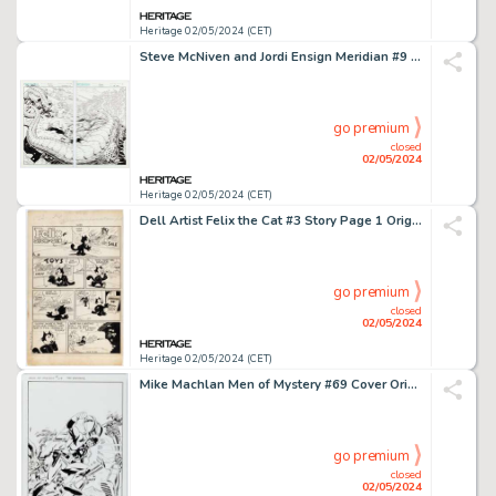
Heritage 02/05/2024 (CET)
Steve McNiven and Jordi Ensign Meridian #9 Double Splash Pages 2-3 Original Art (CrossGen, 2001). (Total: 2 Original Art)
go premium
closed
02/05/2024
Heritage 02/05/2024 (CET)
Dell Artist Felix the Cat #3 Story Page 1 Original Art (Dell, 1948).
go premium
closed
02/05/2024
Heritage 02/05/2024 (CET)
Mike Machlan Men of Mystery #69 Cover Original Art (AC, 2007).
go premium
closed
02/05/2024