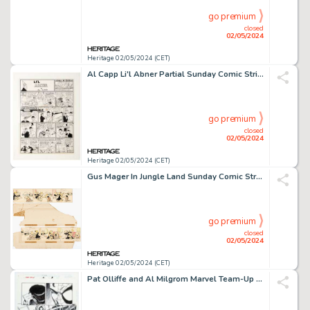
go premium
closed
02/05/2024
Heritage 02/05/2024 (CET)
Al Capp Li'l Abner Partial Sunday Comic Strip Original Art dated 6-20-43 (United Feature Syndicate, 1943).
go premium
closed
02/05/2024
Heritage 02/05/2024 (CET)
Gus Mager In Jungle Land Sunday Comic Strip Fragments Original Art Group of 2 (c. 1900). (Total: 2 Original Art)
go premium
closed
02/05/2024
Heritage 02/05/2024 (CET)
Pat Olliffe and Al Milgrom Marvel Team-Up #2 Story Page 3 Spider-Man Original Art (Marvel, 1997).