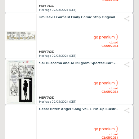
Heritage 02/05/2024 (CET)
Jim Davis Garfield Daily Comic Strip Original Art dated 4-29-89 (United Feature Syndicate, 1989).
go premium
closed
02/05/2024
Heritage 02/05/2024 (CET)
Sal Buscema and Al Milgrom Spectacular Spider-Man #231 Page 18 Original Art (Marvel, 1996).
go premium
closed
02/05/2024
Heritage 02/05/2024 (CET)
Cesar Britez Angel Song Vol. 1 Pin-Up Illustration Original Art (SQP, 2006).
go premium
closed
02/05/2024