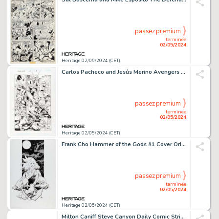
passez premium
terminée
02/05/2024
Heritage 02/05/2024 (CET)
Carlos Pacheco and Jesús Merino Avengers Forever #5 Story Page 8 Original Art (Marvel, 1999).
passez premium
terminée
02/05/2024
Heritage 02/05/2024 (CET)
Frank Cho Hammer of the Gods #1 Cover Original Art (Insight Studios, 2001).
passez premium
terminée
02/05/2024
Heritage 02/05/2024 (CET)
Milton Caniff Steve Canyon Daily Comic Strip Original Art dated 4-25-47 (Field Enterprises, 1947).