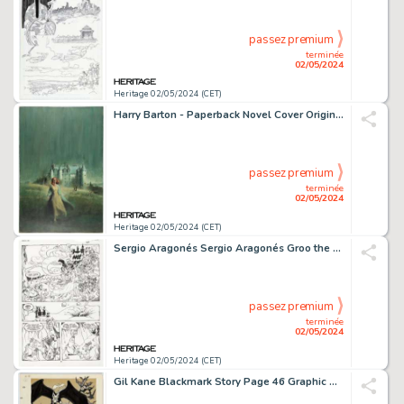
passez premium
terminée
02/05/2024
Heritage 02/05/2024 (CET)
Harry Barton - Paperback Novel Cover Original Art (c. 1970s).
passez premium
terminée
02/05/2024
Heritage 02/05/2024 (CET)
Sergio Aragonés Sergio Aragonés Groo the Wanderer #34 Story Pages 21 Original Art (Marvel, 1987).
passez premium
terminée
02/05/2024
Heritage 02/05/2024 (CET)
Gil Kane Blackmark Story Page 46 Graphic Novel Illustration Original Art (Bantam Books, 1971).