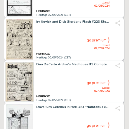
closed
02/05/2024
Heritage 02/05/2024 (CET)
Irv Novick and Dick Giordano Flash #223 Story Page 3 Original Art (DC, 1973).
go premium
closed
02/05/2024
Heritage 02/05/2024 (CET)
Dan DeCarlo Archie's Madhouse #1 Complete 1-Page Story "Last Laff" Original Art (Archie, 1959).
go premium
closed
02/05/2024
Heritage 02/05/2024 (CET)
Dave Sim Cerebus In Hell #84 "Narutobus #1" Story Page 11 Original Art (Aardvark-Vanaheim, 2024).
go premium