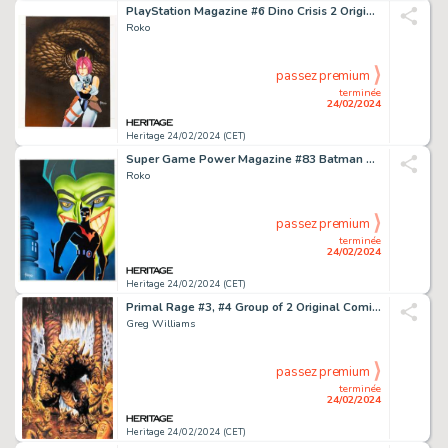
PlayStation Magazine #6 Dino Crisis 2 Original Magazine Cover Art (Nova Cultural, 1999).
Roko
passez premium
terminée
24/02/2024
Heritage 24/02/2024 (CET)
Super Game Power Magazine #83 Batman Beyond: Return of the Joker Original Magazine Cover Art (Nova Cultural, 2000).
Roko
passez premium
terminée
24/02/2024
Heritage 24/02/2024 (CET)
Primal Rage #3, #4 Group of 2 Original Comic Book Cover Art (Sirius, 1996).
Greg Williams
passez premium
terminée
24/02/2024
Heritage 24/02/2024 (CET)