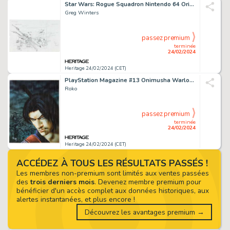
Star Wars: Rogue Squadron Nintendo 64 Original Preliminary Concept Box Art (LucasArts, 1998).
Greg Winters
passez premium
terminée
24/02/2024
Heritage 24/02/2024 (CET)
PlayStation Magazine #13 Onimusha Warlords Original Magazine Cover Art (Nova Cultural, 2001).
Roko
passez premium
terminée
24/02/2024
Heritage 24/02/2024 (CET)
ACCÉDEZ À TOUS LES RÉSULTATS PASSÉS !
Les membres non-premium sont limités aux ventes passées
des
trois derniers mois
. Devenez membre premium pour
bénéficier d'un accès complet aux données historiques, aux
alertes instantanées, et plus encore !
Découvrez les avantages premium →