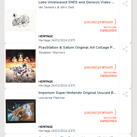
Lobo Unreleased SNES and Genesis Video Game Original Unused Box & Spot Illustration Art (Ocean Software, 1996).
Val Semeiks & John Dell
passez premium
terminée
24/02/2024
Heritage 24/02/2024 (CET)
PlayStation & Saturn Original Art Collage Painting (Playmates, 1996).
Skeleton Warriors
passez premium
terminée
24/02/2024
Heritage 24/02/2024 (CET)
Imperium Super Nintendo Original Unused Box Art (Vic Tokai, 1992).
Lawrence Fletcher
passez premium
terminée
24/02/2024
Heritage 24/02/2024 (CET)