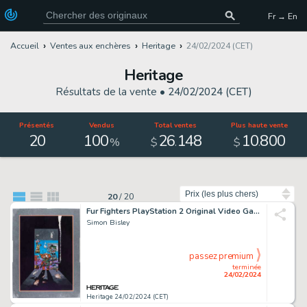
Fr → En
Accueil
Ventes aux enchères
Heritage
24/02/2024 (CET)
Heritage
Résultats de la vente •
24/02/2024 (CET)
Présentés
Vendus
Total ventes
Plus haute vente
20
100
26
148
10
800
.
.
%
$
$
Trier par
20
/
20
Fur Fighters PlayStation 2 Original Video Game Box Art (Acclaim, 2001).
Simon Bisley
passez premium
terminée
24/02/2024
Heritage 24/02/2024 (CET)