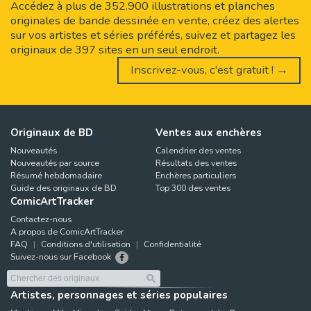
Accédez à plus de 352.900 illustrations et planches
originales de bande dessinée en vente, créez des alertes
sur vos artistes et séries préférés, suivez et partagez les
originaux de 397 sites en un seul endroit.
Inscrivez-vous, c'est gratuit ! →
Originaux de BD
Ventes aux enchères
Nouveautés
Calendrier des ventes
Nouveautés par source
Résultats des ventes
Résumé hebdomadaire
Enchères particuliers
Guide des originaux de BD
Top 300 des ventes
ComicArtTracker
Contactez-nous
A propos de ComicArtTracker
FAQ
Conditions d'utilisation
Confidentialité
Suivez-nous sur Facebook
Artistes, personnages et séries populaires