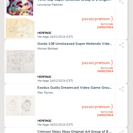
Lawrence Fletcher
passez premium
terminée
24/02/2024
Heritage 24/02/2024 (CET)
Gordo 106 Unreleased Super Nintendo Video Game Original Preliminary Box Art (DTMC, 1993).
Michel Bohbot
passez premium
terminée
24/02/2024
Heritage 24/02/2024 (CET)
Exodus Guilty Dreamcast Video Game Group of 2 Original Art Pages (Abel, 2001).
Nao Tajima
passez premium
terminée
24/02/2024
Heritage 24/02/2024 (CET)
Crimson Skies Xbox Original Art Group of 8 Storyboards (Microsoft, 2003).