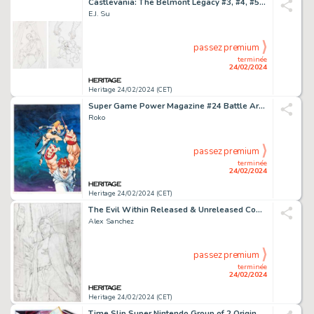
Castlevania: The Belmont Legacy #3, #4, #5 Original Comic Book Cover Art (IDW, 2005).
E.J. Su
passez premium
terminée
24/02/2024
Heritage 24/02/2024 (CET)
Super Game Power Magazine #24 Battle Arena Toshinden 2 Original Magazine Cover Art (Nova Cultural, 1993).
Roko
passez premium
terminée
24/02/2024
Heritage 24/02/2024 (CET)
The Evil Within Released & Unreleased Comic Book Cover Group of 2 Original Art (Titan Comics, 2014).
Alex Sanchez
passez premium
terminée
24/02/2024
Heritage 24/02/2024 (CET)
Time Slip Super Nintendo Group of 2 Original Preliminary Box Art (Vic Tokai, 1993).