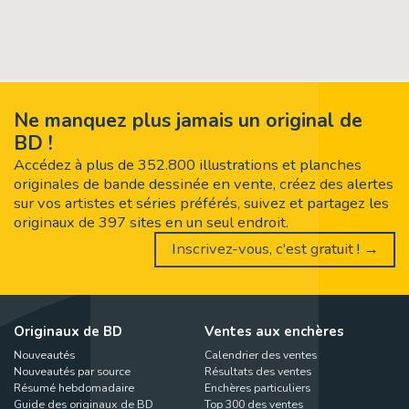
Ne manquez plus jamais un original de
BD !
Accédez à plus de 352.800 illustrations et planches
originales de bande dessinée en vente, créez des alertes
sur vos artistes et séries préférés, suivez et partagez les
originaux de 397 sites en un seul endroit.
Inscrivez-vous, c'est gratuit ! →
Originaux de BD
Ventes aux enchères
Nouveautés
Calendrier des ventes
Nouveautés par source
Résultats des ventes
Résumé hebdomadaire
Enchères particuliers
Guide des originaux de BD
Top 300 des ventes