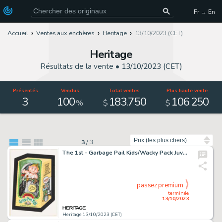
Fr → En
Accueil
Ventes aux enchères
Heritage
13/10/2023 (CET)
Heritage
Résultats de la vente •
13/10/2023 (CET)
Présentés
Vendus
Total ventes
Plus haute vente
3
100
183
750
106
250
.
.
%
$
$
Trier par
3
/
3
The 1st - Garbage Pail Kids/Wacky Pack Juvenile Doll-inquent Unpublished Illustration Original Art (Topps, 1985). ...
passez premium
terminée
13/10/2023
Heritage 13/10/2023 (CET)