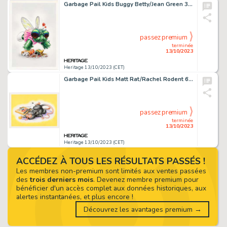
Garbage Pail Kids Buggy Betty/Jean Green 39 a/b Series 1 Illustration Original Art (Topps, 1985)....
passez premium
terminée
13/10/2023
Heritage 13/10/2023 (CET)
Garbage Pail Kids Matt Rat/Rachel Rodent 66 a/b Series 2 Illustration Original Art (Topps, 1985)....
passez premium
terminée
13/10/2023
Heritage 13/10/2023 (CET)
ACCÉDEZ À TOUS LES RÉSULTATS PASSÉS !
Les membres non-premium sont limités aux ventes passées
des
trois derniers mois
. Devenez membre premium pour
bénéficier d'un accès complet aux données historiques, aux
alertes instantanées, et plus encore !
Découvrez les avantages premium →