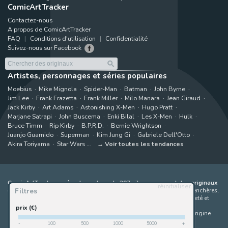
ComicArtTracker
Contactez-nous
A propos de ComicArtTracker
FAQ
Conditions d'utilisation
Confidentialité
Suivez-nous sur Facebook
Artistes, personnages et séries populaires
Moebius
Mike Mignola
Spider-Man
Batman
John Byrne
Jim Lee
Frank Frazetta
Frank Miller
Milo Manara
Jean Giraud
Jack Kirby
Art Adams
Astonishing X-Men
Hugo Pratt
Marjane Satrapi
John Buscema
Enki Bilal
Les X-Men
Hulk
Bruce Timm
Rip Kirby
B.P.R.D.
Bernie Wrightson
Juanjo Guarnido
Superman
Kim Jung Gi
Gabriele Dell'Otto
Akira Toriyama
Star Wars
Voir toutes les tendances
ComicArtTracker agrège le contenu de 397 sites proposant des originaux
réinitialiser
Filtres
de bandes dessinées à la vente
(galeries, maisons de ventes aux enchères,
places de marché et sites d'artistes). Aucun produit ne peut être acheté et
aucune enchère ne peut être effectuée directement sur le site de
prix (€)
ComicArtTracker. En cas de différence entre les contenus, le site d'origine
prévaut toujours. Certains liens sur ComicArtTracker sont des liens
-
100
500
1000
5000
+