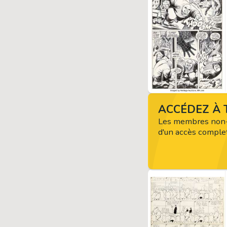
ACCÉDEZ À T
Les membres non-
d'un accès complet