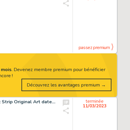
passez premium
s mois
. Devenez membre premium pour bénéficier
core !
Découvrez les avantages premium →
Winsor McCay Little Nemo in Slumberland Sunday Comic Strip Original Art dated 01-24-1909 (The New York Herald, 190...
terminée
11/03/2023