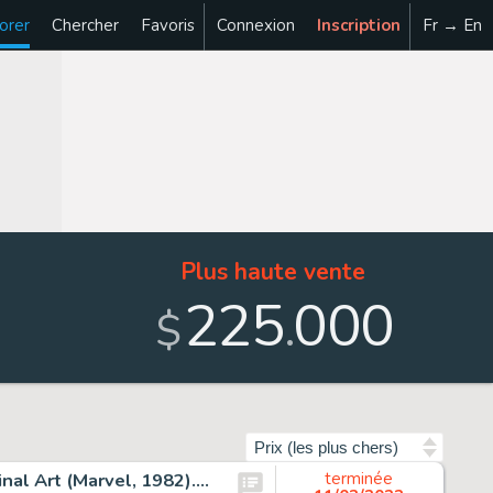
orer
Chercher
Favoris
Connexion
Inscription
Fr → En
Plus haute vente
225
000
.
$
Trier par
al Art (Marvel, 1982)....
terminée