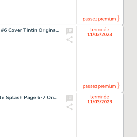
passez premium
Hergé (Georges Remi dit) Album à colorier Grand Format #6 Cover Tintin Original Art (Casterman, 1962).... (Total: 2 Original Art)
terminée
11/03/2023
passez premium
Enrico Marini Batman: The Dark Prince Charming #1 Double Splash Page 6-7 Original Art (DC/Dargaud, 2018)....
terminée
11/03/2023