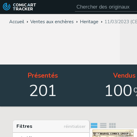
COMiC
ART
TRACKER
Accueil
Ventes aux enchères
Heritage
11/03/2023 (C
Présentés
Vendus
201
100
Filtres
réinitialiser