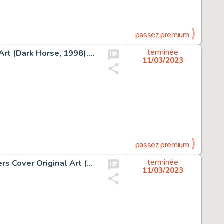
passez premium
t (Dark Horse, 1998)....
terminée
11/03/2023
passez premium
Jean-Claude Mézières Valerian, The City of Shifting Waters Cover Original Art (Dargaud, 1976)....
terminée
11/03/2023