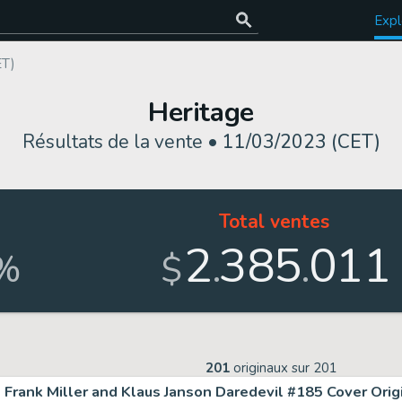
Expl
ET)
Heritage
Résultats de la vente •
11/03/2023 (CET)
Total ventes
2
385
011
.
.
%
$
201
originaux sur
201
Frank Miller and Klaus Janson Daredevil #185 Cover Origin