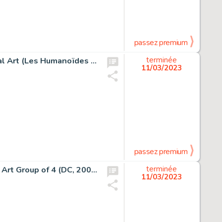
passez premium
Juan Gimenez Metabarons #1 Title Splash Page 1 Original Art (Les Humanoïdes Associés, 1992)....
terminée
11/03/2023
passez premium
Paul Pope Batman: Year 100 #1 Story Pages 1-4 Original Art Group of 4 (DC, 2006).... (Total: 4 Original Art)
terminée
11/03/2023