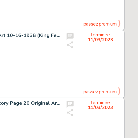
passez premium
George Herriman Krazy Kat Sunday Comic Strip Original Art 10-16-1938 (King Features Syndicate, 1938)....
terminée
11/03/2023
passez premium
Jean Giraud (Moebius) Major Fatal, The Airtight Garage Story Page 20 Original Art (Métal Hurlant, 1976-1978)....
terminée
11/03/2023