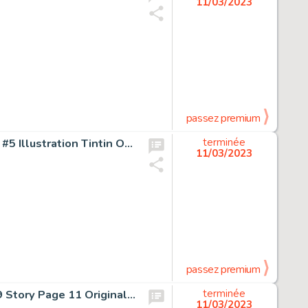
11/03/2023
passez premium
Hergé (Georges Remi dit) Album à colorier Grand Format #5 Illustration Tintin Original Art (Casterman, 1961).... (Total: 2 Original Art)
terminée
11/03/2023
passez premium
John Romita Sr. and Jim Mooney Amazing Spider-Man #69 Story Page 11 Original Art (Marvel, 1969)....
terminée
11/03/2023