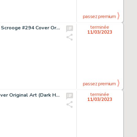
passez premium
Don Rosa The Life and Times of Scrooge McDuck - Uncle Scrooge #294 Cover Original Art (Gladstone, 1995)....
terminée
11/03/2023
passez premium
Mathieu Lauffray Star Wars: Heir to the Empire #6 of 6 Cover Original Art (Dark Horse Comics, 1996)....
terminée
11/03/2023