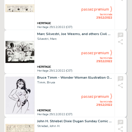
passez premium
terminée
29/12/2022
Heritage 29/12/2022 (CET)
Marc Silvestri, Joe Weems, and others Civil War: The Initiative #1 Double Page Spread 6-7 Original Art (Marvel, 20...
Silvestri, Marc
passez premium
terminée
29/12/2022
Heritage 29/12/2022 (CET)
Bruce Timm - Wonder Woman Illustration Original Art (undated)....
Timm, Bruce
passez premium
terminée
29/12/2022
Heritage 29/12/2022 (CET)
John H. Striebel Dixie Dugan Sunday Comic Strip Original Art dated 3-4-1934 Group of 2 (McNaught Syndicate, 1934)....
Striebel, John H.