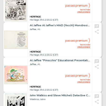
passez premium
terminée
29/12/2022
Heritage 29/12/2022 (CET)
Al Jaffee Al Jaffee's MAD (Yecch!) Monstrosities Complete 3-Page Story Original Art Group of 3 (Warner Books, 1974... (Total: 3 Original Art)
Jaffee, Al
passez premium
terminée
29/12/2022
Heritage 29/12/2022 (CET)
Al Jaffee "Pinocchio" Educational Presentation Illustrations Original Art Group of 9 (c. 1990s).... (Total: 9 Original Art)
Jaffee, Al
passez premium
terminée
29/12/2022
Heritage 29/12/2022 (CET)
John Watkiss and Steve Mitchell Detective Comics #746 Story Page 14 Original Art (DC, 2000)....
Watkiss, John