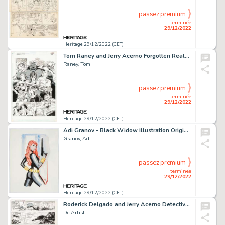
passez premium
terminée
29/12/2022
Heritage 29/12/2022 (CET)
Tom Raney and Jerry Acerno Forgotten Realms Annual Comic Book #1 Story Page 50 Original Art (DC, 1990)....
Raney, Tom
passez premium
terminée
29/12/2022
Heritage 29/12/2022 (CET)
Adi Granov - Black Widow Illustration Original Art (undated)....
Granov, Adi
passez premium
terminée
29/12/2022
Heritage 29/12/2022 (CET)
Roderick Delgado and Jerry Acerno Detective Comics #595 Story Page 12 Original Art (DC, 1988)....
Dc Artist