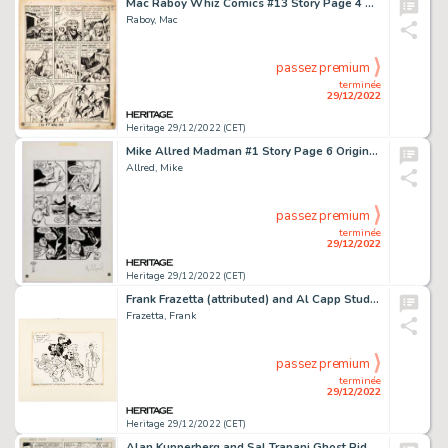
Mac Raboy Whiz Comics #13 Story Page 4 Dr. Voodoo Original Art (Fawcett, 1941)....
Raboy, Mac
passez premium
terminée
29/12/2022
Heritage 29/12/2022 (CET)
Mike Allred Madman #1 Story Page 6 Original Art (Tundra, 1992)....
Allred, Mike
passez premium
terminée
29/12/2022
Heritage 29/12/2022 (CET)
Frank Frazetta (attributed) and Al Capp Studio Providence, R.I., Sunday Journal Li'l Abner Illustration Original A...
Frazetta, Frank
passez premium
terminée
29/12/2022
Heritage 29/12/2022 (CET)
Alan Kupperberg and Sal Trapani Ghost Rider #61 Story Page 9 Original Art (Marvel, 1981)....