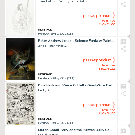
Twenty-First Century Comic Artist
passez premium
terminée
29/12/2022
Heritage 29/12/2022 (CET)
Peter Andrew Jones - Science Fantasy Painting Original Art (undated)....
Jones, Peter Andrew
passez premium
terminée
29/12/2022
Heritage 29/12/2022 (CET)
Don Heck and Vince Colletta Giant-Size Defenders #4 Story Page 21 Original Art (Marvel, 1975)....
Heck, Don
passez premium
terminée
29/12/2022
Heritage 29/12/2022 (CET)
Milton Caniff Terry and the Pirates Daily Comic Strip Original Art dated 6-13-38 (Chicago Tribune-N.Y. News Syndic...
Caniff, Milton