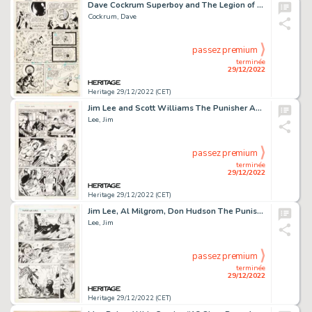
Dave Cockrum Superboy and The Legion of Super-Heroes #198 Story Page 14 Original Art (DC, 1973)....
Cockrum, Dave
passez premium
terminée
29/12/2022
Heritage 29/12/2022 (CET)
Jim Lee and Scott Williams The Punisher Annual #2 Story Page 2 Original Art (Marvel, 1989)....
Lee, Jim
passez premium
terminée
29/12/2022
Heritage 29/12/2022 (CET)
Jim Lee, Al Milgrom, Don Hudson The Punisher War Journal #19 Story Page 12 Original Art (Marvel, 1990)....
Lee, Jim
passez premium
terminée
29/12/2022
Heritage 29/12/2022 (CET)