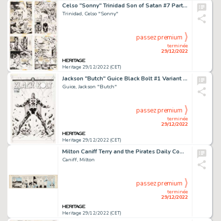
Celso "Sonny" Trinidad Son of Satan #7 Partial Story "Mirror of Judgement" Original Art Group of 11 (Marvel, 1976)... (Total: 11 Original Art)
Trinidad, Celso "Sonny"
passez premium
terminée
29/12/2022
Heritage 29/12/2022 (CET)
Jackson "Butch" Guice Black Bolt #1 Variant Cover Original Art (Marvel, 2017)....
Guice, Jackson "Butch"
passez premium
terminée
29/12/2022
Heritage 29/12/2022 (CET)
Milton Caniff Terry and the Pirates Daily Comic Strip Original Art dated 5-14-35 (Chicago Tribune, 1935). ...
Caniff, Milton
passez premium
terminée
29/12/2022
Heritage 29/12/2022 (CET)