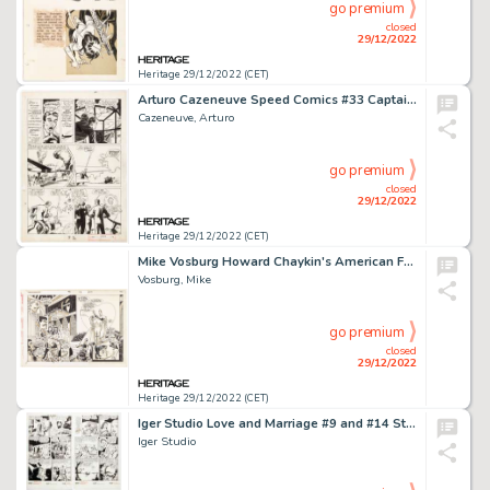
go premium
closed
29/12/2022
Heritage 29/12/2022 (CET)
Arturo Cazeneuve Speed Comics #33 Captain Freedom Story Page 2 Original Art (Harvey Comics, 1944). ...
Cazeneuve, Arturo
go premium
closed
29/12/2022
Heritage 29/12/2022 (CET)
Mike Vosburg Howard Chaykin's American Flagg #12 Double Page Spread 18-19 Original Art (First, 1989)....
Vosburg, Mike
go premium
closed
29/12/2022
Heritage 29/12/2022 (CET)
Iger Studio Love and Marriage #9 and #14 Story Pages Original Art Group of 7 (I.W Publishing/Super Comics/Superior... (Total: 7 Original Art)
Iger Studio