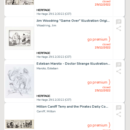
closed
29/12/2022
Heritage 29/12/2022 (CET)
Jim Woodring "Game Over" Illustration Original Art (2018). ...
Woodring, Jim
go premium
closed
29/12/2022
Heritage 29/12/2022 (CET)
Esteban Maroto - Doctor Strange Illustration Original Art (2013)....
Maroto, Esteban
go premium
closed
29/12/2022
Heritage 29/12/2022 (CET)
Milton Caniff Terry and the Pirates Daily Comic Strip Original Art dated 2-20-40 (N.Y. News Syndicate, 1940). ...
Caniff, Milton
go premium