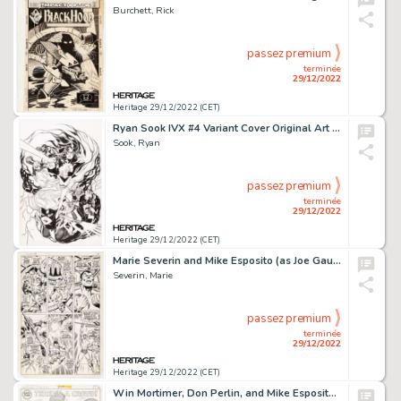
Burchett, Rick
passez premium
terminée
29/12/2022
Heritage 29/12/2022 (CET)
Ryan Sook IVX #4 Variant Cover Original Art (Marvel, 2017)....
Sook, Ryan
passez premium
terminée
29/12/2022
Heritage 29/12/2022 (CET)
Marie Severin and Mike Esposito (as Joe Gaudioso) Sub-Mariner #18 Story Page 13 Original Art (Marvel, 1969)....
Severin, Marie
passez premium
terminée
29/12/2022
Heritage 29/12/2022 (CET)
Win Mortimer, Don Perlin, and Mike Esposito Spidey Super Stories #32 Splash Page 20 Dr. Octopus Original Art (Marv...