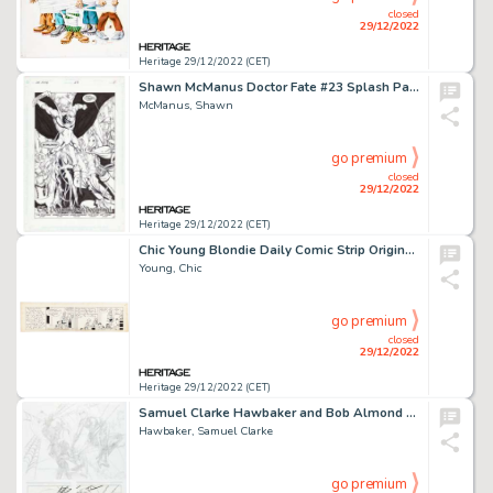
closed
29/12/2022
Heritage 29/12/2022 (CET)
Shawn McManus Doctor Fate #23 Splash Page 5 Original Art (DC, 1990)....
McManus, Shawn
go premium
closed
29/12/2022
Heritage 29/12/2022 (CET)
Chic Young Blondie Daily Comic Strip Original Art dated 8-28-31 (King Feature Syndicate, 1931)....
Young, Chic
go premium
closed
29/12/2022
Heritage 29/12/2022 (CET)
Samuel Clarke Hawbaker and Bob Almond Amazing Spider-Man #194 "One-Minute-Later" Wraparound Cover Original Art Gro... (Total: 3 Original Art)
Hawbaker, Samuel Clarke
go premium