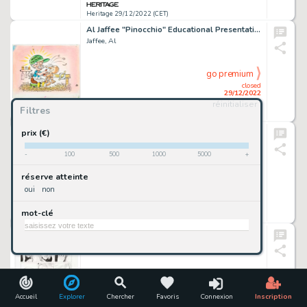
Heritage 29/12/2022 (CET)
Al Jaffee "Pinocchio" Educational Presentation Illustrations Original Art Group of 9 (c. 1990s).... (Total: 9 Original Art)
Jaffee, Al
go premium
closed
29/12/2022
réinitialiser
Filtres
Heritage 29/12/2022 (CET)
Barry Kitson The Order #7 Double Page Spread 16-17 Original Art (Marvel, 2008).... (Total: 3 Original Art)
prix (€)
Kitson, Barry
-
100
500
1000
5000
+
go premium
réserve atteinte
closed
oui
non
29/12/2022
mot-clé
Heritage 29/12/2022 (CET)
Charlie Adlard The Walking Dead #24 Story Page 3 Original Art (Image, 2005)....
Adlard, Charlie
go premium
closed
29/12/2022
Accueil
Explorer
Chercher
Favoris
Connexion
Inscription