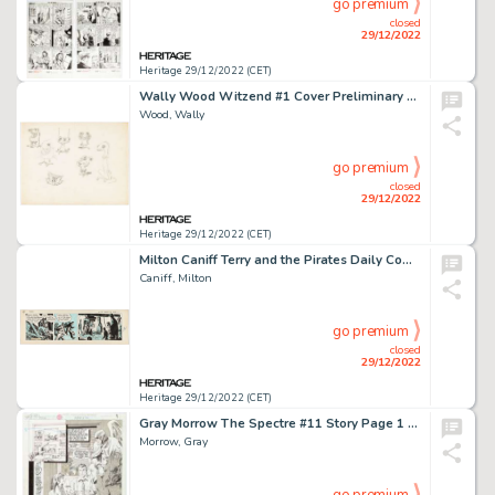
go premium
closed
29/12/2022
Heritage 29/12/2022 (CET)
Wally Wood Witzend #1 Cover Preliminary Original Art (Wood Studio, 1966)....
Wood, Wally
go premium
closed
29/12/2022
Heritage 29/12/2022 (CET)
Milton Caniff Terry and the Pirates Daily Comic Strip Original Art dated 6-29-38 (Chicago Tribune-N.Y. News Syndic...
Caniff, Milton
go premium
closed
29/12/2022
Heritage 29/12/2022 (CET)
Gray Morrow The Spectre #11 Story Page 1 Original Art (DC, 1988)....
Morrow, Gray