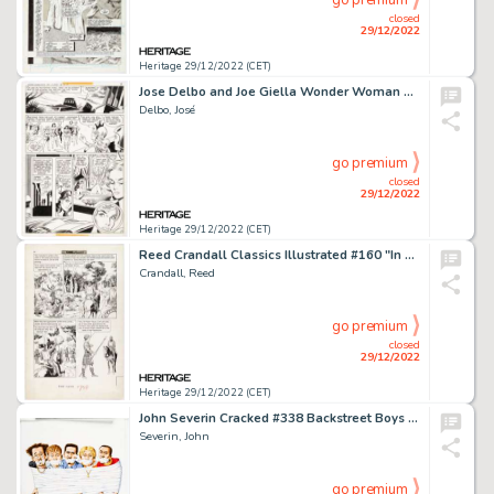
go premium
closed
29/12/2022
Heritage 29/12/2022 (CET)
Jose Delbo and Joe Giella Wonder Woman #250 Story Page 5 Original Art (DC, 1978)....
Delbo, José
go premium
closed
29/12/2022
Heritage 29/12/2022 (CET)
Reed Crandall Classics Illustrated #160 "In Freedom's Cause" Story Page 18 Original Art (Thorpe & Porter of Great ...
Crandall, Reed
go premium
closed
29/12/2022
Heritage 29/12/2022 (CET)
John Severin Cracked #338 Backstreet Boys Cover Original Art (Globe Communications, 1999)....
Severin, John
go premium