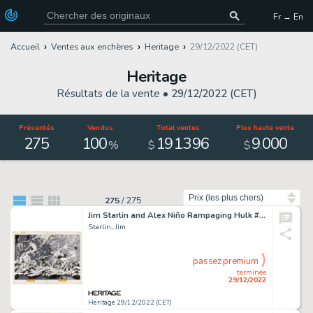
Fr → En
Accueil
Ventes aux enchères
Heritage
29/12/2022 (CET)
Heritage
Résultats de la vente •
29/12/2022 (CET)
Présentés
Vendus
Total ventes
Plus haute vente
275
100
191
396
9
000
.
.
%
$
$
Trier par
275
/
275
Jim Starlin and Alex Niño Rampaging Hulk #4 Double Splash Page 21-22 Original Art (Marvel, 1977)....
Starlin, Jim
passez premium
terminée
29/12/2022
Heritage 29/12/2022 (CET)