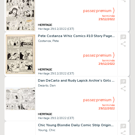
passez premium
terminée
29/12/2022
Heritage 29/12/2022 (CET)
Pete Costanza Whiz Comics #10 Story Page 2 Ibis the Invincible Original Art (Fawcett, 1940)....
Costanza, Pete
passez premium
terminée
29/12/2022
Heritage 29/12/2022 (CET)
Dan DeCarlo and Rudy Lapick Archie's Girls Betty and Veronica #142 Complete 6-Page Story "New Girl in Town" Origin... (Total: 6 Original Art)
Decarlo, Dan
passez premium
terminée
29/12/2022
Heritage 29/12/2022 (CET)
Chic Young Blondie Daily Comic Strip Original Art dated 7-28-31 (King Feature Syndicate, 1931)....
Young, Chic