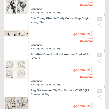
closed
29/12/2022
Heritage 29/12/2022 (CET)
Chic Young Blondie Daily Comic Strip Original Art dated 6-8-31 (King Feature Syndicate, 1931)....
Young, Chic
go premium
closed
29/12/2022
Heritage 29/12/2022 (CET)
Al Jaffee Good Lord! Not Another Book of Snappy Answers to Stupid Questions Story Pages 8-11 & 14-17 Original Art ... (Total: 4 Original Art)
Jaffee, Al
go premium
closed
29/12/2022
Heritage 29/12/2022 (CET)
Reg Greenwood Tip Top Comics V6 #10 (#70) Near Complete Story Original Art Group of 6 (United Feature, 1942).... (Total: 6 Original Art)
Greenwood, Reg
go premium