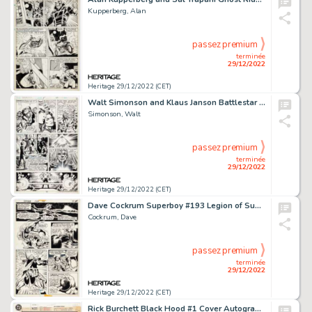
Kupperberg, Alan
passez premium
terminée
29/12/2022
Heritage 29/12/2022 (CET)
Walt Simonson and Klaus Janson Battlestar Galactica #5 Story Page 12 Original Art (Marvel, 1979)....
Simonson, Walt
passez premium
terminée
29/12/2022
Heritage 29/12/2022 (CET)
Dave Cockrum Superboy #193 Legion of Super-Heroes Story Page 9 Original Art (DC, 1973)....
Cockrum, Dave
passez premium
terminée
29/12/2022
Heritage 29/12/2022 (CET)
Rick Burchett Black Hood #1 Cover Autographed Original Art (DC/Impact, 1991)....