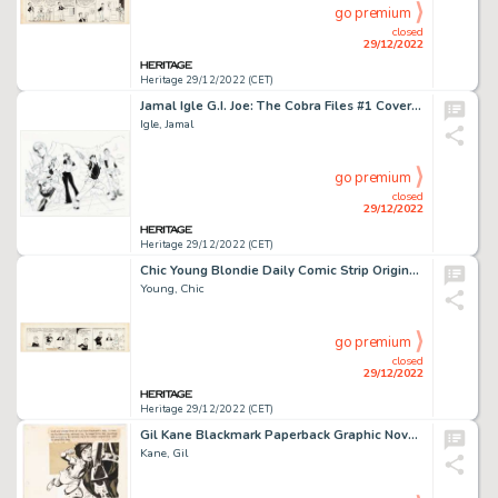
go premium
closed
29/12/2022
Heritage 29/12/2022 (CET)
Jamal Igle G.I. Joe: The Cobra Files #1 Cover Original Art (IDW, 2013)....
Igle, Jamal
go premium
closed
29/12/2022
Heritage 29/12/2022 (CET)
Chic Young Blondie Daily Comic Strip Original Art dated 3-18-31 (King Feature Syndicate, 1931)....
Young, Chic
go premium
closed
29/12/2022
Heritage 29/12/2022 (CET)
Gil Kane Blackmark Paperback Graphic Novel Illustration Story Page 11 Original Art (Bantam Books, 1971)....
Kane, Gil