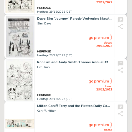
29/12/2022
Heritage 29/12/2022 (CET)
Dave Sim "Journey" Parody Wolverine MacAlistaire and Cerebus Illustration Original Art (2022)....
Sim, Dave
go premium
closed
29/12/2022
Heritage 29/12/2022 (CET)
Ron Lim and Andy Smith Thanos Annual #1 Story Page 12 Original Art (Marvel, 2014)....
Lim, Ron
go premium
closed
29/12/2022
Heritage 29/12/2022 (CET)
Milton Caniff Terry and the Pirates Daily Comic Strip Original Art dated 12-10-37 (Chicago Tribune-N.Y. News Syndi...
Caniff, Milton
go premium
closed