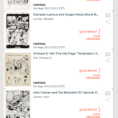
Heritage 29/12/2022 (CET)
Salvador Larroca and Sergio Melia Ghost Rider #72 Story Page 20 Original Art (Marvel, 1996)....
Larroca, Salvador
go premium
closed
29/12/2022
Heritage 29/12/2022 (CET)
William E. Hill The Hill Page "Yesterday's Sweethearts" Sunday Comic Strip Original Art dated 2-26-56 (News Syndic...
Hill, William E.
go premium
closed
29/12/2022
Heritage 29/12/2022 (CET)
John Calnan and Tex Blaisdell DC Special #28 Story Page 5 Original Art (DC,1977) ...
Calnan, John
go premium
closed
29/12/2022