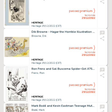
passez premium
terminée
29/12/2022
Heritage 29/12/2022 (CET)
Dik Browne - Hagar the Horrible Illustration Original Art (undated)....
Browne, Dik
passez premium
terminée
29/12/2022
Heritage 29/12/2022 (CET)
Ron Frenz and Sal Buscema Spider-Girl #75 Story Page 3 Original Art (Marvel, 2004)....
Frenz, Ron
passez premium
terminée
29/12/2022
Heritage 29/12/2022 (CET)
Mark Bodé and Kevin Eastman Teenage Mutant Ninja Turtles #18 Story Page 24 Original Art (Mirage, 1989)....
Bodé, Mark