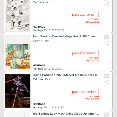
Mortimer, Win
passez premium
terminée
29/12/2022
Heritage 29/12/2022 (CET)
John Severin Cracked Magazine #186 Cover Original Art and Reading Copy of the Published Issue Group of 2 (Major Ma... (Total: 2 Original Art)
Severin, John
passez premium
terminée
29/12/2022
Heritage 29/12/2022 (CET)
David Palumbo 2020 Marvel Masterpieces #BS-13 "Ultron vs. Vision" Trading Card Illustration Original Art (Upper De...
Palumbo, David
passez premium
terminée
29/12/2022
Heritage 29/12/2022 (CET)
Joe Benitez Lady Mechanika #2 Cover Original Art (Aspen, 2011)....