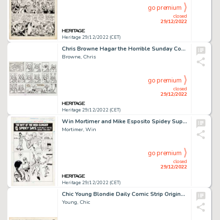
go premium
closed
29/12/2022
Heritage 29/12/2022 (CET)
Chris Browne Hagar the Horrible Sunday Comic Strip Original Art dated 8-8-93 (King Features Syndicate, 1993). ...
Browne, Chris
go premium
closed
29/12/2022
Heritage 29/12/2022 (CET)
Win Mortimer and Mike Esposito Spidey Super Stories #21 Inside Back Cover Complete 1-Page Story Original Art (Marv...
Mortimer, Win
go premium
closed
29/12/2022
Heritage 29/12/2022 (CET)
Chic Young Blondie Daily Comic Strip Original Art dated 9-30-31 (King Feature Syndicate, 1931)....
Young, Chic