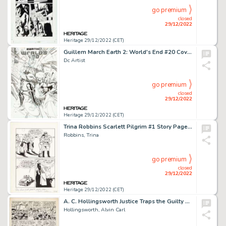
go premium
closed
29/12/2022
Heritage 29/12/2022 (CET)
Guillem March Earth 2: World's End #20 Cover Original Art (DC, 2015).... (Total: 3 Original Art)
Dc Artist
go premium
closed
29/12/2022
Heritage 29/12/2022 (CET)
Trina Robbins Scarlett Pilgrim #1 Story Page 16 Autographed Original Art (1977)....
Robbins, Trina
go premium
closed
29/12/2022
Heritage 29/12/2022 (CET)
A. C. Hollingsworth Justice Traps the Guilty Pirate Story Original Art Group of 5 (Prize, c. 1947).... (Total: 5 Original Art)
Hollingsworth, Alvin Carl