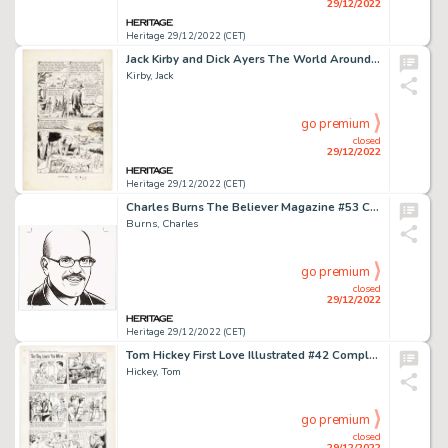
29/12/2022
Heritage 29/12/2022 (CET)
Jack Kirby and Dick Ayers The World Around Us #31 Hunting Issue Page 27 Original Art (Gilberton Publ., 1961)....
Kirby, Jack
go premium
closed
29/12/2022
Heritage 29/12/2022 (CET)
Charles Burns The Believer Magazine #53 Cover Element Illustration Original Art (McSweeny's Publication, 2008)....
Burns, Charles
go premium
closed
29/12/2022
Heritage 29/12/2022 (CET)
Tom Hickey First Love Illustrated #42 Complete 1-Page Story Original Art (Harvey, 1954)....
Hickey, Tom
go premium
closed
29/12/2022