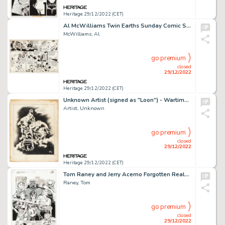
Heritage 29/12/2022 (CET)
Al McWilliams Twin Earths Sunday Comic Strip Original Art dated 12-11-55(United Feature Syndicate, 1955). ...
McWilliams, Al
go premium
closed
29/12/2022
Heritage 29/12/2022 (CET)
Unknown Artist (signed as "Loon") - Wartime Comic Strip Original Art (1940)....
Artist, Unknown
go premium
closed
29/12/2022
Heritage 29/12/2022 (CET)
Tom Raney and Jerry Acerno Forgotten Realms Annual Comic Book #1 Story Page 50 Original Art (DC, 1990)....
Raney, Tom
go premium
closed
29/12/2022