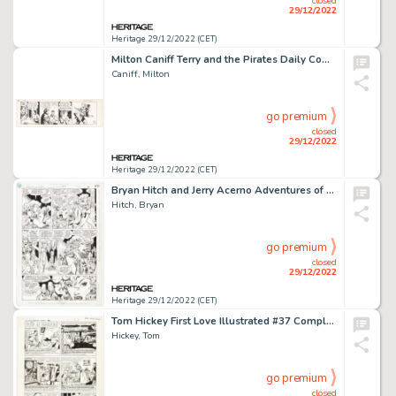
closed
29/12/2022
Heritage 29/12/2022 (CET)
Milton Caniff Terry and the Pirates Daily Comic Strip Dragon Lady Original Art dated 2-16-40 (news Syndicate, 1940...
Caniff, Milton
go premium
closed
29/12/2022
Heritage 29/12/2022 (CET)
Bryan Hitch and Jerry Acerno Adventures of Superman Annual #3 Story Page 44 Original Art (DC, 1991)....
Hitch, Bryan
go premium
closed
29/12/2022
Heritage 29/12/2022 (CET)
Tom Hickey First Love Illustrated #37 Complete 1-Page Story Original Art (Harvey, 1954)....
Hickey, Tom
go premium
closed