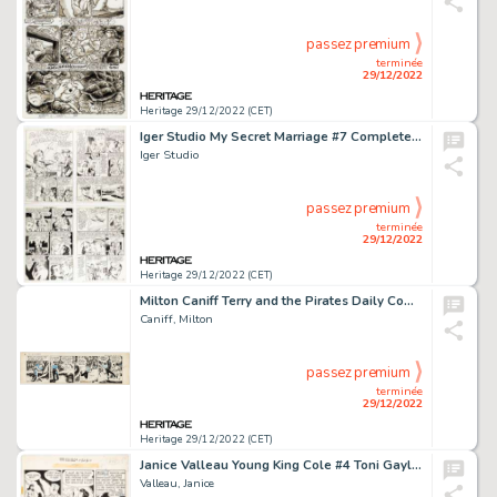
passez premium
terminée
29/12/2022
Heritage 29/12/2022 (CET)
Iger Studio My Secret Marriage #7 Complete 7-Page Story Original Art (Superior, 1954).... (Total: 7 Original Art)
Iger Studio
passez premium
terminée
29/12/2022
Heritage 29/12/2022 (CET)
Milton Caniff Terry and the Pirates Daily Comic Strip Original Art dated 5-8-35 (Chicago Tribune, 1935). ...
Caniff, Milton
passez premium
terminée
29/12/2022
Heritage 29/12/2022 (CET)
Janice Valleau Young King Cole #4 Toni Gayle Story Page 11 Original Art (Novelty Press, 1946). ...
Valleau, Janice