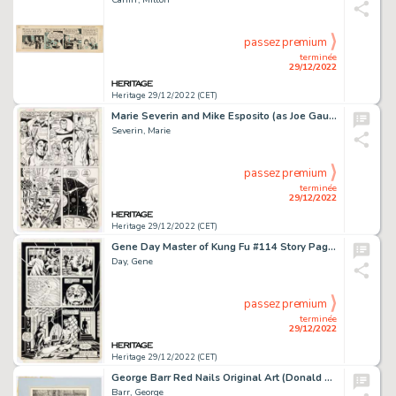
passez premium
terminée
29/12/2022
Heritage 29/12/2022 (CET)
Marie Severin and Mike Esposito (as Joe Gaudioso) Sub-Mariner #18 Story Page 11 Original Art (Marvel, 1969)....
Severin, Marie
passez premium
terminée
29/12/2022
Heritage 29/12/2022 (CET)
Gene Day Master of Kung Fu #114 Story Page 14 Original Art (Marvel, 1982)....
Day, Gene
passez premium
terminée
29/12/2022
Heritage 29/12/2022 (CET)
George Barr Red Nails Original Art (Donald M. Grant/Gnome Press, 1975)....
Barr, George