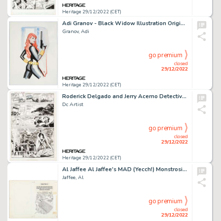
Heritage 29/12/2022 (CET)
Adi Granov - Black Widow Illustration Original Art (undated)....
Granov, Adi
go premium
closed
29/12/2022
Heritage 29/12/2022 (CET)
Roderick Delgado and Jerry Acerno Detective Comics #595 Story Page 12 Original Art (DC, 1988)....
Dc Artist
go premium
closed
29/12/2022
Heritage 29/12/2022 (CET)
Al Jaffee Al Jaffee's MAD (Yecch!) Monstrosities Complete 3-Page Story Original Art Group of 3 (Warner Books, 1974... (Total: 3 Original Art)
Jaffee, Al
go premium
closed
29/12/2022