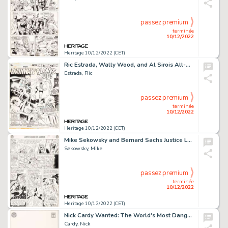
passez premium
terminée
10/12/2022
Heritage 10/12/2022 (CET)
Ric Estrada, Wally Wood, and Al Sirois All-Star Comics #59 Splash Page 1 Original Art (DC, 1976)....
Estrada, Ric
passez premium
terminée
10/12/2022
Heritage 10/12/2022 (CET)
Mike Sekowsky and Bernard Sachs Justice League of America #22 JLA/JSA Story Page 21 Original Art (DC, 1963)....
Sekowsky, Mike
passez premium
terminée
10/12/2022
Heritage 10/12/2022 (CET)
Nick Cardy Wanted: The World's Most Dangerous Villains #8 Cover Original Art (DC, 1973)....
Cardy, Nick