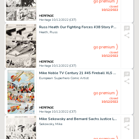
go premium
closed
10/12/2022
Heritage 10/12/2022 (CET)
Russ Heath Our Fighting Forces #38 Story Page 5 Original Art (DC, 1958)....
Heath, Russ
go premium
closed
10/12/2022
Heritage 10/12/2022 (CET)
Mike Noble TV Century 21 #45 Fireball XL5 Story Page 2 Original Art (Century 21 Publications, 1965)....
European Superhero Comic Artist
go premium
closed
10/12/2022
Heritage 10/12/2022 (CET)
Mike Sekowsky and Bernard Sachs Justice League of America #25 Story Page 7 Original Art (DC, 1964)....
Sekowsky, Mike