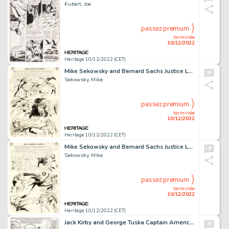
Kubert, Joe
passez premium
terminée
10/12/2022
Heritage 10/12/2022 (CET)
Mike Sekowsky and Bernard Sachs Justice League of America #22 JLA/JSA Story Page 24 Original Art (DC, 1963)....
Sekowsky, Mike
passez premium
terminée
10/12/2022
Heritage 10/12/2022 (CET)
Mike Sekowsky and Bernard Sachs Justice League of America #22 JLA/JSA Story Page 23 Original Art (DC, 1963)....
Sekowsky, Mike
passez premium
terminée
10/12/2022
Heritage 10/12/2022 (CET)
Jack Kirby and George Tuska Captain America #112 Story Page 6 Original Art (Marvel, 1969)....