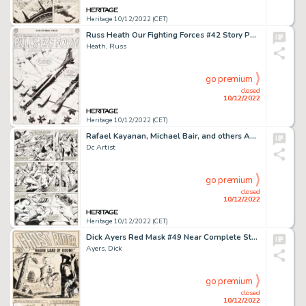
Heritage 10/12/2022 (CET)
Russ Heath Our Fighting Forces #42 Story Page 3 Original Art (DC, 1959)....
Heath, Russ
go premium
closed
10/12/2022
Heritage 10/12/2022 (CET)
Rafael Kayanan, Michael Bair, and others America vs. the Justice Society #1 and #2 Story Page Original Art Group o... (Total: 3 Original Art)
Dc Artist
go premium
closed
10/12/2022
Heritage 10/12/2022 (CET)
Dick Ayers Red Mask #49 Near Complete Story "Wagon Load of Doom!" Ghost Rider Original Art Group of 5 (Magazine En... (Total: 5 Original Art)
Ayers, Dick
go premium
closed
10/12/2022