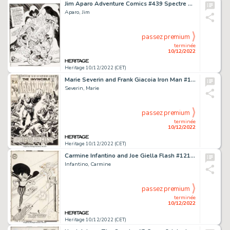
Jim Aparo Adventure Comics #439 Spectre Splash Page 1 Original Art (DC, 1975)....
Aparo, Jim
passez premium
terminée
10/12/2022
Heritage 10/12/2022 (CET)
Marie Severin and Frank Giacoia Iron Man #16 Cover Original Art (Marvel, 1969)....
Severin, Marie
passez premium
terminée
10/12/2022
Heritage 10/12/2022 (CET)
Carmine Infantino and Joe Giella Flash #121 Cover Original Art (DC, 1961)....
Infantino, Carmine
passez premium
terminée
10/12/2022
Heritage 10/12/2022 (CET)