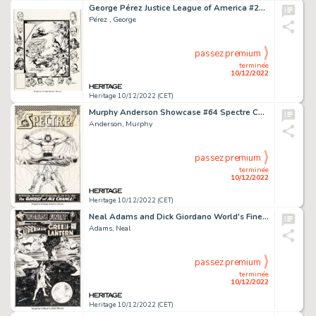
George Pérez Justice League of America #207 JSA Cover Original Art (DC, 1982)....
Pérez , George
passez premium
terminée
10/12/2022
Heritage 10/12/2022 (CET)
Murphy Anderson Showcase #64 Spectre Cover Original Art (DC, 1966). ...
Anderson, Murphy
passez premium
terminée
10/12/2022
Heritage 10/12/2022 (CET)
Neal Adams and Dick Giordano World's Finest #201 Cover Original Art (DC, 1971)....
Adams, Neal
passez premium
terminée
10/12/2022
Heritage 10/12/2022 (CET)