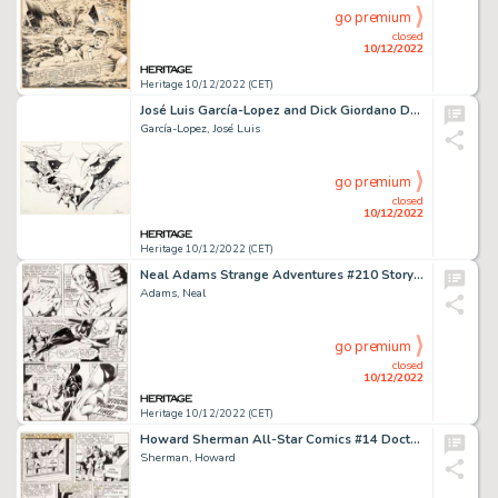
go premium
closed
10/12/2022
Heritage 10/12/2022 (CET)
José Luis García-Lopez and Dick Giordano DC Style Guide Justice League Illustration Original Art (DC, c. 1983)....
García-Lopez, José Luis
go premium
closed
10/12/2022
Heritage 10/12/2022 (CET)
Neal Adams Strange Adventures #210 Story Page 3 Original Art (DC, 1968)....
Adams, Neal
go premium
closed
10/12/2022
Heritage 10/12/2022 (CET)
Howard Sherman All-Star Comics #14 Doctor Fate Story Page 4 Original Art (DC, 1942)....
Sherman, Howard