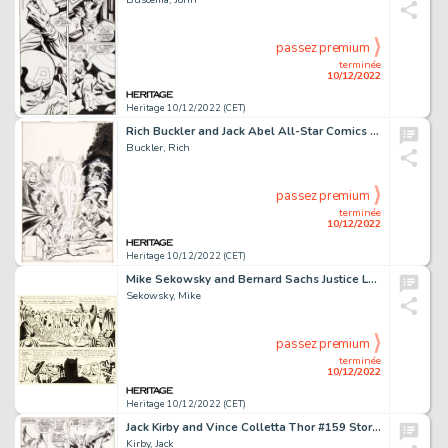
passez premium
terminée
10/12/2022
Heritage 10/12/2022 (CET)
Rich Buckler and Jack Abel All-Star Comics #66 Cover Original Art (DC, 1977)....
Buckler, Rich
passez premium
terminée
10/12/2022
Heritage 10/12/2022 (CET)
Mike Sekowsky and Bernard Sachs Justice League of America #22 JLA/JSA Story Page 25 Original Art (DC, 1963)....
Sekowsky, Mike
passez premium
terminée
10/12/2022
Heritage 10/12/2022 (CET)
Jack Kirby and Vince Colletta Thor #159 Story Page 16 Original Art (Marvel, 1968)....
Kirby, Jack