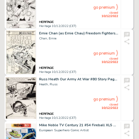
go premium
closed
10/12/2022
Heritage 10/12/2022 (CET)
Ernie Chan (as Ernie Chau) Freedom Fighters #4 Wonder Woman Cover Original Art (DC, 1976)....
Chan, Ernie
go premium
closed
10/12/2022
Heritage 10/12/2022 (CET)
Russ Heath Our Army At War #80 Story Page 1 Original Art (DC, 1959)....
Heath, Russ
go premium
closed
10/12/2022
Heritage 10/12/2022 (CET)
Mike Noble TV Century 21 #54 Fireball XL5 Story Page 1 Original Art (Century 21 Publications, 1966)....
European Superhero Comic Artist