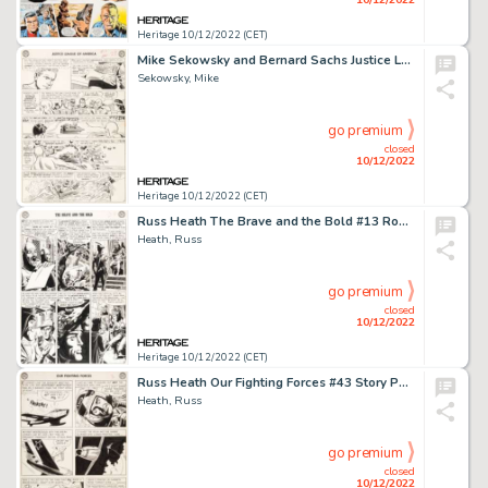
Heritage 10/12/2022 (CET)
Mike Sekowsky and Bernard Sachs Justice League of America #13 Story Page 24 Original Art (DC, 1962)....
Sekowsky, Mike
go premium
closed
10/12/2022
Heritage 10/12/2022 (CET)
Russ Heath The Brave and the Bold #13 Robin Hood Story Page 2 Original Art (DC, 1957). ...
Heath, Russ
go premium
closed
10/12/2022
Heritage 10/12/2022 (CET)
Russ Heath Our Fighting Forces #43 Story Page 3 Original Art (DC, 1959)....
Heath, Russ
go premium
closed
10/12/2022