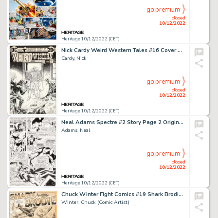
go premium
closed
10/12/2022
Heritage 10/12/2022 (CET)
Nick Cardy Weird Western Tales #16 Cover Original Art (DC, 1973)....
Cardy, Nick
go premium
closed
10/12/2022
Heritage 10/12/2022 (CET)
Neal Adams Spectre #2 Story Page 2 Original Art (DC, 1968)....
Adams, Neal
go premium
closed
10/12/2022
Heritage 10/12/2022 (CET)
Chuck Winter Fight Comics #19 Shark Brodie Splash Page 1 Original Art (Fiction House, 1942)....
Winter, Chuck (Comic Artist)