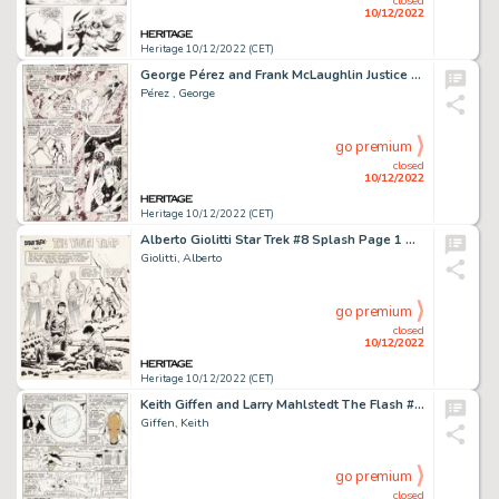
closed
10/12/2022
Heritage 10/12/2022 (CET)
George Pérez and Frank McLaughlin Justice League of America #185 Story Page 10 Original Art (DC, 1980)....
Pérez , George
go premium
closed
10/12/2022
Heritage 10/12/2022 (CET)
Alberto Giolitti Star Trek #8 Splash Page 1 Original Art (Gold Key, 1970)....
Giolitti, Alberto
go premium
closed
10/12/2022
Heritage 10/12/2022 (CET)
Keith Giffen and Larry Mahlstedt The Flash #312 Story Page 6 Original Art (DC, 1982)....
Giffen, Keith
go premium
closed