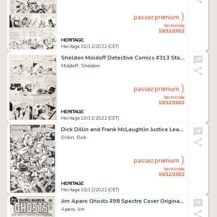
passez premium
terminée
10/12/2022
Heritage 10/12/2022 (CET)
Sheldon Moldoff Detective Comics #313 Story Page 2 Original Art (DC, 1963)...
Moldoff, Sheldon
passez premium
terminée
10/12/2022
Heritage 10/12/2022 (CET)
Dick Dillin and Frank McLaughlin Justice League of America #147 Story Page 5 Original Art (DC, 1977)....
Dillin, Dick
passez premium
terminée
10/12/2022
Heritage 10/12/2022 (CET)
Jim Aparo Ghosts #98 Spectre Cover Original Art (DC, 1981)....
Aparo, Jim