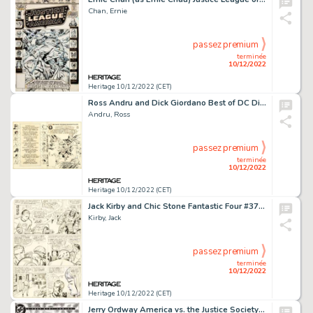
Chan, Ernie
passez premium
terminée
10/12/2022
Heritage 10/12/2022 (CET)
Ross Andru and Dick Giordano Best of DC Digest #10 Secret Origins of Super-Villains Wraparound Cover O...
Andru, Ross
passez premium
terminée
10/12/2022
Heritage 10/12/2022 (CET)
Jack Kirby and Chic Stone Fantastic Four #37 Story Page 2 Original Art (Marvel, 1965)....
Kirby, Jack
passez premium
terminée
10/12/2022
Heritage 10/12/2022 (CET)
Jerry Ordway America vs. the Justice Society #2 Cover Original Art (DC, 1985)....