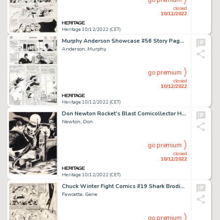
go premium
closed
10/12/2022
Heritage 10/12/2022 (CET)
Murphy Anderson Showcase #56 Story Page 13 Hourman Original Art (DC, 1965)....
Anderson, Murphy
go premium
closed
10/12/2022
Heritage 10/12/2022 (CET)
Don Newton Rocket's Blast Comicollector Hawkman, Hangman, and Captain Marvel Original Art Group of 3 (G.B. Love, c... (Total: 3 Original Art)
Newton, Don
go premium
closed
10/12/2022
Heritage 10/12/2022 (CET)
Chuck Winter Fight Comics #19 Shark Brodie Story Pages 2-6 Original Art (Fiction House, 1942).... (Total: 5 Original Art)
Fawcette, Gene
go premium