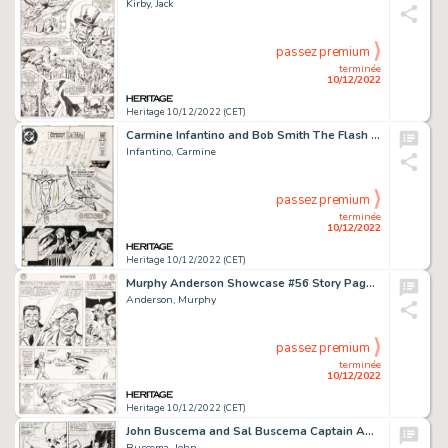
Kirby, Jack
passez premium
terminée
10/12/2022
Heritage 10/12/2022 (CET)
Carmine Infantino and Bob Smith The Flash #306 Cover Original Art (DC, 1982)....
Infantino, Carmine
passez premium
terminée
10/12/2022
Heritage 10/12/2022 (CET)
Murphy Anderson Showcase #56 Story Page 10 Dr. Fate Original Art (DC, 1965)....
Anderson, Murphy
passez premium
terminée
10/12/2022
Heritage 10/12/2022 (CET)
John Buscema and Sal Buscema Captain America #115 Story Page 5 Red Skull Original Art (Marvel, 1969)....
Buscema, John