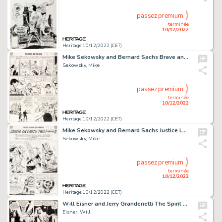
passez premium
terminée
10/12/2022
Heritage 10/12/2022 (CET)
Mike Sekowsky and Bernard Sachs Brave and the Bold #30 Justice League of America Story Page 24 Original Art (DC, 1...
Sekowsky, Mike
passez premium
terminée
10/12/2022
Heritage 10/12/2022 (CET)
Mike Sekowsky and Bernard Sachs Justice League of America #22 JLA/JSA Story Page 10 Original Art (DC, 1963)....
Sekowsky, Mike
passez premium
terminée
10/12/2022
Heritage 10/12/2022 (CET)
Will Eisner and Jerry Grandenetti The Spirit Story Page 2 Original Art dated 2-8-1948 (Register and Tribune Syndic...
Eisner, Will