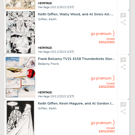
Heritage 10/12/2022 (CET)
Keith Giffen, Wally Wood, and Al Sirois All-Star Comics #61 Story Page 4 Original Art (DC, 1976)....
Giffen, Keith
go premium
closed
10/12/2022
Heritage 10/12/2022 (CET)
Frank Bellamy TV21 #156 Thunderbirds Story Page 2 Original Art (Century 21 Publications, 1968)....
Bellamy, Frank
go premium
closed
10/12/2022
Heritage 10/12/2022 (CET)
Keith Giffen, Kevin Maguire, and Al Gordon Justice League #5 Splash Page 7 Original Art (DC, 1987)....
Giffen, Keith
go premium
closed
10/12/2022