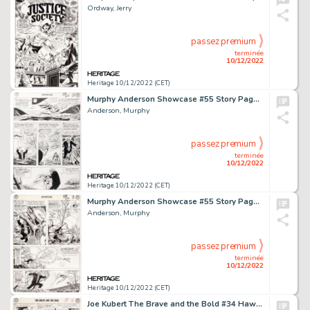
Ordway, Jerry
passez premium
terminée
10/12/2022
Heritage 10/12/2022 (CET)
Murphy Anderson Showcase #55 Story Page 21 Green Lantern, Solomon Grundy, and Doctor Fate Original Art (DC, 1965)....
Anderson, Murphy
passez premium
terminée
10/12/2022
Heritage 10/12/2022 (CET)
Murphy Anderson Showcase #55 Story Page 7 Solomon Grundy and Doctor Fate Original Art (DC, 1965)....
Anderson, Murphy
passez premium
terminée
10/12/2022
Heritage 10/12/2022 (CET)
Joe Kubert The Brave and the Bold #34 Hawkman Story Page 14 Original Art (DC, 1961). ...