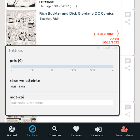
Heritage 10/12/2022 (CET)
Rich Buckler and Dick Giordano DC Comics Presents #34 Story Page 20 Hoppy the Marvel Bunny Original Art (DC, 1981)...
Buckler, Rich
go premium
closed
10/12/2022
réinitialiser
Filtres
Heritage 10/12/2022 (CET)
Frank McLaughlin Special War Series #4 Judomaster Story Pages 18-19 Original Art (Charlton, 1965).... (Total: 2 Original Art)
prix (€)
McLaughlin, Frank
-
100
500
1000
5000
+
go premium
réserve atteinte
closed
oui
non
10/12/2022
mot-clé
Heritage 10/12/2022 (CET)
Russ Manning Magnus Robot Fighter #2 Story Page 15 Original Art (Gold Key/Western, 1963)....
Manning, Russ
go premium
closed
10/12/2022
Accueil
Explorer
Chercher
Favoris
Connexion
Inscription