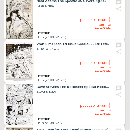
Neal Adams The Spectre #5 Cover Original Art (DC, 1968).... (Total: 7 Items)
Adams, Neal
passez premium
terminée
10/12/2022
Heritage 10/12/2022 (CET)
Walt Simonson 1st Issue Special #9 Dr. Fate Splash Page 1 Original Art (DC, 1975)....
Simonson, Walt
passez premium
terminée
10/12/2022
Heritage 10/12/2022 (CET)
Dave Stevens The Rocketeer Special Edition #1 Story Page 10 Original Art (Eclipse, 1984)....
Stevens, Dave
passez premium
terminée
10/12/2022
Heritage 10/12/2022 (CET)
Ernie Chan (as Ernie Chau) Justice League of America #135 Cover Original Art (DC, 1976)....