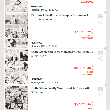
10/12/2022
Heritage 10/12/2022 (CET)
Carmine Infantino and Murphy Anderson The Flash #149 Story Page 4 Original Art (DC, 1964). ...
Infantino, Carmine
go premium
closed
10/12/2022
Heritage 10/12/2022 (CET)
Keith Giffen and Larry Mahlstedt The Flash #307 Story Page 5 Original Art (DC, 1982)....
Giffen, Keith
go premium
closed
10/12/2022
Heritage 10/12/2022 (CET)
Keith Giffen, Wally Wood, and Al Sirois All-Star Comics #63 Story Page 9 Original Art (DC, 1976)....
Giffen, Keith
go premium
closed