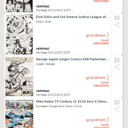
10/12/2022
Heritage 10/12/2022 (CET)
Dick Dillin and Sid Greene Justice League of America #73 Story Page 19 Original Art (DC, 1969)....
Dillin, Dick
go premium
closed
10/12/2022
Heritage 10/12/2022 (CET)
George Appel Jungle Comics #46 Fantomah Story Page 1 Original Art (Fiction House, 1943)....
Appel, George
go premium
closed
10/12/2022
Heritage 10/12/2022 (CET)
Mike Noble TV Century 21 #116 Zero X Story Page 2 Original Art (Century 21 Publications, 1967)....
European Superhero Comic Artist
go premium
closed
10/12/2022