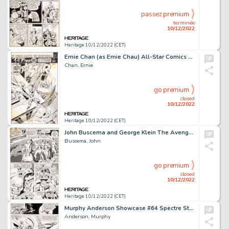
passez premium
terminée
10/12/2022
Heritage 10/12/2022 (CET)
Ernie Chan (as Ernie Chau) All-Star Comics #61 Cover Original Art (DC, 1976)....
Chan, Ernie
go premium
closed
10/12/2022
Heritage 10/12/2022 (CET)
John Buscema and George Klein The Avengers #55 Story Page 7 Original Art (Marvel, 1968)....
Buscema, John
go premium
closed
10/12/2022
Heritage 10/12/2022 (CET)
Murphy Anderson Showcase #64 Spectre Story Page 16 Original Art (DC, 1966)....
Anderson, Murphy