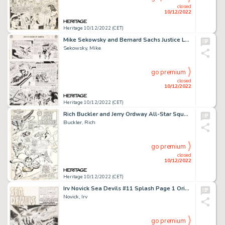
closed
10/12/2022
Heritage 10/12/2022 (CET)
Mike Sekowsky and Bernard Sachs Justice League of America #22 JLA/JSA Story Page 2 Original Art (DC, 1963)....
Sekowsky, Mike
go premium
closed
10/12/2022
Heritage 10/12/2022 (CET)
Rich Buckler and Jerry Ordway All-Star Squadron #4 Splash Page 14 Original Art (DC, 1981)....
Buckler, Rich
go premium
closed
10/12/2022
Heritage 10/12/2022 (CET)
Irv Novick Sea Devils #11 Splash Page 1 Original Art (DC, 1963)....
Novick, Irv
go premium