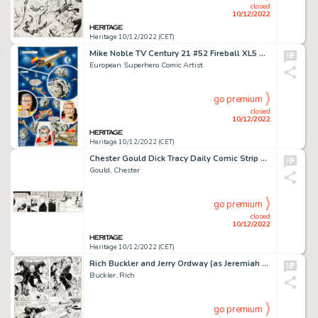
closed
10/12/2022
Heritage 10/12/2022 (CET)
Mike Noble TV Century 21 #52 Fireball XL5 Story Page 2 Original Art (Century 21 Publications, 1966)....
European Superhero Comic Artist
go premium
closed
10/12/2022
Heritage 10/12/2022 (CET)
Chester Gould Dick Tracy Daily Comic Strip Original Art dated 6-27-44 (Chicago Tribune, 1944)....
Gould, Chester
go premium
closed
10/12/2022
Heritage 10/12/2022 (CET)
Rich Buckler and Jerry Ordway (as Jeremiah Ordway) Justice League of America #193 Story Page 4 Solomon Grundy and ...
Buckler, Rich
go premium