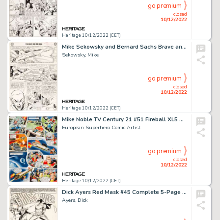
go premium
closed
10/12/2022
Heritage 10/12/2022 (CET)
Mike Sekowsky and Bernard Sachs Brave and the Bold #30 Justice League of America Story Page 10 Original Art (DC, 1...
Sekowsky, Mike
go premium
closed
10/12/2022
Heritage 10/12/2022 (CET)
Mike Noble TV Century 21 #51 Fireball XL5 Story Page 2 Original Art (Century 21 Publications, 1966)....
European Superhero Comic Artist
go premium
closed
10/12/2022
Heritage 10/12/2022 (CET)
Dick Ayers Red Mask #45 Complete 5-Page Story "Magico Versus the Ghost Rider" Original Art (Magazine Enterprises, ... (Total: 5 Original Art)
Ayers, Dick