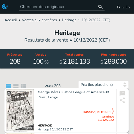
Fr → En
Accueil
Ventes aux enchères
Heritage
10/12/2022 (CET)
Heritage
Résultats de la vente •
10/12/2022 (CET)
Présentés
Vendus
Total ventes
Plus haute vente
208
100
2
181
133
288
000
.
.
.
%
$
$
Trier par
208
/
208
George Pérez Justice League of America #195 Cover Original Art (DC, 1981)....
Pérez , George
passez premium
terminée
10/12/2022
Heritage 10/12/2022 (CET)