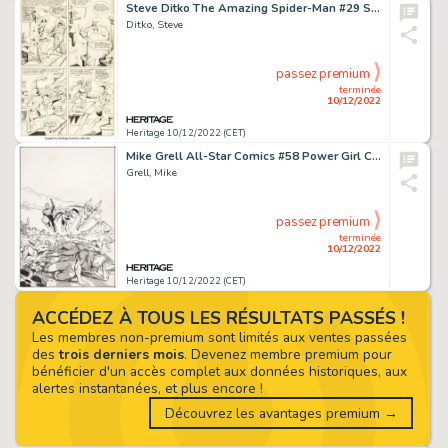
Steve Ditko The Amazing Spider-Man #29 Story Page 14 Original Art (Marvel, 1965)....
Ditko, Steve
passez premium
terminée
10/12/2022
Heritage 10/12/2022 (CET)
Mike Grell All-Star Comics #58 Power Girl Cover Original Art (DC, 1976)....
Grell, Mike
passez premium
terminée
10/12/2022
Heritage 10/12/2022 (CET)
ACCÉDEZ À TOUS LES RÉSULTATS PASSÉS !
Les membres non-premium sont limités aux ventes passées
des
trois derniers mois
. Devenez membre premium pour
bénéficier d'un accès complet aux données historiques, aux
alertes instantanées, et plus encore !
Découvrez les avantages premium →