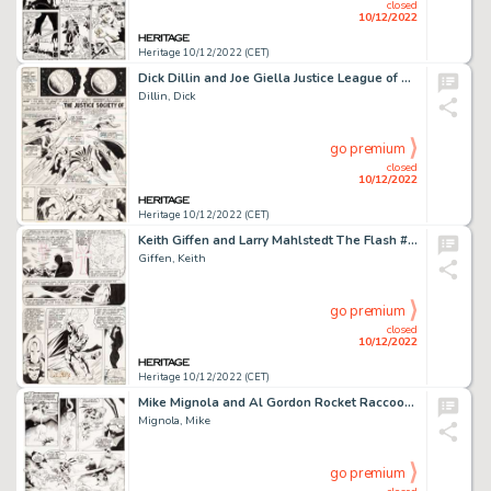
closed
10/12/2022
Heritage 10/12/2022 (CET)
Dick Dillin and Joe Giella Justice League of America #91 Story Page 4 Original Art (DC, 1971)....
Dillin, Dick
go premium
closed
10/12/2022
Heritage 10/12/2022 (CET)
Keith Giffen and Larry Mahlstedt The Flash #306 Story Page 7 Original Art (DC, 1982)....
Giffen, Keith
go premium
closed
10/12/2022
Heritage 10/12/2022 (CET)
Mike Mignola and Al Gordon Rocket Raccoon #4 Story Page 18 Original Art (Marvel, 1985)....
Mignola, Mike
go premium