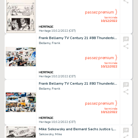
passez premium
terminée
10/12/2022
Heritage 10/12/2022 (CET)
Frank Bellamy TV Century 21 #88 Thunderbirds Complete 2-Page Story Original Art (Century 21 Publications, 1966)....
Bellamy, Frank
passez premium
terminée
10/12/2022
Heritage 10/12/2022 (CET)
Frank Bellamy TV Century 21 #80 Thunderbirds Complete 2-Page Story Original Art (Century 21 Publications, 1966)....
Bellamy, Frank
passez premium
terminée
10/12/2022
Heritage 10/12/2022 (CET)
Mike Sekowsky and Bernard Sachs Justice League of America #22 JLA/JSA Story Page 22 Original Art (DC, 1963)....
Sekowsky, Mike