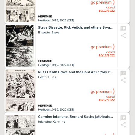
go premium
closed
10/12/2022
Heritage 10/12/2022 (CET)
Steve Bissette, Rick Veitch, and others Swamp Thing #50 Story Page 21 Original Art (DC, 1986)....
Bissette, Steve
go premium
closed
10/12/2022
Heritage 10/12/2022 (CET)
Russ Heath Brave and the Bold #22 Story Page 12 Silent Knight Original Art (DC, 1959)....
Heath, Russ
go premium
closed
10/12/2022
Heritage 10/12/2022 (CET)
Carmine Infantino, Bernard Sachs (attributed), and others - Flash/Green Lantern/Dr. Midnite Story Pages Original Art Group... (Total: 2 Original Art)
Infantino, Carmine