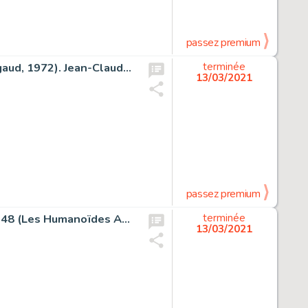
passez premium
Valérian, Le Pays Sans Etoile #3 Pleine Planche 23 (Dargaud, 1972). Jean-Claude Mézières Valérian, Le Pays Sans Etoile #3 Original Art Splash Page 23 (Dargaud, 1972).
terminée
13/03/2021
passez premium
Une Aventure de John Difool, L'Incal Lumière #2 Planche 48 (Les Humanoïdes Associés, 1982). Jean Giraud (Moebius) Une Aventure de John Difool, L'Incal Lumière #2 Story Page 48 Original Art (Les Humanoïdes Associés, 1982).
terminée
13/03/2021