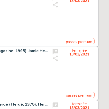
13/03/2021
passez premium
Tank Girl vs. America #4 Couverture Originale (Details Magazine, 1995). Jamie Hewlett Tank Girl vs. America #4 Cover Original Art (Details Magazine, 1995).
terminée
13/03/2021
passez premium
Le Paradis des Jouets Original Art Illustration (Studios Hergé / Hergé, 1978). Hergé (Georges Remi dit) Le Paradis des Jouets Original Art Illustration (Studios Hergé / Hergé, 1978).
terminée
13/03/2021