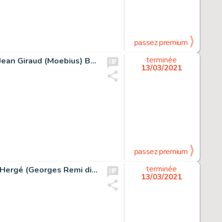
passez premium
Blueberry Fort Navajo #1 Planche 17 (Pilote 228, 1964). Jean Giraud (Moebius) Blueberry Fort Navajo #1 Story Page 17 Original Art (Pilote 228, 1964).
terminée
13/03/2021
passez premium
Bruges Illustration Originale (Le Petit Vingtième, 1928). Hergé (Georges Remi dit) Bruges Original Art Illustration (Le Petit Vingtième, 1928).
terminée
13/03/2021