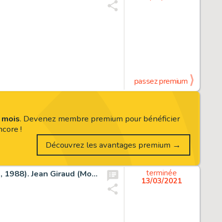
passez premium
s mois
. Devenez membre premium pour bénéficier
core !
Découvrez les avantages premium →
Silver Surfer, Parable #2 Planche 19 (Marvel/Epic Comics, 1988). Jean Giraud (Moebius) Silver Surfer, Parable #2 Story Page 19 Original Art (Marvel/Epic Comics, 1988).
terminée
13/03/2021