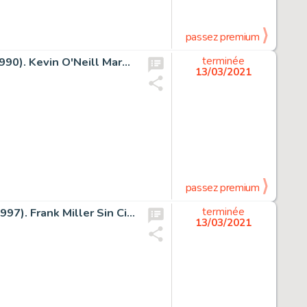
passez premium
Marshal Law #1 Couverture Originale (Strip/Marvel UK, 1990). Kevin O'Neill Marshal Law #1 Original Art Cover (Strip/Marvel UK, 1990).
terminée
13/03/2021
passez premium
Sin City: Family Values Splash Planche 61 (Dark Horse, 1997). Frank Miller Sin City: Family Values Original Art Splash Page 61 (Dark Horse, 1997).
terminée
13/03/2021