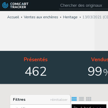
COMiC
ART
TRACKER
Accueil
Ventes aux enchères
Heritage
13/03/2021 (C
Présentés
Vendu
462
99
Filtres
réinitialiser