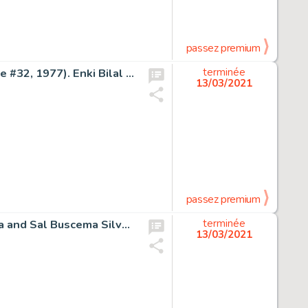
passez premium
Mémoires d'Outre Espace Gare au Plitch Planche 6 (Pilote #32, 1977). Enki Bilal Mémoires d'Outre Espace Gare au Plitch Story Page 6 Original Art (Pilote #32, 1977).
terminée
13/03/2021
passez premium
Silver Surfer #7 Planche 21 (Marvel, 1969). John Buscema and Sal Buscema Silver Surfer #7 Story Page 21 Original Art (Marvel, 1969).
terminée
13/03/2021