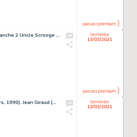
passez premium
Kalle Anka & C:o [Donald Duck & Company] #1995-24 Planche 2 Uncle Scrooge (Egmont, 1995). Don Rosa Kalle Anka & C:o [Donald Duck & Company] #1995-24 Story Page 2 Uncle Scrooge Original Art (Egmont, 1995).
terminée
13/03/2021
passez premium
Blueberry Arizona Love #23 Planche 10 (Alpen Publishers, 1990). Jean Giraud (Moebius) Blueberry Arizona Love #23 Story Page 10 Original Art (Alpen Publishers, 1990).
terminée
13/03/2021