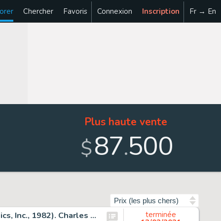
orer
Chercher
Favoris
Connexion
Inscription
Fr → En
Plus haute vente
87
500
.
$
Trier par
Raw Number 4 Couverture Originale (Raw Books & Graphics, Inc., 1982). Charles Burns Raw #4 Original Art Cover (Raw Books & Graphics, Inc., 1982).
terminée