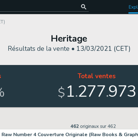
Expl
ET)
Heritage
Résultats de la vente •
13/03/2021 (CET)
s
Total ventes
1
277
973
.
.
%
$
462
originaux sur
462