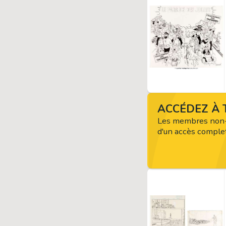
ACCÉDEZ À T
Les membres non-
d'un accès complet