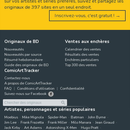
sur vos artistes et séries préférés, suivez et partagez les
originaux de 397 sites en un seul endroit.
Inscrivez-vous, c'est gratuit ! →
Originaux de BD
Ventes aux enchères
Nouveautés
Calendrier des ventes
Nouveautés par source
Résultats des ventes
Résumé hebdomadaire
Enchères particuliers
Guide des originaux de BD
Top 300 des ventes
ComicArtTracker
Contactez-nous
A propos de ComicArtTracker
FAQ
Conditions d'utilisation
Confidentialité
Suivez-nous sur Facebook
Artistes, personnages et séries populaires
Moebius
Mike Mignola
Spider-Man
Batman
John Byrne
Jim Lee
Frank Frazetta
Frank Miller
Milo Manara
Jean Giraud
Jack Kirby
Art Adams
Astonishing X-Men
Hugo Pratt