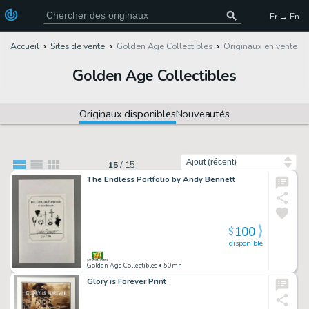
Fr → En
Accueil
Sites de vente
Golden Age Collectibles
Originaux en vente
Golden Age Collectibles
Originaux disponibles
Nouveautés
Trier par
15
/
15
The Endless Portfolio by Andy Bennett
100
$
disponible
Golden Age Collectibles
• 50mn
Glory is Forever Print