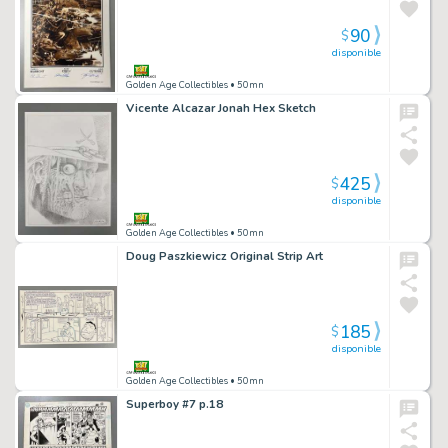
90
$
disponible
Golden Age Collectibles
• 50mn
Vicente Alcazar Jonah Hex Sketch
425
$
disponible
Golden Age Collectibles
• 50mn
Doug Paszkiewicz Original Strip Art
185
$
disponible
Golden Age Collectibles
• 50mn
Superboy #7 p.18