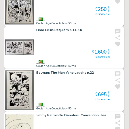
250
$
disponible
Golden Age Collectibles
• 50mn
Final Crisis Requiem p.14-16
1,600
$
disponible
Golden Age Collectibles
• 50mn
Batman: The Man Who Laughs p.22
695
$
disponible
Golden Age Collectibles
• 50mn
Jimmy Palmiotti- Daredevil Convention Head Sketch