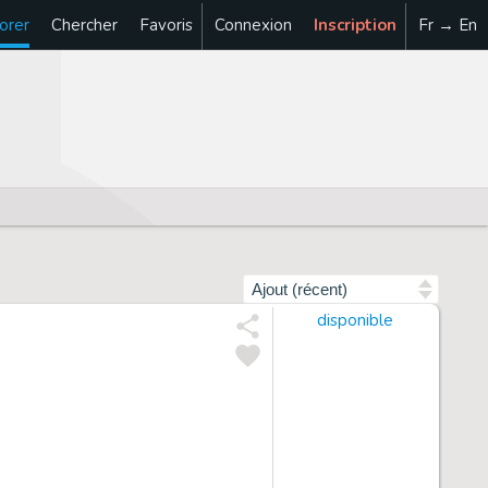
orer
Chercher
Favoris
Connexion
Inscription
Fr → En
Trier par
disponible