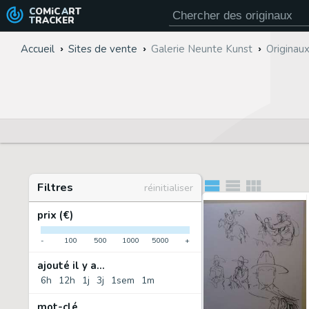
COMiC
ART
TRACKER
Accueil
Sites de vente
Galerie Neunte Kunst
Originau
Filtres
réinitialiser
prix (€)
-
100
500
1000
5000
+
ajouté il y a...
6h
12h
1j
3j
1sem
1m
mot-clé