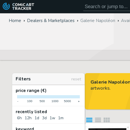
COMiC
ART
TRACKER
Home
Dealers & Marketplaces
Galerie Napoléon
Avai
Filters
reset
Galerie Napoléon
artworks.
price range (€)
-
100
500
1000
5000
+
recently listed
6h
12h
1d
3d
1w
1m
keyword