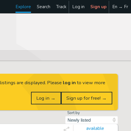
Explore
Search
Track
Log in
Sign up
En → Fr
listings are displayed. Please
log in
to view more
Log in →
Sign up for free! →
Sort by
available