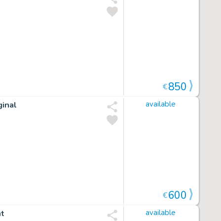
850
€
ginal
available
600
€
ht
available