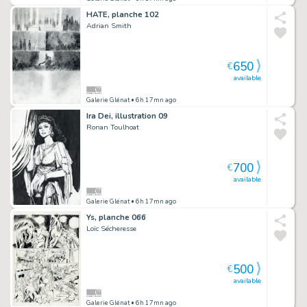
HATE, planche 102
Adrian Smith
650
€
available
Galerie Glénat
• 6h 17mn ago
Ira Dei, illustration 09
Ronan Toulhoat
700
€
available
Galerie Glénat
• 6h 17mn ago
Ys, planche 066
Loïc Sécheresse
500
€
available
Galerie Glénat
• 6h 17mn ago