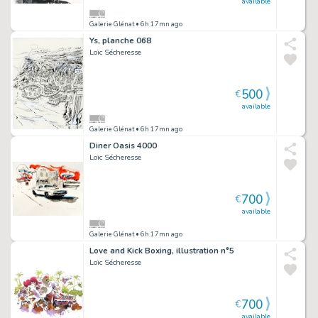
available
Galerie Glénat
• 6h 17mn ago
Ys, planche 068
Loïc Sécheresse
500
€
available
Galerie Glénat
• 6h 17mn ago
Diner Oasis 4000
Loïc Sécheresse
700
€
available
Galerie Glénat
• 6h 17mn ago
Love and Kick Boxing, illustration n°5
Loïc Sécheresse
700
€
available