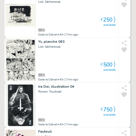
Loïc Sécheresse
250
€
available
Galerie Glénat
• 6h 17mn ago
Ys, planche 063
Loïc Sécheresse
500
€
available
Galerie Glénat
• 6h 17mn ago
Ira Dei, illustration 04
Ronan Toulhoat
750
€
available
Galerie Glénat
• 6h 17mn ago
Fauteuil