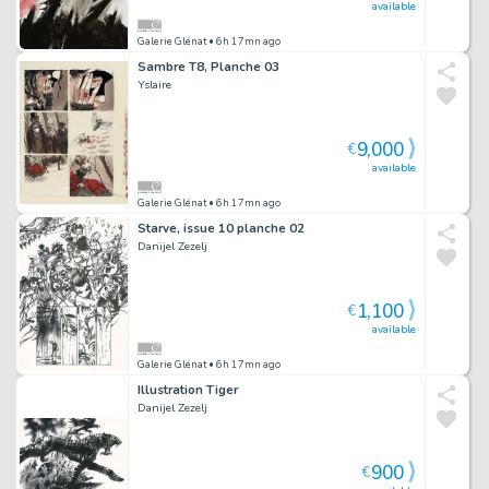
available
Galerie Glénat
• 6h 17mn ago
Sambre T8, Planche 03
Yslaire
9,000
€
available
Galerie Glénat
• 6h 17mn ago
Starve, issue 10 planche 02
Danijel Zezelj
1,100
€
available
Galerie Glénat
• 6h 17mn ago
Illustration Tiger
Danijel Zezelj
900
€