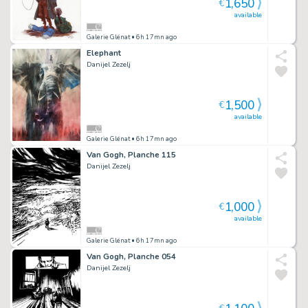
1,650
€
available
Galerie Glénat
• 6h 17mn ago
Elephant
Danijel Zezelj
1,500
€
available
Galerie Glénat
• 6h 17mn ago
Van Gogh, Planche 115
Danijel Zezelj
1,000
€
available
Galerie Glénat
• 6h 17mn ago
Van Gogh, Planche 054
Danijel Zezelj