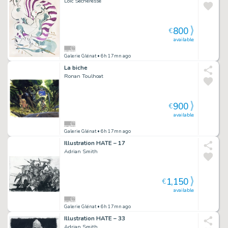
Loïc Sécheresse
800
€
available
Galerie Glénat
• 6h 17mn ago
La biche
Ronan Toulhoat
900
€
available
Galerie Glénat
• 6h 17mn ago
Illustration HATE – 17
Adrian Smith
1,150
€
available
Galerie Glénat
• 6h 17mn ago
Illustration HATE – 33
Adrian Smith