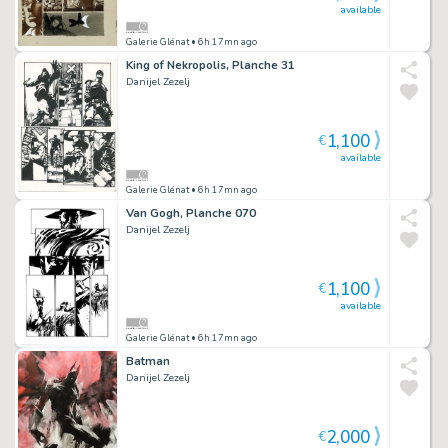
available
Galerie Glénat
• 6h 17mn ago
King of Nekropolis, Planche 31
Danijel Zezelj
1,100
€
available
Galerie Glénat
• 6h 17mn ago
Van Gogh, Planche 070
Danijel Zezelj
1,100
€
available
Galerie Glénat
• 6h 17mn ago
Batman
Danijel Zezelj
2,000
€