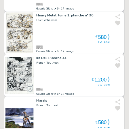
Galerie Glénat
• 6h 17mn ago
Heavy Metal, tome 1, planche n° 90
Loïc Sécheresse
580
€
available
Galerie Glénat
• 6h 17mn ago
Ira Dei, Planche 44
Ronan Toulhoat
1,200
€
available
Galerie Glénat
• 6h 17mn ago
Marais
Ronan Toulhoat
580
€
available