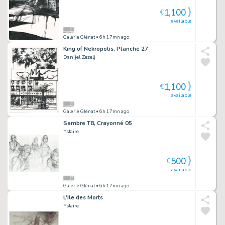
1,100
€
available
Galerie Glénat
• 6h 17mn ago
King of Nekropolis, Planche 27
Danijel Zezelj
1,100
€
available
Galerie Glénat
• 6h 17mn ago
Sambre T8, Crayonné 05
Yslaire
500
€
available
Galerie Glénat
• 6h 17mn ago
L’Ile des Morts
Yslaire