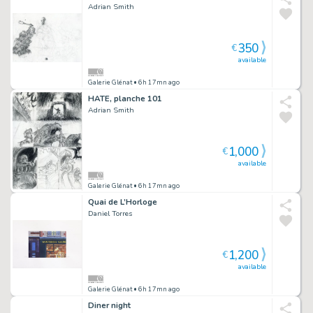
Adrian Smith
350
€
available
Galerie Glénat
• 6h 17mn ago
HATE, planche 101
Adrian Smith
1,000
€
available
Galerie Glénat
• 6h 17mn ago
Quai de L’Horloge
Daniel Torres
1,200
€
available
Galerie Glénat
• 6h 17mn ago
Diner night