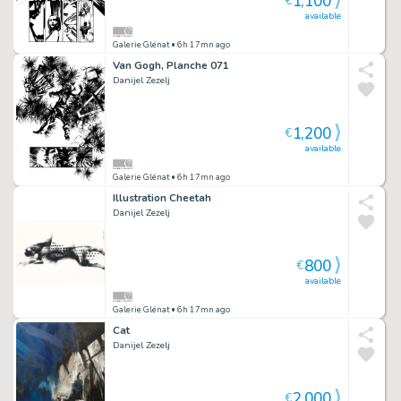
1,100
€
available
Galerie Glénat
• 6h 17mn ago
Van Gogh, Planche 071
Danijel Zezelj
1,200
€
available
Galerie Glénat
• 6h 17mn ago
Illustration Cheetah
Danijel Zezelj
800
€
available
Galerie Glénat
• 6h 17mn ago
Cat
Danijel Zezelj
2,000
€