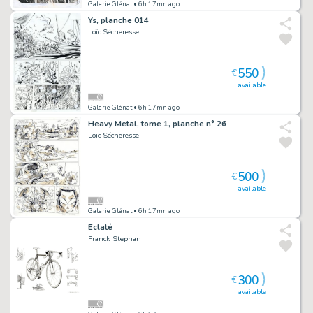
Galerie Glénat
• 6h 17mn ago
Ys, planche 014
Loïc Sécheresse
550
€
available
Galerie Glénat
• 6h 17mn ago
Heavy Metal, tome 1, planche n° 26
Loïc Sécheresse
500
€
available
Galerie Glénat
• 6h 17mn ago
Eclaté
Franck Stephan
300
€
available