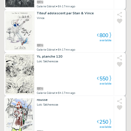
Galerie Glénat
• 6h 17mn ago
Titeuf adolescent par Stan & Vince
Vince
800
€
available
Galerie Glénat
• 6h 17mn ago
Ys, planche 120
Loïc Sécheresse
550
€
available
Galerie Glénat
• 6h 17mn ago
rousse
Loïc Sécheresse
250
€
available