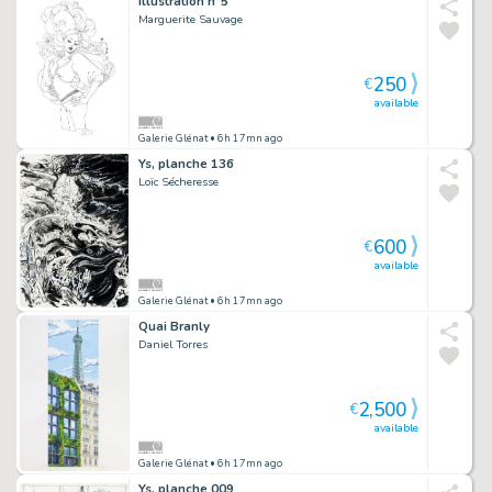
Illustration n°5
Marguerite Sauvage
250
€
available
Galerie Glénat
• 6h 17mn ago
Ys, planche 136
Loïc Sécheresse
600
€
available
Galerie Glénat
• 6h 17mn ago
Quai Branly
Daniel Torres
2,500
€
available
Galerie Glénat
• 6h 17mn ago
Ys, planche 009