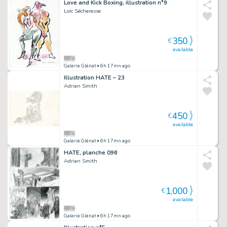
Love and Kick Boxing, illustration n°9
Loïc Sécheresse
350
€
available
Galerie Glénat
• 6h 17mn ago
Illustration HATE – 23
Adrian Smith
450
€
available
Galerie Glénat
• 6h 17mn ago
HATE, planche 096
Adrian Smith
1,000
€
available
Galerie Glénat
• 6h 17mn ago