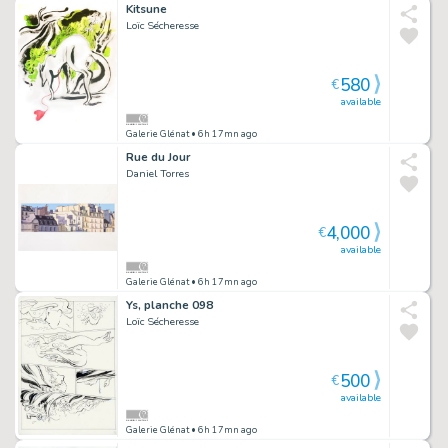
Kitsune
Loïc Sécheresse
580
€
available
Galerie Glénat
• 6h 17mn ago
Rue du Jour
Daniel Torres
4,000
€
available
Galerie Glénat
• 6h 17mn ago
Ys, planche 098
Loïc Sécheresse
500
€
available
Galerie Glénat
• 6h 17mn ago