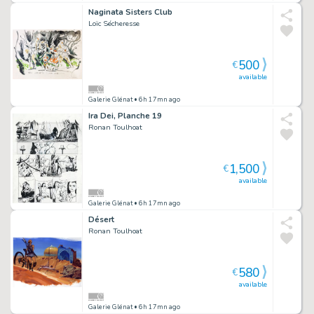
Naginata Sisters Club
Loïc Sécheresse
500
€
available
Galerie Glénat
• 6h 17mn ago
Ira Dei, Planche 19
Ronan Toulhoat
1,500
€
available
Galerie Glénat
• 6h 17mn ago
Désert
Ronan Toulhoat
580
€
available
Galerie Glénat
• 6h 17mn ago