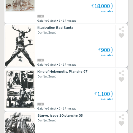
18,000
€
available
Galerie Glénat
• 6h 17mn ago
Illustration Bad Santa
Danijel Zezelj
900
€
available
Galerie Glénat
• 6h 17mn ago
King of Nekropolis, Planche 67
Danijel Zezelj
1,100
€
available
Galerie Glénat
• 6h 17mn ago
Starve, issue 10 planche 05
Danijel Zezelj