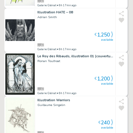
Galerie Glénat
• 6h 17mn ago
Illustration HATE – 08
Adrian Smith
1,250
€
available
Galerie Glénat
• 6h 17mn ago
Le Roy des Ribauds, illustration 01 (couverture édition Bulle)
Ronan Toulhoat
1,200
€
available
Galerie Glénat
• 6h 17mn ago
Illustration Warriors
Guillaume Singelin
240
€
available