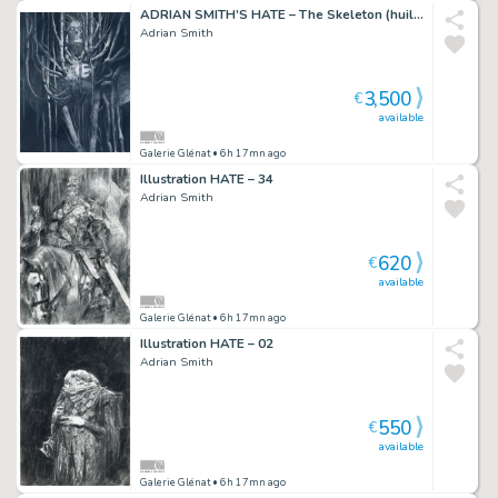
ADRIAN SMITH’S HATE – The Skeleton (huile)
Adrian Smith
3,500
€
available
Galerie Glénat
• 6h 17mn ago
Illustration HATE – 34
Adrian Smith
620
€
available
Galerie Glénat
• 6h 17mn ago
Illustration HATE – 02
Adrian Smith
550
€
available
Galerie Glénat
• 6h 17mn ago