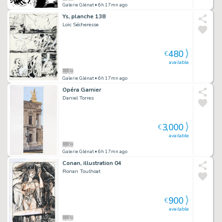
Galerie Glénat
• 6h 17mn ago
Ys, planche 138
Loïc Sécheresse
480
€
available
Galerie Glénat
• 6h 17mn ago
Opéra Garnier
Daniel Torres
3,000
€
available
Galerie Glénat
• 6h 17mn ago
Conan, illustration 04
Ronan Toulhoat
900
€
available