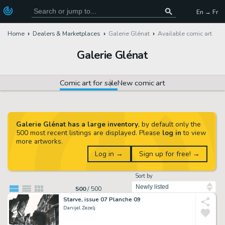
En → Fr
Home
Dealers & Marketplaces
Galerie Glénat
Available comic art
Galerie Glénat
Comic art for sale
New comic art
Galerie Glénat has a large inventory
, by default only the
500 most recent listings are displayed. Please
log in
to view
more artworks.
Log in →
Sign up for free! →
Sort by
500
/
500
Starve, issue 07 Planche 09
Danijel Zezelj