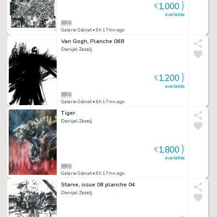
1,000
€
available
Galerie Glénat
• 6h 17mn ago
Van Gogh, Planche 068
Danijel Zezelj
1,200
€
available
Galerie Glénat
• 6h 17mn ago
Tiger
Danijel Zezelj
1,800
€
available
Galerie Glénat
• 6h 17mn ago
Starve, issue 06 planche 04
Danijel Zezelj