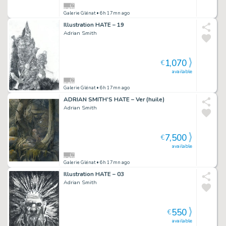
Galerie Glénat
• 6h 17mn ago
Illustration HATE – 19
Adrian Smith
1,070
€
available
Galerie Glénat
• 6h 17mn ago
ADRIAN SMITH’S HATE – Ver (huile)
Adrian Smith
7,500
€
available
Galerie Glénat
• 6h 17mn ago
Illustration HATE – 03
Adrian Smith
550
€
available