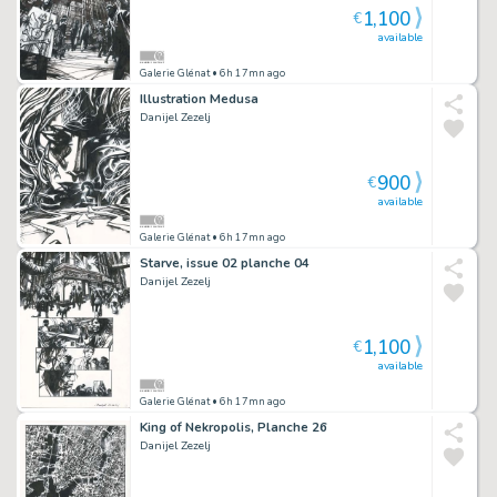
1,100
€
available
Galerie Glénat
• 6h 17mn ago
Illustration Medusa
Danijel Zezelj
900
€
available
Galerie Glénat
• 6h 17mn ago
Starve, issue 02 planche 04
Danijel Zezelj
1,100
€
available
Galerie Glénat
• 6h 17mn ago
King of Nekropolis, Planche 26
Danijel Zezelj