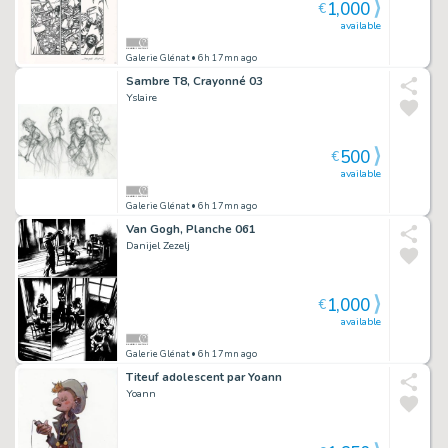
1,000
€
available
Galerie Glénat
• 6h 17mn ago
Sambre T8, Crayonné 03
Yslaire
500
€
available
Galerie Glénat
• 6h 17mn ago
Van Gogh, Planche 061
Danijel Zezelj
1,000
€
available
Galerie Glénat
• 6h 17mn ago
Titeuf adolescent par Yoann
Yoann