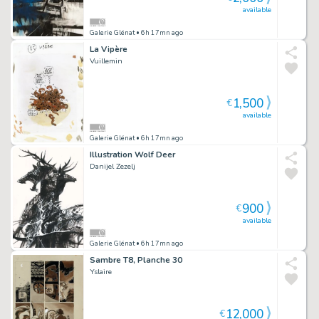
available
Galerie Glénat
• 6h 17mn ago
La Vipère
Vuillemin
1,500
€
available
Galerie Glénat
• 6h 17mn ago
Illustration Wolf Deer
Danijel Zezelj
900
€
available
Galerie Glénat
• 6h 17mn ago
Sambre T8, Planche 30
Yslaire
12,000
€