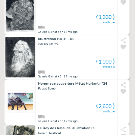
1,330
€
available
Galerie Glénat
• 6h 17mn ago
Illustration HATE – 01
Adrian Smith
1,000
€
available
Galerie Glénat
• 6h 17mn ago
Hommage couverture Métal Hurlant n°24
Pascal Somon
2,600
€
available
Galerie Glénat
• 6h 17mn ago
Le Roy des Ribauds, illustration 05
Ronan Toulhoat