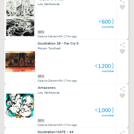
Loïc Sécheresse
600
€
available
Galerie Glénat
• 6h 17mn ago
illustration 26 – Far Cry 5
Ronan Toulhoat
1,200
€
available
Galerie Glénat
• 6h 17mn ago
Amazones
Loïc Sécheresse
1,000
€
available
Galerie Glénat
• 6h 17mn ago
Illustration HATE – 44