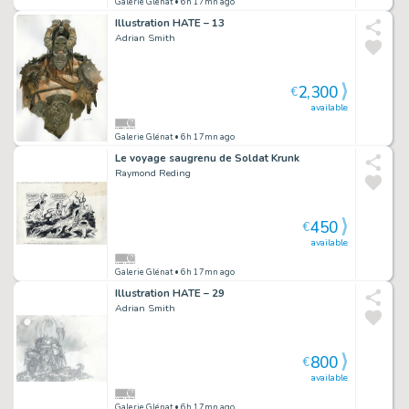
Galerie Glénat
• 6h 17mn ago
Illustration HATE – 13
Adrian Smith
2,300
€
available
Galerie Glénat
• 6h 17mn ago
Le voyage saugrenu de Soldat Krunk
Raymond Reding
450
€
available
Galerie Glénat
• 6h 17mn ago
Illustration HATE – 29
Adrian Smith
800
€
available
Galerie Glénat
• 6h 17mn ago