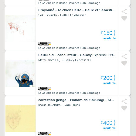
La Galerie de la Bande Dessinée
• 3h 35mn ago
Crayonné – le chien Belle – Belle et Sébastien – 4988
Seki Shuichi - Belle Et Sébastien
150
€
available
La Galerie de la Bande Dessinée
• 3h 35mn ago
Celluloid – conducteur – Galaxy Express 999 – 490
Matsumoto Leiji - Galaxy Express 999
200
€
available
La Galerie de la Bande Dessinée
• 3h 35mn ago
correction genga – Hanamichi Sakuragi – Slam Dunk – 5294
Inoue Takehiko - Slam Dunk
400
€
available