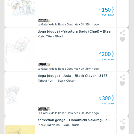
150
€
available
La Galerie de la Bande Dessinée
• 3h 35mn ago
doga (douga) – Yasutora Sado (Chad) – Bleach – 1012
Kubo Tite - Bleach
200
€
available
La Galerie de la Bande Dessinée
• 3h 35mn ago
doga (douga) – Asta – Black Clover – 3175
Tabata Yuki - Black Clover
300
€
available
La Galerie de la Bande Dessinée
• 3h 35mn ago
correction genga – Hanamichi Sakuragi – Slam Dunk – 5299
Inoue Takehiko - Slam Dunk