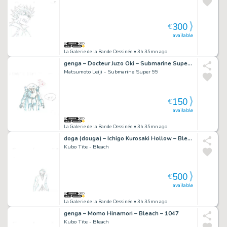
300
€
available
La Galerie de la Bande Dessinée
• 3h 35mn ago
genga – Docteur Juzo Oki – Submarine Super 99 – 962
Matsumoto Leiji - Submarine Super 99
150
€
available
La Galerie de la Bande Dessinée
• 3h 35mn ago
doga (douga) – Ichigo Kurosaki Hollow – Bleach – 1232
Kubo Tite - Bleach
500
€
available
La Galerie de la Bande Dessinée
• 3h 35mn ago
genga – Momo Hinamori – Bleach – 1047
Kubo Tite - Bleach