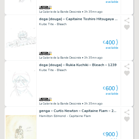
available
La Galerie de la Bande Dessinée
• 3h 35mn ago
doga (douga) – Capitaine Toshiro Hitsugaya – Bleach – 617
Kubo Tite - Bleach
400
€
available
La Galerie de la Bande Dessinée
• 3h 35mn ago
doga (douga) – Rukia Kuchiki – Bleach – 1239
Kubo Tite - Bleach
600
€
available
La Galerie de la Bande Dessinée
• 3h 35mn ago
genga – Curtis Newton – Capitaine Flam – 2020
Hamilton Edmond - Capitaine Flam
900
€