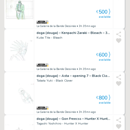
500
€
available
La Galerie de la Bande Dessinée
• 3h 35mn ago
doga (douga) – Kenpachi Zaraki – Bleach – 3903
Kubo Tite - Bleach
600
€
available
La Galerie de la Bande Dessinée
• 3h 35mn ago
doga (douga) – Asta – opening 7 – Black Clover – 1737
Tabata Yuki - Black Clover
800
€
available
La Galerie de la Bande Dessinée
• 3h 35mn ago
doga (douga) – Gon Freecss – Hunter X Hunter – 3298
Togashi Yoshihiro - Hunter X Hunter