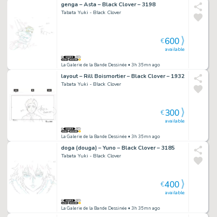
genga – Asta – Black Clover – 3198
Tabata Yuki - Black Clover
600
€
available
La Galerie de la Bande Dessinée
• 3h 35mn ago
layout – Rill Boismortier – Black Clover – 1932
Tabata Yuki - Black Clover
300
€
available
La Galerie de la Bande Dessinée
• 3h 35mn ago
doga (douga) – Yuno – Black Clover – 3185
Tabata Yuki - Black Clover
400
€
available
La Galerie de la Bande Dessinée
• 3h 35mn ago