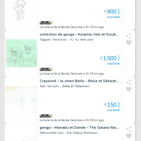
900
€
available
La Galerie de la Bande Dessinée
• 3h 35mn ago
correction de genga – Kurama, Hiei et Yusuke – Yu Yu Hakusho – 3645
Togashi Yoshihiro - Yu Yu Hakusho
1,500
€
available
La Galerie de la Bande Dessinée
• 3h 35mn ago
Crayonné – le chien Belle – Belle et Sébastien – 4987
Seki Shuichi - Belle Et Sébastien
150
€
available
La Galerie de la Bande Dessinée
• 3h 35mn ago
genga – Manabu et Daneb – The Galaxy Railways – 916
Matsumoto Leiji - the Galaxy Railways