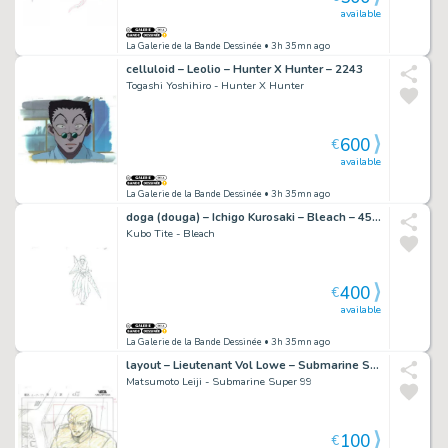
available
La Galerie de la Bande Dessinée
• 3h 35mn ago
celluloid – Leolio – Hunter X Hunter – 2243
Togashi Yoshihiro - Hunter X Hunter
600
€
available
La Galerie de la Bande Dessinée
• 3h 35mn ago
doga (douga) – Ichigo Kurosaki – Bleach – 4598
Kubo Tite - Bleach
400
€
available
La Galerie de la Bande Dessinée
• 3h 35mn ago
layout – Lieutenant Vol Lowe – Submarine Super 99 – 955
Matsumoto Leiji - Submarine Super 99
100
€