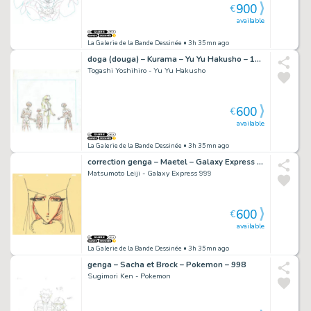
900
€
available
La Galerie de la Bande Dessinée
• 3h 35mn ago
doga (douga) – Kurama – Yu Yu Hakusho – 1053
Togashi Yoshihiro - Yu Yu Hakusho
600
€
available
La Galerie de la Bande Dessinée
• 3h 35mn ago
correction genga – Maetel – Galaxy Express 999 – 1977
Matsumoto Leiji - Galaxy Express 999
600
€
available
La Galerie de la Bande Dessinée
• 3h 35mn ago
genga – Sacha et Brock – Pokemon – 998
Sugimori Ken - Pokemon