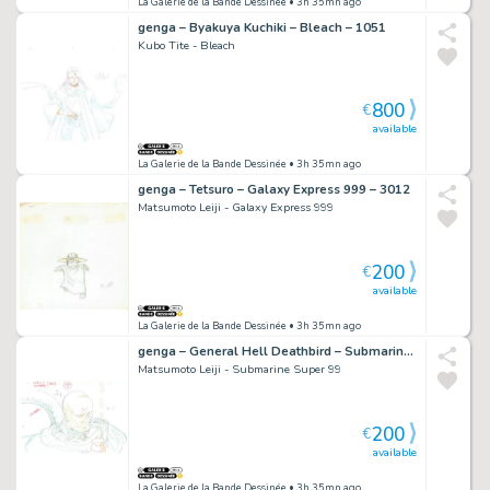
La Galerie de la Bande Dessinée
• 3h 35mn ago
genga – Byakuya Kuchiki – Bleach – 1051
Kubo Tite - Bleach
800
€
available
La Galerie de la Bande Dessinée
• 3h 35mn ago
genga – Tetsuro – Galaxy Express 999 – 3012
Matsumoto Leiji - Galaxy Express 999
200
€
available
La Galerie de la Bande Dessinée
• 3h 35mn ago
genga – General Hell Deathbird – Submarine Super 99 – 948
Matsumoto Leiji - Submarine Super 99
200
€
available
La Galerie de la Bande Dessinée
• 3h 35mn ago