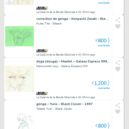
available
La Galerie de la Bande Dessinée
• 3h 35mn ago
correction de genga – Kenpachi Zaraki – Bleach – 2301
Kubo Tite - Bleach
800
€
available
La Galerie de la Bande Dessinée
• 3h 35mn ago
doga (douga) – Maetel – Galaxy Express 999 – 1976
Matsumoto Leiji - Galaxy Express 999
1,200
€
available
La Galerie de la Bande Dessinée
• 3h 35mn ago
genga – Yuno – Black Clover – 1997
Tabata Yuki - Black Clover
800
€