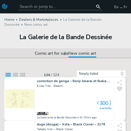
En → Fr
Home
Dealers & Marketplaces
La Galerie de la Bande
Dessinée
New comic art
La Galerie de la Bande Dessinée
Comic art for sale
New comic art
Sort by
124
/
124
correction de genga – Renji Abarai et Rukia Kichiki – Bleach – 4595
Kubo Tite - Bleach
300
€
available
La Galerie de la Bande Dessinée
• 3h 35mn ago
doga (douga) – Asta – Black Clover – 3176
Tabata Yuki - Black Clover