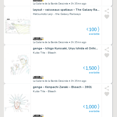
La Galerie de la Bande Dessinée
• 3h 35mn ago
layout – vaisseaux spatiaux – The Galaxy Railways – 936
Matsumoto Leiji - the Galaxy Railways
100
€
available
La Galerie de la Bande Dessinée
• 3h 35mn ago
genga – Ichigo Kurosaki, Uryu Ishida et Orihime Inoue – Bleach – 420
Kubo Tite - Bleach
1,500
€
available
La Galerie de la Bande Dessinée
• 3h 35mn ago
genga – Kenpachi Zaraki – Bleach – 3901
Kubo Tite - Bleach
1,000
€
available