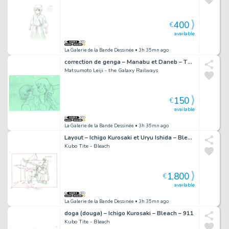
400
€
available
La Galerie de la Bande Dessinée
• 3h 35mn ago
correction de genga – Manabu et Daneb – The Galaxy Railways – 917
Matsumoto Leiji - the Galaxy Railways
150
€
available
La Galerie de la Bande Dessinée
• 3h 35mn ago
Layout – Ichigo Kurosaki et Uryu Ishida – Bleach – 681
Kubo Tite - Bleach
1,800
€
available
La Galerie de la Bande Dessinée
• 3h 35mn ago
doga (douga) – Ichigo Kurosaki – Bleach – 911
Kubo Tite - Bleach