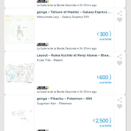
La Galerie de la Bande Dessinée
• 3h 35mn ago
genga – Tetsuro et Maetel – Galaxy Express 999 – 3011
Matsumoto Leiji - Galaxy Express 999
300
€
available
La Galerie de la Bande Dessinée
• 3h 35mn ago
Layout – Rukia Kuchiki et Renji Abarai – Bleach – 1730
Kubo Tite - Bleach
600
€
available
La Galerie de la Bande Dessinée
• 3h 35mn ago
genga – Pikachu – Pokemon – 994
Sugimori Ken - Pokemon
2,500
€
available