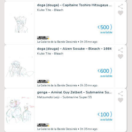
doga (douga) – Capitaine Toshiro Hitsugaya – Bleach – 3896
Kubo Tite - Bleach
500
€
available
La Galerie de la Bande Dessinée
• 3h 35mn ago
doga (douga) – Aizen Sosuke – Bleach – 1664
Kubo Tite - Bleach
600
€
available
La Galerie de la Bande Dessinée
• 3h 35mn ago
genga – Amiral Guy Zelbert – Submarine Super 99 – 972
Matsumoto Leiji - Submarine Super 99
100
€
available
La Galerie de la Bande Dessinée
• 3h 35mn ago