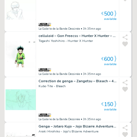
500
€
available
La Galerie de la Bande Dessinée
• 3h 35mn ago
celluloid – Gon Freecss – Hunter X Hunter – 2267
Togashi Yoshihiro - Hunter X Hunter
600
€
available
La Galerie de la Bande Dessinée
• 3h 35mn ago
Correction de genga – Zangetsu – Bleach – 4590
Kubo Tite - Bleach
150
€
available
La Galerie de la Bande Dessinée
• 3h 35mn ago
Genga – Jotaro Kujo – Jojo Bizarre Adventure – 5161
Araki Hirohiko - Jojo's Bizarre Adventure