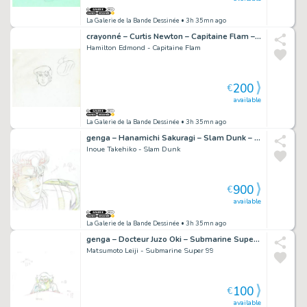
La Galerie de la Bande Dessinée
• 3h 35mn ago
crayonné – Curtis Newton – Capitaine Flam – 783
Hamilton Edmond - Capitaine Flam
200
€
available
La Galerie de la Bande Dessinée
• 3h 35mn ago
genga – Hanamichi Sakuragi – Slam Dunk – 5300
Inoue Takehiko - Slam Dunk
900
€
available
La Galerie de la Bande Dessinée
• 3h 35mn ago
genga – Docteur Juzo Oki – Submarine Super 99 – 947
Matsumoto Leiji - Submarine Super 99
100
€
available