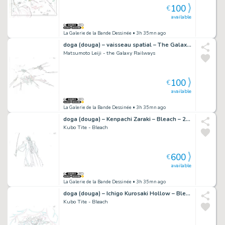
100
€
available
La Galerie de la Bande Dessinée
• 3h 35mn ago
doga (douga) – vaisseau spatial – The Galaxy Railways – 938
Matsumoto Leiji - the Galaxy Railways
100
€
available
La Galerie de la Bande Dessinée
• 3h 35mn ago
doga (douga) – Kenpachi Zaraki – Bleach – 2306
Kubo Tite - Bleach
600
€
available
La Galerie de la Bande Dessinée
• 3h 35mn ago
doga (douga) – Ichigo Kurosaki Hollow – Bleach – 638
Kubo Tite - Bleach