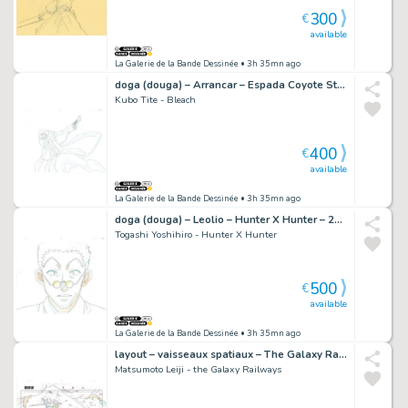
300
€
available
La Galerie de la Bande Dessinée
• 3h 35mn ago
doga (douga) – Arrancar – Espada Coyote Stark – Bleach – 1018
Kubo Tite - Bleach
400
€
available
La Galerie de la Bande Dessinée
• 3h 35mn ago
doga (douga) – Leolio – Hunter X Hunter – 2242
Togashi Yoshihiro - Hunter X Hunter
500
€
available
La Galerie de la Bande Dessinée
• 3h 35mn ago
layout – vaisseaux spatiaux – The Galaxy Railways – 935
Matsumoto Leiji - the Galaxy Railways