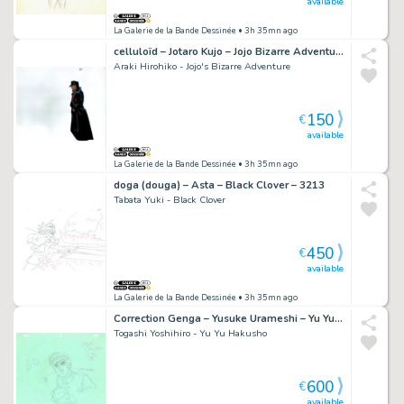
available
La Galerie de la Bande Dessinée
• 3h 35mn ago
celluloïd – Jotaro Kujo – Jojo Bizarre Adventure – 5149
Araki Hirohiko - Jojo's Bizarre Adventure
150
€
available
La Galerie de la Bande Dessinée
• 3h 35mn ago
doga (douga) – Asta – Black Clover – 3213
Tabata Yuki - Black Clover
450
€
available
La Galerie de la Bande Dessinée
• 3h 35mn ago
Correction Genga – Yusuke Urameshi – Yu Yu Hakusho – 4819
Togashi Yoshihiro - Yu Yu Hakusho
600
€
available