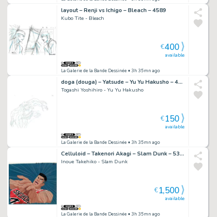
layout – Renji vs Ichigo – Bleach – 4589
Kubo Tite - Bleach
400
€
available
La Galerie de la Bande Dessinée
• 3h 35mn ago
doga (douga) – Yatsude – Yu Yu Hakusho – 4219
Togashi Yoshihiro - Yu Yu Hakusho
150
€
available
La Galerie de la Bande Dessinée
• 3h 35mn ago
Celluloid – Takenori Akagi – Slam Dunk – 5312
Inoue Takehiko - Slam Dunk
1,500
€
available
La Galerie de la Bande Dessinée
• 3h 35mn ago