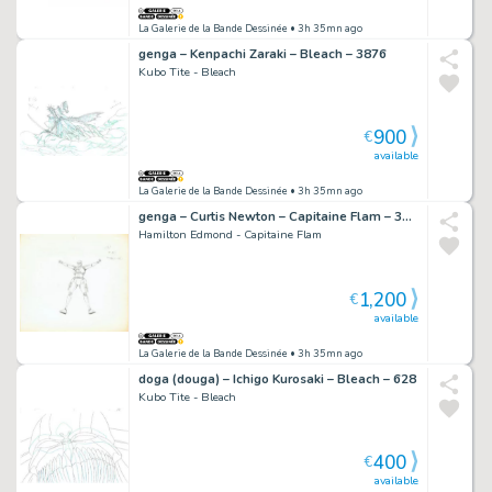
La Galerie de la Bande Dessinée
• 3h 35mn ago
genga – Kenpachi Zaraki – Bleach – 3876
Kubo Tite - Bleach
900
€
available
La Galerie de la Bande Dessinée
• 3h 35mn ago
genga – Curtis Newton – Capitaine Flam – 3936
Hamilton Edmond - Capitaine Flam
1,200
€
available
La Galerie de la Bande Dessinée
• 3h 35mn ago
doga (douga) – Ichigo Kurosaki – Bleach – 628
Kubo Tite - Bleach
400
€
available