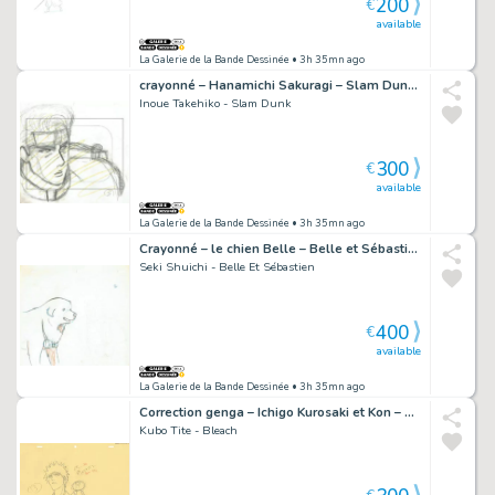
200
€
available
La Galerie de la Bande Dessinée
• 3h 35mn ago
crayonné – Hanamichi Sakuragi – Slam Dunk – 5298
Inoue Takehiko - Slam Dunk
300
€
available
La Galerie de la Bande Dessinée
• 3h 35mn ago
Crayonné – le chien Belle – Belle et Sébastien – 4990
Seki Shuichi - Belle Et Sébastien
400
€
available
La Galerie de la Bande Dessinée
• 3h 35mn ago
Correction genga – Ichigo Kurosaki et Kon – Bleach – 4603
Kubo Tite - Bleach