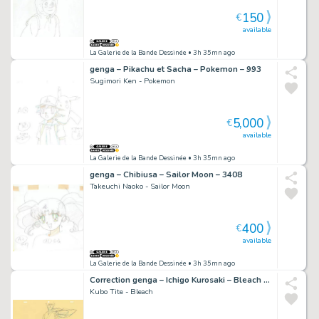
150
€
available
La Galerie de la Bande Dessinée
• 3h 35mn ago
genga – Pikachu et Sacha – Pokemon – 993
Sugimori Ken - Pokemon
5,000
€
available
La Galerie de la Bande Dessinée
• 3h 35mn ago
genga – Chibiusa – Sailor Moon – 3408
Takeuchi Naoko - Sailor Moon
400
€
available
La Galerie de la Bande Dessinée
• 3h 35mn ago
Correction genga – Ichigo Kurosaki – Bleach – 4601
Kubo Tite - Bleach