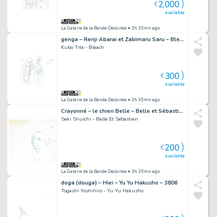
2,000
€
available
La Galerie de la Bande Dessinée
• 3h 35mn ago
genga – Renji Abarai et Zabimaru Saru – Bleach – 729
Kubo Tite - Bleach
300
€
available
La Galerie de la Bande Dessinée
• 3h 35mn ago
Crayonné – le chien Belle – Belle et Sébastien – 4991
Seki Shuichi - Belle Et Sébastien
200
€
available
La Galerie de la Bande Dessinée
• 3h 35mn ago
doga (douga) – Hiei – Yu Yu Hakusho – 3806
Togashi Yoshihiro - Yu Yu Hakusho