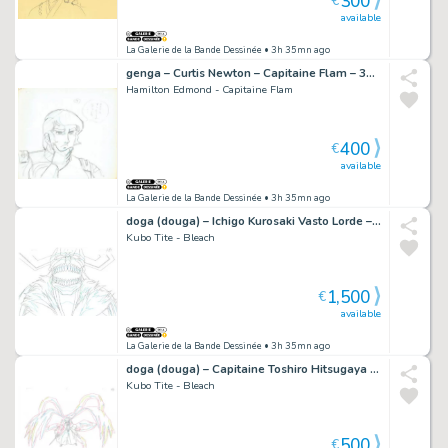
300
€
available
La Galerie de la Bande Dessinée
• 3h 35mn ago
genga – Curtis Newton – Capitaine Flam – 3935
Hamilton Edmond - Capitaine Flam
400
€
available
La Galerie de la Bande Dessinée
• 3h 35mn ago
doga (douga) – Ichigo Kurosaki Vasto Lorde – Bleach – 632
Kubo Tite - Bleach
1,500
€
available
La Galerie de la Bande Dessinée
• 3h 35mn ago
doga (douga) – Capitaine Toshiro Hitsugaya – Bankai – Bleach – 676
Kubo Tite - Bleach
500
€