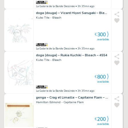
La Galerie de la Bande Dessinée
• 3h 35mn ago
doga (douga) – Vizard Hiyori Sarugaki – Bleach – 614
Kubo Tite - Bleach
300
€
available
La Galerie de la Bande Dessinée
• 3h 35mn ago
doga (douga) – Rukia Kuchiki – Bleach – 4554
Kubo Tite - Bleach
800
€
available
La Galerie de la Bande Dessinée
• 3h 35mn ago
genga – Crag et Limaille – Capitaine Flam – 2490
Hamilton Edmond - Capitaine Flam
200
€
available