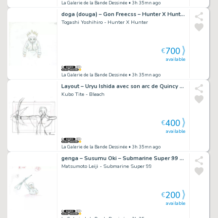
La Galerie de la Bande Dessinée
• 3h 35mn ago
doga (douga) – Gon Freecss – Hunter X Hunter – 2275
Togashi Yoshihiro - Hunter X Hunter
700
€
available
La Galerie de la Bande Dessinée
• 3h 35mn ago
Layout – Uryu Ishida avec son arc de Quincy – Bleach – 672
Kubo Tite - Bleach
400
€
available
La Galerie de la Bande Dessinée
• 3h 35mn ago
genga – Susumu Oki – Submarine Super 99 – 941
Matsumoto Leiji - Submarine Super 99
200
€
available