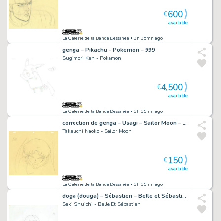
600
€
available
La Galerie de la Bande Dessinée
• 3h 35mn ago
genga – Pikachu – Pokemon – 999
Sugimori Ken - Pokemon
4,500
€
available
La Galerie de la Bande Dessinée
• 3h 35mn ago
correction de genga – Usagi – Sailor Moon – 4077
Takeuchi Naoko - Sailor Moon
150
€
available
La Galerie de la Bande Dessinée
• 3h 35mn ago
doga (douga) – Sébastien – Belle et Sébastien – 4992
Seki Shuichi - Belle Et Sébastien