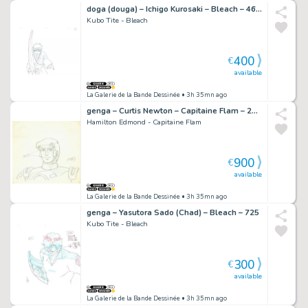
doga (douga) – Ichigo Kurosaki – Bleach – 4602
Kubo Tite - Bleach
400
€
available
La Galerie de la Bande Dessinée
• 3h 35mn ago
genga – Curtis Newton – Capitaine Flam – 2019
Hamilton Edmond - Capitaine Flam
900
€
available
La Galerie de la Bande Dessinée
• 3h 35mn ago
genga – Yasutora Sado (Chad) – Bleach – 725
Kubo Tite - Bleach
300
€
available
La Galerie de la Bande Dessinée
• 3h 35mn ago