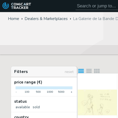
COMiC
ART
TRACKER
Home
Dealers & Marketplaces
La Galerie de la Bande 
Filters
reset
price range (€)
-
100
500
1000
5000
+
status
available
sold
country