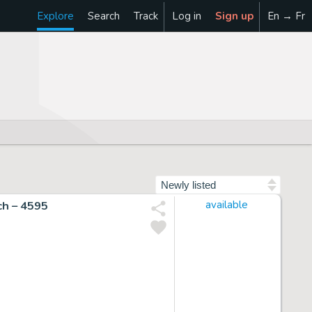
Explore
Search
Track
Log in
Sign up
En → Fr
Sort by
ach – 4595
available