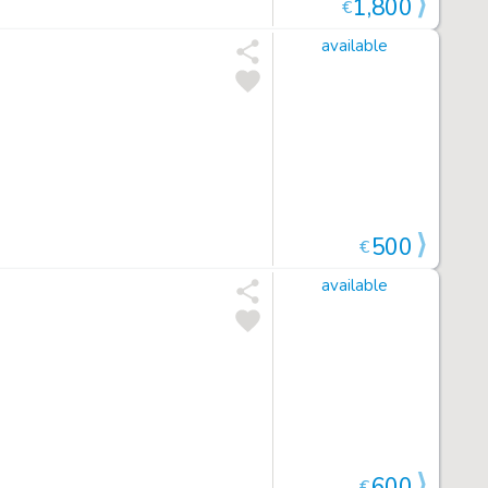
1,800
€
available
500
€
available
600
€