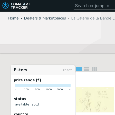
COMiC
ART
TRACKER
Home
Dealers & Marketplaces
La Galerie de la Bande 
Filters
reset
price range (€)
-
100
500
1000
5000
+
status
available
sold
country