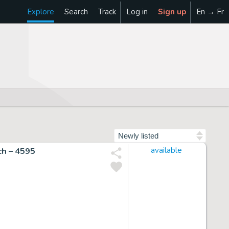
Explore
Search
Track
Log in
Sign up
En → Fr
Sort by
ach – 4595
available