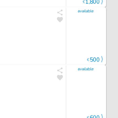
1,800
€
available
500
€
available
600
€