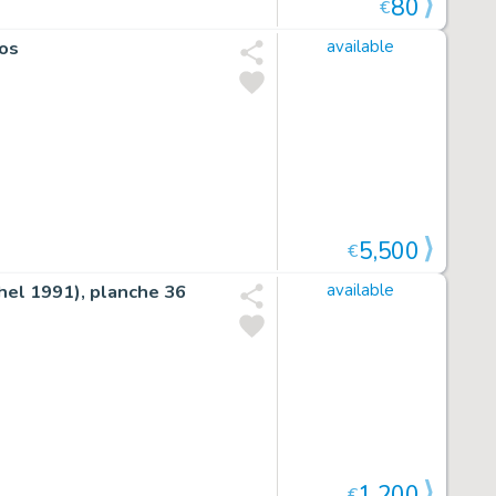
80
€
ios
available
5,500
€
chel 1991), planche 36
available
1,200
€