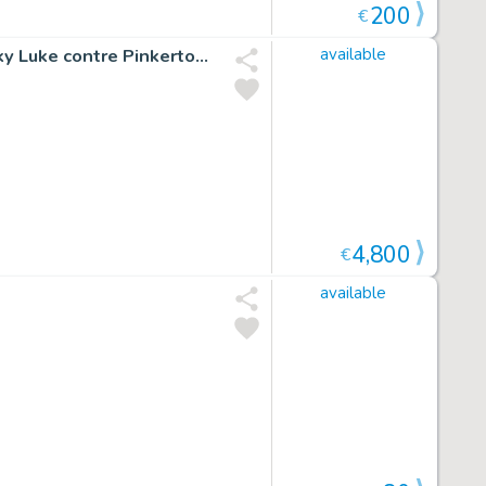
200
€
Les aventures de Lucky Luke d'après Morris, Tome 4, Lucky Luke contre Pinkerton, Planche 35, 2010
available
4,800
€
available