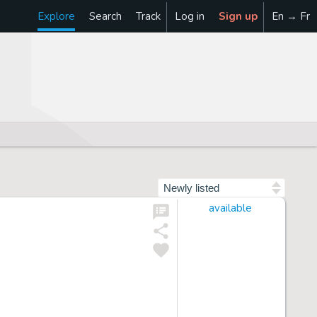
Explore
Search
Track
Log in
Sign up
En → Fr
Sort by
available