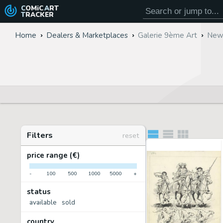
COMiC
ART
TRACKER
Home
Dealers & Marketplaces
Galerie 9ème Art
New 
Filters
reset
price range (€)
-
100
500
1000
5000
+
status
available
sold
country