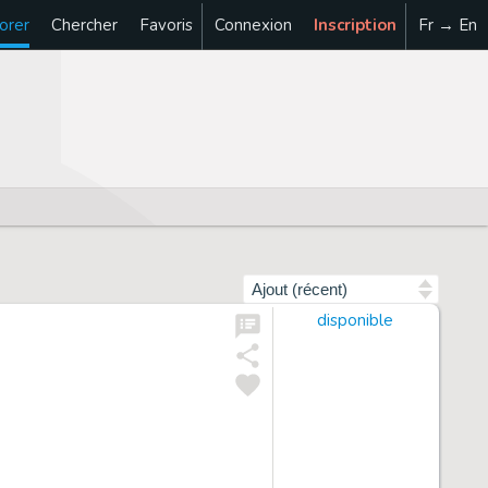
orer
Chercher
Favoris
Connexion
Inscription
Fr → En
Trier par
disponible