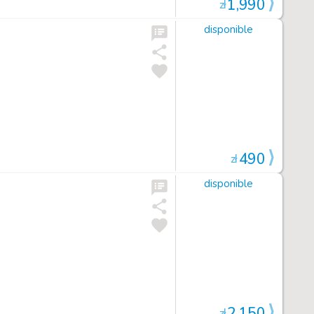
1,990
zł
disponible
490
zł
disponible
2,150
zł