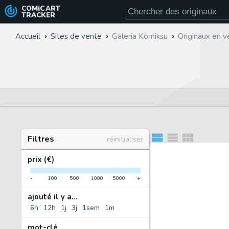
COMiC
ART
TRACKER
Accueil
Sites de vente
Galeria Komiksu
Originaux en v
Filtres
réinitialiser
prix (€)
-
100
500
1000
5000
+
ajouté il y a...
6h
12h
1j
3j
1sem
1m
mot-clé