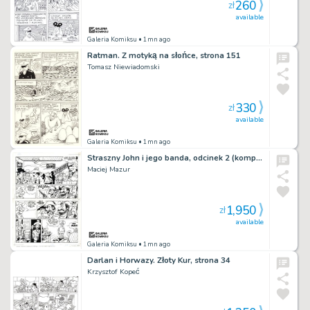
260
zł
available
Galeria Komiksu
• 1mn ago
Ratman. Z motyką na słońce, strona 151
Tomasz Niewiadomski
330
zł
available
Galeria Komiksu
• 1mn ago
Straszny John i jego banda, odcinek 2 (komplet – tusz i kolor)
Maciej Mazur
1,950
zł
available
Galeria Komiksu
• 1mn ago
Darlan i Horwazy. Złoty Kur, strona 34
Krzysztof Kopeć