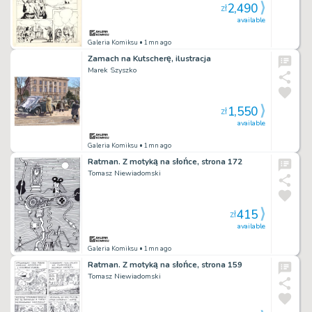
2,490
zł
available
Galeria Komiksu
• 1mn ago
Zamach na Kutscherę, ilustracja
Marek Szyszko
1,550
zł
available
Galeria Komiksu
• 1mn ago
Ratman. Z motyką na słońce, strona 172
Tomasz Niewiadomski
415
zł
available
Galeria Komiksu
• 1mn ago
Ratman. Z motyką na słońce, strona 159
Tomasz Niewiadomski