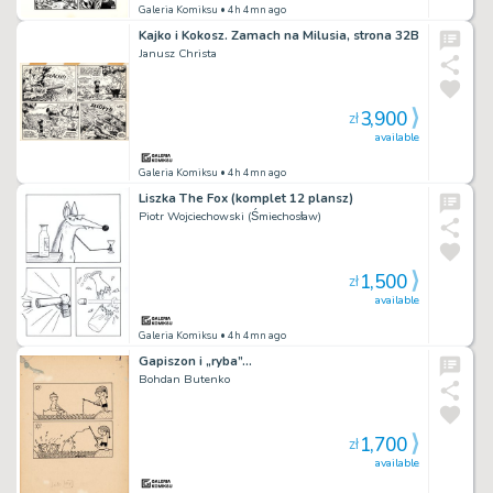
Galeria Komiksu
• 4h 4mn ago
Kajko i Kokosz. Zamach na Milusia, strona 32B
Janusz Christa
3,900
zł
available
Galeria Komiksu
• 4h 4mn ago
Liszka The Fox (komplet 12 plansz)
Piotr Wojciechowski (Śmiechosław)
1,500
zł
available
Galeria Komiksu
• 4h 4mn ago
Gapiszon i „ryba”…
Bohdan Butenko
1,700
zł
available