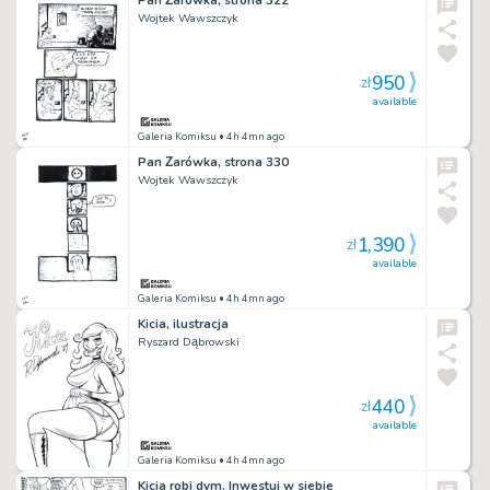
Wojtek Wawszczyk
950
zł
available
Galeria Komiksu
• 4h 4mn ago
Pan Żarówka, strona 330
Wojtek Wawszczyk
1,390
zł
available
Galeria Komiksu
• 4h 4mn ago
Kicia, ilustracja
Ryszard Dąbrowski
440
zł
available
Galeria Komiksu
• 4h 4mn ago
Kicia robi dym. Inwestuj w siebie