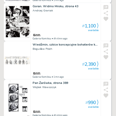
Galeria Komiksu
• 1mn ago
Goran. Widmo Mroku, strona 43
Andrzej Graniak
1,100
zł
available
Galeria Komiksu
• 4h 4mn ago
Wiedźmin, szkice koncepcyjne bohaterów komiksu
Bogusław Polch
2,390
zł
available
Galeria Komiksu
• 1mn ago
Pan Żarówka, strona 389
Wojtek Wawszczyk
990
zł
available
Galeria Komiksu
• 4h 4mn ago