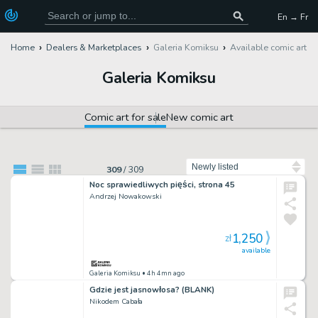
En → Fr
Home
Dealers & Marketplaces
Galeria Komiksu
Available comic art
Galeria Komiksu
Comic art for sale
New comic art
Sort by
309
/
309
Noc sprawiedliwych pięści, strona 45
Andrzej Nowakowski
1,250
zł
available
Galeria Komiksu
• 4h 4mn ago
Gdzie jest jasnowłosa? (BLANK)
Nikodem Cabała