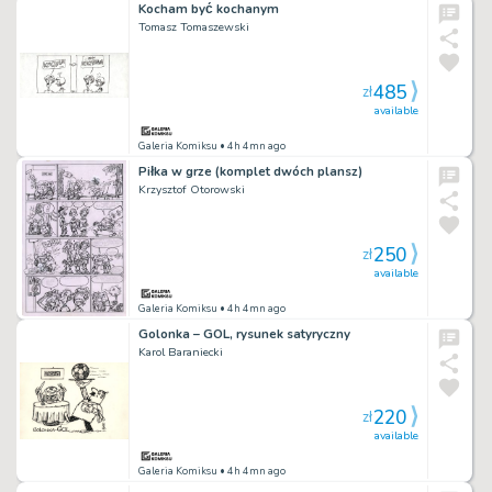
Kocham być kochanym
Tomasz Tomaszewski
485
zł
available
Galeria Komiksu
• 4h 4mn ago
Piłka w grze (komplet dwóch plansz)
Krzysztof Otorowski
250
zł
available
Galeria Komiksu
• 4h 4mn ago
Golonka – GOL, rysunek satyryczny
Karol Baraniecki
220
zł
available
Galeria Komiksu
• 4h 4mn ago