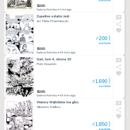
available
Galeria Komiksu
• 1mn ago
Zupełnie ostatni Jedi
Jan Plata-Przechlewski
200
zł
available
Galeria Komiksu
• 4h 4mn ago
Gail, tom 4, strona 30
Piotr Kowalski
1,690
zł
available
Galeria Komiksu
• 4h 4mn ago
Walery Wątróbka ma głos
Sławomir Kiełbus
1,850
zł
available