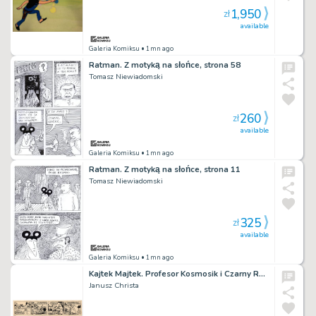
1,950
zł
available
Galeria Komiksu
• 1mn ago
Ratman. Z motyką na słońce, strona 58
Tomasz Niewiadomski
260
zł
available
Galeria Komiksu
• 1mn ago
Ratman. Z motyką na słońce, strona 11
Tomasz Niewiadomski
325
zł
available
Galeria Komiksu
• 1mn ago
Kajtek Majtek. Profesor Kosmosik i Czarny Rycerz, komplet dwóch pasków
Janusz Christa