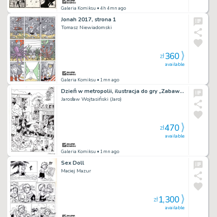
Galeria Komiksu
• 4h 4mn ago
Jonah 2017, strona 1
Tomasz Niewiadomski
360
zł
available
Galeria Komiksu
• 1mn ago
Dzień w metropolii, ilustracja do gry „Zabawa w reportera”
Jarosław Wojtasiński (Jaro)
470
zł
available
Galeria Komiksu
• 1mn ago
Sex Doll
Maciej Mazur
1,300
zł
available