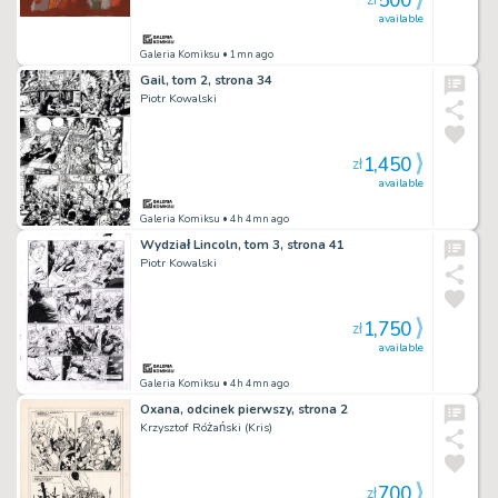
500
zł
available
Galeria Komiksu
• 1mn ago
Gail, tom 2, strona 34
Piotr Kowalski
1,450
zł
available
Galeria Komiksu
• 4h 4mn ago
Wydział Lincoln, tom 3, strona 41
Piotr Kowalski
1,750
zł
available
Galeria Komiksu
• 4h 4mn ago
Oxana, odcinek pierwszy, strona 2
Krzysztof Różański (Kris)
700
zł