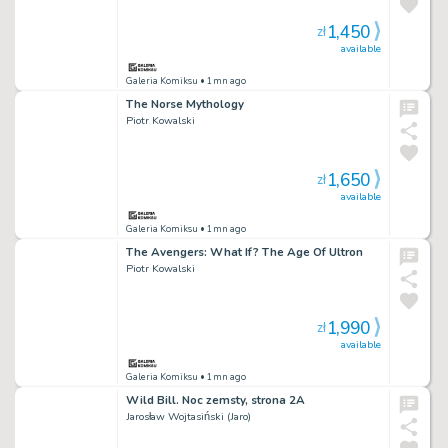
1,450
zł
available
Galeria Komiksu
• 1mn ago
The Norse Mythology
Piotr Kowalski
1,650
zł
available
Galeria Komiksu
• 1mn ago
The Avengers: What If? The Age Of Ultron
Piotr Kowalski
1,990
zł
available
Galeria Komiksu
• 1mn ago
Wild Bill. Noc zemsty, strona 2A
Jarosław Wojtasiński (Jaro)