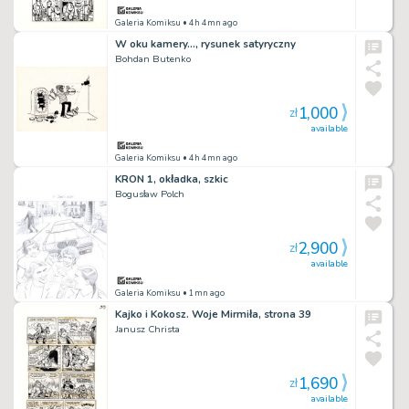
Galeria Komiksu
• 4h 4mn ago
W oku kamery…, rysunek satyryczny
Bohdan Butenko
1,000
zł
available
Galeria Komiksu
• 4h 4mn ago
KRON 1, okładka, szkic
Bogusław Polch
2,900
zł
available
Galeria Komiksu
• 1mn ago
Kajko i Kokosz. Woje Mirmiła, strona 39
Janusz Christa
1,690
zł
available