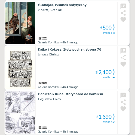
Glonojad, rysunek satyryczny
Andrzej Graniak
500
zł
available
Galeria Komiksu
• 4h 4mn ago
Kajko i Kokosz. Złoty puchar, strona 76
Janusz Christa
2,400
zł
available
Galeria Komiksu
• 4h 4mn ago
Porucznik Kuna, storyboard do komiksu
Bogusław Polch
1,690
zł
available
Galeria Komiksu
• 4h 4mn ago