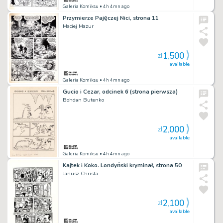
Galeria Komiksu
• 4h 4mn ago
Przymierze Pajęczej Nici, strona 11
Maciej Mazur
1,500
zł
available
Galeria Komiksu
• 4h 4mn ago
Gucio i Cezar, odcinek 6 (strona pierwsza)
Bohdan Butenko
2,000
zł
available
Galeria Komiksu
• 4h 4mn ago
Kajtek i Koko. Londyński kryminał, strona 50
Janusz Christa
2,100
zł
available