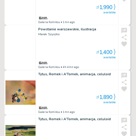
1,990
zł
available
Galeria Komiksu
• 1mn ago
Powstanie warszawskie, ilustracja
Marek Szyszko
1,400
zł
available
Galeria Komiksu
• 4h 4mn ago
Tytus, Romek i A’Tomek, animacja, celuloid
1,890
zł
available
Galeria Komiksu
• 1mn ago
Tytus, Romek i A’Tomek, animacja, celuloid