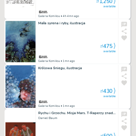
1,250
zł
available
Galeria Komiksu
• 4h 4mn ago
Mała syrena i ryby, ilustracja
475
zł
available
Galeria Komiksu
• 1mn ago
Królowa śniegu, ilustracja
430
zł
available
Galeria Komiksu
• 1mn ago
Rychu i Grzechu. Misja Mars. T-Raperzy znad Wisły
Daniel Baum