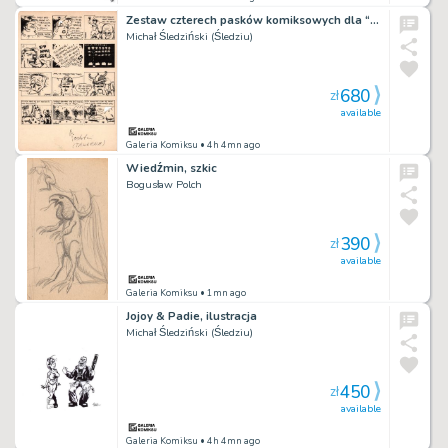
Zestaw czterech pasków komiksowych dla “Świata Gier Komputerowych”
Michał Śledziński (Śledziu)
680
zł
available
Galeria Komiksu
• 4h 4mn ago
Wiedźmin, szkic
Bogusław Polch
390
zł
available
Galeria Komiksu
• 1mn ago
Jojoy & Padie, ilustracja
Michał Śledziński (Śledziu)
450
zł
available
Galeria Komiksu
• 4h 4mn ago