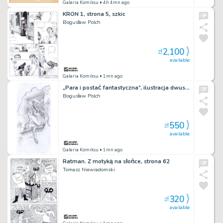
Galeria Komiksu
• 4h 4mn ago
KRON 1, strona 5, szkic
Bogusław Polch
2,100
zł
available
Galeria Komiksu
• 1mn ago
„Para i postać fantastyczna”, ilustracja dwustronna, szkice
Bogusław Polch
550
zł
available
Galeria Komiksu
• 1mn ago
Ratman. Z motyką na słońce, strona 62
Tomasz Niewiadomski
320
zł
available