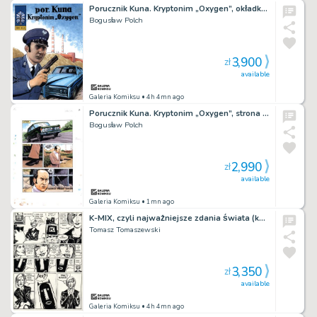
Porucznik Kuna. Kryptonim „Oxygen”, okładka (komplet – szkic i kolor)
Bogusław Polch
3,900
zł
available
Galeria Komiksu
• 4h 4mn ago
Porucznik Kuna. Kryptonim „Oxygen”, strona 2 (komplet – tusz i kolor)
Bogusław Polch
2,990
zł
available
Galeria Komiksu
• 1mn ago
K-MIX, czyli najważniejsze zdania świata (komplet dwóch plansz)
Tomasz Tomaszewski
3,350
zł
available
Galeria Komiksu
• 4h 4mn ago