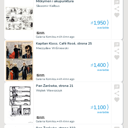
Milkymen i akupunktura
Sławomir Kiełbus
1,950
zł
available
Galeria Komiksu
• 4h 4mn ago
Kapitan Kloss. Café Rosé, strona 25
Mieczysław Wiśniewski
1,400
zł
available
Galeria Komiksu
• 4h 4mn ago
Pan Żarówka, strona 21
Wojtek Wawszczyk
1,100
zł
available
Galeria Komiksu
• 4h 4mn ago
Pan Żarówka, strona 322