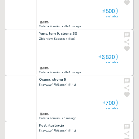
500
zł
available
Galeria Komiksu
• 4h 4mn ago
Yans, tom 9, strona 30
Zbigniew Kasprzak (Kas)
6,820
zł
available
Galeria Komiksu
• 4h 4mn ago
Oxana, strona 5
Krzysztof Różański (Kris)
700
zł
available
Galeria Komiksu
• 1mn ago
Kost, ilustracja
Krzysztof Różański (Kris)