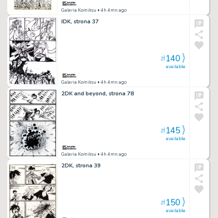
Galeria Komiksu
• 4h 4mn ago
IDK, strona 37
140
zł
available
Galeria Komiksu
• 4h 4mn ago
2DK and beyond, strona 78
145
zł
available
Galeria Komiksu
• 4h 4mn ago
2DK, strona 39
150
zł
available