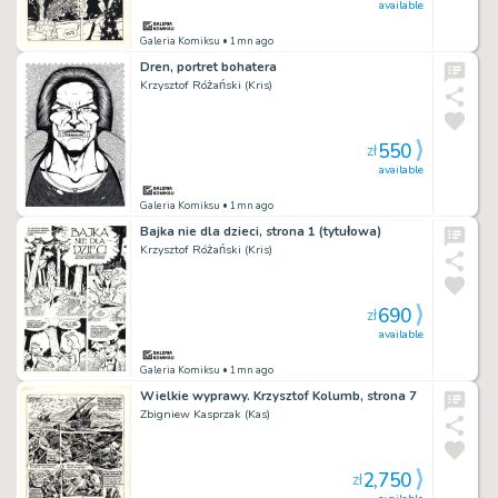
available
Galeria Komiksu
• 1mn ago
Dren, portret bohatera
Krzysztof Różański (Kris)
550
zł
available
Galeria Komiksu
• 1mn ago
Bajka nie dla dzieci, strona 1 (tytułowa)
Krzysztof Różański (Kris)
690
zł
available
Galeria Komiksu
• 1mn ago
Wielkie wyprawy. Krzysztof Kolumb, strona 7
Zbigniew Kasprzak (Kas)
2,750
zł