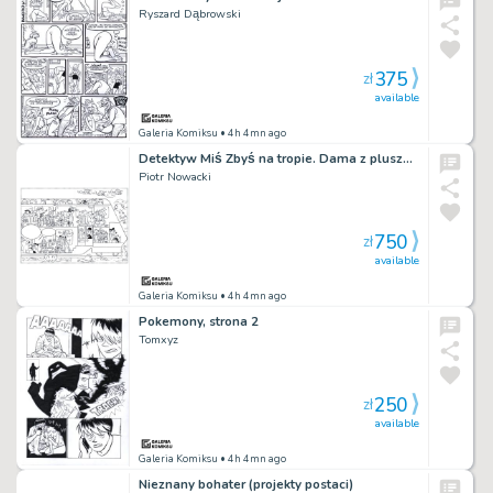
Ryszard Dąbrowski
375
zł
available
Galeria Komiksu
• 4h 4mn ago
Detektyw Miś Zbyś na tropie. Dama z pluszowym misiem, rozkładówka
Piotr Nowacki
750
zł
available
Galeria Komiksu
• 4h 4mn ago
Pokemony, strona 2
Tomxyz
250
zł
available
Galeria Komiksu
• 4h 4mn ago
Nieznany bohater (projekty postaci)