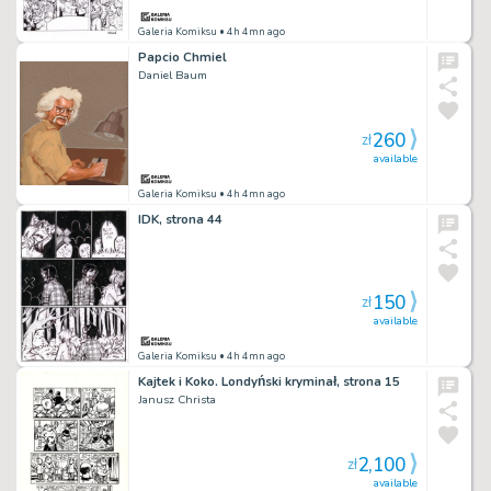
Galeria Komiksu
• 4h 4mn ago
Papcio Chmiel
Daniel Baum
260
zł
available
Galeria Komiksu
• 4h 4mn ago
IDK, strona 44
150
zł
available
Galeria Komiksu
• 4h 4mn ago
Kajtek i Koko. Londyński kryminał, strona 15
Janusz Christa
2,100
zł
available