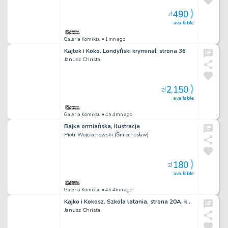
490
zł
available
Galeria Komiksu
• 1mn ago
Kajtek i Koko. Londyński kryminał, strona 36
Janusz Christa
2,150
zł
available
Galeria Komiksu
• 4h 4mn ago
Bajka ormiańska, ilustracja
Piotr Wojciechowski (Śmiechosław)
180
zł
available
Galeria Komiksu
• 4h 4mn ago
Kajko i Kokosz. Szkoła latania, strona 20A, kolor
Janusz Christa