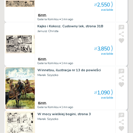
2,550
zł
available
Galeria Komiksu
• 1mn ago
Kajko i Kokosz. Cudowny lek, strona 31B
Janusz Christa
3,850
zł
available
Galeria Komiksu
• 1mn ago
Winnetou, ilustracja nr 13 do powieści
Marek Szyszko
1,090
zł
available
Galeria Komiksu
• 1mn ago
W mocy wielkiej bogini, strona 3
Marek Szyszko