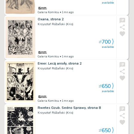
available
Galeria Komiksu
• 1mn ago
Oxana, strona 2
Krzysztof Różański (Kris)
700
zł
available
Galeria Komiksu
• 1mn ago
Ereer. Lecą anioły, strona 2
Krzysztof Różański (Kris)
650
zł
available
Galeria Komiksu
• 1mn ago
Rwetes Gzub. Sedno Sprawy, strona 8
Krzysztof Różański (Kris)
650
zł