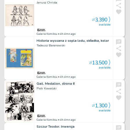
Janusz Christa
3,390
zł
available
Galeria Komiksu
• 4h 4mn ago
Historia wyssana z sopla lodu, okładka, kolor
Tadeusz Baranowski
13,500
zł
available
Galeria Komiksu
• 4h 4mn ago
Gail. Medalion, strona 6
Piotr Kowalski
1,300
zł
available
Galeria Komiksu
• 4h 4mn ago
Szczur Teodor. Inwersja