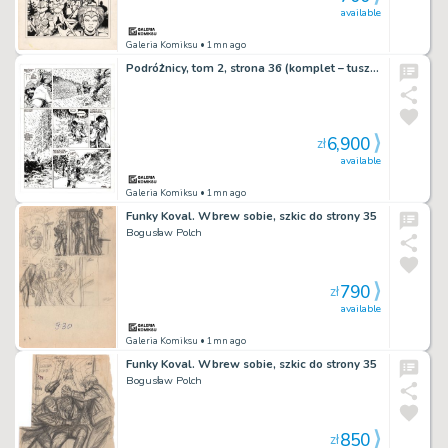
available
Galeria Komiksu
• 1mn ago
Podróżnicy, tom 2, strona 36 (komplet – tusz i kolor)
6,900
zł
available
Galeria Komiksu
• 1mn ago
Funky Koval. Wbrew sobie, szkic do strony 35
Bogusław Polch
790
zł
available
Galeria Komiksu
• 1mn ago
Funky Koval. Wbrew sobie, szkic do strony 35
Bogusław Polch
850
zł