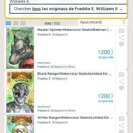
Williams II.
Chercher
tous
les originaux de Freddie E. Williams II
→
Trier par
500
/
500
Master SplinterWatercolor SketchBatman / TMNT V2Blank
Freddie E. Williams II
200
$
disponible
Freddie E. Williams II
• 19mn
Black RangerWatercolor SketchLimited Ed. Godzilla vs Power RangersBlank
Freddie E. Williams II
200
$
disponible
Freddie E. Williams II
• 19mn
White RangerWatercolor SketchLimited Ed. Godzilla vs Power RangersBlank
Freddie E. Williams II