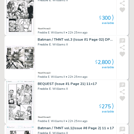
Freddie E. Williams II
300
$
available
Freddie E. Williams II
• 22h 25mn ago
Batman / TMNT vol.3 (Issue #1 Page 02) DPS: TWO 11X17 BOARDS TAPED ON THE BACK
Freddie E. Williams II
2,800
$
available
Freddie E. Williams II
• 22h 25mn ago
BEQUEST (Issue #1 Page 21) 11×17
Freddie E. Williams II
275
$
available
Freddie E. Williams II
• 22h 25mn ago
Batman / TMNT vol.1(Issue #6 Page 2) 11 x 17
Freddie E. Williams II