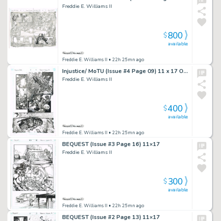
Freddie E. Williams II
800
$
available
Freddie E. Williams II
• 22h 25mn ago
Injustice/ MoTU (Issue #4 Page 09) 11 x 17 ON SALE!
Freddie E. Williams II
400
$
available
Freddie E. Williams II
• 22h 25mn ago
BEQUEST (Issue #3 Page 16) 11×17
Freddie E. Williams II
300
$
available
Freddie E. Williams II
• 22h 25mn ago
BEQUEST (Issue #2 Page 13) 11×17