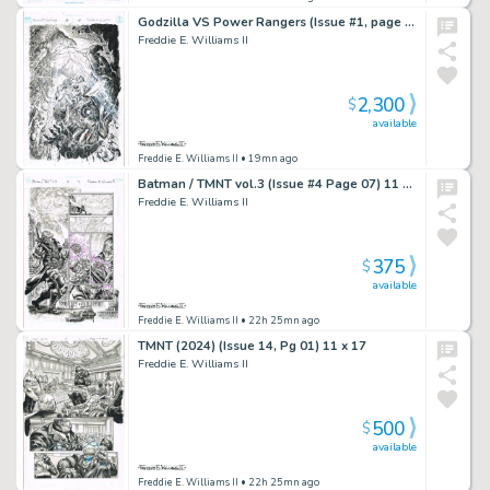
Godzilla VS Power Rangers (Issue #1, page 18) 11×17
Freddie E. Williams II
2,300
$
available
Freddie E. Williams II
• 19mn ago
Batman / TMNT vol.3 (Issue #4 Page 07) 11 x 17
Freddie E. Williams II
375
$
available
Freddie E. Williams II
• 22h 25mn ago
TMNT (2024) (Issue 14, Pg 01) 11 x 17
Freddie E. Williams II
500
$
available
Freddie E. Williams II
• 22h 25mn ago