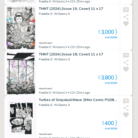
Freddie E. Williams II
• 22h 25mn ago
TMNT (2024) (Issue 19, Cover) 11 x 17
Freddie E. Williams II
3,000
$
available
Freddie E. Williams II
• 22h 25mn ago
TMNT (2024) (Issue 18, Cover) 11 x 17
Freddie E. Williams II
3,800
$
available
Freddie E. Williams II
• 22h 25mn ago
Turtles of GrayskullWave 2Mini Comic PG0611×17
Freddie E. Williams II
400
$
available