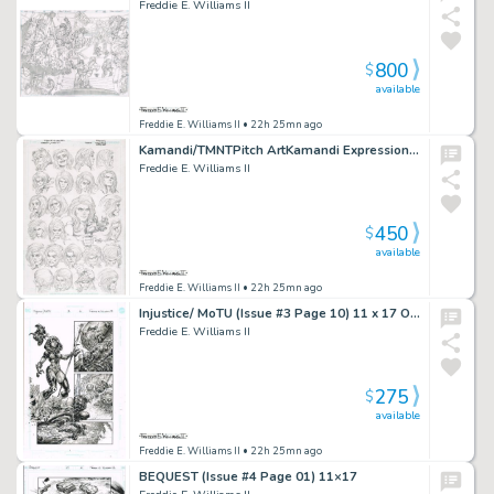
Freddie E. Williams II
800
$
available
Freddie E. Williams II
• 22h 25mn ago
Kamandi/TMNTPitch ArtKamandi Expressions Pencil Study11×17
Freddie E. Williams II
450
$
available
Freddie E. Williams II
• 22h 25mn ago
Injustice/ MoTU (Issue #3 Page 10) 11 x 17 ON SALE!
Freddie E. Williams II
275
$
available
Freddie E. Williams II
• 22h 25mn ago
BEQUEST (Issue #4 Page 01) 11×17