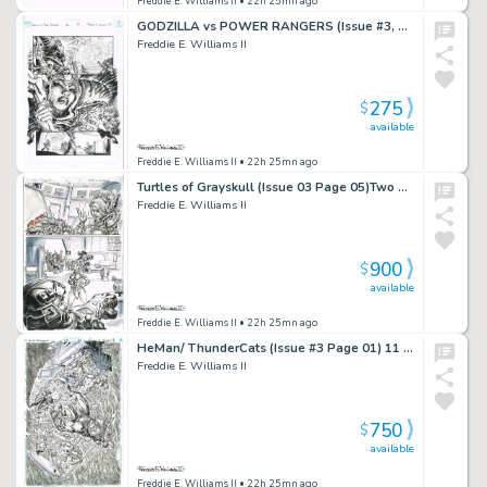
Freddie E. Williams II
• 22h 25mn ago
GODZILLA vs POWER RANGERS (Issue #3, page 18) 11×17
Freddie E. Williams II
275
$
available
Freddie E. Williams II
• 22h 25mn ago
Turtles of Grayskull (Issue 03 Page 05)Two Pieces of Art11×17
Freddie E. Williams II
900
$
available
Freddie E. Williams II
• 22h 25mn ago
HeMan/ ThunderCats (Issue #3 Page 01) 11 x 17
Freddie E. Williams II
750
$
available
Freddie E. Williams II
• 22h 25mn ago