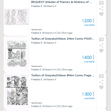
BEQUEST (Master of Flames & Mistress of Waters Pencil Study) 11×17
Freddie E. Williams II
200
$
available
Freddie E. Williams II
• 22h 25mn ago
Turtles of GrayskullWave 1Mini Comic PG0711×17
Freddie E. Williams II
400
$
available
Freddie E. Williams II
• 22h 25mn ago
Turtles of GrayskullWave 6Mini Comic Page 0711×17
Freddie E. Williams II
300
$
available
Freddie E. Williams II
• 22h 25mn ago