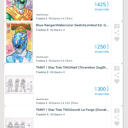
425
$
disponible
Freddie E. Williams II
• 19mn
Blue RangerWatercolor SketchLimited Ed. Godzilla vs Power RangersBlank
Freddie E. Williams II
250
$
disponible
Freddie E. Williams II
• 19mn
TMNT / Star Trek TNGWarf (Tricereton Zog)NECA Pencil design / study 17×11
Freddie E. Williams II
300
$
disponible
Freddie E. Williams II
• 22h 25mn
TMNT / Star Trek TNGGeordi La Forge (Donatello)NECA Pencil design / study 17×11
Freddie E. Williams II