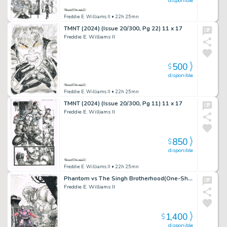
disponible
Freddie E. Williams II
• 22h 25mn
TMNT (2024) (Issue 20/300, Pg 22) 11 x 17
Freddie E. Williams II
500
$
disponible
Freddie E. Williams II
• 22h 25mn
TMNT (2024) (Issue 20/300, Pg 11) 11 x 17
Freddie E. Williams II
850
$
disponible
Freddie E. Williams II
• 22h 25mn
Phantom vs The Singh Brotherhood(One-Shot, Issue 01 Cover)Madcave Studios11×17
Freddie E. Williams II
1,400
$
disponible