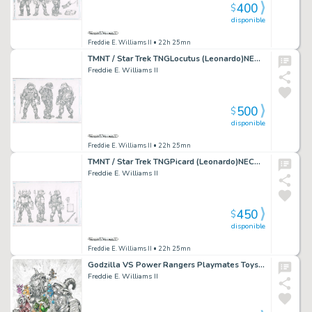
400
$
disponible
Freddie E. Williams II
• 22h 25mn
TMNT / Star Trek TNGLocutus (Leonardo)NECA Pencil design / study 17×11
Freddie E. Williams II
500
$
disponible
Freddie E. Williams II
• 22h 25mn
TMNT / Star Trek TNGPicard (Leonardo)NECA Pencil design / study 17×11
Freddie E. Williams II
450
$
disponible
Freddie E. Williams II
• 22h 25mn
Godzilla VS Power Rangers Playmates ToysPackaging Art10 PIECE GROUP SALE
Freddie E. Williams II