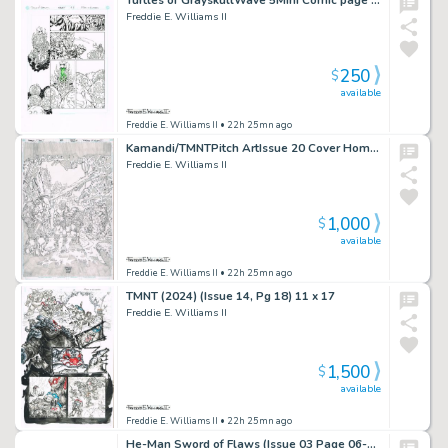
Freddie E. Williams II
250
$
available
Freddie E. Williams II
• 22h 25mn ago
Kamandi/TMNTPitch ArtIssue 20 Cover HomagePencil Study11×17
Freddie E. Williams II
1,000
$
available
Freddie E. Williams II
• 22h 25mn ago
TMNT (2024) (Issue 14, Pg 18) 11 x 17
Freddie E. Williams II
1,500
$
available
Freddie E. Williams II
• 22h 25mn ago
He-Man Sword of Flaws (Issue 03 Page 06-07)22×17