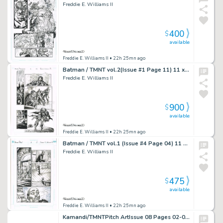
Freddie E. Williams II
400
$
available
Freddie E. Williams II
• 22h 25mn ago
Batman / TMNT vol.2(Issue #1 Page 11) 11 x 17
Freddie E. Williams II
900
$
available
Freddie E. Williams II
• 22h 25mn ago
Batman / TMNT vol.1 (Issue #4 Page 04) 11 x 17
Freddie E. Williams II
475
$
available
Freddie E. Williams II
• 22h 25mn ago
Kamandi/TMNTPitch ArtIssue 08 Pages 02-03 HomagePencil Study21×17