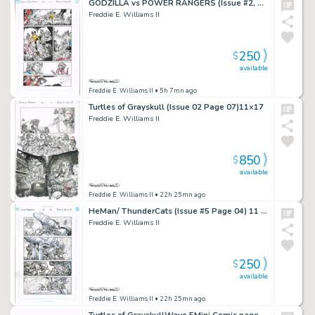
GODZILLA vs POWER RANGERS (Issue #2, page 11) 11×17
Freddie E. Williams II
250
$
available
Freddie E. Williams II
• 5h 7mn ago
Turtles of Grayskull (Issue 02 Page 07)11×17
Freddie E. Williams II
850
$
available
Freddie E. Williams II
• 22h 25mn ago
HeMan/ ThunderCats (Issue #5 Page 04) 11 x 17
Freddie E. Williams II
250
$
available
Freddie E. Williams II
• 22h 25mn ago
Turtles of GrayskullWave 5Mini Comic page 0911×17