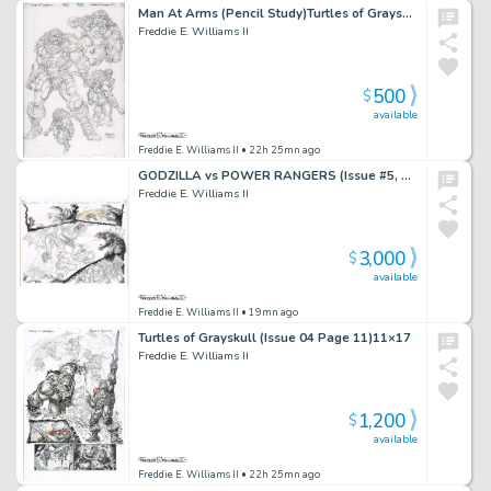
Man At Arms (Pencil Study)Turtles of Grayskull 11×17
Freddie E. Williams II
500
$
available
Freddie E. Williams II
• 22h 25mn ago
GODZILLA vs POWER RANGERS (Issue #5, page 10-11) 22×17
Freddie E. Williams II
3,000
$
available
Freddie E. Williams II
• 19mn ago
Turtles of Grayskull (Issue 04 Page 11)11×17
Freddie E. Williams II
1,200
$
available
Freddie E. Williams II
• 22h 25mn ago