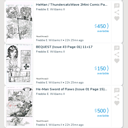
HeMan / ThundercatsWave 2Mini Comic Page 0511×17
Freddie E. Williams II
450
$
available
Freddie E. Williams II
• 22h 25mn ago
BEQUEST (Issue #3 Page 01) 11×17
Freddie E. Williams II
150
$
available
Freddie E. Williams II
• 22h 25mn ago
He-Man Sword of Flaws (Issue 01 Page 15)11×17
Freddie E. Williams II
500
$
available
Freddie E. Williams II
• 22h 25mn ago