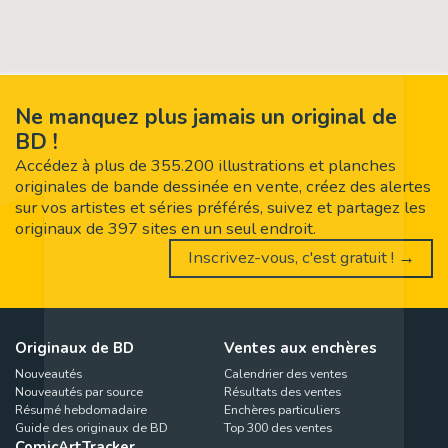
Ne manquez plus jamais un original de
BD !
Accédez à plus de 355.200 illustrations et planches
originales de bande dessinée en vente, créez des alertes
sur vos artistes et séries préférés, suivez et partagez les
originaux de 397 sites en un seul endroit.
Inscrivez-vous, c'est gratuit ! →
Originaux de BD
Ventes aux enchères
Nouveautés
Calendrier des ventes
Nouveautés par source
Résultats des ventes
Résumé hebdomadaire
Enchères particuliers
Guide des originaux de BD
Top 300 des ventes
ComicArtTracker