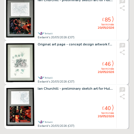
Ian Churchill - preliminary sketch art for Hulk No. 16 centrefold featuring Red She-Hulk, Red Hulk…
85
£
terminée
20/05/2026
Ewbank's 20/05/2026 (CET)
Original art page - concept design artwork for a Batman statue - Framed and Glazed (DC Comics).
46
£
terminée
20/05/2026
Ewbank's 20/05/2026 (CET)
Ian Churchill - preliminary sketch art for Hulk No. 17 pages featuring Red She-Hulk battling Red…
40
£
terminée
20/05/2026
Ewbank's 20/05/2026 (CET)