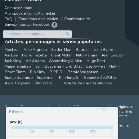
Contactez-nous
A propos de ComicArtTracker
FAQ
Conditions d'utilisation
Confidentialité
Suivez-nous sur Facebook
Artistes, personnages et séries populaires
Moebius
Mike Mignola
Spider-Man
Batman
John Byrne
Jim Lee
Frank Frazetta
Frank Miller
Milo Manara
Jean Giraud
Jack Kirby
Art Adams
Astonishing X-Men
Hugo Pratt
Marjane Satrapi
John Buscema
Enki Bilal
Les X-Men
Hulk
Bruce Timm
Rip Kirby
B.P.R.D.
Bernie Wrightson
Juanjo Guarnido
Superman
Kim Jung Gi
Gabriele Dell'Otto
Akira Toriyama
Star Wars
Voir toutes les tendances
ComicArtTracker agrège le contenu de 397 sites proposant des originaux
réinitialiser
Filtres
de bandes dessinées à la vente
(galeries, maisons de ventes aux enchères,
places de marché et sites d'artistes). Aucun produit ne peut être acheté et
aucune enchère ne peut être effectuée directement sur le site de
prix (€)
ComicArtTracker. En cas de différence entre les contenus, le site d'origine
prévaut toujours. Certains liens sur ComicArtTracker sont des liens
-
100
500
1000
5000
+
d’affiliation, ce qui signifie que ComicArtTracker peut percevoir une