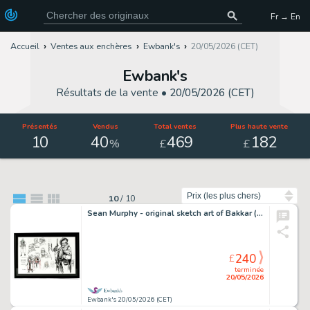
Fr → En
Accueil
Ventes aux enchères
Ewbank's
20/05/2026 (CET)
Ewbank's
Résultats de la vente •
20/05/2026 (CET)
Présentés
Vendus
Total ventes
Plus haute vente
10
40
469
182
%
£
£
Trier par
10
/
10
Sean Murphy - original sketch art of Bakkar (Batman: Curse of the White Knight) - later collected…
240
£
terminée
20/05/2026
Ewbank's 20/05/2026 (CET)