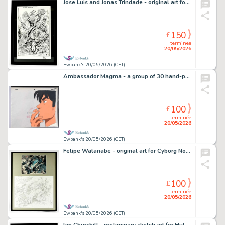
Jose Luis and Jonas Trindade - original art for Aquaman - Framed and Glazed (DC Comics, 2021).
150
£
terminée
20/05/2026
Ewbank's 20/05/2026 (CET)
Ambassador Magma - a group of 30 hand-painted production animation cels with matching pencil douga…
100
£
terminée
20/05/2026
Ewbank's 20/05/2026 (CET)
Felipe Watanabe - original art for Cyborg No. 4 pages Nos. 14 - 15 featuring Cyborg battle scene -…
100
£
terminée
20/05/2026
Ewbank's 20/05/2026 (CET)