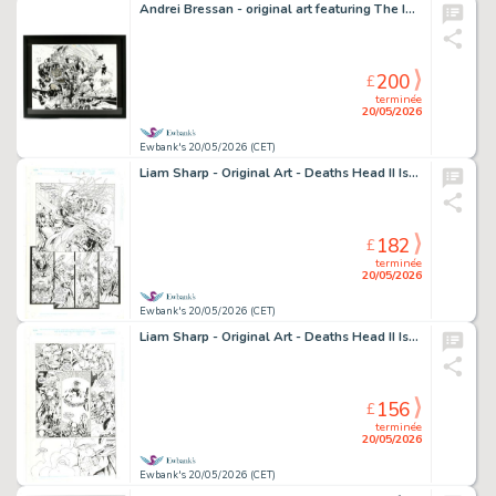
Andrei Bressan - original art featuring The Incredible Hulk - Framed and Glazed (Private…
200
£
terminée
20/05/2026
Ewbank's 20/05/2026 (CET)
Liam Sharp - Original Art - Deaths Head II Issue No. 19 Page No. 4 - unpublished original art page…
182
£
terminée
20/05/2026
Ewbank's 20/05/2026 (CET)
Liam Sharp - Original Art - Deaths Head II Issue No. 19 Page No. 10 - unpublished original art page…
156
£
terminée
20/05/2026
Ewbank's 20/05/2026 (CET)