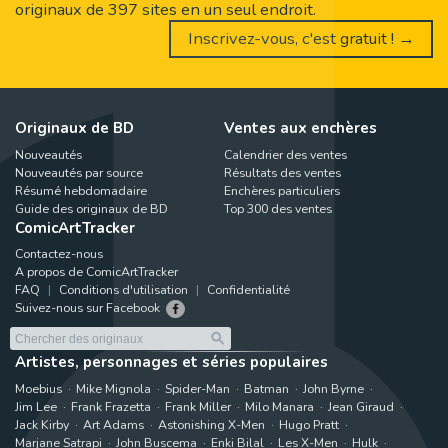
originaux de 397 sites en un seul endroit.
Inscrivez-vous, c'est gratuit ! →
Originaux de BD
Ventes aux enchères
Nouveautés
Calendrier des ventes
Nouveautés par source
Résultats des ventes
Résumé hebdomadaire
Enchères particuliers
Guide des originaux de BD
Top 300 des ventes
ComicArtTracker
Contactez-nous
A propos de ComicArtTracker
FAQ
Conditions d'utilisation
Confidentialité
Suivez-nous sur Facebook
Artistes, personnages et séries populaires
Moebius
Mike Mignola
Spider-Man
Batman
John Byrne
Jim Lee
Frank Frazetta
Frank Miller
Milo Manara
Jean Giraud
Jack Kirby
Art Adams
Astonishing X-Men
Hugo Pratt
Marjane Satrapi
John Buscema
Enki Bilal
Les X-Men
Hulk