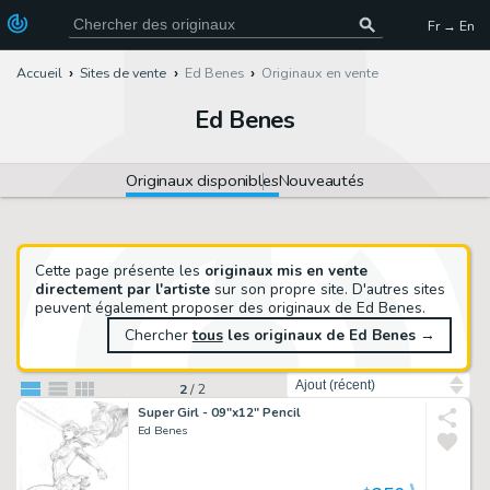
Fr → En
Accueil
Sites de vente
Ed Benes
Originaux en vente
Ed Benes
Originaux disponibles
Nouveautés
Cette page présente les
originaux mis en vente
directement par l'artiste
sur son propre site. D'autres sites
peuvent également proposer des originaux de Ed Benes.
Chercher
tous
les originaux de Ed Benes
→
Trier par
2
/
2
Super Girl - 09"x12" Pencil
Ed Benes