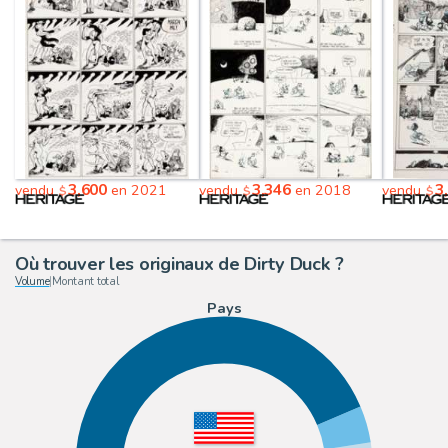
3,600
3,346
3
vendu
en 2021
vendu
en 2018
vendu
$
$
$
Où trouver les originaux de Dirty Duck ?
Volume
|
Montant total
Pays