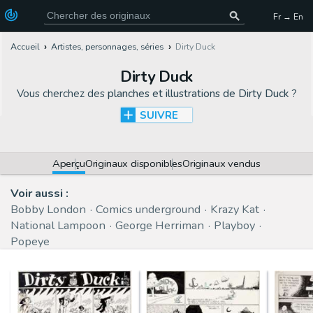
Fr → En
Accueil
Artistes, personnages, séries
Dirty Duck
Dirty Duck
Vous cherchez des
planches et illustrations de Dirty Duck
?
SUIVRE
Aperçu
Originaux disponibles
Originaux vendus
Voir aussi :
Bobby London
Comics underground
Krazy Kat
National Lampoon
George Herriman
Playboy
Popeye