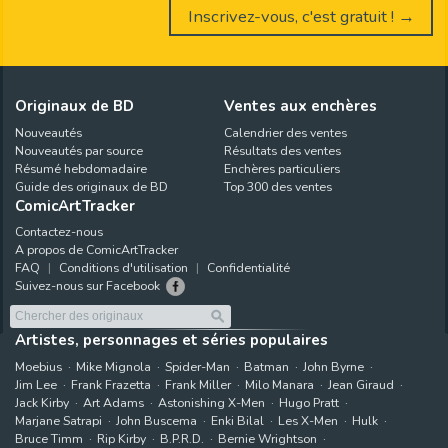
Inscrivez-vous, c'est gratuit ! →
Originaux de BD
Ventes aux enchères
Nouveautés
Calendrier des ventes
Nouveautés par source
Résultats des ventes
Résumé hebdomadaire
Enchères particuliers
Guide des originaux de BD
Top 300 des ventes
ComicArtTracker
Contactez-nous
A propos de ComicArtTracker
FAQ
Conditions d'utilisation
Confidentialité
Suivez-nous sur Facebook
Artistes, personnages et séries populaires
Moebius
Mike Mignola
Spider-Man
Batman
John Byrne
Jim Lee
Frank Frazetta
Frank Miller
Milo Manara
Jean Giraud
Jack Kirby
Art Adams
Astonishing X-Men
Hugo Pratt
Marjane Satrapi
John Buscema
Enki Bilal
Les X-Men
Hulk
Bruce Timm
Rip Kirby
B.P.R.D.
Bernie Wrightson