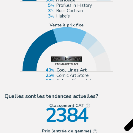
90
Heritage
5
Profiles in History
3
Russ Cochran
3
Hake's
Vente à prix fixe
40
Cool Lines Art
25
Comic Art Store
10
Galerie 9ème Art
10
Romitaman
Quelles sont les tendances actuelles?
2384
Classement CAT
?
Prix (entrée de gamme)
?