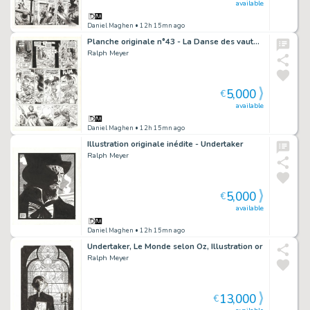
available
Daniel Maghen
• 12h 15mn ago
Planche originale n°43 - La Danse des vautours - Undertaker
Ralph Meyer
5,000
€
available
Daniel Maghen
• 12h 15mn ago
Illustration originale inédite - Undertaker
Ralph Meyer
5,000
€
available
Daniel Maghen
• 12h 15mn ago
Undertaker, Le Monde selon Oz, Illustration or
Ralph Meyer
13,000
€