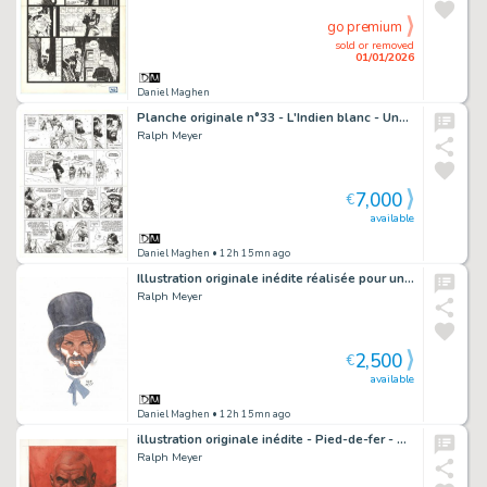
go premium
sold or removed
01/01/2026
Daniel Maghen
Planche originale n°33 - L'Indien blanc - Undertaker
Ralph Meyer
7,000
€
available
Daniel Maghen
• 12h 15mn ago
Illustration originale inédite réalisée pour un jeu de carte. Également publiée dans la version Bibliophile - Undertaker
Ralph Meyer
2,500
€
available
Daniel Maghen
• 12h 15mn ago
illustration originale inédite - Pied-de-fer - Asgard
Ralph Meyer