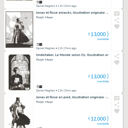
Daniel Maghen
• 12h 15mn ago
Jonas et Rose enlacés, illustration originale réalisée pour un tiré à part - Undertaker
Ralph Meyer
13,000
€
available
Daniel Maghen
• 12h 15mn ago
Undertaker, Le Monde selon Oz, Illustration or
Ralph Meyer
13,000
€
available
Daniel Maghen
• 12h 15mn ago
Jonas et Rose en pied, illustration originale - Undertaker
Ralph Meyer
12,000
€
available