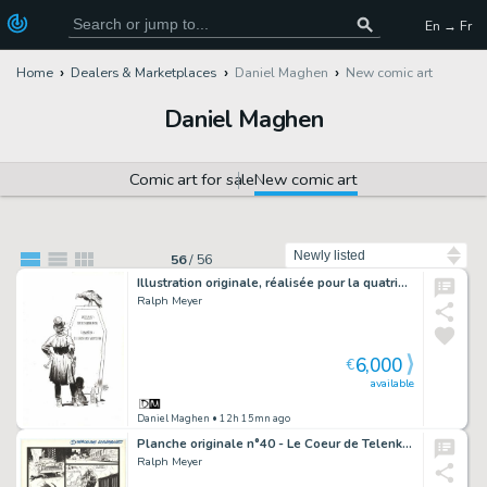
En → Fr
Home
Dealers & Marketplaces
Daniel Maghen
New comic art
Daniel Maghen
Comic art for sale
New comic art
Sort by
56
/
56
Illustration originale, réalisée pour la quatrième de couverture de la série en 2014 - Undertaker
Ralph Meyer
6,000
€
available
Daniel Maghen
• 12h 15mn ago
Planche originale n°40 - Le Coeur de Telenko - Berceuse assassine
Ralph Meyer