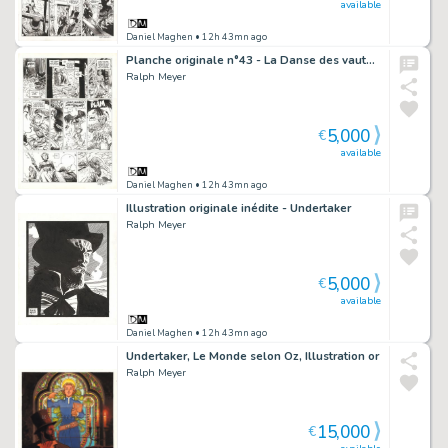
available
Daniel Maghen
• 12h 43mn ago
Planche originale n°43 - La Danse des vautours - Undertaker
Ralph Meyer
5,000
€
available
Daniel Maghen
• 12h 43mn ago
Illustration originale inédite - Undertaker
Ralph Meyer
5,000
€
available
Daniel Maghen
• 12h 43mn ago
Undertaker, Le Monde selon Oz, Illustration or
Ralph Meyer
15,000
€