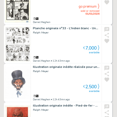
go premium
sold or removed
01/01/2026
Daniel Maghen
Planche originale n°33 - L'Indien blanc - Undertaker
Ralph Meyer
7,000
€
available
Daniel Maghen
• 12h 43mn ago
Illustration originale inédite réalisée pour un jeu de carte. Également publiée dans la version Bibliophile - Undertaker
Ralph Meyer
2,500
€
available
Daniel Maghen
• 12h 43mn ago
illustration originale inédite - Pied-de-fer - Asgard
Ralph Meyer