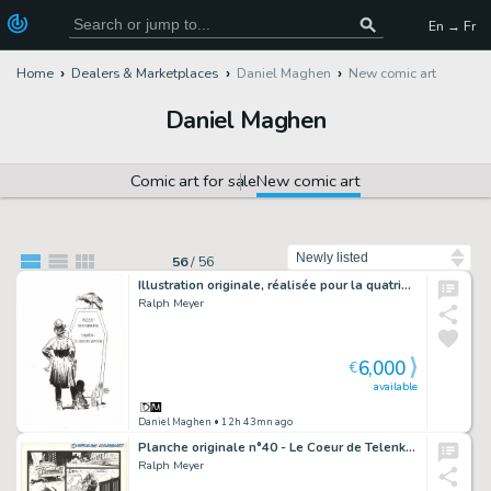
En → Fr
Home
Dealers & Marketplaces
Daniel Maghen
New comic art
Daniel Maghen
Comic art for sale
New comic art
Sort by
56
/
56
Illustration originale, réalisée pour la quatrième de couverture de la série en 2014 - Undertaker
Ralph Meyer
6,000
€
available
Daniel Maghen
• 12h 43mn ago
Planche originale n°40 - Le Coeur de Telenko - Berceuse assassine
Ralph Meyer