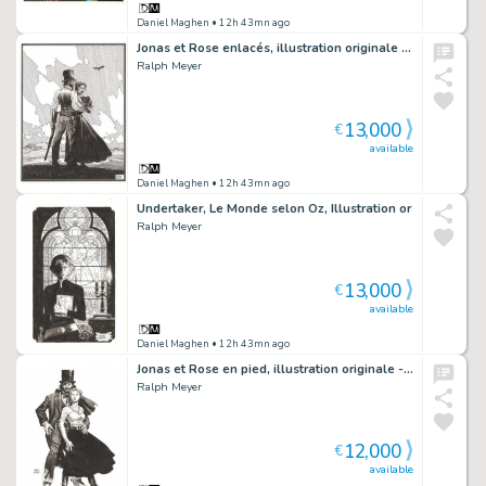
Daniel Maghen
• 12h 43mn ago
Jonas et Rose enlacés, illustration originale réalisée pour un tiré à part - Undertaker
Ralph Meyer
13,000
€
available
Daniel Maghen
• 12h 43mn ago
Undertaker, Le Monde selon Oz, Illustration or
Ralph Meyer
13,000
€
available
Daniel Maghen
• 12h 43mn ago
Jonas et Rose en pied, illustration originale - Undertaker
Ralph Meyer
12,000
€
available