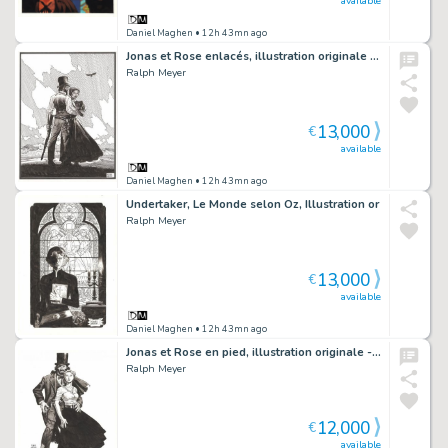
available
Daniel Maghen
• 12h 43mn ago
Jonas et Rose enlacés, illustration originale réalisée pour un tiré à part - Undertaker
Ralph Meyer
13,000
€
available
Daniel Maghen
• 12h 43mn ago
Undertaker, Le Monde selon Oz, Illustration or
Ralph Meyer
13,000
€
available
Daniel Maghen
• 12h 43mn ago
Jonas et Rose en pied, illustration originale - Undertaker
Ralph Meyer
12,000
€
available