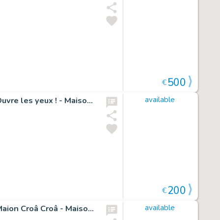
500
€
Illustration originale pour la page de titre : Chapitre 08, Ouvre les yeux ! - Maison Croa Croa
available
200
€
Illustration originale pour la page de titre : Chapitre 05, Maion Croâ Croâ - Maison Croa Croa
available