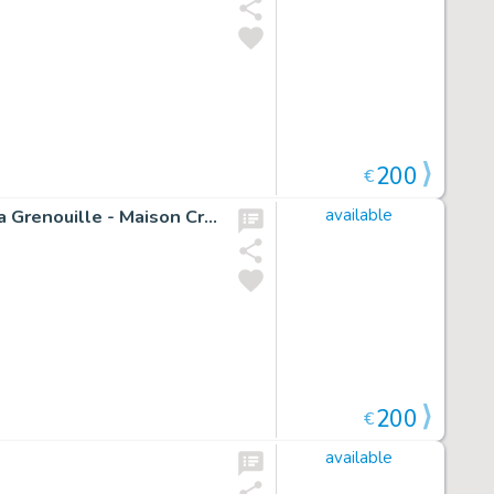
200
€
Illustration originale pour le petit guide des symboles : la Grenouille - Maison Croa Croa
available
200
€
available