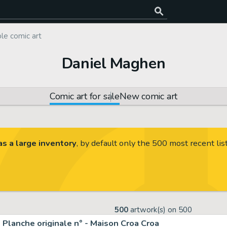
le comic art
Daniel Maghen
Comic art for sale
New comic art
s a large inventory
, by default only the 500 most recent lis
500
artwork(s) on
500
Planche originale n° - Maison Croa Croa