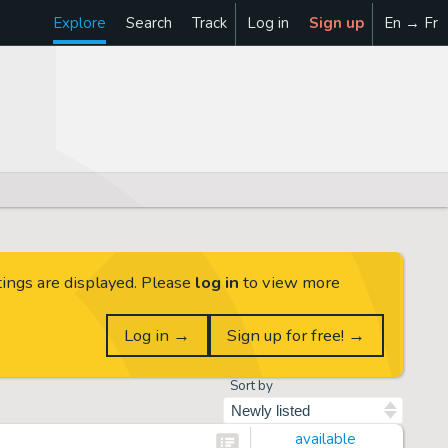
Explore
Search
Track
Log in
Sign up
En → Fr
tings are displayed. Please
log in
to view more
Log in →
Sign up for free! →
Sort by
available