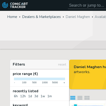
COMiC
ART
TRACKER
Home
Dealers & Marketplaces
Daniel Maghen
Availab
Filters
reset
Daniel Maghen ha
artworks.
price range (€)
-
100
500
1000
5000
+
recently listed
6h
12h
1d
3d
1w
1m
keyword