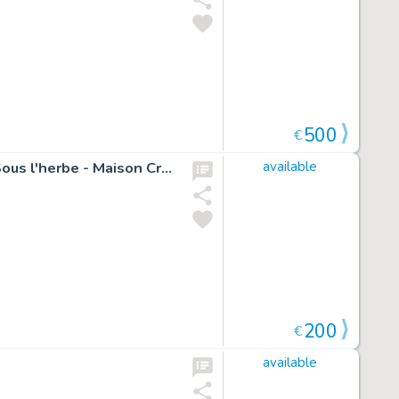
500
€
Illustration originale pour la page de titre : Chapitre 07, Sous l'herbe - Maison Croa Croa
available
200
€
available