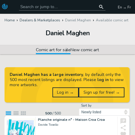
En → Fr
Home
Dealers & Marketplaces
Daniel Maghen
Available comic art
Daniel Maghen
Comic art for sale
New comic art
Daniel Maghen has a large inventory
, by default only the
500 most recent listings are displayed. Please
log in
to view
more artworks.
Log in →
Sign up for free! →
Sort by
500
/
500
Planche originale n° - Maison Croa Croa
Davide Tosello