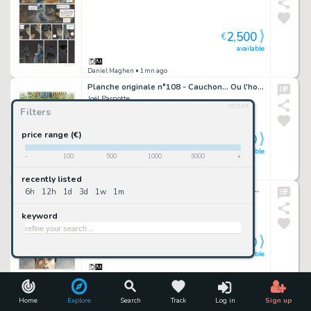
2,500
€
available
Daniel Maghen
• 1mn ago
Planche originale n°108 - Cauchon... Ou l'homme qui tua Jeanne d'Arc
Joël Parnotte
reset
Filters
price range (€)
2,300
€
available
-
100
500
1000
5000
+
Daniel Maghen
• 1mn ago
recently listed
Planche originale n°47 - Cauchon... Ou l'homme qui tua Jeanne d'Arc
6h
12h
1d
3d
1w
1m
Joël Parnotte
keyword
2,300
€
available
Daniel Maghen
• 1mn ago
Planche originale n°118 - Cauchon... Ou l'homme qui tua Jeanne d'Arc
Home
Explore
Search
Track
Log in
Sign up
Joël Parnotte