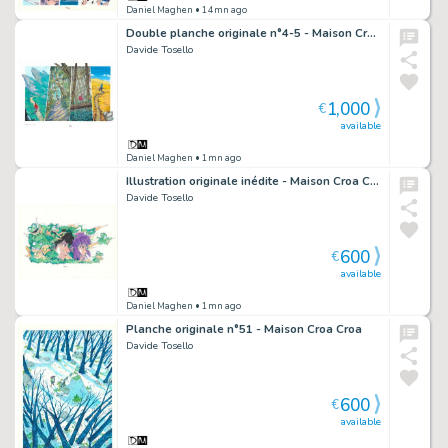
Daniel Maghen
• 14mn ago
Double planche originale n°4-5 - Maison Croa Croa
Davide Tosello
1,000
€
available
Daniel Maghen
• 1mn ago
Illustration originale inédite - Maison Croa Croa
Davide Tosello
600
€
available
Daniel Maghen
• 1mn ago
Planche originale n°51 - Maison Croa Croa
Davide Tosello
600
€
available