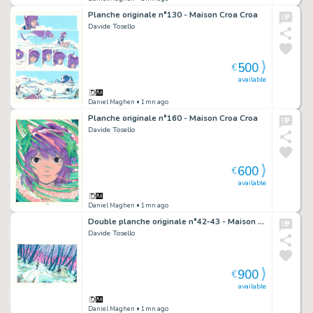
Planche originale n°130 - Maison Croa Croa
Davide Tosello
500
€
available
Daniel Maghen
• 1mn ago
Planche originale n°160 - Maison Croa Croa
Davide Tosello
600
€
available
Daniel Maghen
• 1mn ago
Double planche originale n°42-43 - Maison Croa Croa
Davide Tosello
900
€
available
Daniel Maghen
• 1mn ago