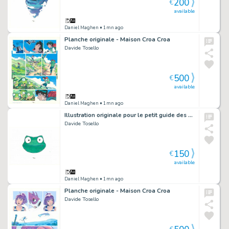
200
€
available
Daniel Maghen
• 1mn ago
Planche originale - Maison Croa Croa
Davide Tosello
500
€
available
Daniel Maghen
• 1mn ago
Illustration originale pour le petit guide des symboles : la Maison - Maison Croa Croa
Davide Tosello
150
€
available
Daniel Maghen
• 1mn ago
Planche originale - Maison Croa Croa
Davide Tosello