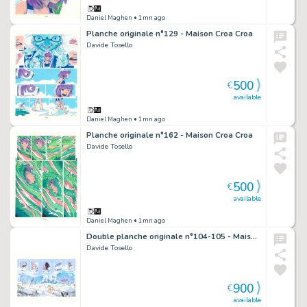
Daniel Maghen
• 1mn ago
Planche originale n°129 - Maison Croa Croa
Davide Tosello
500
€
available
Daniel Maghen
• 1mn ago
Planche originale n°162 - Maison Croa Croa
Davide Tosello
500
€
available
Daniel Maghen
• 1mn ago
Double planche originale n°104-105 - Maison Croa Croa
Davide Tosello
900
€
available