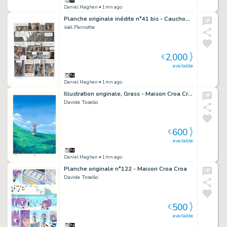
Daniel Maghen
• 1mn ago
Planche originale inédite n°41 bis - Cauchon... Ou l'homme qui tua Jeanne d'Arc
Joël Parnotte
2,000
€
available
Daniel Maghen
• 1mn ago
Illustration originale, Grass - Maison Croa Croa
Davide Tosello
600
€
available
Daniel Maghen
• 1mn ago
Planche originale n°122 - Maison Croa Croa
Davide Tosello
500
€
available