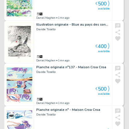
500
€
available
Daniel Maghen
• 1mn ago
Illustration originale - Blue au pays des songes
Davide Tosello
400
€
available
Daniel Maghen
• 1mn ago
Planche originale n°137 - Maison Croa Croa
Davide Tosello
500
€
available
Daniel Maghen
• 1mn ago
Planche originale n° - Maison Croa Croa
Davide Tosello