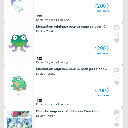
200
€
available
Daniel Maghen
• 1mn ago
Illustration originale pour la page de titre : Chapitre 05, Maion Croâ Croâ - Maison Croa Croa
Davide Tosello
200
€
available
Daniel Maghen
• 1mn ago
Illustration originale pour le petit guide des symboles : la Grenouille - Maison Croa Croa
Davide Tosello
200
€
available
Daniel Maghen
• 1mn ago
Planche originale n° - Maison Croa Croa
Davide Tosello