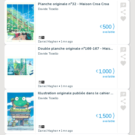
Planche originale n°32 - Maison Croa Croa
Davide Tosello
500
€
available
Daniel Maghen
• 1mn ago
Double planche originale n°166-167 - Maison Croa Croa
Davide Tosello
1,000
€
available
Daniel Maghen
• 1mn ago
Illustration originale publiée dans le cahier graphique - Maison Croa Croa
Davide Tosello
1,500
€
available
Daniel Maghen
• 1mn ago