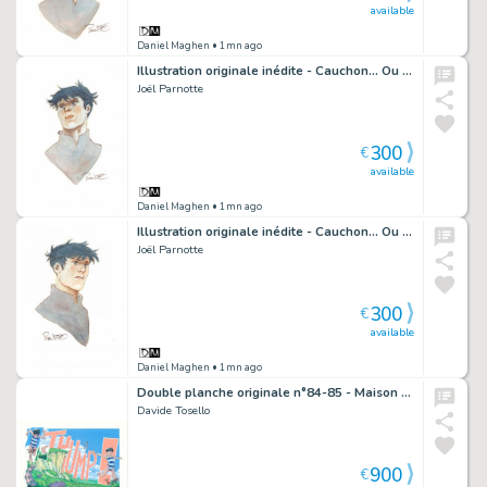
available
Daniel Maghen
• 1mn ago
Illustration originale inédite - Cauchon... Ou l'homme qui tua Jeanne d'Arc
Joël Parnotte
300
€
available
Daniel Maghen
• 1mn ago
Illustration originale inédite - Cauchon... Ou l'homme qui tua Jeanne d'Arc
Joël Parnotte
300
€
available
Daniel Maghen
• 1mn ago
Double planche originale n°84-85 - Maison Croa Croa
Davide Tosello
900
€