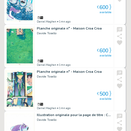
600
€
available
Daniel Maghen
• 1mn ago
Planche originale n° - Maison Croa Croa
Davide Tosello
600
€
available
Daniel Maghen
• 1mn ago
Planche originale n° - Maison Croa Croa
Davide Tosello
500
€
available
Daniel Maghen
• 1mn ago
Illustration originale pour la page de titre : Chapitre 08, Ouvre les yeux ! - Maison Croa Croa
Davide Tosello