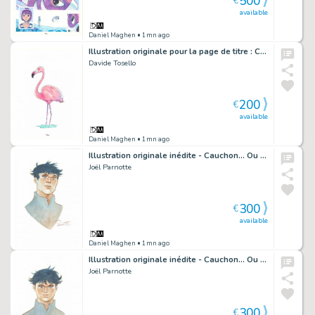
500
€
available
Daniel Maghen
• 1mn ago
Illustration originale pour la page de titre : Chapitre 10, Musique et souvernirs - Maison Croa Croa
Davide Tosello
200
€
available
Daniel Maghen
• 1mn ago
Illustration originale inédite - Cauchon... Ou l'homme qui tua Jeanne d'Arc
Joël Parnotte
300
€
available
Daniel Maghen
• 1mn ago
Illustration originale inédite - Cauchon... Ou l'homme qui tua Jeanne d'Arc
Joël Parnotte
300
€