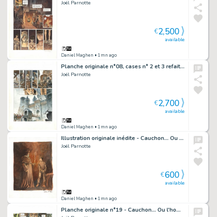
Joël Parnotte
2,500
€
available
Daniel Maghen
• 1mn ago
Planche originale n°08, cases n° 2 et 3 refaites - Cauchon... Ou l'homme qui tua Jeanne d'Arc
Joël Parnotte
2,700
€
available
Daniel Maghen
• 1mn ago
Illustration originale inédite - Cauchon... Ou l'homme qui tua Jeanne d'Arc
Joël Parnotte
600
€
available
Daniel Maghen
• 1mn ago
Planche originale n°19 - Cauchon... Ou l'homme qui tua Jeanne d'Arc