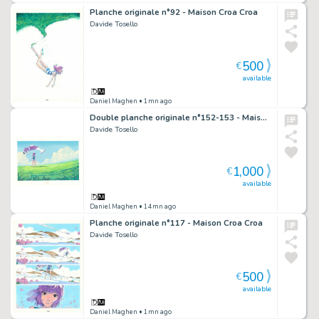
Planche originale n°92 - Maison Croa Croa
Davide Tosello
500
€
available
Daniel Maghen
• 1mn ago
Double planche originale n°152-153 - Maison Croa Croa
Davide Tosello
1,000
€
available
Daniel Maghen
• 14mn ago
Planche originale n°117 - Maison Croa Croa
Davide Tosello
500
€
available
Daniel Maghen
• 1mn ago