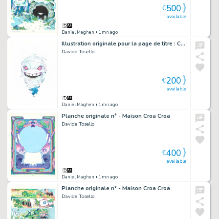
500
€
available
Daniel Maghen
• 1mn ago
Illustration originale pour la page de titre : Chapitre 07, Sous l'herbe - Maison Croa Croa
Davide Tosello
200
€
available
Daniel Maghen
• 1mn ago
Planche originale n° - Maison Croa Croa
Davide Tosello
400
€
available
Daniel Maghen
• 1mn ago
Planche originale n° - Maison Croa Croa
Davide Tosello